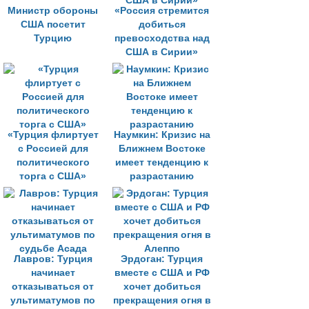
Министр обороны
«Россия cтремится
США посетит
добиться
Турцию
превосходства над
США в Сирии»
«Турция флиртует
Наумкин: Кризис на
с Россией для
Ближнем Востоке
политического
имеет тенденцию к
торга с США»
разрастанию
Лавров: Турция
Эрдоган: Турция
начинает
вместе с США и РФ
отказываться от
хочет добиться
ультиматумов по
прекращения огня в