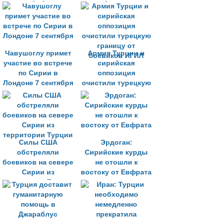
судьбе Асада
Алеппо
Чавушоглу примет
Армия Турции и
участие во встрече
сирийская
по Сирии в
оппозиция
Лондоне 7 сентября
очистили турецкую
границу от
боевиков ИГИЛ
Силы США
Эрдоган:
обстреляли
Сирийские курды
боевиков на севере
не отошли к
Сирии из
востоку от Евфрата
территории Турции