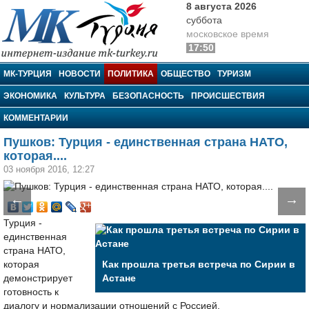
8 августа 2026
суббота
московское время
17:50
МК-Турция
МК-ТУРЦИЯ
НОВОСТИ
ПОЛИТИКА
ОБЩЕСТВО
ТУРИЗМ
ЭКОНОМИКА
КУЛЬТУРА
БЕЗОПАСНОСТЬ
ПРОИСШЕСТВИЯ
КОММЕНТАРИИ
Пушков: Турция - единственная страна НАТО,
которая....
03 ноября 2016, 12:27
←
→
Турция -
единственная
страна НАТО,
которая
Как прошла третья встреча по Сирии в
демонстрирует
Астане
готовность к
диалогу и нормализации отношений с Россией.