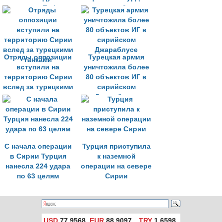
востоку от Евфрата
во многом близки»
Отряды оппозиции
Турецкая армия
вступили на
уничтожила более
территорию Сирии
80 объектов ИГ в
вслед за турецкими
сирийском
танками
Джараблусе
С начала операции
Турция приступила
в Сирии Турция
к наземной
нанесла 224 удара
операции на севере
по 63 целям
Сирии
USD
77,9568
EUR
88,9097
TRY
1,6598