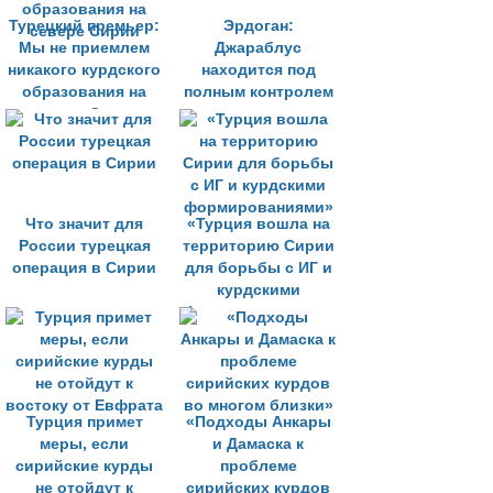
Турецкий премьер:
Эрдоган:
Мы не приемлем
Джараблус
никакого курдского
находится под
образования на
полным контролем
севере Сирии
Что значит для
«Турция вошла на
России турецкая
территорию Сирии
операция в Сирии
для борьбы с ИГ и
курдскими
формированиями»
Турция примет
«Подходы Анкары
меры, если
и Дамаска к
сирийские курды
проблеме
не отойдут к
сирийских курдов