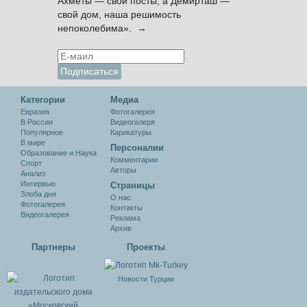
Ахметы — свои посты, а Демирташ —
свой дом, наша решимость
непоколебима». →
Категории
Медиа
Евразия
Фотогалерея
В России
Видеогалеря
Популярное
Карикатуры
В мире
Персоналии
Образование и Наука
Комментарии
Спорт
Авторы
Анализ
Интервью
Cтраницы
Злоба дня
О нас
Фотогалерея
Контакты
Видеогалерея
Реклама
Архив
Партнеры
Проекты
Новости Турции