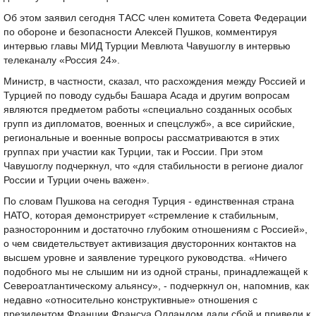
Об этом заявил сегодня ТАСС член комитета Совета Федерации
по обороне и безопасности Алексей Пушков, комментируя
интервью главы МИД Турции Мевлюта Чавушоглу в интервью
телеканалу «Россия 24».
Министр, в частности, сказал, что расхождения между Россией и
Турцией по поводу судьбы Башара Асада и другим вопросам
являются предметом работы «специально созданных особых
групп из дипломатов, военных и спецслужб», а все сирийские,
региональные и военные вопросы рассматриваются в этих
группах при участии как Турции, так и России. При этом
Чавушоглу подчеркнул, что «для стабильности в регионе диалог
России и Турции очень важен».
По словам Пушкова на сегодня Турция - единственная страна
НАТО, которая демонстрирует «стремление к стабильным,
разносторонним и достаточно глубоким отношениям с Россией»,
о чем свидетельствует активизация двусторонних контактов на
высшем уровне и заявление турецкого руководства. «Ничего
подобного мы не слышим ни из одной страны, принадлежащей к
Североатлантическому альянсу», - подчеркнул он, напомнив, как
недавно «относительно конструктивные» отношения с
президентом Франции Франсуа Олландом дали сбой и привели к