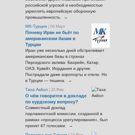
российской угрозой и необходимостью
укреплять европейскую оборонную
промышленность. →
МК-Турция
| 04 Март
Почему Иран не бьёт по
американским базам в
Турции
Иран уже несколько дней обстреливает
американские базы в странах
Персидского залива: Бахрейн, Катар,
ОАЭ, Кувейт, Иордания и другие.
Пострадали даже аэропорты и отели. Но
в Турции — тишина. →
Таха Акйол
| 23 Фев.
О чём говорится в докладе
по курдскому вопросу?
Совместный доклад
парламентской комиссии, созданной в
рамках «процесса урегулирования», был
принят 47 голосами. →
Повестка дня Турции
| 13 Фев.