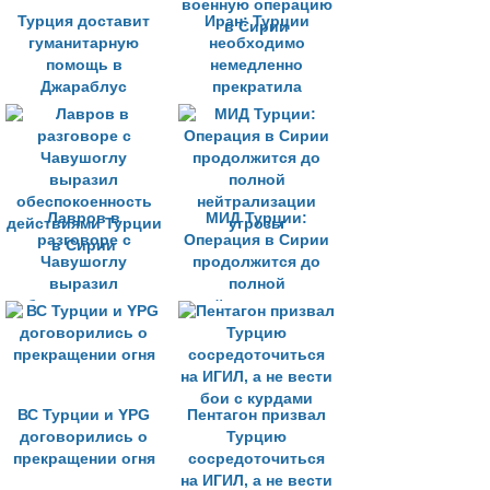
Турция доставит
Иран: Турции
гуманитарную
необходимо
помощь в
немедленно
Джараблус
прекратила
военную операцию
в Сирии
Лавров в
МИД Турции:
разговоре с
Операция в Сирии
Чавушоглу
продолжится до
выразил
полной
обеспокоенность
нейтрализации
действиями Турции
угрозы
в Сирии
ВС Турции и YPG
Пентагон призвал
договорились о
Турцию
прекращении огня
сосредоточиться
на ИГИЛ, а не вести