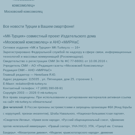
Московский комсомолец
Все новости Турции в Вашем смартфоне!
«МК-Турция» совместный проект Издательского дома
«Московский комсомолец»
и АНО «МИРНаС
Сетевое издание «МК в Турции» MK-Turkey.ru — 16+
Зарегистрировано Федеральной службой по надзору в сфере связи, информационных
технологий и массовых коммуникаций (Роскомнадзор).
Свидетельство о регистрации СМИ Эл № ФС 77-66061 от 10.06.2016 г.
Учредитель СМИ – АО «Редакция газеты «Московский Комсомолец»
Редакция СМИ – АНО «МИРНаС»
Главный редактор — Ниязбаев Я.Ю.
Адрес редакции: 115035 , ул. Пятницкая, дом 25, строение 1.
Е-Маил: redaktor@mk-turkey.ru
Контактный телефон: +7 (499) 390-08-91
Copyright 2003 — 2026 © mk-turkey.ru
Все права защищены. При использовании и цитировании материалов активная ссылка
на сайт mk-turkey.ru обязательна!
Для читателей
: В России признаны экстремистскими и запрещены организации ФБК (Фонд борьбы
с коррупцией, признан иноагентом), Штабы Навального, «Национал-большевистская партия»,
«Свидетели Иеговы», «Армия воли народа», «Русский общенациональный союз», «Движение
против нелегальной иммиграции», «Правый сектор», УНА-УНСО, УПА, «Тризуб им. Степана
Бандеры», «Мизантропик дивижн», «Меджлис крымскотатарского народа», движение