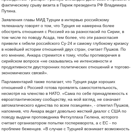
фактическому срыву визита в Париж президента РФ Владимира
Путина.
Заявления главы МИД Турции в интервью российскому
телеканалу говорят о том, что Турция не намерена более
обострять отношения с Россией из-за разногласий по Сирии, в
том числе по поводу Асада, тем более, что эти разногласия
привели к гибели российского Су-24 и самому глубокому кризису
в новейшей истории отношений двух стран, считает Пушков. По
его мнению, Анкара стремится к тому, чтобы противоречия в
сирийском вопросе «не сказывались не интенсивности и
продуктивности двусторонних политических отношений и торгово-
экономических связей».
Парламентарий также полагает, что Турция ради хороших
отношений с Россией готова проявлять самостоятельность,
несмотря на членство в НАТО. «Сама по себе принадлежность к
евроатлантическому сообществу, на мой взгляд, не означает
автоматического единства по всем позициям», - отметил Пушков,
напомнив, что Анкара ведет довольно жесткий диалог с США по
поводу выдачи проповедника Фетхуллаха Гюлена, которого
считает организатором попытки госпереворота, а с ЕС - по
проблеме беженцев. «В случае с Турцией возникает возможность