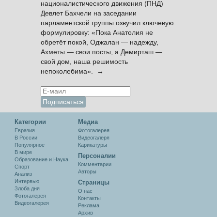
националистического движения (ПНД)
Девлет Бахчели на заседании
парламентской группы озвучил ключевую
формулировку: «Пока Анатолия не
обретёт покой, Оджалан — надежду,
Ахметы — свои посты, а Демирташ —
свой дом, наша решимость
непоколебима». →
Категории
Медиа
Евразия
Фотогалерея
В России
Видеогалеря
Популярное
Карикатуры
В мире
Персоналии
Образование и Наука
Комментарии
Спорт
Авторы
Анализ
Интервью
Cтраницы
Злоба дня
О нас
Фотогалерея
Контакты
Видеогалерея
Реклама
Архив