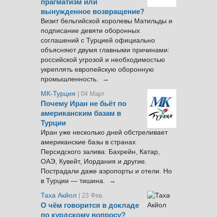
прагматизм или
вынужденное возвращение?
Визит бельгийской королевы Матильды и
подписание девяти оборонных
соглашений с Турцией официально
объясняют двумя главными причинами:
российской угрозой и необходимостью
укреплять европейскую оборонную
промышленность. →
МК-Турция
| 04 Март
Почему Иран не бьёт по
американским базам в
Турции
Иран уже несколько дней обстреливает
американские базы в странах
Персидского залива: Бахрейн, Катар,
ОАЭ, Кувейт, Иордания и другие.
Пострадали даже аэропорты и отели. Но
в Турции — тишина. →
Таха Акйол
| 23 Фев.
О чём говорится в докладе
по курдскому вопросу?