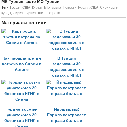
МК-Турция, фото МО Турции
Tеги:
Госдеп США
,
Курды
,
МК-Турция
,
Новости Турции
,
США
,
Сирийские
курды
,
Сирия
,
Турция
,
Щит Евфрата
Материалы по теме:
Как прошла третья
В Турции
встреча по Сирии в
задержаны 30
Астане
подозреваемых в
связях с ИГИЛ
Турция за сутки
Йылдырым:
уничтожила 20
Европа пострадает
боевиков ИГИЛ в
в разы больше
Сирии