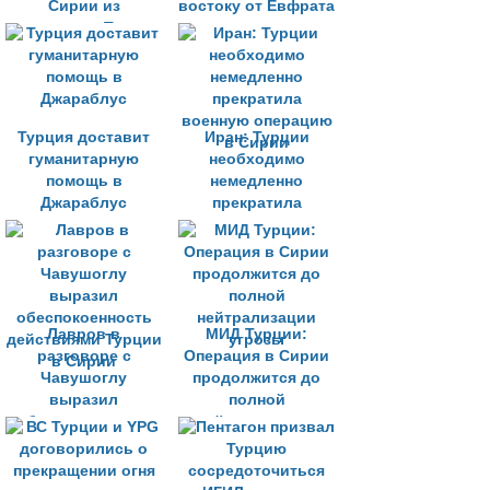
Сирии из
востоку от Евфрата
территории Турции
Турция доставит
Иран: Турции
гуманитарную
необходимо
помощь в
немедленно
Джараблус
прекратила
военную операцию
в Сирии
Лавров в
МИД Турции:
разговоре с
Операция в Сирии
Чавушоглу
продолжится до
выразил
полной
обеспокоенность
нейтрализации
действиями Турции
угрозы
в Сирии