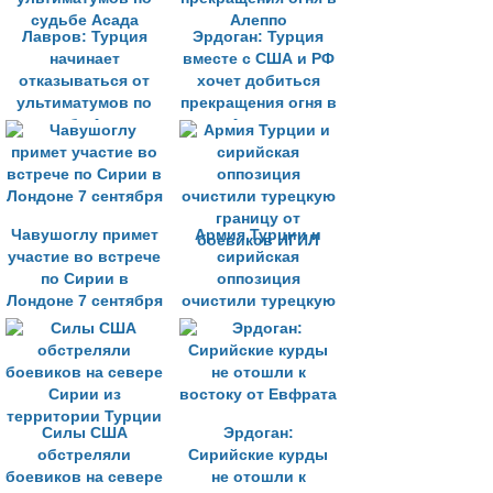
Лавров: Турция
Эрдоган: Турция
начинает
вместе с США и РФ
отказываться от
хочет добиться
ультиматумов по
прекращения огня в
судьбе Асада
Алеппо
Чавушоглу примет
Армия Турции и
участие во встрече
сирийская
по Сирии в
оппозиция
Лондоне 7 сентября
очистили турецкую
границу от
боевиков ИГИЛ
Силы США
Эрдоган:
обстреляли
Сирийские курды
боевиков на севере
не отошли к