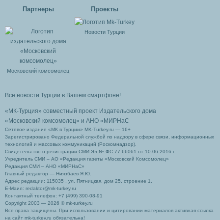
Партнеры
Проекты
Новости Турции
Московский комсомолец
Все новости Турции в Вашем смартфоне!
«МК-Турция» совместный проект Издательского дома
«Московский комсомолец»
и АНО «МИРНаС
Сетевое издание «МК в Турции» MK-Turkey.ru — 16+
Зарегистрировано Федеральной службой по надзору в сфере связи, информационных
технологий и массовых коммуникаций (Роскомнадзор).
Свидетельство о регистрации СМИ Эл № ФС 77-66061 от 10.06.2016 г.
Учредитель СМИ – АО «Редакция газеты «Московский Комсомолец»
Редакция СМИ – АНО «МИРНаС»
Главный редактор — Ниязбаев Я.Ю.
Адрес редакции: 115035 , ул. Пятницкая, дом 25, строение 1.
Е-Маил: redaktor@mk-turkey.ru
Контактный телефон: +7 (499) 390-08-91
Copyright 2003 — 2026 © mk-turkey.ru
Все права защищены. При использовании и цитировании материалов активная ссылка
на сайт mk-turkey.ru обязательна!