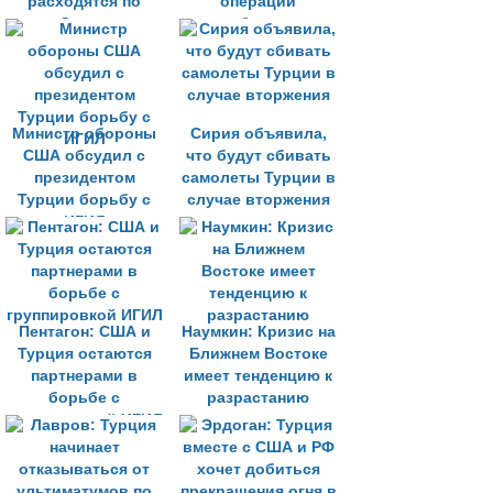
расходятся по
операции
Сирии
освобождения
Ракки
Министр обороны
Сирия объявила,
США обсудил с
что будут сбивать
президентом
самолеты Турции в
Турции борьбу с
случае вторжения
ИГИЛ
Пентагон: США и
Наумкин: Кризис на
Турция остаются
Ближнем Востоке
партнерами в
имеет тенденцию к
борьбе с
разрастанию
группировкой ИГИЛ