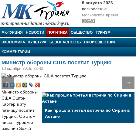
9 августа 2026
воскресенье
московское время
10:53
МК-Турция
МК-ТУРЦИЯ
НОВОСТИ
ПОЛИТИКА
ОБЩЕСТВО
ТУРИЗМ
ЭКОНОМИКА
КУЛЬТУРА
БЕЗОПАСНОСТЬ
ПРОИСШЕСТВИЯ
КОММЕНТАРИИ
Министр обороны США посетит Турцию
18 октября 2016, 22:42
←
→
Министр обороны
США Эштон
Картер в эту
пятницу посетит
Как прошла третья встреча по Сирии в
Турцию. Об этом
Астане
пишет турецкое
издание Sozcü.