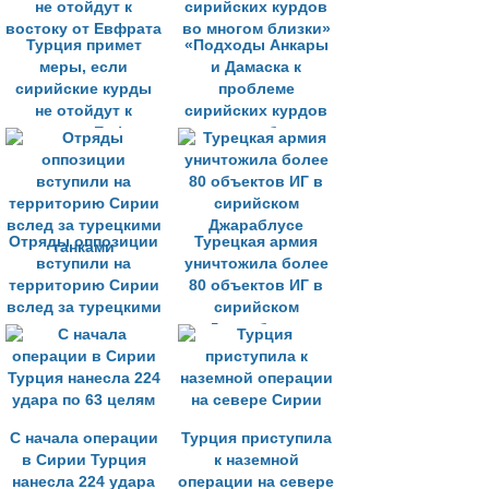
Турция примет
«Подходы Анкары
меры, если
и Дамаска к
сирийские курды
проблеме
не отойдут к
сирийских курдов
востоку от Евфрата
во многом близки»
Отряды оппозиции
Турецкая армия
вступили на
уничтожила более
территорию Сирии
80 объектов ИГ в
вслед за турецкими
сирийском
танками
Джараблусе
С начала операции
Турция приступила
в Сирии Турция
к наземной
нанесла 224 удара
операции на севере