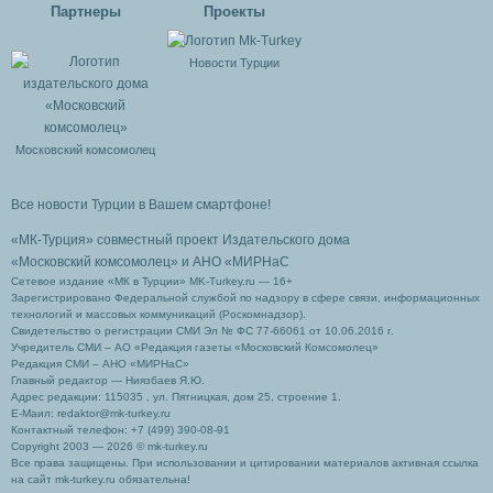
Партнеры
Проекты
Новости Турции
Московский комсомолец
Все новости Турции в Вашем смартфоне!
«МК-Турция» совместный проект Издательского дома
«Московский комсомолец»
и АНО «МИРНаС
Сетевое издание «МК в Турции» MK-Turkey.ru — 16+
Зарегистрировано Федеральной службой по надзору в сфере связи, информационных
технологий и массовых коммуникаций (Роскомнадзор).
Свидетельство о регистрации СМИ Эл № ФС 77-66061 от 10.06.2016 г.
Учредитель СМИ – АО «Редакция газеты «Московский Комсомолец»
Редакция СМИ – АНО «МИРНаС»
Главный редактор — Ниязбаев Я.Ю.
Адрес редакции: 115035 , ул. Пятницкая, дом 25, строение 1.
Е-Маил: redaktor@mk-turkey.ru
Контактный телефон: +7 (499) 390-08-91
Copyright 2003 — 2026 © mk-turkey.ru
Все права защищены. При использовании и цитировании материалов активная ссылка
на сайт mk-turkey.ru обязательна!