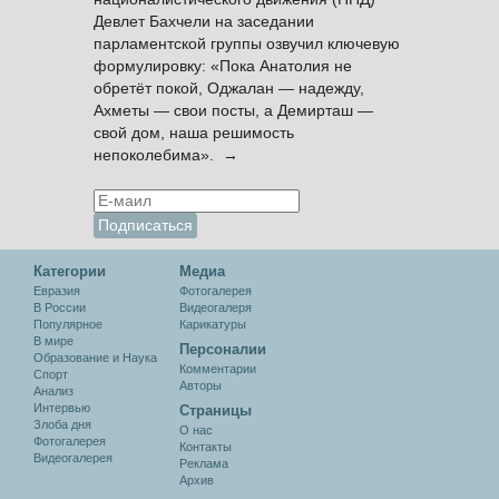
Девлет Бахчели на заседании
парламентской группы озвучил ключевую
формулировку: «Пока Анатолия не
обретёт покой, Оджалан — надежду,
Ахметы — свои посты, а Демирташ —
свой дом, наша решимость
непоколебима». →
Категории
Медиа
Евразия
Фотогалерея
В России
Видеогалеря
Популярное
Карикатуры
В мире
Персоналии
Образование и Наука
Комментарии
Спорт
Авторы
Анализ
Интервью
Cтраницы
Злоба дня
О нас
Фотогалерея
Контакты
Видеогалерея
Реклама
Архив