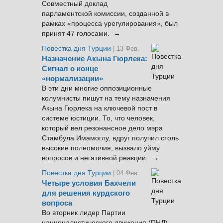
Совместный доклад
парламентской комиссии, созданной в
рамках «процесса урегулирования», был
принят 47 голосами. →
Повестка дня Турции
| 13 Фев.
Назначение Акына Гюрлека:
Сигнал о конце
«нормализации»
В эти дни многие оппозиционные
колумнисты пишут на тему назначения
Акына Гюрлека на ключевой пост в
системе юстиции. То, что человек,
который вел резонансное дело мэра
Стамбула Имамоглу, вдруг получил столь
высокие полномочия, вызвало уйму
вопросов и негативной реакции. →
Повестка дня Турции
| 04 Фев.
Четыре условия Бахчели
для решения курдского
вопроса
Во вторник лидер Партии
националистического движения (ПНД)