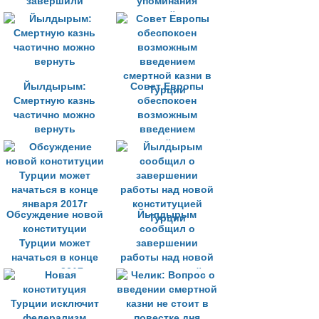
завершили
упоминания
переговоры по
смертной казни
новой конституции
Йылдырым:
Совет Европы
Смертную казнь
обеспокоен
частично можно
возможным
вернуть
введением
смертной казни в
Турции
Обсуждение новой
Йылдырым
конституции
сообщил о
Турции может
завершении
начаться в конце
работы над новой
января 2017г
конституцией
Турции