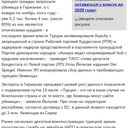
турецких граждан запросили
оставаться у власти до
убежища в Германии, а с
2029 года»
января по ноябрь этого года -
уже 5,2 тыс. Более 4 тыс. (около
80%) из них являются
этническими курдами - в
последнее время власти Турции активизировали борьбу с
запрещенной в стране Рабочей партией Курдистана (РПК) и
задержали лидеров представленной в парламенте прокурдской
Партии демократии народов. «Анкара ведет непримиримый бой с
курдским населением», - приводит ТАСС слова депутата
Бундестага от Левой партии (ЛП) Уллы Йельпке изданию Der
Spiegel. Именно ЛП инициировала сбор данных о прибывающих
турецких беженцах.
Эксперты в Германии связывают резкий рост данного показателя
с подавлением путча 15 июля. «Турция - это ни в коем случае не
безопасная страна и не то место, где беженцы могут найти
убежище», - заявила Йельпке. При этом на территории
республики, согласно договору с ЕС, в данный момент находятся
до 3 млн. беженцев из Сирии.
Ранее несколько десятков военнослужащих турецкой армии,
проходящих службу на авиабазе НАТО в германском городе