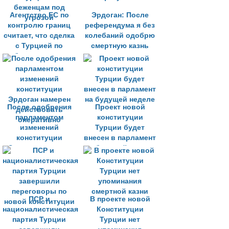
Агентство ЕС по
Эрдоган: После
контролю границ
референдума я без
считает, что сделка
колебаний одобрю
с Турцией по
смертную казнь
беженцам под
угрозой
После одобрения
Проект новой
парламентом
конституции
изменений
Турции будет
конституции
внесен в парламент
Эрдоган намерен
на будущей неделе
действовать
оперативно
ПСР и
В проекте новой
националистическая
Конституции
партия Турции
Турции нет