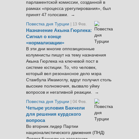
парламентской комиссии, созданной в
рамках «процесса урегулирования», был
принят 47 голосами. →
Повестка дня Турции
| 13 Фев.
Назначение Акына Гюрлека:
Сигнал о конце
«нормализации»
В эти дни многие оппозиционные
колумнисты пишут на тему назначения
Акына Гюрлека на ключевой пост в
системе юстиции. То, что человек,
который вел резонансное дело мэра
Стамбула Имамоглу, вдруг получил столь
высокие полномочия, вызвало уйму
вопросов и негативной реакции. →
Повестка дня Турции
| 04 Фев.
Четыре условия Бахчели
для решения курдского
вопроса
Во вторник лидер Партии
националистического движения (ПНД)
Девлет Бахчели на заседании