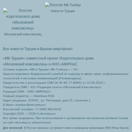
Новости Турции
Московский комсомолец
Все новости Турции в Вашем смартфоне!
«МК-Турция» совместный проект Издательского дома
«Московский комсомолец»
и АНО «МИРНаС
Сетевое издание «МК в Турции» MK-Turkey.ru — 16+
Зарегистрировано Федеральной службой по надзору в сфере связи, информационных
технологий и массовых коммуникаций (Роскомнадзор).
Свидетельство о регистрации СМИ Эл № ФС 77-66061 от 10.06.2016 г.
Учредитель СМИ – АО «Редакция газеты «Московский Комсомолец»
Редакция СМИ – АНО «МИРНаС»
Главный редактор — Ниязбаев Я.Ю.
Адрес редакции: 115035 , ул. Пятницкая, дом 25, строение 1.
Е-Маил: redaktor@mk-turkey.ru
Контактный телефон: +7 (499) 390-08-91
Copyright 2003 — 2026 © mk-turkey.ru
Все права защищены. При использовании и цитировании материалов активная ссылка
на сайт mk-turkey.ru обязательна!
Для читателей
: В России признаны экстремистскими и запрещены организации ФБК (Фонд борьбы