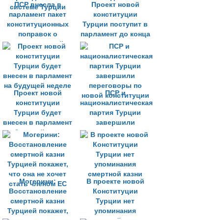
ПСР внесла в
Проект новой
парламент пакет
конституции
конституционных
Турции поступит в
поправок о
парламент до конца
президентской
недели
системе Турции
Проект новой
ПСР и
конституции
националистическая
Турции будет
партия Турции
внесен в парламент
завершили
на будущей неделе
переговоры по
новой конституции
Могерини:
В проекте новой
Восстановление
Конституции
смертной казни
Турции нет
Турцией покажет,
упоминания