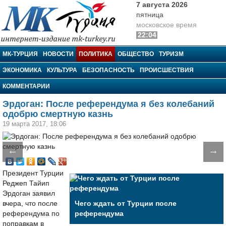
7 августа 2026
пятница
московское время
22:04
МК-Турция
МК-ТУРЦИЯ
НОВОСТИ
ПОЛИТИКА
ОБЩЕСТВО
ТУРИЗМ
ЭКОНОМИКА
КУЛЬТУРА
БЕЗОПАСНОСТЬ
ПРОИСШЕСТВИЯ
КОММЕНТАРИИ
Эрдоган: После референдума я без колебаний
одобрю смертную казнь
19 марта 2017, 18:06
←
→
Президент Турции
Реджеп Тайип
Эрдоган заявил
вчера, что после
Чего ждать от Турции после
референдума по
референдума
поправкам в