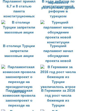
Парламент принял
В ходе дебатов по
6,7 и 8 статью
конституционной
пакета
реформе в
конституционных
турецком
реформ
парламенте
разгорелась драка
В столице Турции
Турецкий
запретили
парламент начал
массовые акции
обсуждение
проекта новой
конституции
Парламентская
В Германии за 2016
комиссия провела
год рост числа
законопроект о
беженцев из
переходе на
Турции
президентскую
увеличилось втрое