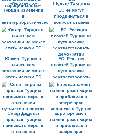
«Ожидать от
Шульц: Турция и
Турции изменений
ЕС не могут
в
продвинуться в
антитеррористическом
вопросе отмены
законодательстве -
виз
нерационально»
Юнкер: Турция в
ЕС: Реакция
нынешнем
властей Турции на
состоянии не может
путч должна
стать членом ЕС
соответствовать
демократии
Совет Европы
Европарламент
призвал Турцию
принял резолюцию
принимать меры в
о проблемах в
отношении
сфере прав