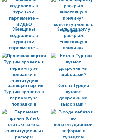
господству над
Турцией»
Женщины
Кылычдароглу
подрались в
раскрыл
турецком
«настоящую
парламенте –
причину»
ВИДЕО
конституционных
поправок
Правящая партия
Кого в Турции
Турции провела в
пугают
первом туре
досрочными
поправки в
выборами?
конституцию