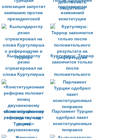
Турецкая
После одобрения
оппозиция запустит
парламентом
кампанию против
изменений
президентской
конституции
системы
Эрдоган намерен
действовать
оперативно
Кылычдароглу
Куртулмуш: Террор
резко
закончится только
отреагировал на
после
слова Куртулмуша
положительного
о референдуме и
результата на
терроре
референдуме
«Конституционная
Парламент Турции
реформа положит
одобрил пакет
конец
конституционных
двухвековому
поправок
англо-еврейскому