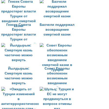
что она не хочет
смертной казни
стать членом ЕС
Генсек Совета
Бахчели поддержал
Европы
возвращение
предостерег власти
смертной казни
Турции от
введения смертной
казни
Йылдырым:
Совет Европы
Смертную казнь
обеспокоен
частично можно
возможным
вернуть
введением
смертной казни в
Турции