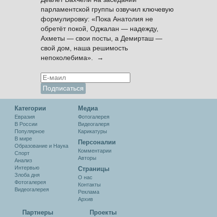
парламентской группы озвучил ключевую
формулировку: «Пока Анатолия не
обретёт покой, Оджалан — надежду,
Ахметы — свои посты, а Демирташ —
свой дом, наша решимость
непоколебима». →
Категории
Медиа
Евразия
Фотогалерея
В России
Видеогалеря
Популярное
Карикатуры
В мире
Персоналии
Образование и Наука
Комментарии
Спорт
Авторы
Анализ
Интервью
Cтраницы
Злоба дня
О нас
Фотогалерея
Контакты
Видеогалерея
Реклама
Архив
Партнеры
Проекты