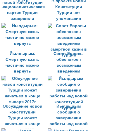
ПСР и
В проекте новой
националистическая
Конституции
партия Турции
Турции нет
завершили
упоминания
переговоры по
смертной казни
новой конституции
Йылдырым:
Совет Европы
Смертную казнь
обеспокоен
частично можно
возможным
вернуть
введением
смертной казни в
Турции
Обсуждение новой
Йылдырым
конституции
сообщил о
Турции может
завершении
начаться в конце
работы над новой
января 2017г
конституцией