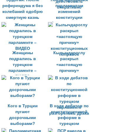
референдума я без
парламентом
колебаний одобрю
изменений
смертную казнь
конституции
Эрдоган намерен
действовать
оперативно
Женщины
Кылычдароглу
подрались в
раскрыл
турецком
«настоящую
парламенте –
причину»
ВИДЕО
конституционных
поправок
Кого в Турции
В ходе дебатов по
пугают
конституционной
досрочными
реформе в
выборами?
турецком
парламенте