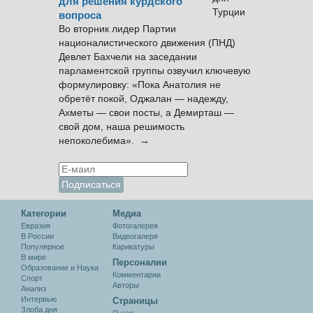
для решения курдского
вопроса
Во вторник лидер Партии
националистического движения (ПНД)
Девлет Бахчели на заседании
парламентской группы озвучил ключевую
формулировку: «Пока Анатолия не
обретёт покой, Оджалан — надежду,
Ахметы — свои посты, а Демирташ —
свой дом, наша решимость
непоколебима». →
Категории
Медиа
Евразия
Фотогалерея
В России
Видеогалеря
Популярное
Карикатуры
В мире
Персоналии
Образование и Наука
Комментарии
Спорт
Авторы
Анализ
Интервью
Cтраницы
Злоба дня