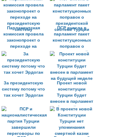
разгорелась драка
Парламентская
ПСР внесла в
комиссия провела
парламент пакет
законопроект о
конституционных
переходе на
поправок о
президентскую
президентской
систему
системе Турции
За президентскую
Проект новой
систему потому что
конституции
так хочет Эрдоган
Турции будет
внесен в парламент
на будущей неделе