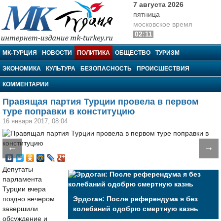
7 августа 2026
пятница
московское время
02:11
МК-Турция
МК-ТУРЦИЯ
НОВОСТИ
ПОЛИТИКА
ОБЩЕСТВО
ТУРИЗМ
ЭКОНОМИКА
КУЛЬТУРА
БЕЗОПАСНОСТЬ
ПРОИСШЕСТВИЯ
КОММЕНТАРИИ
Правящая партия Турции провела в первом
туре поправки в конституцию
16 января 2017, 08:04
←
→
Депутаты
парламента
Турции вчера
поздно вечером
Эрдоган: После референдума я без
завершили
колебаний одобрю смертную казнь
обсуждение и