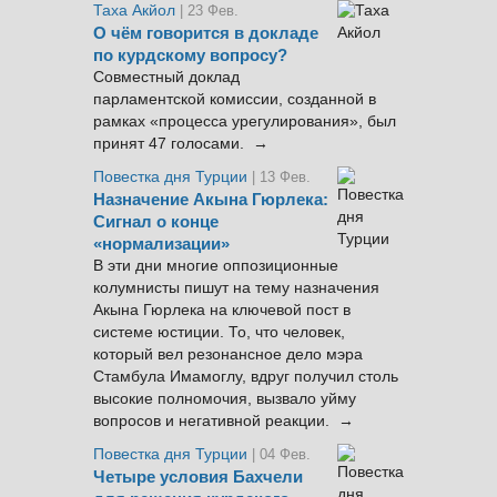
Таха Акйол
| 23 Фев.
О чём говорится в докладе
по курдскому вопросу?
Совместный доклад
парламентской комиссии, созданной в
рамках «процесса урегулирования», был
принят 47 голосами. →
Повестка дня Турции
| 13 Фев.
Назначение Акына Гюрлека:
Сигнал о конце
«нормализации»
В эти дни многие оппозиционные
колумнисты пишут на тему назначения
Акына Гюрлека на ключевой пост в
системе юстиции. То, что человек,
который вел резонансное дело мэра
Стамбула Имамоглу, вдруг получил столь
высокие полномочия, вызвало уйму
вопросов и негативной реакции. →
Повестка дня Турции
| 04 Фев.
Четыре условия Бахчели