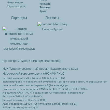
О нас
Фотогалерея
Контакты
Видеогалерея
Реклама
Архив
Партнеры
Проекты
Новости Турции
Московский комсомолец
Все новости Турции в Вашем смартфоне!
«МК-Турция» совместный проект Издательского дома
«Московский комсомолец»
и АНО «МИРНаС
Сетевое издание «МК в Турции» MK-Turkey.ru — 16+
Зарегистрировано Федеральной службой по надзору в сфере связи, информационных
технологий и массовых коммуникаций (Роскомнадзор).
Свидетельство о регистрации СМИ Эл № ФС 77-66061 от 10.06.2016 г.
Учредитель СМИ – АО «Редакция газеты «Московский Комсомолец»
Редакция СМИ – АНО «МИРНаС»
Главный редактор — Ниязбаев Я.Ю.
Адрес редакции: 115035 , ул. Пятницкая, дом 25, строение 1.
Е-Маил: redaktor@mk-turkey.ru