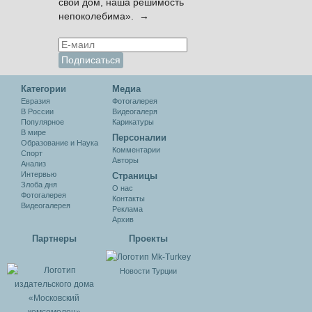
свой дом, наша решимость
непоколебима». →
Категории
Медиа
Евразия
Фотогалерея
В России
Видеогалеря
Популярное
Карикатуры
В мире
Персоналии
Образование и Наука
Комментарии
Спорт
Авторы
Анализ
Интервью
Cтраницы
Злоба дня
О нас
Фотогалерея
Контакты
Видеогалерея
Реклама
Архив
Партнеры
Проекты
Новости Турции