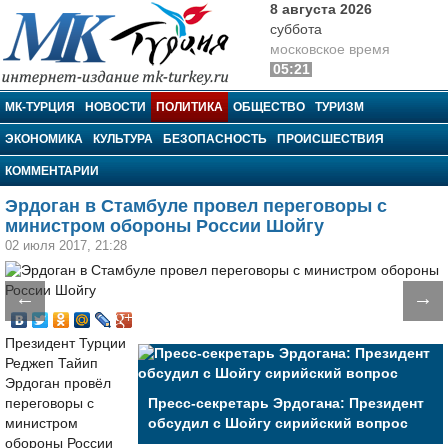
8 августа 2026
суббота
московское время
05:21
МК-Турция
МК-ТУРЦИЯ
НОВОСТИ
ПОЛИТИКА
ОБЩЕСТВО
ТУРИЗМ
ЭКОНОМИКА
КУЛЬТУРА
БЕЗОПАСНОСТЬ
ПРОИСШЕСТВИЯ
КОММЕНТАРИИ
Эрдоган в Стамбуле провел переговоры с
министром обороны России Шойгу
02 июля 2017, 21:28
←
→
Президент Турции
Реджеп Тайип
Эрдоган провёл
переговоры с
Пресс-секретарь Эрдогана: Президент
министром
обсудил с Шойгу сирийский вопрос
обороны России