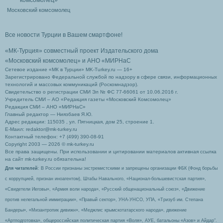
Московский комсомолец
Все новости Турции в Вашем смартфоне!
«МК-Турция» совместный проект Издательского дома
«Московский комсомолец»
и АНО «МИРНаС
Сетевое издание «МК в Турции» MK-Turkey.ru — 16+
Зарегистрировано Федеральной службой по надзору в сфере связи, информационных
технологий и массовых коммуникаций (Роскомнадзор).
Свидетельство о регистрации СМИ Эл № ФС 77-66061 от 10.06.2016 г.
Учредитель СМИ – АО «Редакция газеты «Московский Комсомолец»
Редакция СМИ – АНО «МИРНаС»
Главный редактор — Ниязбаев Я.Ю.
Адрес редакции: 115035 , ул. Пятницкая, дом 25, строение 1.
Е-Маил: redaktor@mk-turkey.ru
Контактный телефон: +7 (499) 390-08-91
Copyright 2003 — 2026 © mk-turkey.ru
Все права защищены. При использовании и цитировании материалов активная ссылка
на сайт mk-turkey.ru обязательна!
Для читателей
: В России признаны экстремистскими и запрещены организации ФБК (Фонд борьбы
с коррупцией, признан иноагентом), Штабы Навального, «Национал-большевистская партия»,
«Свидетели Иеговы», «Армия воли народа», «Русский общенациональный союз», «Движение
против нелегальной иммиграции», «Правый сектор», УНА-УНСО, УПА, «Тризуб им. Степана
Бандеры», «Мизантропик дивижн», «Меджлис крымскотатарского народа», движение
«Артподготовка», общероссийская политическая партия «Воля», АУЕ, батальоны «Азов» и Айдар″.