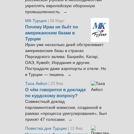
укреплять европейскую оборонную
промышленность. →
МК-Турция
| 04 Март
Почему Иран не бьёт по
американским базам в
Турции
Иран уже несколько дней обстреливает
американские базы в странах
Персидского залива: Бахрейн, Катар,
ОАЭ, Кувейт, Иордания и другие.
Пострадали даже аэропорты и отели. Но
в Турции — тишина. →
Таха Акйол
| 23 Фев.
О чём говорится в докладе
по курдскому вопросу?
Совместный доклад
парламентской комиссии, созданной в
рамках «процесса урегулирования», был
принят 47 голосами. →
Повестка дня Турции
| 13 Фев.