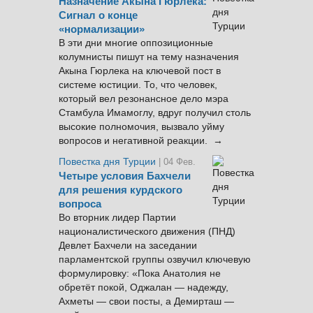
Назначение Акына Гюрлека:
Сигнал о конце
«нормализации»
В эти дни многие оппозиционные
колумнисты пишут на тему назначения
Акына Гюрлека на ключевой пост в
системе юстиции. То, что человек,
который вел резонансное дело мэра
Стамбула Имамоглу, вдруг получил столь
высокие полномочия, вызвало уйму
вопросов и негативной реакции. →
Повестка дня Турции
| 04 Фев.
Четыре условия Бахчели
для решения курдского
вопроса
Во вторник лидер Партии
националистического движения (ПНД)
Девлет Бахчели на заседании
парламентской группы озвучил ключевую
формулировку: «Пока Анатолия не
обретёт покой, Оджалан — надежду,
Ахметы — свои посты, а Демирташ —