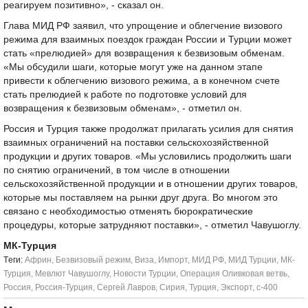
реагируем позитивно», - сказал он.
Глава МИД РФ заявил, что упрощение и облегчение визового
режима для взаимных поездок граждан России и Турции может
стать «прелюдией» для возвращения к безвизовым обменам.
«Мы обсудили шаги, которые могут уже на данном этапе
привести к облегчению визового режима, а в конечном счете
стать прелюдией к работе по подготовке условий для
возвращения к безвизовым обменам», - отметил он.
Россия и Турция также продолжат прилагать усилия для снятия
взаимных ограничений на поставки сельскохозяйственной
продукции и других товаров. «Мы условились продолжить шаги
по снятию ограничений, в том числе в отношении
сельскохозяйственной продукции и в отношении других товаров,
которые мы поставляем на рынки друг друга. Во многом это
связано с необходимостью отменять бюрократические
процедуры, которые затрудняют поставки», - отметил Чавушоглу.
МК-Турция
Tеги:
Африн
,
Безвизовый режим
,
Виза
,
Импорт
,
МИД РФ
,
МИД Турции
,
МК-
Турция
,
Мевлют Чавушоглу
,
Новости Турции
,
Операция Оливковая ветвь
,
Россия
,
Россия-Турция
,
Сергей Лавров
,
Сирия
,
Турция
,
Экспорт
,
с-400