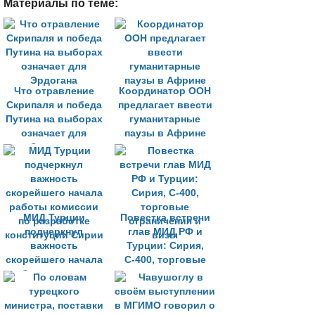
Материалы по теме:
Что отравление
Координатор ООН
Скрипаля и победа
предлагает ввести
Путина на выборах
гуманитарные
означает для
паузы в Африне
Эрдогана
МИД Турции
Повестка встречи
подчеркнул
глав МИД РФ и
важность
Турции: Сирия,
скорейшего начала
С-400, торговые
работы комиссии
ограничения и
по разработке
визы
конституции Сирии