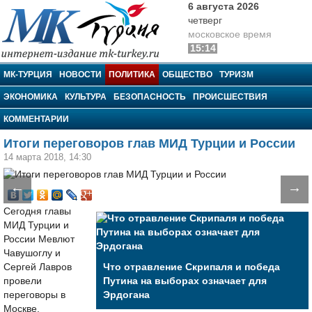
6 августа 2026
четверг
московское время
15:14
МК-Турция
МК-ТУРЦИЯ
НОВОСТИ
ПОЛИТИКА
ОБЩЕСТВО
ТУРИЗМ
ЭКОНОМИКА
КУЛЬТУРА
БЕЗОПАСНОСТЬ
ПРОИСШЕСТВИЯ
КОММЕНТАРИИ
Итоги переговоров глав МИД Турции и России
14 марта 2018, 14:30
←
→
Сегодня главы
МИД Турции и
России Мевлют
Чавушоглу и
Сергей Лавров
Что отравление Скрипаля и победа
провели
Путина на выборах означает для
переговоры в
Эрдогана
Москве.