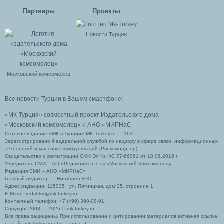
Партнеры
Проекты
Новости Турции
Московский комсомолец
Все новости Турции в Вашем смартфоне!
«МК-Турция» совместный проект Издательского дома
«Московский комсомолец»
и АНО «МИРНаС
Сетевое издание «МК в Турции» MK-Turkey.ru — 16+
Зарегистрировано Федеральной службой по надзору в сфере связи, информационных
технологий и массовых коммуникаций (Роскомнадзор).
Свидетельство о регистрации СМИ Эл № ФС 77-66061 от 10.06.2016 г.
Учредитель СМИ – АО «Редакция газеты «Московский Комсомолец»
Редакция СМИ – АНО «МИРНаС»
Главный редактор — Ниязбаев Я.Ю.
Адрес редакции: 115035 , ул. Пятницкая, дом 25, строение 1.
Е-Маил: redaktor@mk-turkey.ru
Контактный телефон: +7 (499) 390-08-91
Copyright 2003 — 2026 © mk-turkey.ru
Все права защищены. При использовании и цитировании материалов активная ссылка
на сайт mk-turkey.ru обязательна!