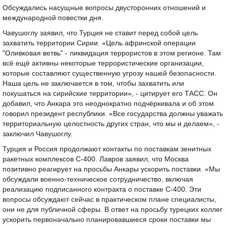
Обсуждались насущные вопросы двусторонних отношений и
международной повестки дня.
Чавушоглу заявил, что Турция не ставит перед собой цель
захватить территории Сирии. «Цель афринской операции
"Оливковая ветвь" - ликвидация террористов в этом регионе. Там
всё ещё активны некоторые террористические организации,
которые составляют существенную угрозу нашей безопасности.
Наша цель не заключается в том, чтобы захватить или
покушаться на сирийские территории», - цитирует его ТАСС. Он
добавил, что Анкара это неоднократно подчёркивала и об этом
говорил президент республики. «Все государства должны уважать
территориальную целостность других стран, что мы и делаем», -
заключил Чавушоглу.
Турция и Россия продолжают контакты по поставкам зенитных
ракетных комплексов С-400. Лавров заявил, что Москва
позитивно реагирует на просьбы Анкары ускорить поставки. «Мы
обсуждали военно-техническое сотрудничество, включая
реализацию подписанного контракта о поставке С-400. Эти
вопросы обсуждают сейчас в практическом плане специалисты,
они не для публичной сферы. В ответ на просьбу турецких коллег
ускорить первоначально планировавшиеся сроки поставки мы