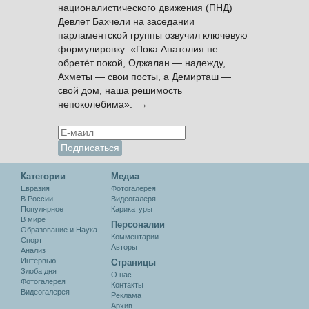
националистического движения (ПНД)
Девлет Бахчели на заседании
парламентской группы озвучил ключевую
формулировку: «Пока Анатолия не
обретёт покой, Оджалан — надежду,
Ахметы — свои посты, а Демирташ —
свой дом, наша решимость
непоколебима». →
Категории
Медиа
Евразия
Фотогалерея
В России
Видеогалеря
Популярное
Карикатуры
В мире
Персоналии
Образование и Наука
Комментарии
Спорт
Авторы
Анализ
Интервью
Cтраницы
Злоба дня
О нас
Фотогалерея
Контакты
Видеогалерея
Реклама
Архив