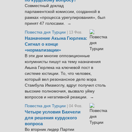
по курдскому вопросу?
Совместный доклад
парламентской комиссии, созданной в
рамках «процесса урегулирования», был
принят 47 голосами. →
Повестка дня Турции
| 13 Фев.
Назначение Акына Гюрлека:
Сигнал о конце
«нормализации»
В эти дни многие оппозиционные
колумнисты пишут на тему назначения
Акына Гюрлека на ключевой пост в
системе юстиции. То, что человек,
который вел резонансное дело мэра
Стамбула Имамоглу, вдруг получил столь
высокие полномочия, вызвало уйму
вопросов и негативной реакции. →
Повестка дня Турции
| 04 Фев.
Четыре условия Бахчели
для решения курдского
вопроса
Во вторник лидер Партии