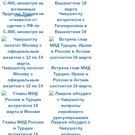
Эрдоган: Турция не
Чавушоглу
откажется от
встретится с
сделки с РФ по
Тиллерсоном в
С-400, несмотря на
Вашингтоне 19
возможные
марта
санкции
Чавушоглу посетит
Встреча глав МИД
Москву с
Турции, Ирана и
официальным
России в Астане
визитом с 12 по 14
состоится 16 марта
марта
Главы МИД России
Лавров обсудил с
и Турции
Чавушоглу
встретятся 14
вопросы