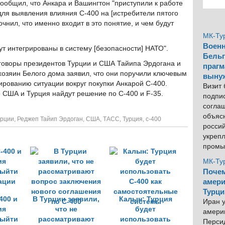
сообщил, что Анкара и Вашингтон "приступили к работе
ля выявления влияния С-400 на [истребители пятого
очнил, что именно входит в это понятие, и чем будут
МК-Ту
Военн
ут интегрированы в систему [безопасности] НАТО".
Бельг
говоры президентов Турции и США Тайипа Эрдогана и
прагм
хозяин Белого дома заявил, что они поручили ключевым
выну
ированию ситуации вокруг покупки Анкарой С-400.
Визит
о США и Турция найдут решение по С-400 и F-35.
подпи
согла
объяс
урции
,
Реджеп Тайип Эрдоган
,
США
,
ТАСС
,
Турция
,
с-400
росси
укреп
промы
МК-Ту
Почем
амери
Турци
400 и
В Турции заявили,
Калын: Турция
Иран у
ия
что не
будет
америк
выйти
рассматривают
использовать
Персид