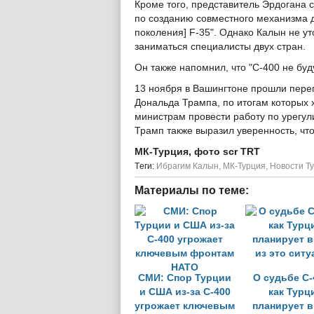
Кроме того, представитель Эрдогана 
по созданию совместного механизма д
поколения] F-35". Однако Калын не ут
заниматься специалисты двух стран.
Он также напомнил, что "С-400 не буд
13 ноября в Вашингтоне прошли пере
Дональда Трампа, по итогам которых 
министрам провести работу по урегул
Трамп также выразил уверенность, чт
МК-Турция, фото scr TRT
Tеги:
Ибрагим Калын
,
МК-Турция
,
Новости Т
Материалы по теме:
СМИ: Спор Турции
О судьбе С-
и США из-за С-400
как Турц
угрожает ключевым
планирует 