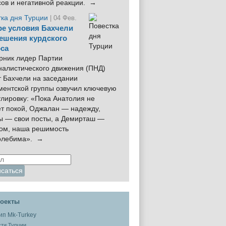
сов и негативной реакции. →
тка дня Турции
| 04 Фев.
е условия Бахчели
ешения курдского
са
рник лидер Партии
налистического движения (ПНД)
 Бахчели на заседании
ментской группы озвучил ключевую
лировку: «Пока Анатолия не
ёт покой, Оджалан — надежду,
ы — свои посты, а Демирташ —
дом, наша решимость
олебима». →
оекты
ти Турции