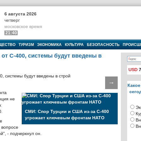
6 августа 2026
четверг
московское время
21:40
ЩЕСТВО
ТУРИЗМ
ЭКОНОМИКА
КУЛЬТУРА
БЕЗОПАСНОСТЬ
ПРОИСШ
 от С-400, системы будут введены в
USD
7
→
Какое
сего
нта
рция не
х
Эк
0.
СМИ: Спор Турции и США из-за С-400
Ку
угрожает ключевым фронтам НАТО
Вн
е
Вн
в вопросе
й", - подчеркнул он.