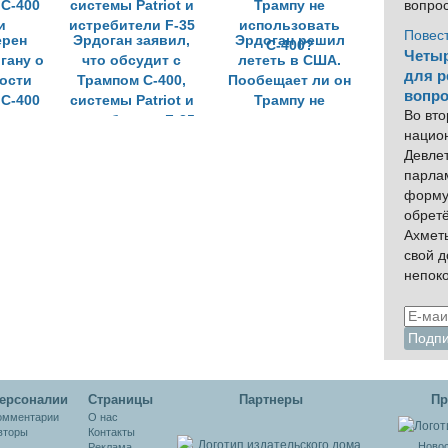
вопро
Повес
ерен
Эрдоган заявил,
Эрдоган решил
Четыр
гану о
что обсудит с
лететь в США.
для р
ости
Трампом С-400,
Пообещает ли он
вопро
 С-400
системы Patriot и
Трампу не
Во вто
и
истребители F-35
использовать
нацио
С-400?
Девлет
парла
форму
обрет
Ахмет
свой 
непок
ерсоналии
Cтраницы
Партнеры
Пр
омментарии
О нас
вторы
Контакты
Новос
Реклама