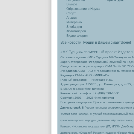
В мире
Образование и Наука
Спорт
Анализ
Интервью
Злоба дня
Фотогалерея
Видеогалерея
Все новости Турции в Вашем смартфоне!
«МК-Турция» совместный проект Издател
Сетевое издание «МК в Турции» MK-Turkey.ru — 1
Зарегистрировано Федеральной службой по надзо
Свидетельство о регистрации СМИ Эл № ФС 77-66
Учредитель СМИ – АО «Редакция газеты «Москов
Редакция СМИ – АНО «МИРНаС»
Главный редактор — Ниязбаев Я.Ю.
Адрес редакции: 115035 , ул. Пятницкая, дом 25, 
Е-Маил: redaktor@mk-turkey.ru
Контактный телефон: +7 (499) 390-08-91
Copyright 2003 — 2026 © mk-turkey.ru
Все права защищены. При использовании и цитиро
Для читателей
: В России признаны экстремистскими и 
«Армия воли народа», «Русский общенациональный сою
крымскотатарского народа», движение «Артподготовка»,
Кавказ», «Исламское государство» (ИГ, ИГИЛ), Джебхад
деятельность «Открытой России», издания «Проект Меди