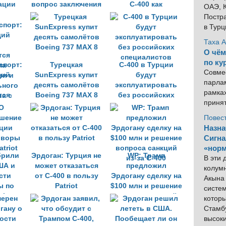
уации
вопрос заключения
С-400 как
ОАЭ, К
нового соглашения
самостоятельные
Постра
по С-400
системы
в Тур
Таха 
О чём
по ку
спорт:
Турецкая
С-400 в Турции
Совме
щий
SunExpress купит
будут
парлам
десять самолётов
эксплуатировать
рамка
тся
Boeing 737 MAX 8
без российских
приня
ма
специалистов
ии и
Повес
ьного
Назна
ва с
Сигна
ороной
«норм
брили
Эрдоган: Турция не
WP: Трамп
В эти
ША и
может отказаться
предложил
колум
сти
от С-400 в пользу
Эрдогану сделку на
Акына 
ы по
Patriot
$100 млн и решение
систем
riot
вопроса санкций
котор
из-за С-400
Стамбу
высок