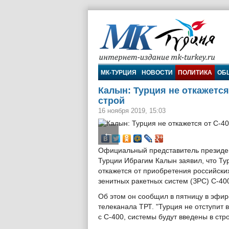
МК-Турция
МК-ТУРЦИЯ
НОВОСТИ
ПОЛИТИКА
ОБ
Калын: Турция не откажется
строй
16 ноября 2019, 15:03
←
Официальный представитель президе
Турции Ибрагим Калын заявил, что Ту
откажется от приобретения российски
зенитных ракетных систем (ЗРС) С-40
Об этом он сообщил в пятницу в эфир
телеканала ТРТ. "Турция не отступит 
с С-400, системы будут введены в стро