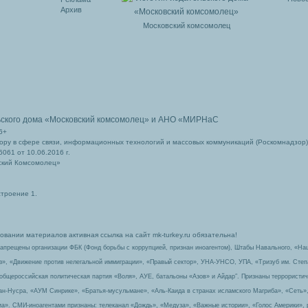
Архив
Московский комсомолец
ьского дома
«Московский комсомолец»
и АНО «МИРНаС
6+
ру в сфере связи, информационных технологий и массовых коммуникаций (Роскомнадзор)
061 от 10.06.2016 г.
ский Комсомолец»
строение 1.
вании материалов активная ссылка на сайт mk-turkey.ru обязательна!
запрещены организации ФБК (Фонд борьбы с коррупцией, признан иноагентом), Штабы Навального, «На
з», «Движение против нелегальной иммиграции», «Правый сектор», УНА-УНСО, УПА, «Тризуб им. Сте
 общероссийская политическая партия «Воля», АУЕ, батальоны «Азов» и Айдар″. Признаны террорист
-ан-Нусра, «АУМ Синрике», «Братья-мусульмане», «Аль-Каида в странах исламского Магриба», «Сеть»
а». СМИ-иноагентами признаны: телеканал «Дождь», «Медуза», «Важные истории», «Голос Америки», 