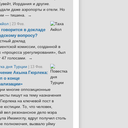
увейт, Иордания и другие.
дали даже аэропорты и отели. Но
ции — тишина. →
Акйол
| 23 Фев.
 говорится в докладе
рдскому вопросу?
стный доклад
ентской комиссии, созданной в
х «процесса урегулирования», был
т 47 голосами. →
тка дня Турции
| 13 Фев.
чение Акына Гюрлека:
л о конце
ализации»
 дни многие оппозиционные
нисты пишут на тему назначения
Гюрлека на ключевой пост в
е юстиции. То, что человек,
ый вел резонансное дело мэра
ла Имамоглу, вдруг получил столь
ие полномочия, вызвало уйму