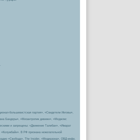
.
ционал-большевистская партия», «Свидетели Иеговы»,
пана Бандеры», «Мизантропик дивижн», «Меджлис
ическими и запрещены: «Движение Талибан», «Имарат
, «Колумбайн». В РФ признана нежелательной
радио «Свобода», The Insider, «Медиазона», ОВД-инфо.