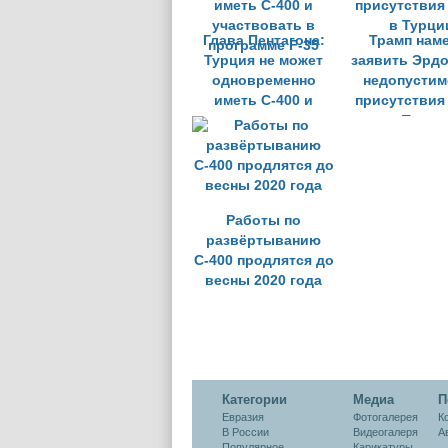
Глава Пентагона:
Трамп нам
Турция не может
заявить Эрдо
одновременно
недопустим
иметь С-400 и
присутствия
участвовать в
в Турци
программе F-35
Работы по
развёртыванию
С-400 продлятся до
весны 2020 года
Категории
Медиа
П
Евразия
Фотогалерея
К
В России
Видеогалеря
А
Популярное
Карикатуры