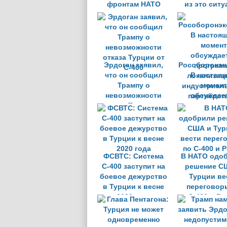
фронтам НАТО
из это сит
Эрдоган заявил,
Рособоронэк
что он сообщил
В настоя
Трампу о
момент
невозможности
обсуждае
отказа Турции от
програм
С-400
локализац
индустриал
партнёрст
турецкой ст
ФСВТС: Система
В НАТО одо
С-400 заступит на
решение С
боевое дежурство
Турции ве
в Турции к весне
переговор
2020 года
С-400 и Pat