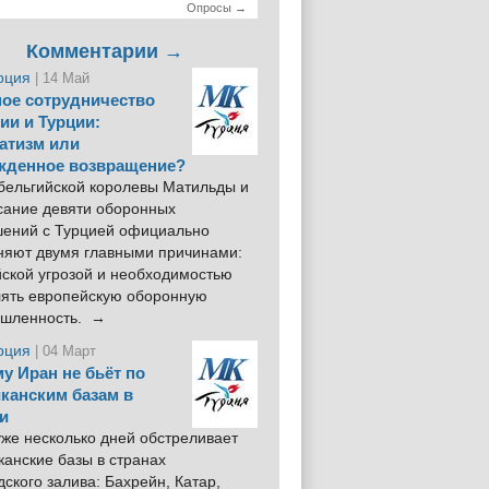
Опросы →
Комментарии →
рция
| 14 Май
ое сотрудничество
ии и Турции:
атизм или
жденное возвращение?
 бельгийской королевы Матильды и
сание девяти оборонных
шений с Турцией официально
няют двумя главными причинами:
йской угрозой и необходимостью
лять европейскую оборонную
шленность. →
рция
| 04 Март
у Иран не бьёт по
канским базам в
и
же несколько дней обстреливает
анские базы в странах
ского залива: Бахрейн, Катар,