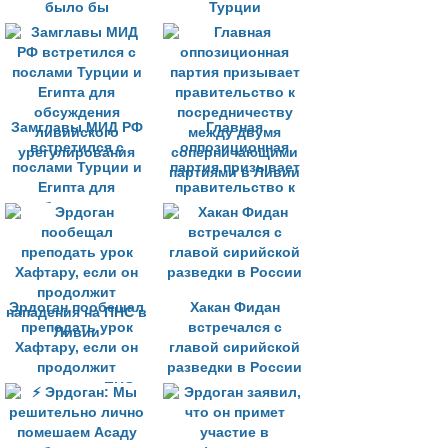
было бы
Турции
преждевременно
Замглавы МИД РФ
Главная
встретился с
оппозиционная
послами Турции и
партия призывает
Египта для
правительство к
обсуждения
посредничеству
ливийского
между двумя
урегулирования
соперничающими
партиями в Ливии
Эрдоган пообещал
Хакан Фидан
преподать урок
встречался с
Хафтару, если он
главой сирийской
продолжит
разведки в России
нападения на ПНС в
Ливии