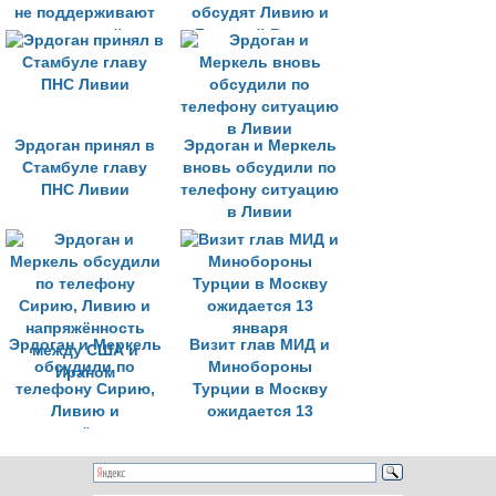
не поддерживают
обсудят Ливию и
отправку войск в
Ближний Восток
Ливию
Эрдоган принял в
Эрдоган и Меркель
Стамбуле главу
вновь обсудили по
ПНС Ливии
телефону ситуацию
в Ливии
Эрдоган и Меркель
Визит глав МИД и
обсудили по
Минобороны
телефону Сирию,
Турции в Москву
Ливию и
ожидается 13
напряжённость
января
между США и
Ираном