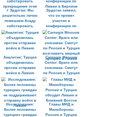
⚡️ Эрдоган: Мы
Эрдоган заявил,
решительно лично
что он примет
помешаем Асаду
участие в
саботировать
конференции по
прекращение огня
Ливии в Берлине
Аналитик: Турция
Carnegie Moscow
объединилась
Center: Враги или
против отправки
союзники. Смогут
войск в Ливию
ли Россия и Турция
возглавить мирный
процесс в Ливии
Исследование:
Главы МИД и
Более половины
Минобороны
турецких граждан
России и Турции