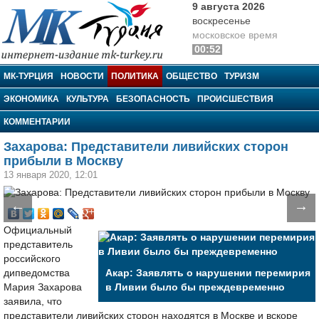
9 августа 2026
воскресенье
московское время
00:52
МК-Турция
МК-ТУРЦИЯ
НОВОСТИ
ПОЛИТИКА
ОБЩЕСТВО
ТУРИЗМ
ЭКОНОМИКА
КУЛЬТУРА
БЕЗОПАСНОСТЬ
ПРОИСШЕСТВИЯ
КОММЕНТАРИИ
Захарова: Представители ливийских сторон
прибыли в Москву
13 января 2020, 12:01
←
→
Официальный
представитель
российского
дипведомства
Акар: Заявлять о нарушении перемирия
Мария Захарова
в Ливии было бы преждевременно
заявила, что
представители ливийских сторон находятся в Москве и вскоре