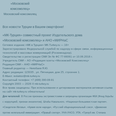
Московский комсомолец
Все новости Турции в Вашем смартфоне!
«МК-Турция» совместный проект Издательского дома
«Московский комсомолец»
и АНО «МИРНаС
Сетевое издание «МК в Турции» MK-Turkey.ru — 16+
Зарегистрировано Федеральной службой по надзору в сфере связи, информационных
технологий и массовых коммуникаций (Роскомнадзор).
Свидетельство о регистрации СМИ Эл № ФС 77-66061 от 10.06.2016 г.
Учредитель СМИ – АО «Редакция газеты «Московский Комсомолец»
Редакция СМИ – АНО «МИРНаС»
Главный редактор — Ниязбаев Я.Ю.
Адрес редакции: 115035 , ул. Пятницкая, дом 25, строение 1.
Е-Маил: redaktor@mk-turkey.ru
Контактный телефон: +7 (499) 390-08-91
Copyright 2003 — 2026 © mk-turkey.ru
Все права защищены. При использовании и цитировании материалов активная ссылка
на сайт mk-turkey.ru обязательна!
Для читателей
: В России признаны экстремистскими и запрещены организации ФБК (Фонд борьбы
с коррупцией, признан иноагентом), Штабы Навального, «Национал-большевистская партия»,
«Свидетели Иеговы», «Армия воли народа», «Русский общенациональный союз», «Движение
против нелегальной иммиграции», «Правый сектор», УНА-УНСО, УПА, «Тризуб им. Степана