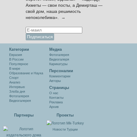
Ахметы — свои посты, а Демирташ —
свой дом, наша решимость
непоколебима». →
Категории
Медиа
Евразия
Фотогалерея
В России
Видеогалеря
Популярное
Карикатуры
В мире
Персоналии
Образование и Наука
Комментарии
Спорт
Авторы
Анализ
Интервью
Cтраницы
Злоба дня
О нас
Фотогалерея
Контакты
Видеогалерея
Реклама
Архив
Партнеры
Проекты
Новости Турции