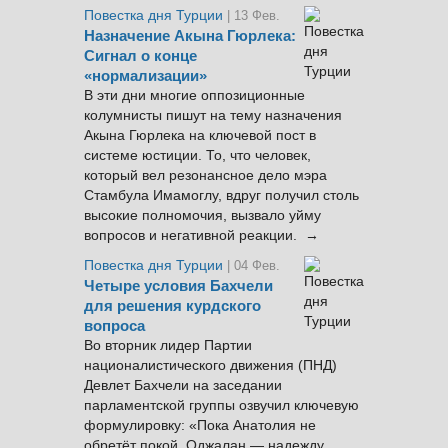
Повестка дня Турции
| 13 Фев.
Назначение Акына Гюрлека:
Сигнал о конце
«нормализации»
В эти дни многие оппозиционные
колумнисты пишут на тему назначения
Акына Гюрлека на ключевой пост в
системе юстиции. То, что человек,
который вел резонансное дело мэра
Стамбула Имамоглу, вдруг получил столь
высокие полномочия, вызвало уйму
вопросов и негативной реакции. →
Повестка дня Турции
| 04 Фев.
Четыре условия Бахчели
для решения курдского
вопроса
Во вторник лидер Партии
националистического движения (ПНД)
Девлет Бахчели на заседании
парламентской группы озвучил ключевую
формулировку: «Пока Анатолия не
обретёт покой, Оджалан — надежду,