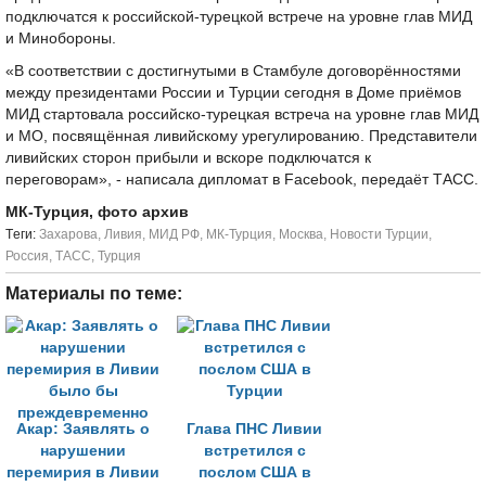
подключатся к российской-турецкой встрече на уровне глав МИД
и Минобороны.
«В соответствии с достигнутыми в Стамбуле договорённостями
между президентами России и Турции сегодня в Доме приёмов
МИД стартовала российско-турецкая встреча на уровне глав МИД
и МО, посвящённая ливийскому урегулированию. Представители
ливийских сторон прибыли и вскоре подключатся к
переговорам», - написала дипломат в Facebook, передаёт ТАСС.
МК-Турция, фото архив
Tеги:
Захарова
,
Ливия
,
МИД РФ
,
МК-Турция
,
Москва
,
Новости Турции
,
Россия
,
ТАСС
,
Турция
Материалы по теме:
Акар: Заявлять о
Глава ПНС Ливии
нарушении
встретился с
перемирия в Ливии
послом США в