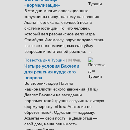
«нормализации»
В эти дни многие оппозиционные
колумнисты пишут на тему назначения
Акына Гюрлека на ключевой пост в
системе юстиции. То, что человек,
который вел резонансное дело мэра
Стамбула Имамоглу, вдруг получил столь
высокие полномочия, вызвало уйму
вопросов и негативной реакции. →
Повестка дня Турции
| 04 Фев.
Четыре условия Бахчели
для решения курдского
вопроса
Во вторник лидер Партии
националистического движения (ПНД)
Девлет Бахчели на заседании
парламентской группы озвучил ключевую
формулировку: «Пока Анатолия не
обретёт покой, Оджалан — надежду,
Ахметы — свои посты, а Демирташ —
свой дом, наша решимость
непоколебима». →