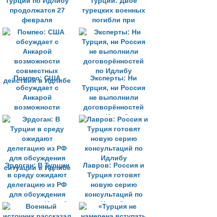
Турции по Идлибу
Турции: Двое
продолжатся 27
турецких военных
февраля
погибли при
авиаударе на
севере Сирии
Помпео: США
Эксперты: Ни
обсуждает с
Турция, ни Россия
Анкарой
не выполнили
возможности
договорённостей
совместных
по Идлибу
действий в Идлибе
Эрдоган: В Турции
Лавров: Россия и
в среду ожидают
Турция готовят
делегацию из РФ
новую серию
для обсуждения
консультаций по
ситуации в Идлибе
Идлибу