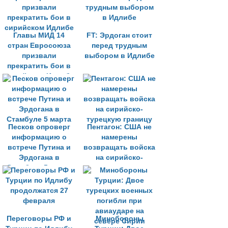
Главы МИД 14
FT: Эрдоган стоит
стран Евросоюза
перед трудным
призвали
выбором в Идлибе
прекратить бои в
сирийском Идлибе
Песков опроверг
Пентагон: США не
информацию о
намерены
встрече Путина и
возвращать войска
Эрдогана в
на сирийско-
Стамбуле 5 марта
турецкую границу
Переговоры РФ и
Минобороны