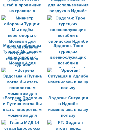
штаб в провинции
для использования
на границе с
воздуха в Идлибе
Сирией
Министр обороны
Эрдоган: Трое
Турции: Мы ведём
турецких
переговоры с
военнослужащих
Москвой для
погибли в
использования
сирийском Идлибе
воздушного
пространства в
Идлибе
«Встреча Эрдогана
Эрдоган: Ситуация
и Путина могла бы
в Идлибе
стать поворотным
изменилась в нашу
моментом для
пользу
Сирии»