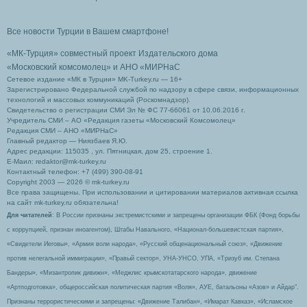
Все новости Турции в Вашем смартфоне!
«МК-Турция» совместный проект Издательского дома
«Московский комсомолец»
и АНО «МИРНаС
Сетевое издание «МК в Турции» MK-Turkey.ru — 16+
Зарегистрировано Федеральной службой по надзору в сфере связи, информационных
технологий и массовых коммуникаций (Роскомнадзор).
Свидетельство о регистрации СМИ Эл № ФС 77-66061 от 10.06.2016 г.
Учредитель СМИ – АО «Редакция газеты «Московский Комсомолец»
Редакция СМИ – АНО «МИРНаС»
Главный редактор — Ниязбаев Я.Ю.
Адрес редакции: 115035 , ул. Пятницкая, дом 25, строение 1.
Е-Маил: redaktor@mk-turkey.ru
Контактный телефон: +7 (499) 390-08-91
Copyright 2003 — 2026 © mk-turkey.ru
Все права защищены. При использовании и цитировании материалов активная ссылка
на сайт mk-turkey.ru обязательна!
Для читателей
: В России признаны экстремистскими и запрещены организации ФБК (Фонд борьбы
с коррупцией, признан иноагентом), Штабы Навального, «Национал-большевистская партия»,
«Свидетели Иеговы», «Армия воли народа», «Русский общенациональный союз», «Движение
против нелегальной иммиграции», «Правый сектор», УНА-УНСО, УПА, «Тризуб им. Степана
Бандеры», «Мизантропик дивижн», «Меджлис крымскотатарского народа», движение
«Артподготовка», общероссийская политическая партия «Воля», АУЕ, батальоны «Азов» и Айдар″.
Признаны террористическими и запрещены: «Движение Талибан», «Имарат Кавказ», «Исламское