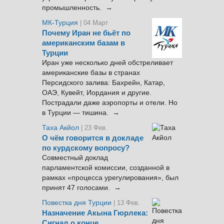
промышленность. →
МК-Турция
| 04 Март
Почему Иран не бьёт по
американским базам в
Турции
Иран уже несколько дней обстреливает
американские базы в странах
Персидского залива: Бахрейн, Катар,
ОАЭ, Кувейт, Иордания и другие.
Пострадали даже аэропорты и отели. Но
в Турции — тишина. →
Таха Акйол
| 23 Фев.
О чём говорится в докладе
по курдскому вопросу?
Совместный доклад
парламентской комиссии, созданной в
рамках «процесса урегулирования», был
принят 47 голосами. →
Повестка дня Турции
| 13 Фев.
Назначение Акына Гюрлека:
Сигнал о конце