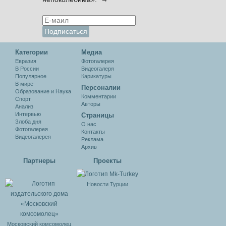
Категории
Медиа
Евразия
Фотогалерея
В России
Видеогалеря
Популярное
Карикатуры
В мире
Персоналии
Образование и Наука
Комментарии
Спорт
Авторы
Анализ
Интервью
Cтраницы
Злоба дня
О нас
Фотогалерея
Контакты
Видеогалерея
Реклама
Архив
Партнеры
Проекты
Новости Турции
Московский комсомолец