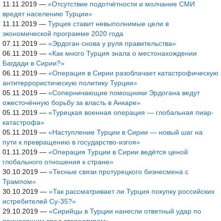
11.11.2019
—
«Отсутствие подотчётности и молчание СМИ
вредят населению Турции»
11.11.2019
—
Турция ставит невыполнимые цели в
экономической программе 2020 года
07.11.2019
—
«Эрдоган снова у руля правительства»
06.11.2019
—
«Как много Турция знала о местонахождении
Багдади в Сирии?»
06.11.2019
—
«Операция в Сирии разоблачает катастрофическую
антитеррористическую политику Турции»
05.11.2019
—
«Соперничающие помощники Эрдогана ведут
ожесточённую борьбу за власть в Анкаре»
05.11.2019
—
«Турецкая военная операция — глобальная пиар-
катастрофа»
05.11.2019
—
«Наступление Турции в Сирии — новый шаг на
пути к превращению в государство-изгоя»
01.11.2019
—
«Операция Турции в Сирии ведётся ценой
глобального отношения к стране»
30.10.2019
—
«Тесные связи протурецкого бизнесмена с
Трампом»
30.10.2019
—
«Так рассматривает ли Турция покупку российских
истребителей Су-35?»
29.10.2019
—
«Сирийцы в Турции нанесли ответный удар по