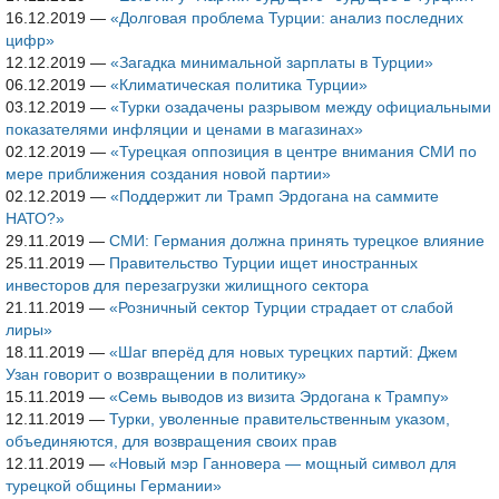
16.12.2019
—
«Долговая проблема Турции: анализ последних
цифр»
12.12.2019
—
«Загадка минимальной зарплаты в Турции»
06.12.2019
—
«Климатическая политика Турции»
03.12.2019
—
«Турки озадачены разрывом между официальными
показателями инфляции и ценами в магазинах»
02.12.2019
—
«Турецкая оппозиция в центре внимания СМИ по
мере приближения создания новой партии»
02.12.2019
—
«Поддержит ли Трамп Эрдогана на саммите
НАТО?»
29.11.2019
—
СМИ: Германия должна принять турецкое влияние
25.11.2019
—
Правительство Турции ищет иностранных
инвесторов для перезагрузки жилищного сектора
21.11.2019
—
«Розничный сектор Турции страдает от слабой
лиры»
18.11.2019
—
«Шаг вперёд для новых турецких партий: Джем
Узан говорит о возвращении в политику»
15.11.2019
—
«Семь выводов из визита Эрдогана к Трампу»
12.11.2019
—
Турки, уволенные правительственным указом,
объединяются, для возвращения своих прав
12.11.2019
—
«Новый мэр Ганновера — мощный символ для
турецкой общины Германии»