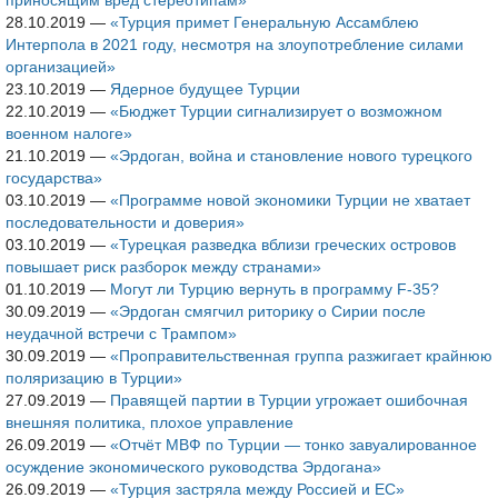
приносящим вред стереотипам»
28.10.2019
—
«Турция примет Генеральную Ассамблею
Интерпола в 2021 году, несмотря на злоупотребление силами
организацией»
23.10.2019
—
Ядерное будущее Турции
22.10.2019
—
«Бюджет Турции сигнализирует о возможном
военном налоге»
21.10.2019
—
«Эрдоган, война и становление нового турецкого
государства»
03.10.2019
—
«Программе новой экономики Турции не хватает
последовательности и доверия»
03.10.2019
—
«Турецкая разведка вблизи греческих островов
повышает риск разборок между странами»
01.10.2019
—
Могут ли Турцию вернуть в программу F-35?
30.09.2019
—
«Эрдоган смягчил риторику о Сирии после
неудачной встречи с Трампом»
30.09.2019
—
«Проправительственная группа разжигает крайнюю
поляризацию в Турции»
27.09.2019
—
Правящей партии в Турции угрожает ошибочная
внешняя политика, плохое управление
26.09.2019
—
«Отчёт МВФ по Турции — тонко завуалированное
осуждение экономического руководства Эрдогана»
26.09.2019
—
«Турция застряла между Россией и ЕС»