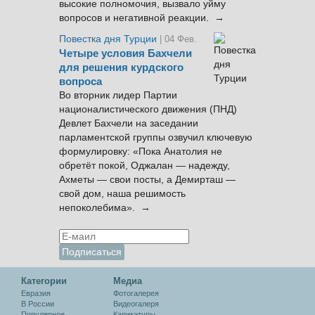
высокие полномочия, вызвало уйму
вопросов и негативной реакции. →
Повестка дня Турции
| 04 Фев.
Четыре условия Бахчели
для решения курдского
вопроса
Во вторник лидер Партии
националистического движения (ПНД)
Девлет Бахчели на заседании
парламентской группы озвучил ключевую
формулировку: «Пока Анатолия не
обретёт покой, Оджалан — надежду,
Ахметы — свои посты, а Демирташ —
свой дом, наша решимость
непоколебима». →
Категории
Медиа
Евразия
Фотогалерея
В России
Видеогалеря
Популярное
Карикатуры