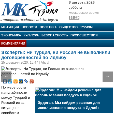
8 августа 2026
суббота
московское время
16:39
МК-Турция
МК-ТУРЦИЯ
НОВОСТИ
ПОЛИТИКА
ОБЩЕСТВО
ТУРИЗМ
ЭКОНОМИКА
КУЛЬТУРА
БЕЗОПАСНОСТЬ
ПРОИСШЕСТВИЯ
КОММЕНТАРИИ
Эксперты: Ни Турция, ни Россия не выполнили
договорённостей по Идлибу
25 февраля 2020, 13:47
|
Ahval
←
→
По мере роста
напряжённости
между Турцией и
Россией из-за
Эрдоган: Мы найдем решение для
ситуации в
использования воздуха в Идлибе
сирийском