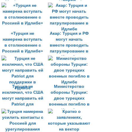
эксперт о
возможных
проблемах с
Москвой из-за
Сирии
«Турция не
Акар: Турция и РФ
намерена вступать
могут начать
в столкновение с
вместе проводить
Россией в Идлибе»
патрулирование в
Идлибе
Турция не
Министерство
исключил, что США
обороны Турции:
могут направить ей
двое турецких
Patriot для
военных погибло в
поддержки в
Идлибе
Идлибе