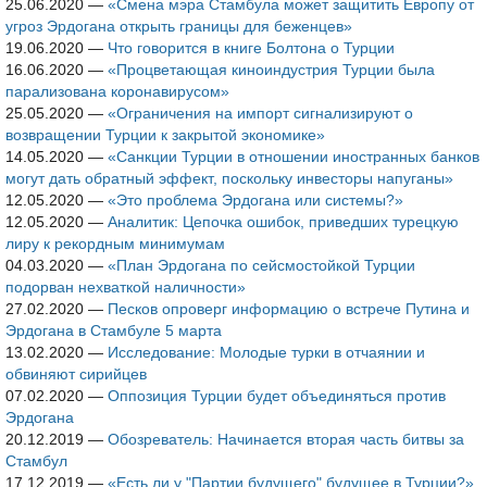
25.06.2020
—
«Смена мэра Стамбула может защитить Европу от
угроз Эрдогана открыть границы для беженцев»
19.06.2020
—
Что говорится в книге Болтона о Турции
16.06.2020
—
«Процветающая киноиндустрия Турции была
парализована коронавирусом»
25.05.2020
—
«Ограничения на импорт сигнализируют о
возвращении Турции к закрытой экономике»
14.05.2020
—
«Санкции Турции в отношении иностранных банков
могут дать обратный эффект, поскольку инвесторы напуганы»
12.05.2020
—
«Это проблема Эрдогана или системы?»
12.05.2020
—
Аналитик: Цепочка ошибок, приведших турецкую
лиру к рекордным минимумам
04.03.2020
—
«План Эрдогана по сейсмостойкой Турции
подорван нехваткой наличности»
27.02.2020
—
Песков опроверг информацию о встрече Путина и
Эрдогана в Стамбуле 5 марта
13.02.2020
—
Исследование: Молодые турки в отчаянии и
обвиняют сирийцев
07.02.2020
—
Оппозиция Турции будет объединяться против
Эрдогана
20.12.2019
—
Обозреватель: Начинается вторая часть битвы за
Стамбул
17.12.2019
—
«Есть ли у "Партии будущего" будущее в Турции?»