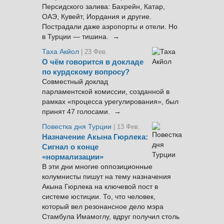
Персидского залива: Бахрейн, Катар,
ОАЭ, Кувейт, Иордания и другие.
Пострадали даже аэропорты и отели. Но
в Турции — тишина. →
Таха Акйол
| 23 Фев.
О чём говорится в докладе
по курдскому вопросу?
Совместный доклад
парламентской комиссии, созданной в
рамках «процесса урегулирования», был
принят 47 голосами. →
Повестка дня Турции
| 13 Фев.
Назначение Акына Гюрлека:
Сигнал о конце
«нормализации»
В эти дни многие оппозиционные
колумнисты пишут на тему назначения
Акына Гюрлека на ключевой пост в
системе юстиции. То, что человек,
который вел резонансное дело мэра
Стамбула Имамоглу, вдруг получил столь