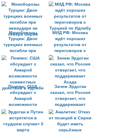
турецкую границу
Минобороны
МИД РФ: Москва
Турции: Двое
ждёт хороших
турецких военных
результатов от
погибли при
переговоров с
авиаударе на
Турцией по Идлибу
севере Сирии
Помпео: США
Зачем Эрдоган
обсуждает с
сказал, что Россия
Анкарой
отвергает, что
возможности
поддерживает
совместных
Асада
действий в Идлибе