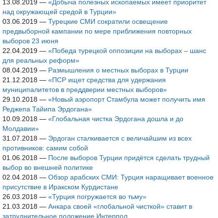
13.08.2019
—
«Добыча полезных ископаемых имеет приоритет
над окружающей средой в Турции»
03.06.2019
—
Турецкие СМИ сократили освещение
предвыборной кампании по мере приближения повторных
выборов 23 июня
22.04.2019
—
«Победа турецкой оппозиции на выборах – шанс
для реальных реформ»
08.04.2019
—
Размышления о местных выборах в Турции
21.12.2018
—
«ПСР ищет средства для удержания
муниципалитетов в преддверии местных выборов»
29.10.2018
—
«Новый аэропорт Стамбула может получить имя
Реджепа Тайипа Эрдогана»
10.09.2018
—
«Глобальная чистка Эрдогана дошла и до
Молдавии»
31.07.2018
—
Эрдоган сталкивается с величайшим из всех
противников: самим собой
01.06.2018
—
После выборов Турции придётся сделать трудный
выбор во внешней политике
02.04.2018
—
Обзор арабских СМИ: Турция наращивает военное
присутствие в Иракском Курдистане
26.03.2018
—
«Турция погружается во тьму»
21.03.2018
—
Анкара своей «глобальной чисткой» ставит в
затруднительное положение Интерпол