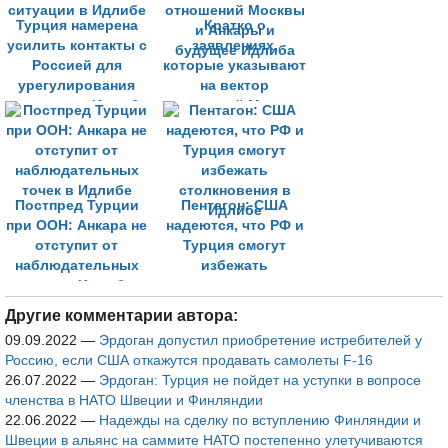
Турция намерена
Кратко о
усилить контакты с
заявлениях,
Россией для
которые указывают
урегулирования
на вектор
ситуации в Идлибе
отношений Москвы
и Анкары и
будущее Идлиба
Постпред Турции
Пентагон: США
при ООН: Анкара не
надеются, что РФ и
отступит от
Турция смогут
наблюдательных
избежать
точек в Идлибе
столкновения в
Идлибе
Другие комментарии автора:
09.09.2022
—
Эрдоган допустил приобретение истребителей у
Россию, если США откажутся продавать самолеты F-16
26.07.2022
—
Эрдоган: Турция не пойдет на уступки в вопросе
членства в НАТО Швеции и Финляндии
22.06.2022
—
Надежды на сделку по вступлению Финляндии и
Швеции в альянс на саммите НАТО постепенно улетучиваются