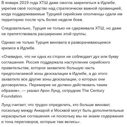
В январе 2019 года ХТШ даже смогла закрепиться в Идлибе,
укрепив своё господство над стратегически важной провинцией,
когда поддерживаемые Турцией сирийские ополченцы сдали им
территорию после чуть более недели боев.
Следовательно, Турция не только не сдерживала ХТШ, но даже
не препятствовала расширению этой группы.
Однако не только Турция виновата в разворачивающемся
кризисе в Идлибе.
«Очевидно, что ни одна из сторон не соблюдает дух или букву
соглашения. Россия поддержала наступление сирийского
правительства, которое захватило большую часть
предполагаемой зоны деэскалации в Идлибе, а до этого
захватило все другие зоны деэскалации, о которых они
договорились. Перемирие не должно действовать таким
образом», — указал Арон Лунд, сотрудник The Century
Foundation.
Лунд считает, что трудно определить, кто больше виноват,
поскольку между Анкарой и Москвой могут быть дополнительные
нераскрытые соглашения «и поскольку мы не знаем содержания
и тона переговоров, которые там велись».