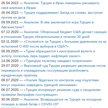
26.04.2022
—
Аналитик: Турция и Иран намерены расширить
своё влияние в Ираке
26.04.2022
—
Турция поддерживает Запад на словах, выступая
против на деле
09.09.2021
—
Аналитик: В чём заключается игра Турции в
Афганистане?
07.12.2020
—
Аналитик: Оборонный бюджет США делает санкции
в отношении Турции обязательными в течение 30 дней
03.11.2020
—
«Столкнётся ли Турция с большим давлением из-за
испытаний С-400 после выборов в США?»
08.09.2020
—
«Турки обращаются к иностранной валюте и
золоту, поскольку лира падает, инфляция скачет»
14.08.2020
—
«Турецкую политику ожидают потрясения»
29.07.2020
—
Верховный суд Турции разрешил уволенным после
переворота и оправданным госслужащим возобновить
юридическую практику
08.07.2020
—
«Усилия Эрдогана по контролю над соцсетями
могут серьёзно навредить турецкой экономике»
06.07.2020
—
«Турция игнорирует решение суда о продлении
проверки биографии госслужащих»
30.06.2020
—
Аналитик: Возвращается ли Турция на исходную
позицию в своей битве с COVID-19?