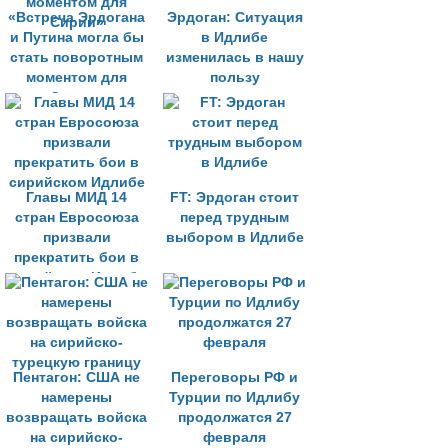
«Встреча Эрдогана
Эрдоган: Ситуация
и Путина могла бы
в Идлибе
стать поворотным
изменилась в нашу
моментом для
пользу
Сирии»
Главы МИД 14
FT: Эрдоган стоит
стран Евросоюза
перед трудным
призвали
выбором в Идлибе
прекратить бои в
сирийском Идлибе
Пентагон: США не
Переговоры РФ и
намерены
Турции по Идлибу
возвращать войска
продолжатся 27
на сирийско-
февраля