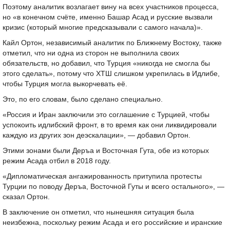
Поэтому аналитик возлагает вину на всех участников процесса,
но «в конечном счёте, именно Башар Асад и русские вызвали
кризис (который многие предсказывали с самого начала)».
Кайл Ортон, независимый аналитик по Ближнему Востоку, также
отметил, что ни одна из сторон не выполнила своих
обязательств, но добавил, что Турция «никогда не смогла бы
этого сделать», потому что ХТШ слишком укрепилась в Идлибе,
чтобы Турция могла выкорчевать её.
Это, по его словам, было сделано специально.
«Россия и Иран заключили это соглашение с Турцией, чтобы
успокоить идлибский фронт, в то время как они ликвидировали
каждую из других зон деэскалации», — добавил Ортон.
Этими зонами были Деръа и Восточная Гута, обе из которых
режим Асада отбил в 2018 году.
«Дипломатическая ангажированность притупила протесты
Турции по поводу Деръа, Восточной Гуты и всего остального», —
сказал Ортон.
В заключение он отметил, что нынешняя ситуация была
неизбежна, поскольку режим Асада и его российские и иранские