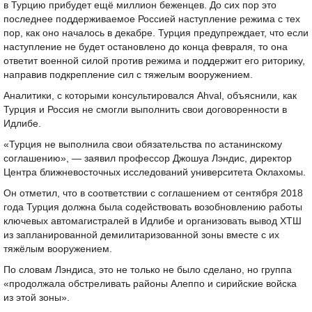
в Турцию прибудет ещё миллион беженцев. До сих пор это
последнее поддерживаемое Россией наступление режима с тех
пор, как оно началось в декабре. Турция предупреждает, что если
наступление не будет остановлено до конца февраля, то она
ответит военной силой против режима и поддержит его риторику,
направив подкрепление сил с тяжелым вооружением.
Аналитики, с которыми консультировался Ahval, объяснили, как
Турция и Россия не смогли выполнить свои договоренности в
Идлибе.
«Турция не выполнила свои обязательства по астанинскому
соглашению», — заявил профессор Джошуа Лэндис, директор
Центра ближневосточных исследований университета Оклахомы.
Он отметил, что в соответствии с соглашением от сентября 2018
года Турция должна была содействовать возобновлению работы
ключевых автомагистралей в Идлибе и организовать вывод ХТШ
из запланированной демилитаризованной зоны вместе с их
тяжёлым вооружением.
По словам Лэндиса, это не только не было сделано, но группа
«продолжала обстреливать районы Алеппо и сирийские войска
из этой зоны».