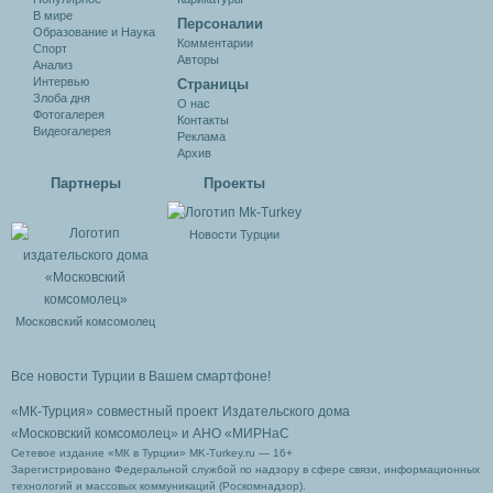
В мире
Персоналии
Образование и Наука
Комментарии
Спорт
Авторы
Анализ
Интервью
Cтраницы
Злоба дня
О нас
Фотогалерея
Контакты
Видеогалерея
Реклама
Архив
Партнеры
Проекты
Новости Турции
Московский комсомолец
Все новости Турции в Вашем смартфоне!
«МК-Турция» совместный проект Издательского дома
«Московский комсомолец»
и АНО «МИРНаС
Сетевое издание «МК в Турции» MK-Turkey.ru — 16+
Зарегистрировано Федеральной службой по надзору в сфере связи, информационных
технологий и массовых коммуникаций (Роскомнадзор).