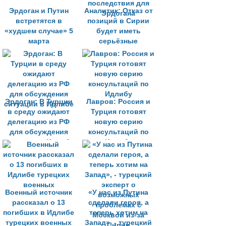
Эрдоган и Путин
Аналитик: Отказ от
встретятся в
позиций в Сирии
«худшем случае» 5
будет иметь
марта
серьёзные
последствия для
Эрдогана
Эрдоган: В Турции
Лавров: Россия и
в среду ожидают
Турция готовят
делегацию из РФ
новую серию
для обсуждения
консультаций по
ситуации в Идлибе
Идлибу
Военный источник
«У нас из Путина
рассказал о 13
сделали героя, а
погибших в Идлибе
теперь хотим на
турецких военных
Запад», - турецкий