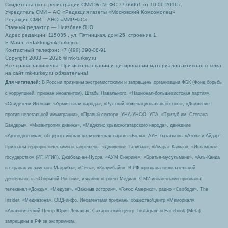
Свидетельство о регистрации СМИ Эл № ФС 77-66061 от 10.06.2016 г.
Учредитель СМИ – АО «Редакция газеты «Московский Комсомолец»
Редакция СМИ – АНО «МИРНаС»
Главный редактор — Ниязбаев Я.Ю.
Адрес редакции: 115035 , ул. Пятницкая, дом 25, строение 1.
Е-Маил: redaktor@mk-turkey.ru
Контактный телефон: +7 (499) 390-08-91
Copyright 2003 — 2026 © mk-turkey.ru
Все права защищены. При использовании и цитировании материалов активная ссылка
на сайт mk-turkey.ru обязательна!
Для читателей
: В России признаны экстремистскими и запрещены организации ФБК (Фонд борьбы
с коррупцией, признан иноагентом), Штабы Навального, «Национал-большевистская партия»,
«Свидетели Иеговы», «Армия воли народа», «Русский общенациональный союз», «Движение
против нелегальной иммиграции», «Правый сектор», УНА-УНСО, УПА, «Тризуб им. Степана
Бандеры», «Мизантропик дивижн», «Меджлис крымскотатарского народа», движение
«Артподготовка», общероссийская политическая партия «Воля», АУЕ, батальоны «Азов» и Айдар″.
Признаны террористическими и запрещены: «Движение Талибан», «Имарат Кавказ», «Исламское
государство» (ИГ, ИГИЛ), Джебхад-ан-Нусра, «АУМ Синрике», «Братья-мусульмане», «Аль-Каида
в странах исламского Магриба», «Сеть», «Колумбайн». В РФ признана нежелательной
деятельность «Открытой России», издания «Проект Медиа». СМИ-иноагентами признаны:
телеканал «Дождь», «Медуза», «Важные истории», «Голос Америки», радио «Свобода», The
Insider, «Медиазона», ОВД-инфо. Иноагентами признаны общество/центр «Мемориал»,
«Аналитический Центр Юрия Левады», Сахаровский центр. Instagram и Facebook (Metа)
запрещены в РФ за экстремизм.