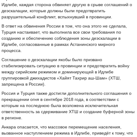
Идлибе, каждая сторона обвиняет другую в срыве соглашений о
деэскалации, которые должны были предотвратить
разрушительный конфликт, вспыхнувший в провинции.
В ответ на обвинения России в том, что она этого не сделала,
Турция настаивает, что выполнила все свои требования по
созданию и обеспечению соблюдения зоны деэскалации в
Идлибе, согласованные в рамках Астанинского мирного
процесса.
Соглашение о деэскалации якобы было призвано
стабилизировать ситуацию в провинции и предотвратить войну
между сирийским режимом и доминирующей в Идлибе
группировкой джихадистов «Хайят Тахрир аш-Шам» (ХТШ,
запрещена в России).
Россия и Турция также достигли дополнительного соглашения о
прекращении огня в сентябре 2018 года, в соответствии с
которым на последнюю была возложена исключительная
ответственность за сдерживание ХТШ и создание буферной зоны
в регионе.
Анкара опасается, что массовое перемещение населения,
вызванное наступлением режима в Идлибе, приведёт к тому, что