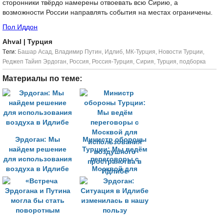
сторонники твёрдо намерены отвоевать всю Сирию, а
возможности России направлять события на местах ограничены.
Пол Иддон
Ahval
| Турция
Tеги:
Башар Асад
,
Владимир Путин
,
Идлиб
,
МК-Турция
,
Новости Турции
,
Реджеп Тайип Эрдоган
,
Россия
,
Россия-Турция
,
Сирия
,
Турция
,
подборка
Материалы по теме:
Эрдоган: Мы
Министр обороны
найдем решение
Турции: Мы ведём
для использования
переговоры с
воздуха в Идлибе
Москвой для
использования
воздушного
пространства в
Идлибе