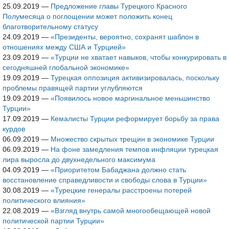
25.09.2019
—
Предложение главы Турецкого Красного
Полумесяца о поглощении может положить конец
благотворительному статусу
24.09.2019
—
«Президенты, вероятно, сохранят шаблон в
отношениях между США и Турцией»
23.09.2019
—
«Турции не хватает навыков, чтобы конкурировать в
сегодняшней глобальной экономике»
19.09.2019
—
Турецкая оппозиция активизировалась, поскольку
проблемы правящей партии углубляются
19.09.2019
—
«Появилось новое маргинальное меньшинство
Турции»
17.09.2019
—
Кемалисты Турции реформирует борьбу за права
курдов
06.09.2019
—
Множество скрытых трещин в экономике Турции
06.09.2019
—
На фоне замедления темпов инфляции турецкая
лира выросла до двухнедельного максимума
04.09.2019
—
«Приоритетом Бабаджана должно стать
восстановление справедливости и свободы слова в Турции»
30.08.2019
—
«Турецкие генералы расстроены потерей
политического влияния»
22.08.2019
—
«Взгляд внутрь самой многообещающей новой
политической партии Турции»