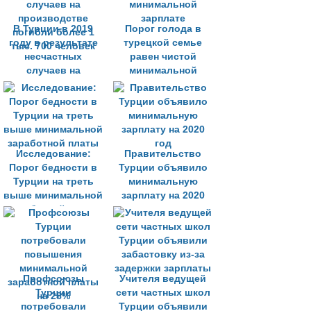
В Турции в 2019
Порог голода в
году в результате
турецкой семье
несчастных
равен чистой
случаев на
минимальной
производстве
зарплате
погибли более 1
тыс. 700 человек
Исследование:
Правительство
Порог бедности в
Турции объявило
Турции на треть
минимальную
выше минимальной
зарплату на 2020
заработной платы
год
Профсоюзы
Учителя ведущей
Турции
сети частных школ
потребовали
Турции объявили