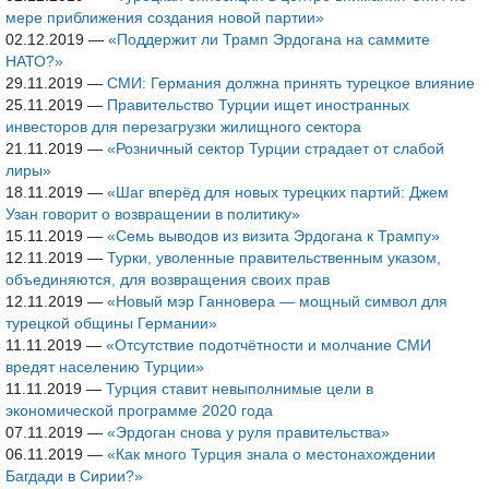
мере приближения создания новой партии»
02.12.2019
—
«Поддержит ли Трамп Эрдогана на саммите
НАТО?»
29.11.2019
—
СМИ: Германия должна принять турецкое влияние
25.11.2019
—
Правительство Турции ищет иностранных
инвесторов для перезагрузки жилищного сектора
21.11.2019
—
«Розничный сектор Турции страдает от слабой
лиры»
18.11.2019
—
«Шаг вперёд для новых турецких партий: Джем
Узан говорит о возвращении в политику»
15.11.2019
—
«Семь выводов из визита Эрдогана к Трампу»
12.11.2019
—
Турки, уволенные правительственным указом,
объединяются, для возвращения своих прав
12.11.2019
—
«Новый мэр Ганновера — мощный символ для
турецкой общины Германии»
11.11.2019
—
«Отсутствие подотчётности и молчание СМИ
вредят населению Турции»
11.11.2019
—
Турция ставит невыполнимые цели в
экономической программе 2020 года
07.11.2019
—
«Эрдоган снова у руля правительства»
06.11.2019
—
«Как много Турция знала о местонахождении
Багдади в Сирии?»