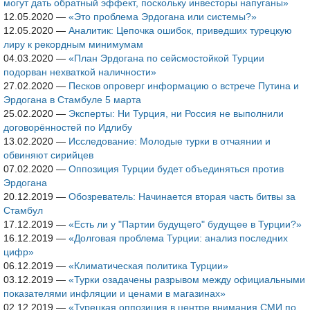
могут дать обратный эффект, поскольку инвесторы напуганы»
12.05.2020
—
«Это проблема Эрдогана или системы?»
12.05.2020
—
Аналитик: Цепочка ошибок, приведших турецкую
лиру к рекордным минимумам
04.03.2020
—
«План Эрдогана по сейсмостойкой Турции
подорван нехваткой наличности»
27.02.2020
—
Песков опроверг информацию о встрече Путина и
Эрдогана в Стамбуле 5 марта
25.02.2020
—
Эксперты: Ни Турция, ни Россия не выполнили
договорённостей по Идлибу
13.02.2020
—
Исследование: Молодые турки в отчаянии и
обвиняют сирийцев
07.02.2020
—
Оппозиция Турции будет объединяться против
Эрдогана
20.12.2019
—
Обозреватель: Начинается вторая часть битвы за
Стамбул
17.12.2019
—
«Есть ли у "Партии будущего" будущее в Турции?»
16.12.2019
—
«Долговая проблема Турции: анализ последних
цифр»
06.12.2019
—
«Климатическая политика Турции»
03.12.2019
—
«Турки озадачены разрывом между официальными
показателями инфляции и ценами в магазинах»
02.12.2019
—
«Турецкая оппозиция в центре внимания СМИ по