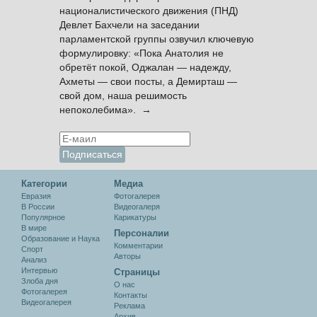
националистического движения (ПНД)
Девлет Бахчели на заседании
парламентской группы озвучил ключевую
формулировку: «Пока Анатолия не
обретёт покой, Оджалан — надежду,
Ахметы — свои посты, а Демирташ —
свой дом, наша решимость
непоколебима». →
Категории
Медиа
Евразия
Фотогалерея
В России
Видеогалеря
Популярное
Карикатуры
В мире
Персоналии
Образование и Наука
Комментарии
Спорт
Авторы
Анализ
Интервью
Cтраницы
Злоба дня
О нас
Фотогалерея
Контакты
Видеогалерея
Реклама
Архив