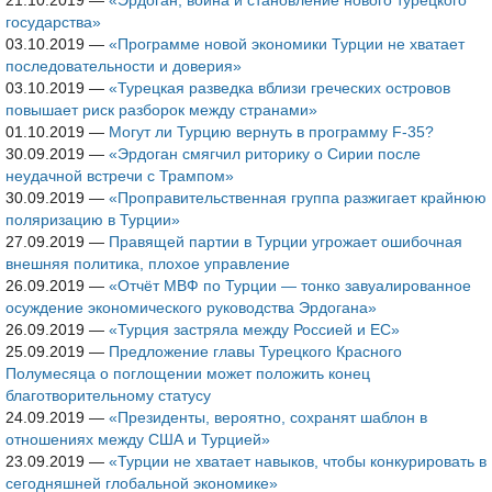
21.10.2019
—
«Эрдоган, война и становление нового турецкого
государства»
03.10.2019
—
«Программе новой экономики Турции не хватает
последовательности и доверия»
03.10.2019
—
«Турецкая разведка вблизи греческих островов
повышает риск разборок между странами»
01.10.2019
—
Могут ли Турцию вернуть в программу F-35?
30.09.2019
—
«Эрдоган смягчил риторику о Сирии после
неудачной встречи с Трампом»
30.09.2019
—
«Проправительственная группа разжигает крайнюю
поляризацию в Турции»
27.09.2019
—
Правящей партии в Турции угрожает ошибочная
внешняя политика, плохое управление
26.09.2019
—
«Отчёт МВФ по Турции — тонко завуалированное
осуждение экономического руководства Эрдогана»
26.09.2019
—
«Турция застряла между Россией и ЕС»
25.09.2019
—
Предложение главы Турецкого Красного
Полумесяца о поглощении может положить конец
благотворительному статусу
24.09.2019
—
«Президенты, вероятно, сохранят шаблон в
отношениях между США и Турцией»
23.09.2019
—
«Турции не хватает навыков, чтобы конкурировать в
сегодняшней глобальной экономике»