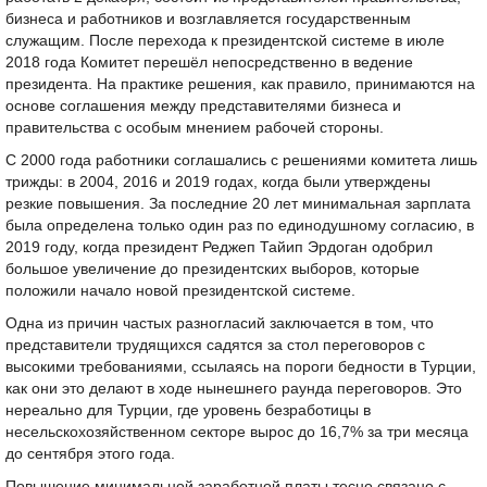
бизнеса и работников и возглавляется государственным
служащим. После перехода к президентской системе в июле
2018 года Комитет перешёл непосредственно в ведение
президента. На практике решения, как правило, принимаются на
основе соглашения между представителями бизнеса и
правительства с особым мнением рабочей стороны.
С 2000 года работники соглашались с решениями комитета лишь
трижды: в 2004, 2016 и 2019 годах, когда были утверждены
резкие повышения. За последние 20 лет минимальная зарплата
была определена только один раз по единодушному согласию, в
2019 году, когда президент Реджеп Тайип Эрдоган одобрил
большое увеличение до президентских выборов, которые
положили начало новой президентской системе.
Одна из причин частых разногласий заключается в том, что
представители трудящихся садятся за стол переговоров с
высокими требованиями, ссылаясь на пороги бедности в Турции,
как они это делают в ходе нынешнего раунда переговоров. Это
нереально для Турции, где уровень безработицы в
несельскохозяйственном секторе вырос до 16,7% за три месяца
до сентября этого года.
Повышение минимальной заработной платы тесно связано с