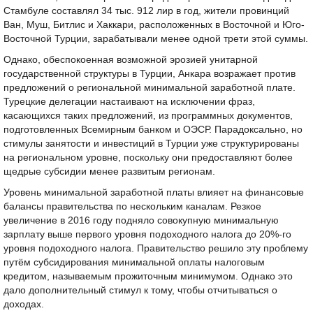
Стамбуле составлял 34 тыс. 912 лир в год, жители провинций
Ван, Муш, Битлис и Хаккари, расположенных в Восточной и Юго-
Восточной Турции, зарабатывали менее одной трети этой суммы.
Однако, обеспокоенная возможной эрозией унитарной
государственной структуры в Турции, Анкара возражает против
предложений о региональной минимальной заработной плате.
Турецкие делегации настаивают на исключении фраз,
касающихся таких предложений, из программных документов,
подготовленных Всемирным банком и ОЭСР. Парадоксально, но
стимулы занятости и инвестиций в Турции уже структурированы
на региональном уровне, поскольку они предоставляют более
щедрые субсидии менее развитым регионам.
Уровень минимальной заработной платы влияет на финансовые
балансы правительства по нескольким каналам. Резкое
увеличение в 2016 году подняло совокупную минимальную
зарплату выше первого уровня подоходного налога до 20%-го
уровня подоходного налога. Правительство решило эту проблему
путём субсидирования минимальной оплаты налоговым
кредитом, называемым прожиточным минимумом. Однако это
дало дополнительный стимул к тому, чтобы отчитываться о
доходах.