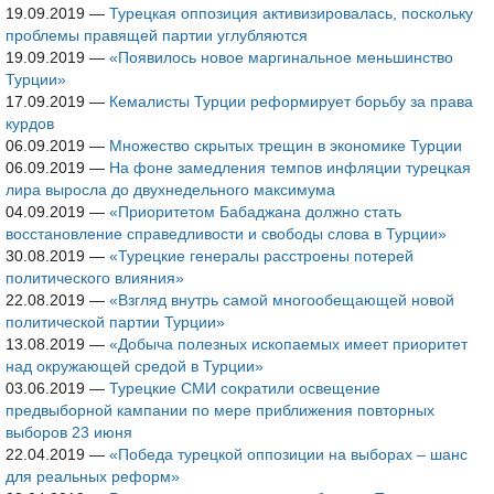
19.09.2019
—
Турецкая оппозиция активизировалась, поскольку
проблемы правящей партии углубляются
19.09.2019
—
«Появилось новое маргинальное меньшинство
Турции»
17.09.2019
—
Кемалисты Турции реформирует борьбу за права
курдов
06.09.2019
—
Множество скрытых трещин в экономике Турции
06.09.2019
—
На фоне замедления темпов инфляции турецкая
лира выросла до двухнедельного максимума
04.09.2019
—
«Приоритетом Бабаджана должно стать
восстановление справедливости и свободы слова в Турции»
30.08.2019
—
«Турецкие генералы расстроены потерей
политического влияния»
22.08.2019
—
«Взгляд внутрь самой многообещающей новой
политической партии Турции»
13.08.2019
—
«Добыча полезных ископаемых имеет приоритет
над окружающей средой в Турции»
03.06.2019
—
Турецкие СМИ сократили освещение
предвыборной кампании по мере приближения повторных
выборов 23 июня
22.04.2019
—
«Победа турецкой оппозиции на выборах – шанс
для реальных реформ»