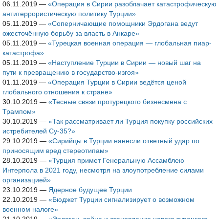
06.11.2019
—
«Операция в Сирии разоблачает катастрофическую
антитеррористическую политику Турции»
05.11.2019
—
«Соперничающие помощники Эрдогана ведут
ожесточённую борьбу за власть в Анкаре»
05.11.2019
—
«Турецкая военная операция — глобальная пиар-
катастрофа»
05.11.2019
—
«Наступление Турции в Сирии — новый шаг на
пути к превращению в государство-изгоя»
01.11.2019
—
«Операция Турции в Сирии ведётся ценой
глобального отношения к стране»
30.10.2019
—
«Тесные связи протурецкого бизнесмена с
Трампом»
30.10.2019
—
«Так рассматривает ли Турция покупку российских
истребителей Су-35?»
29.10.2019
—
«Сирийцы в Турции нанесли ответный удар по
приносящим вред стереотипам»
28.10.2019
—
«Турция примет Генеральную Ассамблею
Интерпола в 2021 году, несмотря на злоупотребление силами
организацией»
23.10.2019
—
Ядерное будущее Турции
22.10.2019
—
«Бюджет Турции сигнализирует о возможном
военном налоге»