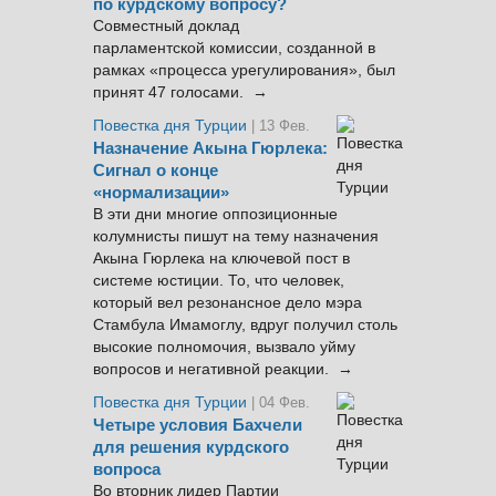
по курдскому вопросу?
Совместный доклад
парламентской комиссии, созданной в
рамках «процесса урегулирования», был
принят 47 голосами. →
Повестка дня Турции
| 13 Фев.
Назначение Акына Гюрлека:
Сигнал о конце
«нормализации»
В эти дни многие оппозиционные
колумнисты пишут на тему назначения
Акына Гюрлека на ключевой пост в
системе юстиции. То, что человек,
который вел резонансное дело мэра
Стамбула Имамоглу, вдруг получил столь
высокие полномочия, вызвало уйму
вопросов и негативной реакции. →
Повестка дня Турции
| 04 Фев.
Четыре условия Бахчели
для решения курдского
вопроса
Во вторник лидер Партии