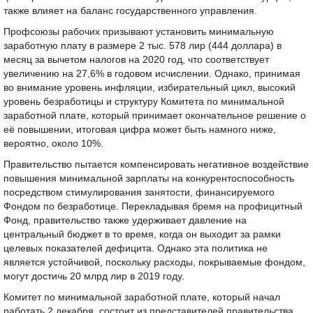
также влияет на баланс государственного управления.
Профсоюзы рабочих призывают установить минимальную
заработную плату в размере 2 тыс. 578 лир (444 доллара) в
месяц за вычетом налогов на 2020 год, что соответствует
увеличению на 27,6% в годовом исчислении. Однако, принимая
во внимание уровень инфляции, избирательный цикл, высокий
уровень безработицы и структуру Комитета по минимальной
заработной плате, который принимает окончательное решение о
её повышении, итоговая цифра может быть намного ниже,
вероятно, около 10%.
Правительство пытается компенсировать негативное воздействие
повышения минимальной зарплаты на конкурентоспособность
посредством стимулирования занятости, финансируемого
Фондом по безработице. Перекладывая бремя на профицитный
Фонд, правительство также удерживает давление на
центральный бюджет в то время, когда он выходит за рамки
целевых показателей дефицита. Однако эта политика не
является устойчивой, поскольку расходы, покрываемые фондом,
могут достичь 20 млрд лир в 2019 году.
Комитет по минимальной заработной плате, который начал
работать 2 декабря, состоит из представителей правительства,