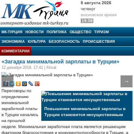
6 августа 2026
четверг
московское время
19:58
МК-Турция
МК-ТУРЦИЯ
НОВОСТИ
ПОЛИТИКА
ОБЩЕСТВО
ТУРИЗМ
ЭКОНОМИКА
КУЛЬТУРА
БЕЗОПАСНОСТЬ
ПРОИСШЕСТВИЯ
КОММЕНТАРИИ
«Загадка минимальной зарплаты в Турции»
12 декабря 2019, 17:41
|
Ahval
←
→
Переговоры по
определению
минимальной
заработной платы
Повышение минимальной зарплаты в
в Турции начались
Турции становится несущественным
на прошлой
неделе. Минимальная заработная плата является решающим
фактором благосостояния и конкурентоспособности в Турции, а