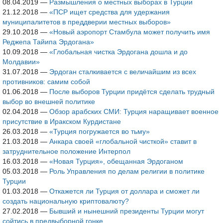
08.04.2019
—
Размышления о местных выборах в Турции
21.12.2018
—
«ПСР ищет средства для удержания
муниципалитетов в преддверии местных выборов»
29.10.2018
—
«Новый аэропорт Стамбула может получить имя
Реджепа Тайипа Эрдогана»
10.09.2018
—
«Глобальная чистка Эрдогана дошла и до
Молдавии»
31.07.2018
—
Эрдоган сталкивается с величайшим из всех
противников: самим собой
01.06.2018
—
После выборов Турции придётся сделать трудный
выбор во внешней политике
02.04.2018
—
Обзор арабских СМИ: Турция наращивает военное
присутствие в Иракском Курдистане
26.03.2018
—
«Турция погружается во тьму»
21.03.2018
—
Анкара своей «глобальной чисткой» ставит в
затруднительное положение Интерпол
16.03.2018
—
«Новая Турция», обещанная Эрдоганом
05.03.2018
—
Роль Управления по делам религии в политике
Турции
01.03.2018
—
Откажется ли Турция от доллара и сможет ли
создать национальную криптовалюту?
27.02.2018
—
Бывший и нынешний президенты Турции могут
сойтись в предвыборной гонке