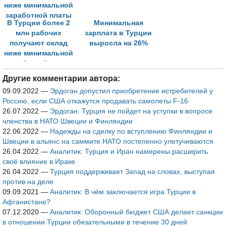
В Турции более 2
Минимальная
млн рабочих
зарплата в Турции
получают оклад
выросла на 26%
ниже минимальной
заработной платы
Другие комментарии автора:
09.09.2022
—
Эрдоган допустил приобретение истребителей у
Россию, если США откажутся продавать самолеты F-16
26.07.2022
—
Эрдоган: Турция не пойдет на уступки в вопросе
членства в НАТО Швеции и Финляндии
22.06.2022
—
Надежды на сделку по вступлению Финляндии и
Швеции в альянс на саммите НАТО постепенно улетучиваются
26.04.2022
—
Аналитик: Турция и Иран намерены расширить
своё влияние в Ираке
26.04.2022
—
Турция поддерживает Запад на словах, выступая
против на деле
09.09.2021
—
Аналитик: В чём заключается игра Турции в
Афганистане?
07.12.2020
—
Аналитик: Оборонный бюджет США делает санкции
в отношении Турции обязательными в течение 30 дней