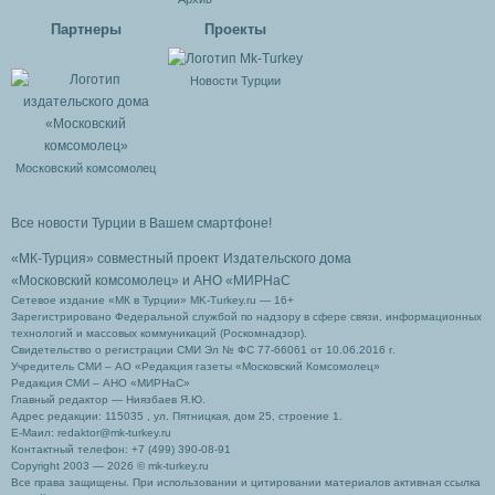
Партнеры
Проекты
Новости Турции
Московский комсомолец
Все новости Турции в Вашем смартфоне!
«МК-Турция» совместный проект Издательского дома
«Московский комсомолец»
и АНО «МИРНаС
Сетевое издание «МК в Турции» MK-Turkey.ru — 16+
Зарегистрировано Федеральной службой по надзору в сфере связи, информационных
технологий и массовых коммуникаций (Роскомнадзор).
Свидетельство о регистрации СМИ Эл № ФС 77-66061 от 10.06.2016 г.
Учредитель СМИ – АО «Редакция газеты «Московский Комсомолец»
Редакция СМИ – АНО «МИРНаС»
Главный редактор — Ниязбаев Я.Ю.
Адрес редакции: 115035 , ул. Пятницкая, дом 25, строение 1.
Е-Маил: redaktor@mk-turkey.ru
Контактный телефон: +7 (499) 390-08-91
Copyright 2003 — 2026 © mk-turkey.ru
Все права защищены. При использовании и цитировании материалов активная ссылка