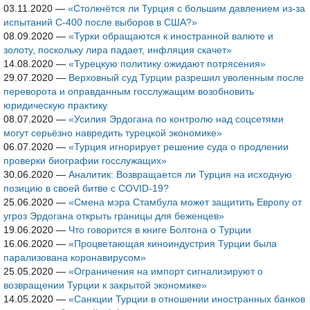
03.11.2020
—
«Столкнётся ли Турция с большим давлением из-за
испытаний С-400 после выборов в США?»
08.09.2020
—
«Турки обращаются к иностранной валюте и
золоту, поскольку лира падает, инфляция скачет»
14.08.2020
—
«Турецкую политику ожидают потрясения»
29.07.2020
—
Верховный суд Турции разрешил уволенным после
переворота и оправданным госслужащим возобновить
юридическую практику
08.07.2020
—
«Усилия Эрдогана по контролю над соцсетями
могут серьёзно навредить турецкой экономике»
06.07.2020
—
«Турция игнорирует решение суда о продлении
проверки биографии госслужащих»
30.06.2020
—
Аналитик: Возвращается ли Турция на исходную
позицию в своей битве с COVID-19?
25.06.2020
—
«Смена мэра Стамбула может защитить Европу от
угроз Эрдогана открыть границы для беженцев»
19.06.2020
—
Что говорится в книге Болтона о Турции
16.06.2020
—
«Процветающая киноиндустрия Турции была
парализована коронавирусом»
25.05.2020
—
«Ограничения на импорт сигнализируют о
возвращении Турции к закрытой экономике»
14.05.2020
—
«Санкции Турции в отношении иностранных банков