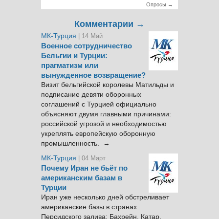
Опросы →
Комментарии →
МК-Турция
| 14 Май
Военное сотрудничество
Бельгии и Турции:
прагматизм или
вынужденное возвращение?
Визит бельгийской королевы Матильды и
подписание девяти оборонных
соглашений с Турцией официально
объясняют двумя главными причинами:
российской угрозой и необходимостью
укреплять европейскую оборонную
промышленность. →
МК-Турция
| 04 Март
Почему Иран не бьёт по
американским базам в
Турции
Иран уже несколько дней обстреливает
американские базы в странах
Персидского залива: Бахрейн, Катар,