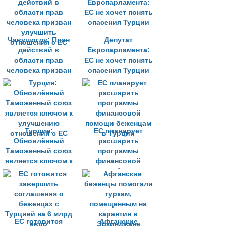
Чавушоглу: План
Депутат
действий в
Европарламента:
области прав
ЕС не хочет понять
человека призван
опасения Турции
улучшить
отношения с ЕС
Турция:
ЕС планирует
Обновлённый
расширить
Таможенный союз
программы
является ключом к
финансовой
улучшению
помощи беженцам
отношений с ЕС
в Турции
ЕС готовится
Афганские