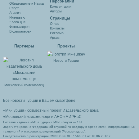
Персоналии
Образование и Наука
Комментарии
Спорт
Авторы
Анализ
Интервью
Cтраницы
Злоба дня
О нас
Фотогалерея
Контакты
Видеогалерея
Реклама
Архив
Партнеры
Проекты
Новости Турции
Московский комсомолец
Все новости Турции в Вашем смартфоне!
«МК-Турция» совместный проект Издательского дома
«Московский комсомолец»
и АНО «МИРНаС
Сетевое издание «МК в Турции» MK-Turkey.ru — 16+
Зарегистрировано Федеральной службой по надзору в сфере связи, информационных
технологий и массовых коммуникаций (Роскомнадзор).
Свидетельство о регистрации СМИ Эл № ФС 77-66061 от 10.06.2016 г.