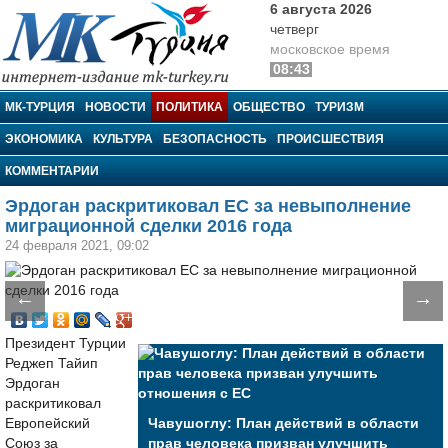
6 августа 2026
четверг
московское время
08:43
МК-Турция
МК-ТУРЦИЯ
НОВОСТИ
ПОЛИТИКА
ОБЩЕСТВО
ТУРИЗМ
ЭКОНОМИКА
КУЛЬТУРА
БЕЗОПАСНОСТЬ
ПРОИСШЕСТВИЯ
КОММЕНТАРИИ
Эрдоган раскритиковал ЕС за невыполнение
миграционной сделки 2016 года
24 февраля 2021, 09:02
←
→
Президент Турции
Реджеп Тайип
Эрдоган
раскритиковал
Европейский
Чавушоглу: План действий в области
Союз за
прав человека призван улучшить