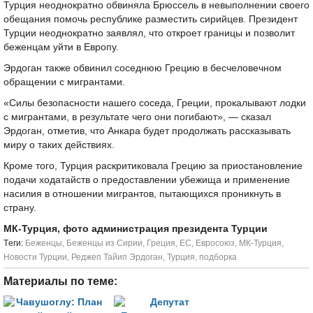
Турция неоднократно обвиняла Брюссель в невыполнении своего
обещания помочь республике разместить сирийцев. Президент
Турции неоднократно заявлял, что откроет границы и позволит
беженцам уйти в Европу.
Эрдоган также обвинил соседнюю Грецию в бесчеловечном
обращении с мигрантами.
«Силы безопасности нашего соседа, Греции, прокалывают лодки
с мигрантами, в результате чего они погибают», — сказал
Эрдоган, отметив, что Анкара будет продолжать рассказывать
миру о таких действиях.
Кроме того, Турция раскритиковала Грецию за приостановление
подачи ходатайств о предоставлении убежища и применение
насилия в отношении мигрантов, пытающихся проникнуть в
страну.
МК-Турция, фото администрация президента Турции
Tеги:
Беженцы
,
Беженцы из Сирии
,
Греция
,
ЕС
,
Евросоюз
,
МК-Турция
,
Новости Турции
,
Реджеп Тайип Эрдоган
,
Турция
,
подборка
Материалы по теме: