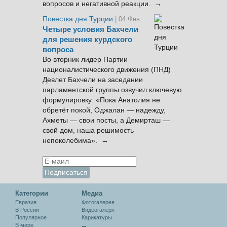
вопросов и негативной реакции. →
Повестка дня Турции
| 04 Фев.
Четыре условия Бахчели
для решения курдского
вопроса
Во вторник лидер Партии
националистического движения (ПНД)
Девлет Бахчели на заседании
парламентской группы озвучил ключевую
формулировку: «Пока Анатолия не
обретёт покой, Оджалан — надежду,
Ахметы — свои посты, а Демирташ —
свой дом, наша решимость
непоколебима». →
Категории
Медиа
Евразия
Фотогалерея
В России
Видеогалеря
Популярное
Карикатуры
В мире