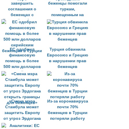
завершить
беженцы помогали
соглашения о
туркам,
беженцах с
помещенным на
Турцией на 6 млрд
карантин в
евро
Эрзинджане
ЕС одобрил
Турция обвинила
финансовую
Евросоюз и Грецию
помощь в более
в нарушении прав
500 млн долларов
беженцев
сирийским
беженцам в Турции
«Смена мэра
Из-за коронавируса
Стамбула может
почти 70%
защитить Европу
беженцев в Турции
от угроз Эрдогана
потеряли работу
открыть границы