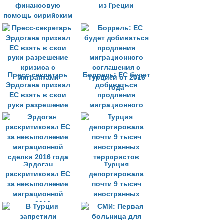
финансовую
из Греции
помощь сирийским
мигрантам в
Турции
Пресс-секретарь
Боррель: ЕС будет
Эрдогана призвал
добиваться
ЕС взять в свои
продления
руки разрешение
миграционного
кризиса с
соглашения с
мигрантами
Турцией от 2016
года
Эрдоган
Турция
раскритиковал ЕС
депортировала
за невыполнение
почти 9 тысяч
миграционной
иностранных
сделки 2016 года
террористов