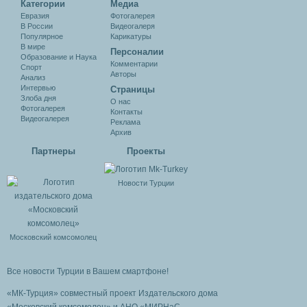
Категории
Медиа
Евразия
Фотогалерея
В России
Видеогалеря
Популярное
Карикатуры
В мире
Персоналии
Образование и Наука
Комментарии
Спорт
Авторы
Анализ
Интервью
Cтраницы
Злоба дня
О нас
Фотогалерея
Контакты
Видеогалерея
Реклама
Архив
Партнеры
Проекты
Новости Турции
Московский комсомолец
Все новости Турции в Вашем смартфоне!
«МК-Турция» совместный проект Издательского дома