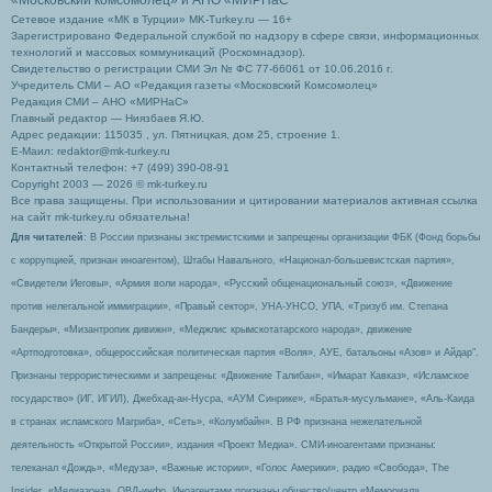
«Московский комсомолец»
и АНО «МИРНаС
Сетевое издание «МК в Турции» MK-Turkey.ru — 16+
Зарегистрировано Федеральной службой по надзору в сфере связи, информационных
технологий и массовых коммуникаций (Роскомнадзор).
Свидетельство о регистрации СМИ Эл № ФС 77-66061 от 10.06.2016 г.
Учредитель СМИ – АО «Редакция газеты «Московский Комсомолец»
Редакция СМИ – АНО «МИРНаС»
Главный редактор — Ниязбаев Я.Ю.
Адрес редакции: 115035 , ул. Пятницкая, дом 25, строение 1.
Е-Маил: redaktor@mk-turkey.ru
Контактный телефон: +7 (499) 390-08-91
Copyright 2003 — 2026 © mk-turkey.ru
Все права защищены. При использовании и цитировании материалов активная ссылка
на сайт mk-turkey.ru обязательна!
Для читателей
: В России признаны экстремистскими и запрещены организации ФБК (Фонд борьбы
с коррупцией, признан иноагентом), Штабы Навального, «Национал-большевистская партия»,
«Свидетели Иеговы», «Армия воли народа», «Русский общенациональный союз», «Движение
против нелегальной иммиграции», «Правый сектор», УНА-УНСО, УПА, «Тризуб им. Степана
Бандеры», «Мизантропик дивижн», «Меджлис крымскотатарского народа», движение
«Артподготовка», общероссийская политическая партия «Воля», АУЕ, батальоны «Азов» и Айдар″.
Признаны террористическими и запрещены: «Движение Талибан», «Имарат Кавказ», «Исламское
государство» (ИГ, ИГИЛ), Джебхад-ан-Нусра, «АУМ Синрике», «Братья-мусульмане», «Аль-Каида
в странах исламского Магриба», «Сеть», «Колумбайн». В РФ признана нежелательной
деятельность «Открытой России», издания «Проект Медиа». СМИ-иноагентами признаны:
телеканал «Дождь», «Медуза», «Важные истории», «Голос Америки», радио «Свобода», The
Insider, «Медиазона», ОВД-инфо. Иноагентами признаны общество/центр «Мемориал»,