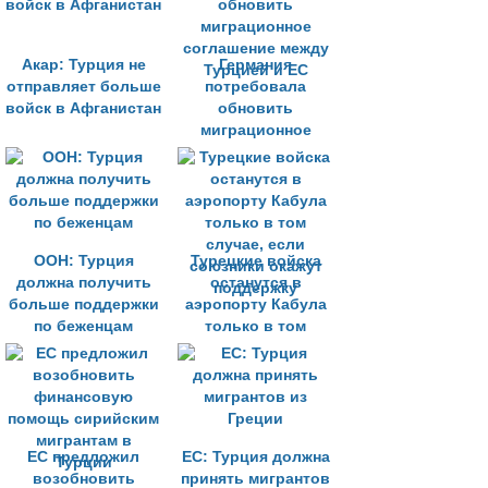
Акар: Турция не
Германия
отправляет больше
потребовала
войск в Афганистан
обновить
миграционное
соглашение между
Турцией и ЕС
ООН: Турция
Турецкие войска
должна получить
останутся в
больше поддержки
аэропорту Кабула
по беженцам
только в том
случае, если
союзники окажут
поддержку
ЕС предложил
ЕС: Турция должна
возобновить
принять мигрантов