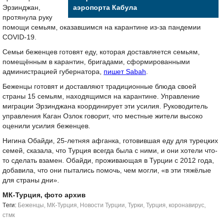
Эрзинджан,
аэропорта Кабула
протянула руку
помощи семьям, оказавшимся на карантине из-за пандемии
COVID-19.
Семьи беженцев готовят еду, которая доставляется семьям,
помещённым в карантин, бригадами, сформированными
администрацией губернатора,
пишет Sabah
.
Беженцы готовят и доставляют традиционные блюда своей
страны 15 семьям, находящимся на карантине. Управление
миграции Эрзинджана координирует эти усилия. Руководитель
управления Каган Озлок говорит, что местные жители высоко
оценили усилия беженцев.
Нигина Обайди, 25-летняя афганка, готовившая еду для турецких
семей, сказала, что Турция всегда была с ними, и они хотели что-
то сделать взамен. Обайди, проживающая в Турции с 2012 года,
добавила, что они пытались помочь, чем могли, «в эти тяжёлые
для страны дни».
МК-Турция, фото архив
Tеги:
Беженцы
,
МК-Турция
,
Новости Турции
,
Турки
,
Турция
,
коронавирус
,
стмк