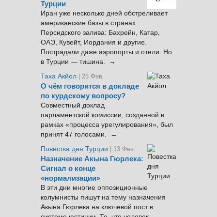
Турции
Иран уже несколько дней обстреливает
американские базы в странах
Персидского залива: Бахрейн, Катар,
ОАЭ, Кувейт, Иордания и другие.
Пострадали даже аэропорты и отели. Но
в Турции — тишина. →
Таха Акйол
| 23 Фев.
О чём говорится в докладе
по курдскому вопросу?
Совместный доклад
парламентской комиссии, созданной в
рамках «процесса урегулирования», был
принят 47 голосами. →
Повестка дня Турции
| 13 Фев.
Назначение Акына Гюрлека:
Сигнал о конце
«нормализации»
В эти дни многие оппозиционные
колумнисты пишут на тему назначения
Акына Гюрлека на ключевой пост в
системе юстиции. То, что человек,