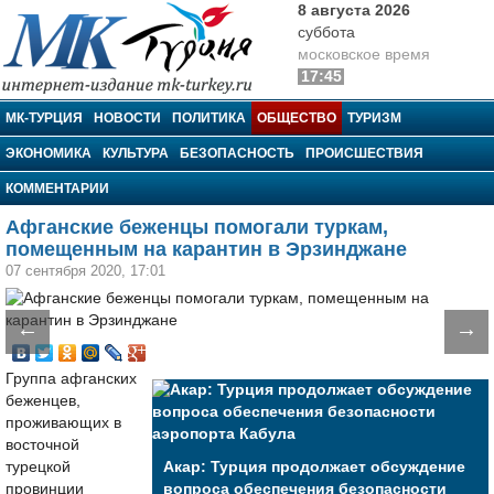
8 августа 2026
суббота
московское время
17:45
МК-Турция
МК-ТУРЦИЯ
НОВОСТИ
ПОЛИТИКА
ОБЩЕСТВО
ТУРИЗМ
ЭКОНОМИКА
КУЛЬТУРА
БЕЗОПАСНОСТЬ
ПРОИСШЕСТВИЯ
КОММЕНТАРИИ
Афганские беженцы помогали туркам,
помещенным на карантин в Эрзинджане
07 сентября 2020, 17:01
←
→
Группа афганских
беженцев,
проживающих в
восточной
турецкой
Акар: Турция продолжает обсуждение
провинции
вопроса обеспечения безопасности