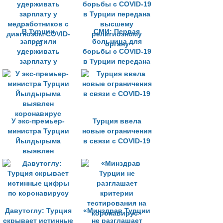
В Турции
СМИ: Первая
запретили
больница для
удерживать
борьбы с COVID-19
зарплату у
в Турции передана
медработников с
высшему
диагнозом COVID-
религиозному
19
органу
У экс-премьер-
Турция ввела
министра Турции
новые ограничения
Йылдырыма
в связи с COVID-19
выявлен
коронавирус
Давутоглу: Турция
«Минздрав Турции
скрывает истинные
не разглашает