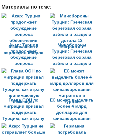
Материалы по теме:
Акар: Турция
Минобороны
продолжает
Турции: Греческая
обсуждение
береговая охрана
вопроса
избила и раздела
обеспечения
догола 12
безопасности
мигрантов
аэропорта Кабула
Глава ООН по
ЕС может выделить
миграции призвал
более 4 млрд
поддержать
долларов для
Турцию, как страну
финансирования
принимающую
мигрантов в
беженцев
Турции