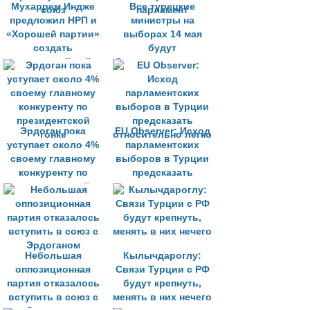
Мухаррем Индже
Все турецкие
предложил НРП и
министры на
«Хорошей партии»
выборах 14 мая
создать
будут
трехпартийный
баллотироваться в
союз
парламент
Эрдоган пока
EU Observer: Исход
уступает около 4%
парламентских
своему главному
выборов в Турции
конкуренту по
предсказать
президентской
относительно легко
гонке
Небольшая
Кылычдароглу:
оппозиционная
Связи Турции с РФ
партия отказалось
будут крепнуть,
вступить в союз с
менять в них нечего