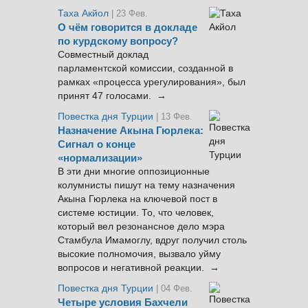
Таха Акйол
| 23 Фев.
О чём говорится в докладе
по курдскому вопросу?
Совместный доклад
парламентской комиссии, созданной в
рамках «процесса урегулирования», был
принят 47 голосами. →
Повестка дня Турции
| 13 Фев.
Назначение Акына Гюрлека:
Сигнал о конце
«нормализации»
В эти дни многие оппозиционные
колумнисты пишут на тему назначения
Акына Гюрлека на ключевой пост в
системе юстиции. То, что человек,
который вел резонансное дело мэра
Стамбула Имамоглу, вдруг получил столь
высокие полномочия, вызвало уйму
вопросов и негативной реакции. →
Повестка дня Турции
| 04 Фев.
Четыре условия Бахчели