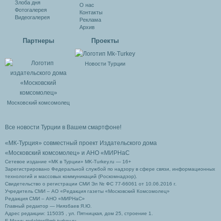
Злоба дня
О нас
Фотогалерея
Контакты
Видеогалерея
Реклама
Архив
Партнеры
Проекты
Новости Турции
Московский комсомолец
Все новости Турции в Вашем смартфоне!
«МК-Турция» совместный проект Издательского дома
«Московский комсомолец»
и АНО «МИРНаС
Сетевое издание «МК в Турции» MK-Turkey.ru — 16+
Зарегистрировано Федеральной службой по надзору в сфере связи, информационных
технологий и массовых коммуникаций (Роскомнадзор).
Свидетельство о регистрации СМИ Эл № ФС 77-66061 от 10.06.2016 г.
Учредитель СМИ – АО «Редакция газеты «Московский Комсомолец»
Редакция СМИ – АНО «МИРНаС»
Главный редактор — Ниязбаев Я.Ю.
Адрес редакции: 115035 , ул. Пятницкая, дом 25, строение 1.
Е-Маил: redaktor@mk-turkey.ru