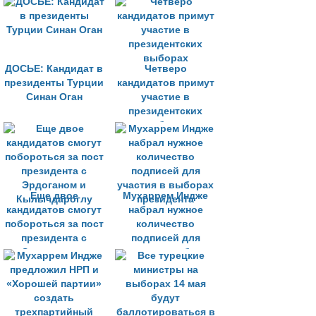
ДОСЬЕ: Кандидат в
Четверо
президенты Турции
кандидатов примут
Синан Оган
участие в
президентских
выборах
Еще двое
Мухаррем Индже
кандидатов смогут
набрал нужное
побороться за пост
количество
президента с
подписей для
Эрдоганом и
участия в выборах
Кылычдароглу
президента