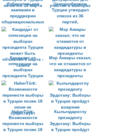
Избирательная
Центризбирком
кампания в
Турции утвердил
преддверии
список из 36
общенациональных
партий,
выборов в Турции
допущенных для
начнется 18 марта
участия в выборах
Кандидат от
Мэр Анкары сказал,
оппозиции на
что не откажется от
выборах
кандидатуры в
президента Турции
президенты
может быть
объявлен 6 марта -
газета
HaberTürk:
Кылычдароглу
Возможности
президенту
перенести выборы
Эрдогану: Выборы
в Турции позже 18
в Турции пройдут