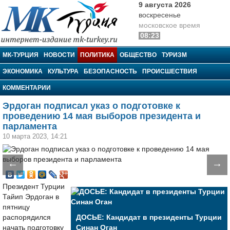
9 августа 2026
воскресенье
московское время
08:23
МК-Турция
МК-ТУРЦИЯ
НОВОСТИ
ПОЛИТИКА
ОБЩЕСТВО
ТУРИЗМ
ЭКОНОМИКА
КУЛЬТУРА
БЕЗОПАСНОСТЬ
ПРОИСШЕСТВИЯ
КОММЕНТАРИИ
Эрдоган подписал указ о подготовке к
проведению 14 мая выборов президента и
парламента
10 марта 2023, 14:21
←
→
Президент Турции
Тайип Эрдоган в
пятницу
распорядился
ДОСЬЕ: Кандидат в президенты Турции
начать подготовку
Синан Оган