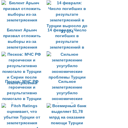
июня не
вовремя
существует
Бюлент Арынч
14 февраля: Число
призвал отложить
погибших в
выборы из-за
результате
землетрясения
землетрясений в
Турции выросло до
31 974
Песков: МЧС РФ
Сильное
героически и
землетрясение
результативно
усугубило
помогало в Турции
экономические
и Сирии после
проблемы Турции
землетрясений