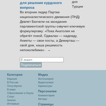
для решения курдского
вопроса
Во вторник лидер Партии
националистического движения (ПНД)
Девлет Бахчели на заседании
парламентской группы озвучил ключевую
формулировку: «Пока Анатолия не
обретёт покой, Оджалан — надежду,
Ахметы — свои посты, а Демирташ —
свой дом, наша решимость
непоколебима». →
Категории
Медиа
Евразия
Фотогалерея
В России
Видеогалеря
Популярное
Карикатуры
В мире
Персоналии
Образование и Наука
Комментарии
Спорт
Авторы
Анализ
Интервью
Cтраницы