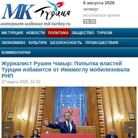
6 августа 2026
четверг
московское время
09:55
МК-Турция
МК-ТУРЦИЯ
НОВОСТИ
ПОЛИТИКА
ОБЩЕСТВО
ТУРИЗМ
ЭКОНОМИКА
КУЛЬТУРА
БЕЗОПАСНОСТЬ
ПРОИСШЕСТВИЯ
КОММЕНТАРИИ
Журналист Рушен Чакыр: Попытка властей
Турции избавится от Имамоглу мобилизовала
РНП
27 марта 2025, 15:32
←
→