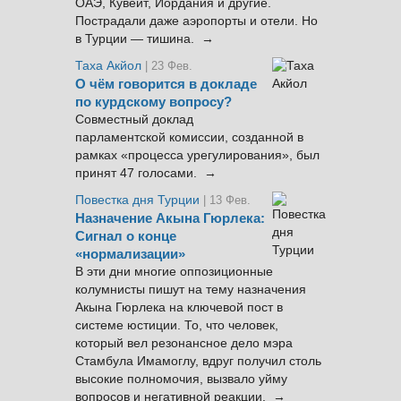
ОАЭ, Кувейт, Иордания и другие.
Пострадали даже аэропорты и отели. Но
в Турции — тишина. →
Таха Акйол
| 23 Фев.
О чём говорится в докладе
по курдскому вопросу?
Совместный доклад
парламентской комиссии, созданной в
рамках «процесса урегулирования», был
принят 47 голосами. →
Повестка дня Турции
| 13 Фев.
Назначение Акына Гюрлека:
Сигнал о конце
«нормализации»
В эти дни многие оппозиционные
колумнисты пишут на тему назначения
Акына Гюрлека на ключевой пост в
системе юстиции. То, что человек,
который вел резонансное дело мэра
Стамбула Имамоглу, вдруг получил столь
высокие полномочия, вызвало уйму
вопросов и негативной реакции. →