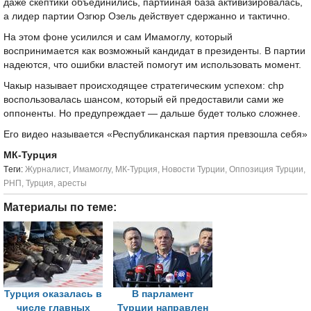
даже скептики объединились, партийная база активизировалась,
а лидер партии Озгюр Озель действует сдержанно и тактично.
На этом фоне усилился и сам Имамоглу, который
воспринимается как возможный кандидат в президенты. В партии
надеются, что ошибки властей помогут им использовать момент.
Чакыр называет происходящее стратегическим успехом: chp
воспользовалась шансом, который ей предоставили сами же
оппоненты. Но предупреждает — дальше будет только сложнее.
Его видео называется «Республиканская партия превзошла себя»
МК-Турция
Tеги:
Журналист
,
Имамоглу
,
МК-Турция
,
Новости Турции
,
Оппозиция Турции
,
РНП
,
Турция
,
аресты
Материалы по теме:
Турция оказалась в
В парламент
числе главных
Турции направлен