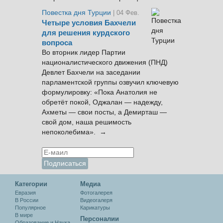
Повестка дня Турции
| 04 Фев.
Четыре условия Бахчели
для решения курдского
вопроса
Во вторник лидер Партии
националистического движения (ПНД)
Девлет Бахчели на заседании
парламентской группы озвучил ключевую
формулировку: «Пока Анатолия не
обретёт покой, Оджалан — надежду,
Ахметы — свои посты, а Демирташ —
свой дом, наша решимость
непоколебима». →
Категории
Медиа
Евразия
Фотогалерея
В России
Видеогалеря
Популярное
Карикатуры
В мире
Персоналии
Образование и Наука