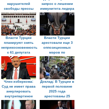
нарушителей
запрос о лишении
свободы прессы
иммунитета лидера
среди стран-
оппозиции
кандидатов в ЕС
Власти Турции
Власти Турции
планируют снять
арестовали еще 3
неприкосновенность
оппозиционных
с 61 депутата
мэров по
парламента на
обвинениям в
фоне борьбы с
коррупции
оппозицией
Член избиркома:
Доклад: В Турции в
Суд не имеет права
первой половине
аннулировать
2025 года
внутрипартиное
арестованы 25
голосование РНП
журналистов