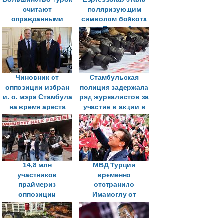
считают
поляризующим
оправданными
символом бойкота
акции в поддержку
в Турции?
Имамоглу
Чиновник от
Стамбульская
оппозиции избран
полиция задержала
и. о. мэра Стамбула
ряд журналистов за
на время ареста
участие в акции в
Имамоглу
поддержку
Имамоглу
14,8 млн
МВД Турции
участников
временно
праймериз
отстранило
оппозиции
Имамоглу от
выдвинули
должности мэра
Имамоглу
Стамбула