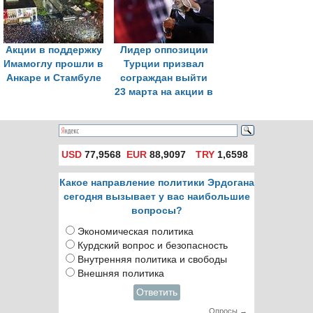
кандидатом в
президенты Турции
Акции в поддержку
Лидер оппозиции
Имамоглу прошли в
Турции призвал
Анкаре и Стамбуле
сограждан выйти
23 марта на акции в
поддержку
Имамоглу
USD
77,9568
EUR
88,9097
TRY
1,6598
Какое направление политики Эрдогана
сегодня вызывает у вас наибольшие
вопросы?
Экономическая политика
Курдский вопрос и безопасность
Внутренняя политика и свободы
Внешняя политика
Ответить
Опросы →