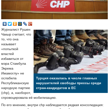
Журналист Рушен
Чакыр считает, что
то, что она
называет
«попыткой
властей
избавиться от
мэра Стамбула
Экрема
Имамоглу» не
ослабила
Турция оказалась в числе главных
Республиканскую
нарушителей свободы прессы среди
народную партию
стран-кандидатов в ЕС
(chp), а, наоборот,
спровоцировала её мобилизацию.
По его мнению, внутри chp наблюдается редкая консолидация: