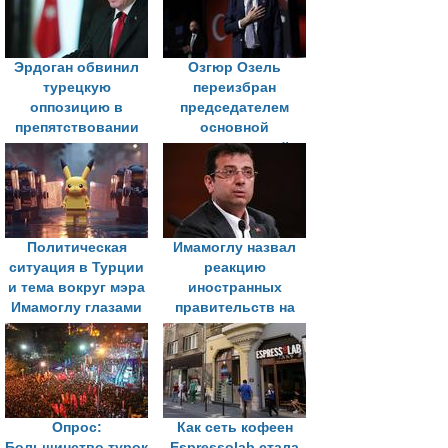
Эрдоган обвинил
Озгюр Озель
турецкую
переизбран
оппозицию в
председателем
препятствовании
основной
следствию по делу
оппозиционной
против Имамоглу
партии Турции
Политическая
Имамоглу назвал
ситуация в Турции
реакцию
и тема вокруг мэра
иностранных
Имамоглу глазами
правительств на
оппозиции
его арест
"оглушительным
молчанием"
Опрос:
Как сеть кофеен
Большинство турок
Espressolab стала