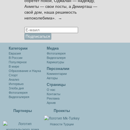
обретёт покой, Оджалан — надежду,
Ахметы — свои посты, а Демирташ —
свой дом, наша решимость
непоколебима». →
Категории
Медиа
Евразия
Фотогалерея
В России
Видеогалеря
Популярное
Карикатуры
В мире
Персоналии
Образование и Наука
Комментарии
Спорт
Авторы
Анализ
Интервью
Cтраницы
Злоба дня
О нас
Фотогалерея
Контакты
Видеогалерея
Реклама
Архив
Партнеры
Проекты
Новости Турции