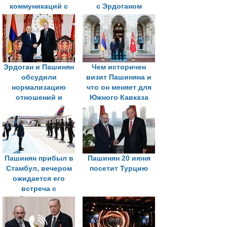
коммуникаций с
с Эрдоганом
Анкарой после
договоренностей с
Баку
Эрдоган и Пашинян
Чем историчен
обсудили
визит Пашиняна и
нормализацию
что он меняет для
отношений и
Южного Кавказа
урегулирование
между Баку и
Ереваном
Пашинян прибыл в
Пашинян 20 июня
Стамбул, вечером
посетит Турцию
ожидается его
встреча с
Эрдоганом