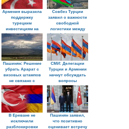
Армения выразила
Совбез Турции
поддержку
заявил о важности
турецким
свободной
инвестициям на
логистики между
фоне потепления
Азербайджаном и
отношений
Нахичеванью
Пашинян: Решение
СМИ: Делегации
убрать Арарат с
Турции и Армении
визовых штампов
начнут обсуждать
не связано с
вопросы
требованиями
нормализации и
Турции
границ
В Ереване не
Пашинян заявил,
исключили
что позитивно
разблокировки
оценивает встречу