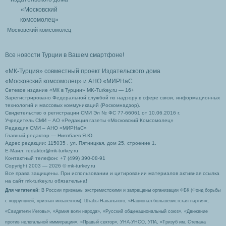
Московский комсомолец
Все новости Турции в Вашем смартфоне!
«МК-Турция» совместный проект Издательского дома
«Московский комсомолец»
и АНО «МИРНаС
Сетевое издание «МК в Турции» MK-Turkey.ru — 16+
Зарегистрировано Федеральной службой по надзору в сфере связи, информационных
технологий и массовых коммуникаций (Роскомнадзор).
Свидетельство о регистрации СМИ Эл № ФС 77-66061 от 10.06.2016 г.
Учредитель СМИ – АО «Редакция газеты «Московский Комсомолец»
Редакция СМИ – АНО «МИРНаС»
Главный редактор — Ниязбаев Я.Ю.
Адрес редакции: 115035 , ул. Пятницкая, дом 25, строение 1.
Е-Маил: redaktor@mk-turkey.ru
Контактный телефон: +7 (499) 390-08-91
Copyright 2003 — 2026 © mk-turkey.ru
Все права защищены. При использовании и цитировании материалов активная ссылка
на сайт mk-turkey.ru обязательна!
Для читателей
: В России признаны экстремистскими и запрещены организации ФБК (Фонд борьбы
с коррупцией, признан иноагентом), Штабы Навального, «Национал-большевистская партия»,
«Свидетели Иеговы», «Армия воли народа», «Русский общенациональный союз», «Движение
против нелегальной иммиграции», «Правый сектор», УНА-УНСО, УПА, «Тризуб им. Степана