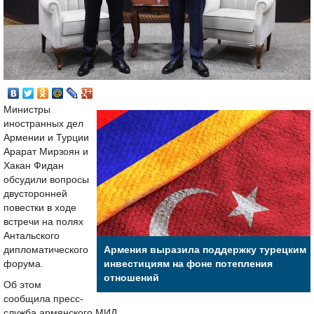
Министры
иностранных дел
Армении и Турции
Арарат Мирзоян и
Хакан Фидан
обсудили вопросы
двусторонней
повестки в ходе
встречи на полях
Антальского
дипломатического
Армения выразила поддержку турецким
форума.
инвестициям на фоне потепления
отношений
Об этом
сообщила пресс-
служба армянского МИД.