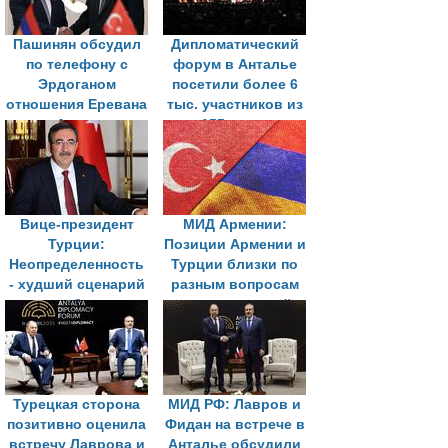
Пашинян обсудил
Дипломатический
по телефону с
форум в Анталье
Эрдоганом
посетили более 6
отношения Еревана
тыс. участников из
и Анкары
155 стран
Вице-президент
МИД Армении:
Турции:
Позиции Армении и
Неопределенность
Турции близки по
- худший сценарий
разным вопросам
для глобальных
международной
рынков
повестки
Турецкая сторона
МИД РФ: Лавров и
позитивно оценила
Фидан на встрече в
встречу Лаврова и
Анталье обсудили