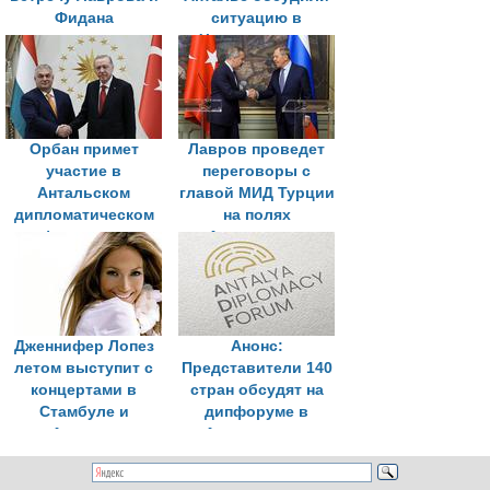
Фидана
ситуацию в
Черноморском
регионе
Орбан примет
Лавров проведет
участие в
переговоры с
Антальском
главой МИД Турции
дипломатическом
на полях
форуме по
Антальского
приглашению
форума
Эрдогана
Дженнифер Лопез
Анонс:
летом выступит с
Представители 140
концертами в
стран обсудят на
Стамбуле и
дипфоруме в
Анталье
Анталье пути
налаживания
диалога