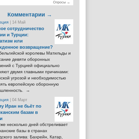
Опросы →
Комментарии →
рция
| 14 Май
ое сотрудничество
ии и Турции:
атизм или
жденное возвращение?
 бельгийской королевы Матильды и
сание девяти оборонных
шений с Турцией официально
няют двумя главными причинами:
йской угрозой и необходимостью
лять европейскую оборонную
шленность. →
рция
| 04 Март
у Иран не бьёт по
канским базам в
и
же несколько дней обстреливает
анские базы в странах
ского залива: Бахрейн, Катар,