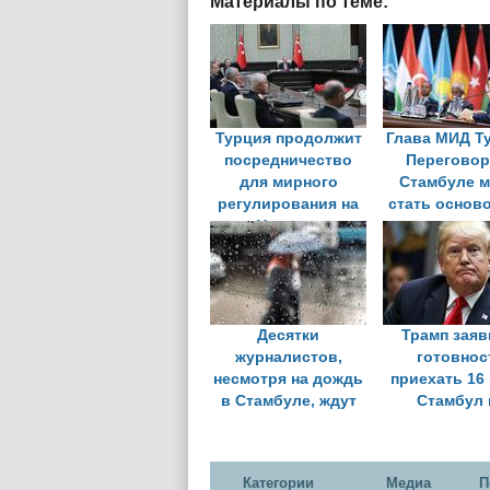
Материалы по теме:
Турция продолжит
Глава МИД Т
посредничество
Переговор
для мирного
Стамбуле м
регулирования на
стать основ
Украине
урегулирова
Украин
Десятки
Трамп заяв
журналистов,
готовнос
несмотря на дождь
приехать 16
в Стамбуле, ждут
Стамбул 
приезда на
переговор
переговоры
Украин
делегаций РФ и
Категории
Медиа
П
Украины