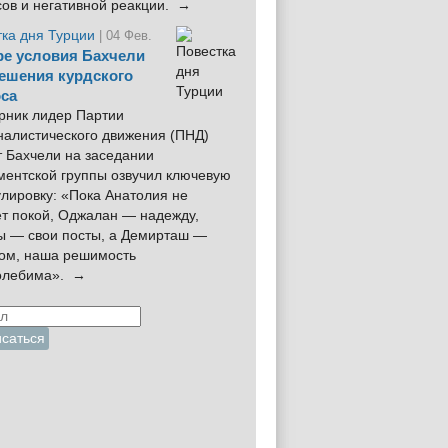
сов и негативной реакции. →
тка дня Турции
| 04 Фев.
е условия Бахчели
ешения курдского
са
рник лидер Партии
налистического движения (ПНД)
 Бахчели на заседании
ментской группы озвучил ключевую
лировку: «Пока Анатолия не
ёт покой, Оджалан — надежду,
ы — свои посты, а Демирташ —
дом, наша решимость
олебима». →