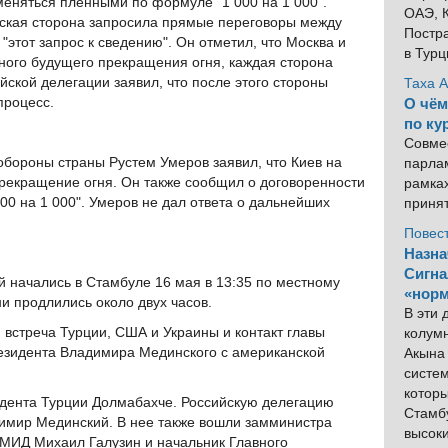
меняться пленными по формуле "1 000 на 1 000".
ОАЭ, К
нская сторона запросила прямые переговоры между
Постра
"этот запрос к сведению". Он отметил, что Москва и
в Тур
ного будущего прекращения огня, каждая сторона
ийской делегации заявил, что после этого стороны
Таха 
процесс.
О чём
по ку
Совме
обороны страны Рустем Умеров заявил, что Киев на
парлам
рекращение огня. Он также сообщил о договоренности
рамка
0 на 1 000". Умеров не дал ответа о дальнейших
приня
Повес
Назна
Сигна
 начались в Стамбуле 16 мая в 13:35 по местному
«норм
и продлились около двух часов.
В эти
встреча Турции, США и Украины и контакт главы
колум
езидента Владимира Мединского с американской
Акына 
систем
котор
дента Турции Долмабахче. Российскую делегацию
Стамбу
имир Мединский. В нее также вошли замминистра
высок
МИД Михаил Галузин и начальник Главного