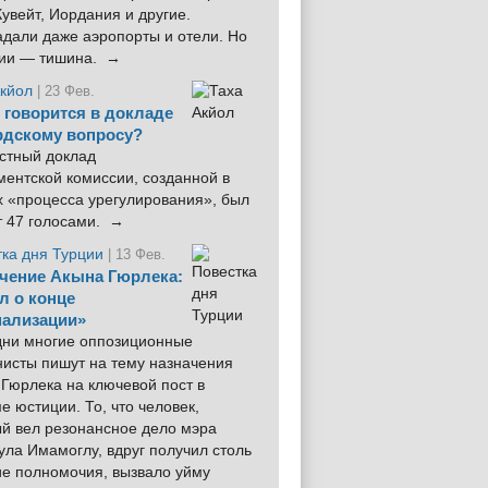
увейт, Иордания и другие.
дали даже аэропорты и отели. Но
ции — тишина. →
Акйол
| 23 Фев.
 говорится в докладе
рдскому вопросу?
стный доклад
ентской комиссии, созданной в
х «процесса урегулирования», был
т 47 голосами. →
тка дня Турции
| 13 Фев.
чение Акына Гюрлека:
л о конце
ализации»
 дни многие оппозиционные
нисты пишут на тему назначения
Гюрлека на ключевой пост в
е юстиции. То, что человек,
ый вел резонансное дело мэра
ла Имамоглу, вдруг получил столь
ие полномочия, вызвало уйму