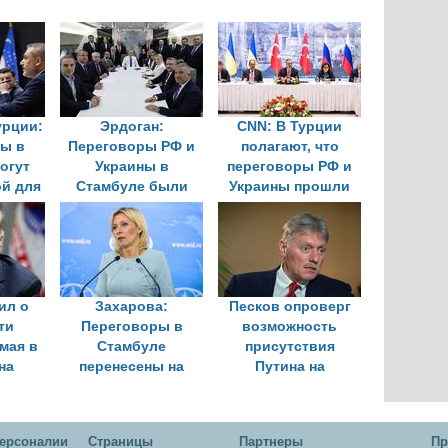
урции:
Эрдоган:
CNN: В Турции
ы в
Переговоры РФ и
полагают, что
огут
Украины в
переговоры РФ и
ой для
Стамбуле были
Украины прошли
ния на
запланированы как
лучше, чем
е
шаг к миру
ожидалось
ил о
Захарова:
Песков опроверг
ти
Переговоры в
возможность
 мая в
Стамбуле
присутствия
на
перенесены на
Путина на
ы по
вторую половину
переговорах в
е
дня по инициативе
Турции
Турции
ерсоналии
Cтраницы
Партнеры
Пр