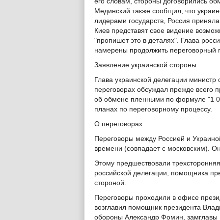
его словам, стороны договорились об
Мединский также сообщил, что украи
лидерами государств, Россия приняла 
Киев представят свое видение возмож
"пропишет это в деталях". Глава росс
намерены продолжить переговорный 
Заявление украинской стороны
Глава украинской делегации министр 
переговорах обсуждал прежде всего п
об обмене пленными по формуле "1 00
планах по переговорному процессу.
О переговорах
Переговоры между Россией и Украиной
времени (совпадает с московским). Он
Этому предшествовали трехсторонняя 
российской делегации, помощника пр
стороной.
Переговоры проходили в офисе прези
возглавил помощник президента Влад
обороны Александр Фомин, замглавы 