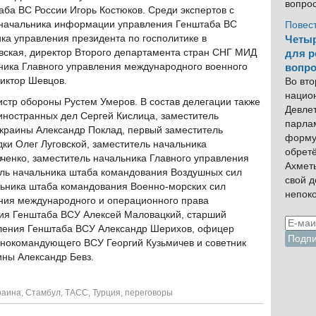
вопро
ба ВС России Игорь Костюков. Среди экспертов с
мначальника информации управления Генштаба ВС
Повес
ка управления президента по госполитике в
Четыр
ская, директор Второго департамента стран СНГ МИД
для р
ника Главного управления международного военного
вопро
иктор Шевцов.
Во вто
нацио
стр обороны Рустем Умеров. В состав делегации также
Девлет
иностранных дел Сергей Кислица, заместитель
парла
краины Александр Поклад, первый заместитель
форму
ки Олег Луговской, заместитель начальника
обрет
ченко, заместитель начальника Главного управления
Ахмет
ель начальника штаба командования Воздушных сил
свой 
льника штаба командования Военно-морских сил
непок
ения международного и операционного права
ия Генштаба ВСУ Алексей Маловацкий, старший
вления Генштаба ВСУ Александр Шерихов, офицер
внокомандующего ВСУ Георгий Кузьмичев и советник
ины Александр Бевз.
раина
,
Стамбул
,
ТАСС
,
Турция
,
переговоры