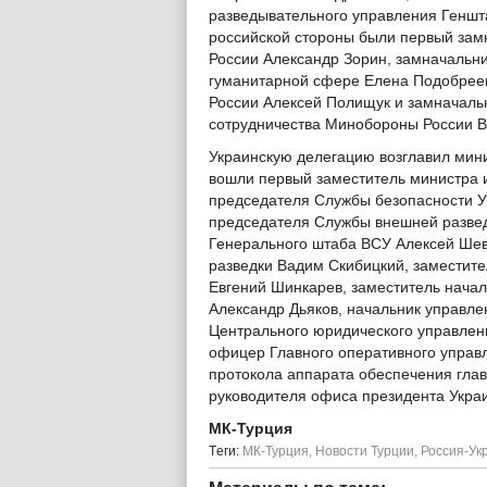
разведывательного управления Геншта
российской стороны были первый за
России Александр Зорин, замначальни
гуманитарной сфере Елена Подобреев
России Алексей Полищук и замначаль
сотрудничества Минобороны России В
Украинскую делегацию возглавил мини
вошли первый заместитель министра 
председателя Службы безопасности У
председателя Службы внешней развед
Генерального штаба ВСУ Алексей Шев
разведки Вадим Скибицкий, заместит
Евгений Шинкарев, заместитель нача
Александр Дьяков, начальник управл
Центрального юридического управлен
офицер Главного оперативного упра
протокола аппарата обеспечения гла
руководителя офиса президента Укра
МК-Турция
Tеги:
МК-Турция
,
Новости Турции
,
Россия-Ук