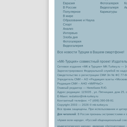
Евразия
Фотогалерея
К
В России
Видеогалеря
А
Популярное
Карикатуры
В мире
Образование и Наука
Спорт
Анализ
Интервью
Злоба дня
Фотогалерея
Видеогалерея
Все новости Турции в Вашем смартфоне!
«МК-Турция» совместный проект Издател
Сетевое издание «МК в Турции» MK-Turkey.ru — 1
Зарегистрировано Федеральной службой по надзо
Свидетельство о регистрации СМИ Эл № ФС 77-66
Учредитель СМИ – АО «Редакция газеты «Москов
Редакция СМИ – АНО «МИРНаС»
Главный редактор — Ниязбаев Я.Ю.
Адрес редакции: 115035 , ул. Пятницкая, дом 25, 
Е-Маил: redaktor@mk-turkey.ru
Контактный телефон: +7 (499) 390-08-91
Copyright 2003 — 2026 © mk-turkey.ru
Все права защищены. При использовании и цитиро
Для читателей
: В России признаны экстремистскими и 
«Армия воли народа», «Русский общенациональный сою
крымскотатарского народа», движение «Артподготовка»,