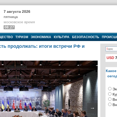
7 августа 2026
пятница
московское время
08:27
ЩЕСТВО
ТУРИЗМ
ЭКОНОМИКА
КУЛЬТУРА
БЕЗОПАСНОСТЬ
ПРОИСШ
ть продолжать: итоги встречи РФ и
USD
7
Какое
сего
Эк
Ку
Вн
Вн
→