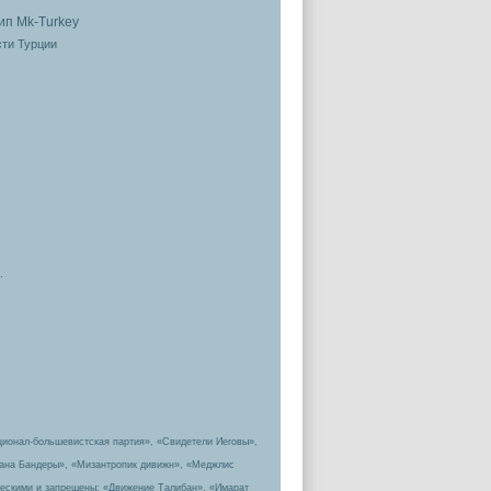
ти Турции
.
ционал-большевистская партия», «Свидетели Иеговы»,
пана Бандеры», «Мизантропик дивижн», «Меджлис
ическими и запрещены: «Движение Талибан», «Имарат