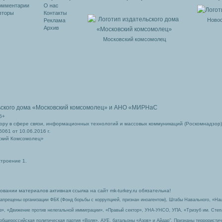
омментарии
О нас
вторы
Контакты
Новос
Реклама
Архив
Московский комсомолец
ьского дома
«Московский комсомолец»
и АНО «МИРНаС
6+
ру в сфере связи, информационных технологий и массовых коммуникаций (Роскомнадзор)
061 от 10.06.2016 г.
ский Комсомолец»
строение 1.
вании материалов активная ссылка на сайт mk-turkey.ru обязательна!
запрещены организации ФБК (Фонд борьбы с коррупцией, признан иноагентом), Штабы Навального, «На
з», «Движение против нелегальной иммиграции», «Правый сектор», УНА-УНСО, УПА, «Тризуб им. Сте
 общероссийская политическая партия «Воля», АУЕ, батальоны «Азов» и Айдар″. Признаны террорист