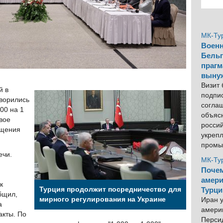
МК-Ту
Военн
Бельг
прагм
выну
Визит
й в
подпи
ворились
согла
00 на 1
объяс
вое
росси
ащения
укреп
промы
ечи.
МК-Ту
Почем
амери
к
Турция продолжит посредничество для
Турци
бщил,
мирного регулирования на Украине
Иран у
а
америк
акты. По
Персид