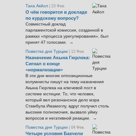
Таха Акйол
| 23 Фев.
О чём говорится в докладе
по курдскому вопросу?
Совместный доклад
парламентской комиссии, созданной в
рамках «процесса урегулирования», был
принят 47 голосами. →
Повестка дня Турции
| 13 Фев.
Назначение Акына Гюрлека:
Сигнал о конце
«нормализации»
В эти дни многие оппозиционные
колумнисты пишут на тему назначения
Акына Гюрлека на ключевой пост в
системе юстиции. То, что человек,
который вел резонансное дело мэра
Стамбула Имамоглу, вдруг получил столь
высокие полномочия, вызвало уйму
вопросов и негативной реакции. →
Повестка дня Турции
| 04 Фев.
Четыре условия Бахчели