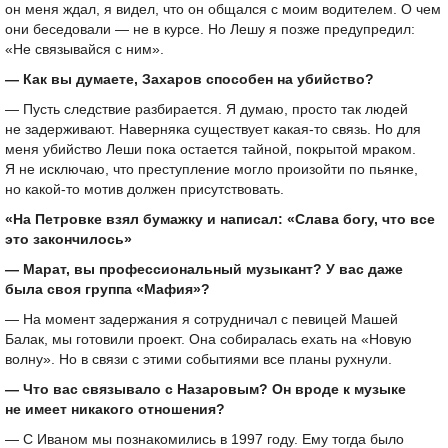
он меня ждал, я видел, что он общался с моим водителем. О чем
они беседовали — не в курсе. Но Лешу я позже предупредил:
«Не связывайся с ним».
— Как вы думаете, Захаров способен на убийство?
— Пусть следствие разбирается. Я думаю, просто так людей
не задерживают. Наверняка существует какая-то связь. Но для
меня убийство Леши пока остается тайной, покрытой мраком.
Я не исключаю, что преступление могло произойти по пьянке,
но какой-то мотив должен присутствовать.
«На Петровке взял бумажку и написал: «Слава богу, что все
это закончилось»
— Марат, вы профессиональный музыкант? У вас даже
была своя группа «Мафия»?
— На момент задержания я сотрудничал с певицей Машей
Балак, мы готовили проект. Она собиралась ехать на «Новую
волну». Но в связи с этими событиями все планы рухнули.
— Что вас связывало с Назаровым? Он вроде к музыке
не имеет никакого отношения?
— С Иваном мы познакомились в 1997 году. Ему тогда было