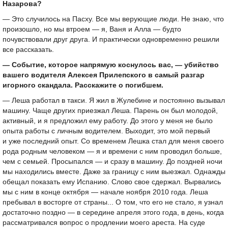
Назарова?
— Это случилось на Пасху. Все мы верующие люди. Не знаю, что
произошло, но мы втроем — я, Ваня и Алла — будто
почувствовали друг друга. И практически одновременно решили
все рассказать.
— Событие, которое напрямую коснулось вас, — убийство
вашего водителя Алексея Прилепского в самый разгар
игорного скандала. Расскажите о погибшем.
— Леша работал в такси. Я жил в Жулебине и постоянно вызывал
машину. Чаще других приезжал Леша. Парень он был молодой,
активный, и я предложил ему работу. До этого у меня не было
опыта работы с личным водителем. Выходит, это мой первый
и уже последний опыт. Со временем Лешка стал для меня своего
рода родным человеком — я и времени с ним проводил больше,
чем с семьей. Просыпался — и сразу в машину. До поздней ночи
мы находились вместе. Даже за границу с ним выезжал. Однажды
обещал показать ему Испанию. Слово свое сдержал. Вырвались
мы с ним в конце октября — начале ноября 2010 года. Леша
пребывал в восторге от страны... О том, что его не стало, я узнал
достаточно поздно — в середине апреля этого года, в день, когда
рассматривался вопрос о продлении моего ареста. На суде