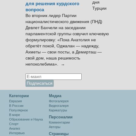
для решения курдского
вопроса
Во вторник лидер Партии
националистического движения (ПНД)
Девлет Бахчели на заседании
парламентской группы озвучил ключевую
формулировку: «Пока Анатолия не
обретёт покой, Оджалан — надежду,
Ахметы — свои посты, а Демирташ —
свой дом, наша решимость
непоколебима». →
Категории
Медиа
Евразия
Фотогалерея
В России
Видеогалеря
Популярное
Карикатуры
В мире
Персоналии
Образование и Наука
Комментарии
Спорт
Авторы
Анализ
Интервью
Cтраницы