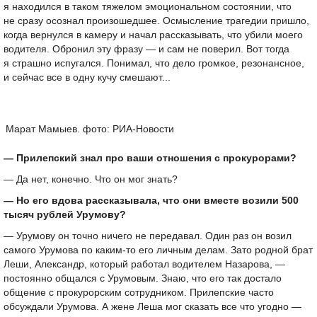
я находился в таком тяжелом эмоциональном состоянии, что
не сразу осознал произошедшее. Осмысление трагедии пришло,
когда вернулся в камеру и начал рассказывать, что убили моего
водителя. Обронил эту фразу — и сам не поверил. Вот тогда
я страшно испугался. Понимал, что дело громкое, резонансное,
и сейчас все в одну кучу смешают...
Марат Мамыев. фото: РИА-Новости
— Прилепский знал про ваши отношения с прокурорами?
— Да нет, конечно. Что он мог знать?
— Но его вдова рассказывала, что они вместе возили 500
тысяч рублей Урумову?
— Урумову он точно ничего не передавал. Один раз он возил
самого Урумова по каким-то его личным делам. Зато родной брат
Леши, Александр, который работал водителем Назарова, —
постоянно общался с Урумовым. Знаю, что его так достало
общение с прокурорским сотрудником. Прилепские часто
обсуждали Урумова. А жене Леша мог сказать все что угодно —