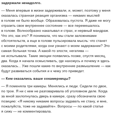
задержали ненадолго.
— Меня впервые в жизни задерживали, и, может, поэтому у меня
оказалась странная реакция организма — никаких мыслей
в голове не было вообще. Образовалась пустота. Я даже не могу
отразить свое внутреннее состояние — все перемешалось
в голове. Волнообразно накатывал и страх, и нервный мандраж.
Что это, как это? Я понимала, что мы стали заложниками
обстоятельств, а еще в голове пульсировала мысль: что станет
с моими родителями, когда они узнают о моем задержании? Это
самая больная точка. А какой-то злости, негатива —
не испытывала. Такие эмоции появились позже, спустя месяц,
два. Когда я начала осмысливать, где нахожусь и почему я здесь
оказалась... Уже пошли какие-то внутренние размышление — как
будут развиваться события и к чему это приведет.
— Кем оказались ваши сокамерницы?
— Я поменяла три камеры. Менялись и люди. Сидели по двое,
по трое. Я ни с кем не разговаривала об уголовном деле. Когда
за мной захлопнулась дверь в камере, сразу обозначила свою
позицию: «Я никому никакие вопросы задавать не стану, и мне,
пожалуйста, тоже не задавайте». Вопросы — по какой статье
я сижу — не комментировала.