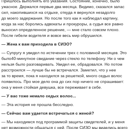
Пришлось выполнять его указания. Состояние, конечно, было
ужасное. Держался первые два месяца. Видимо, сказался запас
сил, накопившихся на отдыхе, откуда я вернулся незадолго
до моего задержания. Но после того как я наблюдал картину,
когда за нас боролись адвокаты и прокуроры, а судья все равно
выносил определенное решение, — мне стало совсем плохо.
После гибели водителя и вовсе весь мир обрушился.
— Жена к вам приходила в СИЗО?
— Супругу я увидел по истечении трех с половиной месяцев. Это
было
40-минутное
свидание через стекло по телефону. Ни о чем
нельзя было разговаривать. Увидел ее, обрадовался. Но потом
расстроился — лучше бы не встречался. Заметил, что у нее
за то время, пока я находился за решеткой, много седых волос
появилось. Про мое дело она до сих пор ничего не спрашивает:
она у меня стойкая девушка, все переживает в себе.
— У вас тоже немало седых волос...
— Эта история не прошла бесследно.
— Сейчас вам удается встречаться с женой?
— Мы находимся под программой защиты свидетелей, и у меня
нет возможности общаться с ней. После СИЗО мы виделись всего