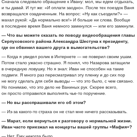
Сначала следовало обращение к Ивану: мол, мы едем отдыхать,
и ты давай. И тут же: «И оплати заодно». После тех поездок Ваня
возвращался озадаченным. На вопрос: «Ну как съездили?» —
махал рукой: «Да нормально все!» И больше ни слова. Вообще
в последнее время Ваня немного замкнулся — или его замкнули.
— Что вы можете сказать по поводу видеообращения главы
Серпуховского района Александра Шестуна к президенту,
где он обвинил вашего друга в вымогательстве?
— Когда я увидел ролик в Интернете — не поверил своим ушам.
Потом стало ужасно страшно. Я понял, что Назарова затащили
в очередную ловушку. Но я знал: Иван не способен на такие
подвиги. Я много раз пересматривал эту пленку и до сих пор
не могу сделать для себя выводы — что это было, с чем связано.
Но понимаю, что это дело не Ваниных рук. Скорее всего,
он просто отправился выполнять чье-то поручение.
— Но вы расспрашивали его об этом?
— Из-за какого-то страха он не стал мне ничего рассказывать.
— Марат, если вернуться к разговору о нормальной жизни.
Иван часто приезжал на концерты вашей группы «Мафия»?
— Нет. Ему некогда было.