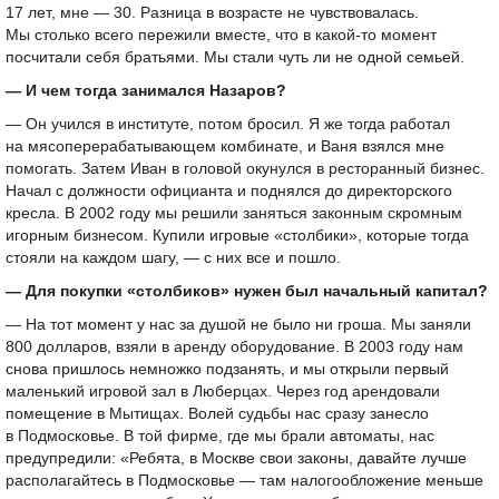
17 лет, мне — 30. Разница в возрасте не чувствовалась.
Мы столько всего пережили вместе, что в какой-то момент
посчитали себя братьями. Мы стали чуть ли не одной семьей.
— И чем тогда занимался Назаров?
— Он учился в институте, потом бросил. Я же тогда работал
на мясоперерабатывающем комбинате, и Ваня взялся мне
помогать. Затем Иван в головой окунулся в ресторанный бизнес.
Начал с должности официанта и поднялся до директорского
кресла. В 2002 году мы решили заняться законным скромным
игорным бизнесом. Купили игровые «столбики», которые тогда
стояли на каждом шагу, — с них все и пошло.
— Для покупки «столбиков» нужен был начальный капитал?
— На тот момент у нас за душой не было ни гроша. Мы заняли
800 долларов, взяли в аренду оборудование. В 2003 году нам
снова пришлось немножко подзанять, и мы открыли первый
маленький игровой зал в Люберцах. Через год арендовали
помещение в Мытищах. Волей судьбы нас сразу занесло
в Подмосковье. В той фирме, где мы брали автоматы, нас
предупредили: «Ребята, в Москве свои законы, давайте лучше
располагайтесь в Подмосковье — там налогообложение меньше