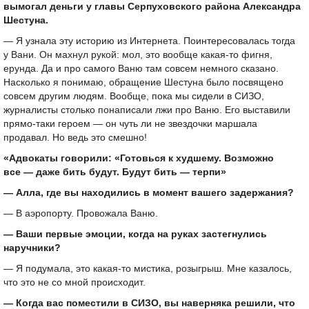
вымогал деньги у главы Серпуховского района Александра
Шестуна.
— Я узнала эту историю из Интернета. Поинтересовалась тогда
у Вани. Он махнул рукой: мол, это вообще какая-то фигня,
ерунда. Да и про самого Ваню там совсем немного сказано.
Насколько я понимаю, обращение Шестуна было посвящено
совсем другим людям. Вообще, пока мы сидели в СИЗО,
журналисты столько понаписали лжи про Ваню. Его выставили
прямо-таки героем — он чуть ли не звездочки маршала
продавал. Но ведь это смешно!
«Адвокаты говорили: «Готовься к худшему. Возможно
все — даже бить будут. Будут бить — терпи»
— Алла, где вы находились в момент вашего задержания?
— В аэропорту. Провожала Ваню.
— Ваши первые эмоции, когда на руках застегнулись
наручники?
— Я подумала, это какая-то мистика, розыгрыш. Мне казалось,
что это не со мной происходит.
— Когда вас поместили в СИЗО, вы наверняка решили, что