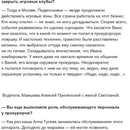
закрыть игровые клубы?
— Тогда в Москве, Подмосковье — везде продолжали
действовать игровые зоны. Вся страна работала на этот бизнес.
Кто кому платил — не знаю, но могу догадываться. Скорее всего,
события развивались по одному сценарию. Что касается Вани,
мне казалось, что в какой-то момент он попал в прокурорскую
ловушку. И настолько технично, грамотно были расставлены
капканы, что выбраться оттуда ему самому оказалось
не по силам. Складывалось впечатление, что Ивана
зомбировали. У меня даже не хватало времени на общение
с Ваней, его всегда окружали прокуроры. Неоднократно
я пытался поговорить с ним на эту тему, но, видно, ему дали
серьезную установку, он только и твердил: «Надо, надо, надо...»
Водитель Мамыева Алексей Прилепский с женой Светланой.
— Вы еще выполняли роль обслуживающего персонала
у прокуроров?
— Как раз наша Алла Гусева занималась обслуживанием этого
аппарата. Доходило до маразма — ей могли позвонить