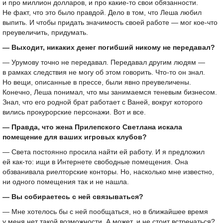
и про миллион долларов, и про какие-то свои обязанности.
Не факт, что это было правдой. Дело в том, что Леша любил
выпить. И чтобы придать значимость своей работе — мог кое-что
преувеличить, придумать.
— Выходит, никаких денег погибший никому не передавал?
— Урумову точно не передавал. Передавал другим людям —
в рамках следствия не могу об этом говорить. Что-то он знал.
Но вещи, описанные в прессе, были явно преувеличены.
Конечно, Леша понимал, что мы занимаемся теневым бизнесом.
Знал, что его родной брат работает с Ваней, вокруг которого
вились прокурорские персонажи. Вот и все.
— Правда, что жена Прилепского Светлана искала
помещение для ваших игровых клубов?
— Света постоянно просила найти ей работу. И я предложил
ей как-то: ищи в Интернете свободные помещения. Она
обзванивала риелторские конторы. Но, насколько мне известно,
ни одного помещения так и не нашла.
— Вы собираетесь с ней связываться?
— Мне хотелось бы с ней пообщаться, но в ближайшее время
у меня нет такой возможности. А может, и не стоит встречаться?