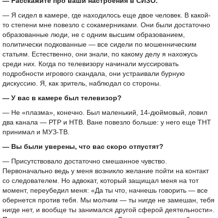
— Расскажите про ваши настроения в СИЗО.
— Я сидел в камере, где находилось еще двое человек. В какой-
то степени мне повезло с сокамерниками. Они были достаточно
образованные люди, не с одним высшим образованием,
политически подкованные — все сидели по мошенническим
статьям. Естественно, они знали, по какому делу я нахожусь
среди них. Когда по телевизору начинали муссировать
подробности игрового скандала, они устраивали бурную
дискуссию. Я, как зритель, наблюдал со стороны.
— У вас в камере был телевизор?
— Не «плазма», конечно. Был маленький,
14-дюймовый,
ловил
два канала — РТР и НТВ. Ване повезло больше: у него еще ТНТ
принимал и МУЗ-ТВ.
— Вы были уверены, что вас скоро отпустят?
— Присутствовало достаточно смешанное чувство.
Первоначально ведь у меня возникло желание пойти на контакт
со следователем. Но адвокат, который защищал меня на тот
момент, переубедил меня: «Да ты что, начнешь говорить — все
обернется против тебя. Мы молчим — ты нигде не замешан, тебя
нигде нет, и вообще ты занимался другой сферой деятельности».