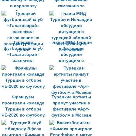
в аэропорту
кампанию за
Одессы
проведение
женского турнира
Турецкий
Главы МИД Турции
футбольный клуб
и Исландии
«Галатасарай»
обсудили
заключил
ситуацию с
соглашение по
турецкой сборной
реструктуризации
по футболу в
долга
Рейкьявике
Французы
Турецкие артисты
проиграли команде
примут участие в
Турции в отборе
фестивале «Арт-
ЧЕ-2020 по футболу
футбол» в Москве