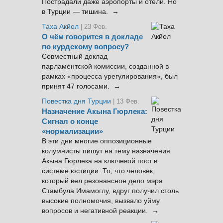
Пострадали даже аэропорты и отели. Но
в Турции — тишина. →
Таха Акйол
| 23 Фев.
О чём говорится в докладе
по курдскому вопросу?
Совместный доклад
парламентской комиссии, созданной в
рамках «процесса урегулирования», был
принят 47 голосами. →
Повестка дня Турции
| 13 Фев.
Назначение Акына Гюрлека:
Сигнал о конце
«нормализации»
В эти дни многие оппозиционные
колумнисты пишут на тему назначения
Акына Гюрлека на ключевой пост в
системе юстиции. То, что человек,
который вел резонансное дело мэра
Стамбула Имамоглу, вдруг получил столь
высокие полномочия, вызвало уйму
вопросов и негативной реакции. →