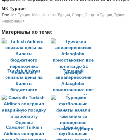
МК-Турция
Tеги:
МК-Турция
,
Мир
,
Новости Турции
,
Спорт
,
Спорт в Турции
,
Турция
,
информация
Материалы по теме:
Turkish Airlines
Турецкий
снизила цены на
авиаперевозчик
билеты
Atlasglobal
бюджетного
приостановил все
перевозчика
полёты до 21
AnadoluJet
декабря
Самолёт Turkish
Турецкие
Airlines совершил
футбольные
аварийную посадку
фанаты начали