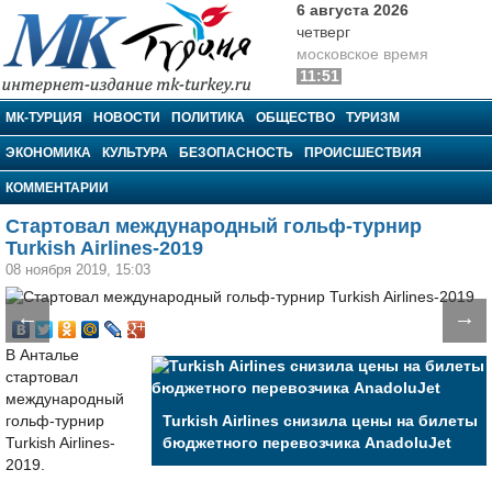
6 августа 2026
четверг
московское время
11:51
МК-Турция
МК-ТУРЦИЯ
НОВОСТИ
ПОЛИТИКА
ОБЩЕСТВО
ТУРИЗМ
ЭКОНОМИКА
КУЛЬТУРА
БЕЗОПАСНОСТЬ
ПРОИСШЕСТВИЯ
КОММЕНТАРИИ
Стартовал международный гольф-турнир
Turkish Airlines-2019
08 ноября 2019, 15:03
←
→
В Анталье
стартовал
международный
гольф-турнир
Turkish Airlines снизила цены на билеты
Turkish Airlines-
бюджетного перевозчика AnadoluJet
2019.