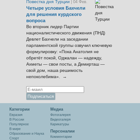
Повестка дня Турции
| 04 Фев.
Четыре условия Бахчели
для решения курдского
вопроса
Во вторник лидер Партии
националистического движения (ПНД)
Девлет Бахчели на заседании
парламентской группы озвучил ключевую
формулировку: «Пока Анатолия не
обретёт покой, Оджалан — надежду,
Ахметы — свои посты, а Демирташ —
свой дом, наша решимость
непоколебима». →
Категории
Медиа
Евразия
Фотогалерея
В России
Видеогалеря
Популярное
Карикатуры
В мире
Персоналии
Образование и Наука
Комментарии
Спорт