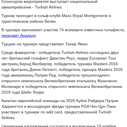
Спонсором мероприятия выступает национальный
авиаперевозчик - Turkish Airlines.
Турнир проходит в гольф-клубе Maxx Royal Montgomerie в
туристическом районе Белек.
В турнире принимают участие 74 всемирно известных гольфиста,
передаёт Анадолу
.
Турцию на турнире представляет Танер Ямач.
Среди фаворитов - победитель Turkish Airlines последних двух
лет британский гольфист Джастин Роуз, лидер European Tour
австриец Бернд Висбергер, победитель турнира Masters 2016
года британец Дэнни Уиллетт, победитель турнира Masters 2018
года американец Патрик Рид, победитель прошлогоднего
открытого чемпионата Великобритании итальянец Франческо
Молинари и победитель открытого чемпионата Великобритании
2019 года Шейн Лоури.
Капитан европейской команды на 2020 Кубок Райдера Патрик
Харрингтон и восходящая звезда турнира PGA Чэн-Цун Пань
участвуют в турнире по wild card, предоставленной Turkish
Airlines.
Церемония награждения состоится в воскресенье 10 ноября.