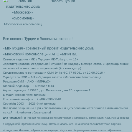
Новости Турции
Московский комсомолец
Все новости Турции в Вашем смартфоне!
«МК-Турция» совместный проект Издательского дома
«Московский комсомолец»
и АНО «МИРНаС
Сетевое издание «МК в Турции» MK-Turkey.ru — 16+
Зарегистрировано Федеральной службой по надзору в сфере связи, информационных
технологий и массовых коммуникаций (Роскомнадзор).
Свидетельство о регистрации СМИ Эл № ФС 77-66061 от 10.06.2016 г.
Учредитель СМИ – АО «Редакция газеты «Московский Комсомолец»
Редакция СМИ – АНО «МИРНаС»
Главный редактор — Ниязбаев Я.Ю.
Адрес редакции: 115035 , ул. Пятницкая, дом 25, строение 1.
Е-Маил: redaktor@mk-turkey.ru
Контактный телефон: +7 (499) 390-08-91
Copyright 2003 — 2026 © mk-turkey.ru
Все права защищены. При использовании и цитировании материалов активная ссылка
на сайт mk-turkey.ru обязательна!
Для читателей
: В России признаны экстремистскими и запрещены организации ФБК (Фонд борьбы
с коррупцией, признан иноагентом), Штабы Навального, «Национал-большевистская партия»,
«Свидетели Иеговы», «Армия воли народа», «Русский общенациональный союз», «Движение