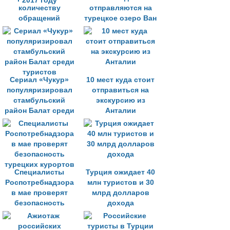
количеству
отправляются на
обращений
турецкое озеро Ван
туристов за
увидеть миграцию
медпомощью в
жемчужной кефали
2017 году
Сериал «Чукур»
10 мест куда стоит
популяризировал
отправиться на
стамбульский
экскурсию из
район Балат среди
Анталии
туристов
Специалисты
Турция ожидает 40
Роспотребнадзора
млн туристов и 30
в мае проверят
млрд долларов
безопасность
дохода
турецких курортов