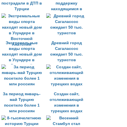
пострадали в ДТП в
поддержку
Турции
находящимся в
стране клиентам
«Натали Турс»
Экстремальные
Древний город
виды спорта
Сагалассос
находят новый дом
ожидает 50 тыс.
в Узундере в
туристов
Восточной
Анатолии
За период январь-
Создан сайт,
май Турцию
отслеживающий
посетило более 1
изменения в
млн россиян
турецких водах