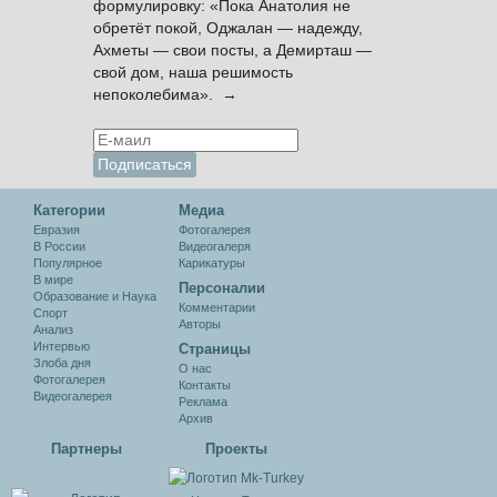
формулировку: «Пока Анатолия не
обретёт покой, Оджалан — надежду,
Ахметы — свои посты, а Демирташ —
свой дом, наша решимость
непоколебима». →
Категории
Медиа
Евразия
Фотогалерея
В России
Видеогалеря
Популярное
Карикатуры
В мире
Персоналии
Образование и Наука
Комментарии
Спорт
Авторы
Анализ
Интервью
Cтраницы
Злоба дня
О нас
Фотогалерея
Контакты
Видеогалерея
Реклама
Архив
Партнеры
Проекты