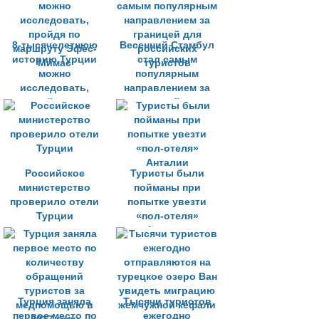
8-тысячелетнюю
Весенний Стамбул
историю Турции
стал самым
можно
популярным
исследовать,
направлением за
пройдя по
границей для
маршруту Эфес-
российских
Мимас
туристов
Российское
Туристы были
министерство
пойманы при
проверило отели
попытке увезти
Турции
«пол-отеля»
Анталии
Турция заняла
Тысячи туристов
первое место по
ежегодно