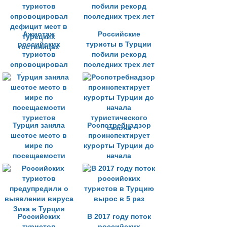
Ажиотаж
Российские
российских
туристы в Турции
туристов
побили рекорд
спровоцировал
последних трех лет
дефицит мест в
турецких
гостиницах
Турция заняла
Роспотребнадзор
шестое место в
проинспектирует
мире по
курорты Турции до
посещаемости
начала
туристов
туристического
сезона
Российских
В 2017 году поток
туристов
российских