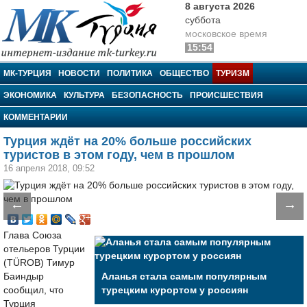
8 августа 2026
суббота
московское время
15:54
МК-Турция
МК-ТУРЦИЯ
НОВОСТИ
ПОЛИТИКА
ОБЩЕСТВО
ТУРИЗМ
ЭКОНОМИКА
КУЛЬТУРА
БЕЗОПАСНОСТЬ
ПРОИСШЕСТВИЯ
КОММЕНТАРИИ
Турция ждёт на 20% больше российских
туристов в этом году, чем в прошлом
16 апреля 2018, 09:52
←
→
Глава Союза
отельеров Турции
(TÜROB) Тимур
Баиндыр
Аланья стала самым популярным
сообщил, что
турецким курортом у россиян
Турция