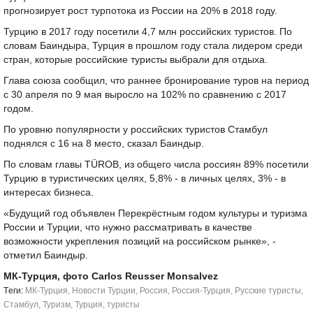
прогнозирует рост турпотока из России на 20% в 2018 году.
Турцию в 2017 году посетили 4,7 млн российских туристов. По
словам Баиндыра, Турция в прошлом году стала лидером среди
стран, которые российские туристы выбрали для отдыха.
Глава союза сообщил, что раннее бронирование туров на период
с 30 апреля по 9 мая выросло на 102% по сравнению с 2017
годом.
По уровню популярности у российских туристов Стамбул
поднялся с 16 на 8 место, сказал Баиндыр.
По словам главы TÜROB, из общего числа россиян 89% посетили
Турцию в туристических целях, 5,8% - в личных целях, 3% - в
интересах бизнеса.
«Будущий год объявлен Перекрёстным годом культуры и туризма
России и Турции, что нужно рассматривать в качестве
возможности укрепления позиций на российском рынке», -
отметил Баиндыр.
МК-Турция, фото Carlos Reusser Monsalvez
Tеги:
МК-Турция
,
Новости Турции
,
Россия
,
Россия-Турция
,
Русские туристы
,
Стамбул
,
Туризм
,
Турция
,
туристы