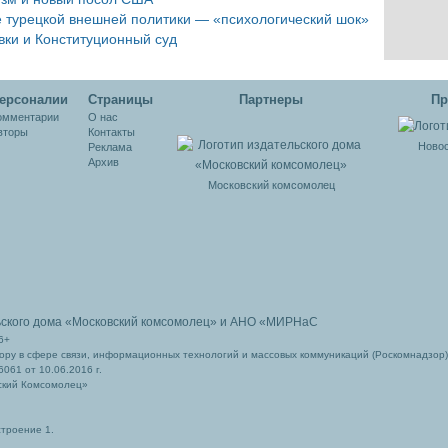
е турецкой внешней политики — «психологический шок»
вки и Конституционный суд
ерсоналии
Cтраницы
Партнеры
Пр
омментарии
О нас
вторы
Контакты
Новос
Реклама
Архив
Московский комсомолец
ьского дома
«Московский комсомолец»
и АНО «МИРНаС
6+
ру в сфере связи, информационных технологий и массовых коммуникаций (Роскомнадзор)
061 от 10.06.2016 г.
ский Комсомолец»
строение 1.