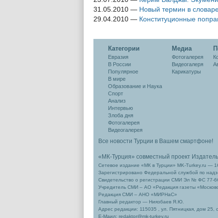
31.05.2010
—
Новый термин в словар
29.04.2010
—
Конституционные попра
Категории
Медиа
П
Евразия
Фотогалерея
К
В России
Видеогалеря
А
Популярное
Карикатуры
В мире
Образование и Наука
Спорт
Анализ
Интервью
Злоба дня
Фотогалерея
Видеогалерея
Все новости Турции в Вашем смартфоне!
«МК-Турция» совместный проект Издател
Сетевое издание «МК в Турции» MK-Turkey.ru — 1
Зарегистрировано Федеральной службой по надзо
Свидетельство о регистрации СМИ Эл № ФС 77-66
Учредитель СМИ – АО «Редакция газеты «Москов
Редакция СМИ – АНО «МИРНаС»
Главный редактор — Ниязбаев Я.Ю.
Адрес редакции: 115035 , ул. Пятницкая, дом 25, 
Е-Маил: redaktor@mk-turkey.ru