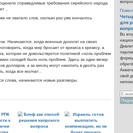
вопро
 оценило справедливые требования сирийского народа
нет…
Повес
Четыр
же не хватало слов, сколько раз уже кончалось
для р
вопро
Во вто
нацио
чи. Начинаются, когда военные доносят на своих
Девлет
оговорить, когда мир бросает от кризиса к кризису, а
парла
ана, которая не довольствуется политикой «ноль проблем
форму
самих соседей было ноль проблем. Здесь за один вечер
обрет
в долларов, а за месяц могут накопить в десять раз
Ахмет
ть, когда все молчат…
свой 
тся слова, начинаются новые разговоры.
непок