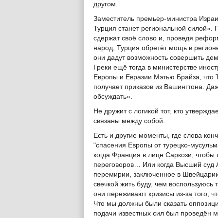
другом.
Заместитель премьер-министра Изра
Турция станет региональной силой». 
сдержат своё слово и, проведя реформ
народ, Турция обретёт мощь в регионе
они дадут возможность совершить дем
Греки ещё тогда в министерстве инос
Европы и Евразии Мэтью Брайза, что 
получает приказов из Вашингтона. Даже
обсуждать».
Не дружит с логикой тот, кто утвержда
связаны между собой.
Есть и другие моменты, где слова кон
"спасения Европы от турецко-мусульм
когда Франция в лице Саркози, чтобы
переговоров… Или когда Высший суд 
перемирии, заключенное в Швейцарии.
свечкой жить буду, чем воспользуюсь 
они переживают кризисы из-за того, 
Что мы должны были сказать оппозици
подачи известных сил был проведён м