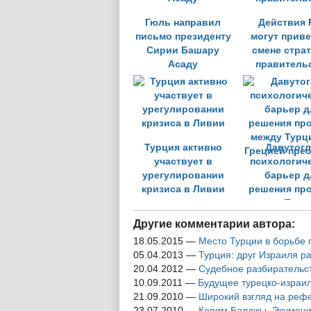
Гюль направил
Действия 
письмо президенту
могут приве
Сирии Башару
смене стра
Асаду
правитель
Турция активно
Давутогл
участвует в
психологич
урегулировании
барьер д
кризиса в Ливии
решения пр
между Турц
Грецией пре
Другие комментарии автора:
18.05.2015
—
Место Турции в борьбе 
05.04.2013
—
Турция: друг Израиля р
20.04.2012
—
Судебное разбирательст
10.09.2011
—
Будущее турецко-израи
21.09.2010
—
Широкий взгляд на реф
23.07.2010
—
Керим Балджы. Экумени