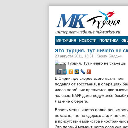
МК-Турция
МК-ТУРЦИЯ
НОВОСТИ
ПОЛИТИКА
ОБ
Это Турция. Тут ничего не 
23 августа 2011, 13:31
|
Керим Балджи
←
В Сирии, где скорее всего мстят чем
подавляют восстания, в операциях ба
число погибших превысило две тысяч
человек. ВМФ даже додумался бомби
Лазкийе с берега.
Власть меньшинства полна решимост
показать, что не сдержала или не см
в присутствии министра иностранных д
Это первый момент, когда слов уже н