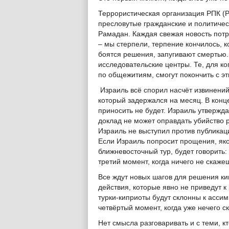
Террористическая организация РПК (Р
пресловутые гражданские и политиче
Рамадан. Каждая свежая новость потр
– мы стерпели, терпение кончилось, к
боятся решения, запугивают смертью
исследовательские центры. Те, для к
по общежитиям, смогут покончить с э
Израиль всё спорил насчёт извинений
который задержался на месяц. В конце
приносить не будет. Израиль утвержда
доклад не может оправдать убийство 
Израиль не выступил против публикаци
Если Израиль попросит прощения, якоб
ближневосточный тур, будет говорить:
третий момент, когда ничего не скаж
Все ждут новых шагов для решения к
действия, которые явно не приведут к
турки-киприоты будут склонны к ассим
четвёртый момент, когда уже нечего с
Нет смысла разговаривать и с теми, кт