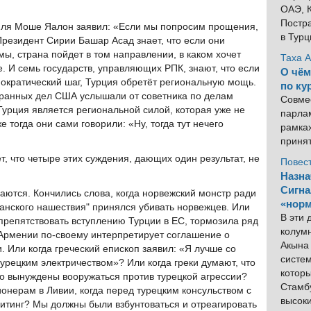
ОАЭ, К
Постра
иля Моше Яалон заявил: «Если мы попросим прощения,
в Тур
Президент Сирии Башар Асад знает, что если они
ы, страна пойдет в том направлении, в каком хочет
Таха 
. И семь государств, управляющих РПК, знают, что если
О чём
ократический шаг, Турция обретёт региональную мощь.
по ку
транных дел США услышали от советника по делам
Совме
Турция является региональной силой, которая уже не
парлам
 тогда они сами говорили: «Ну, тогда тут нечего
рамка
приня
ет, что четыре этих суждения, дающих один результат, не
Повес
Назна
Сигна
чаются. Кончились слова, когда норвежский монстр ради
«норм
анского нашествия" принялся убивать норвежцев. Или
В эти
 препятствовать вступлению Турции в ЕС, тормозила ряд
колум
Армении по-своему интерпретирует соглашение о
Акына 
 Или когда греческий епископ заявил: «Я лучше со
систем
турецким электричеством»? Или когда греки думают, что
котор
что вынуждены вооружаться против турецкой агрессии?
Стамбу
онерам в Ливии, когда перед турецким консульством с
высок
итинг? Мы должны были взбунтоваться и отреагировать