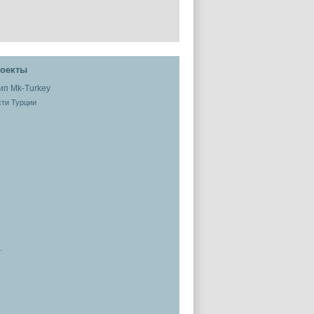
оекты
ти Турции
.