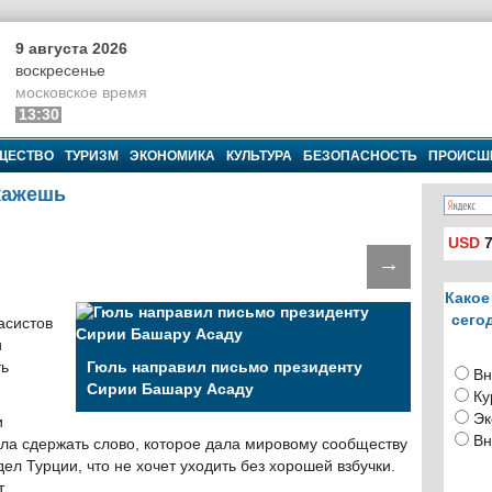
9 августа 2026
воскресенье
московское время
13:30
ЩЕСТВО
ТУРИЗМ
ЭКОНОМИКА
КУЛЬТУРА
БЕЗОПАСНОСТЬ
ПРОИСШ
скажешь
USD
7
→
Какое
сего
асистов
и
ть
Гюль направил письмо президенту
Вн
Сирии Башару Асаду
Ку
Эк
и
Вн
огла сдержать слово, которое дала мировому сообществу
ел Турции, что не хочет уходить без хорошей взбучки.
ет…