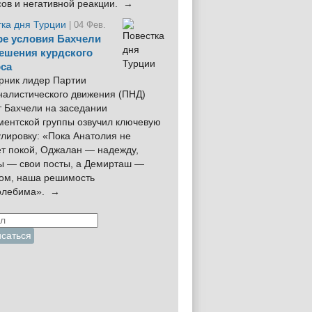
сов и негативной реакции. →
тка дня Турции
| 04 Фев.
е условия Бахчели
ешения курдского
са
рник лидер Партии
налистического движения (ПНД)
 Бахчели на заседании
ментской группы озвучил ключевую
лировку: «Пока Анатолия не
ёт покой, Оджалан — надежду,
ы — свои посты, а Демирташ —
дом, наша решимость
олебима». →