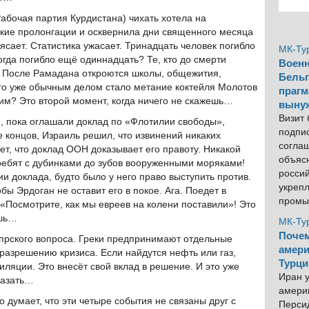
абочая партия Курдистана) чихать хотела на
ские пролонгации и осквернила дни священного месяца
ясает. Статистика ужасает. Тринадцать человек погибло
МК-Ту
огда погибло ещё одиннадцать? Те, кто до смерти
Военн
. После Рамадана откроются школы, общежития,
Бельг
ого уже обычным делом стало метание коктейля Молотов
прагм
тим? Это второй момент, когда ничего не скажешь…
выну
Визит
, пока оглашали доклад по «Флотилии свободы»,
подпи
 концов, Израиль решил, что извинений никаких
согла
ет, что доклад ООН доказывает его правоту. Никакой
объяс
ребят с дубинками до зубов вооруженными моряками!
росси
и доклада, будто было у него право выступить против.
укреп
ы Эрдоган не оставит его в покое. Ага. Поедет в
промы
 «Посмотрите, как мы евреев на колени поставили»! Это
ешь…
МК-Ту
Почем
ипрского вопроса. Греки предпринимают отдельные
амери
 разрешению кризиса. Если найдутся нефть или газ,
Турци
иляции. Это внесёт свой вклад в решение. И это уже
Иран у
казать…
америк
о думает, что эти четыре события не связаны друг с
Персид