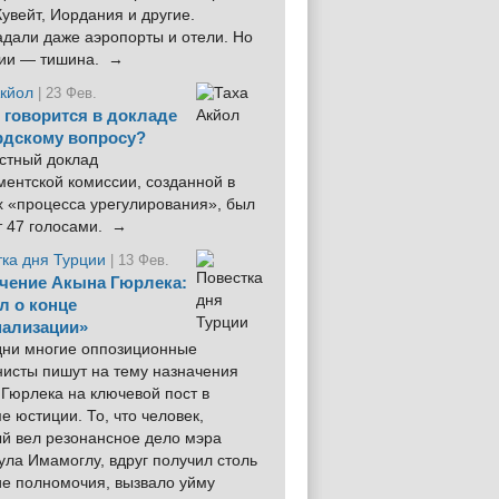
увейт, Иордания и другие.
дали даже аэропорты и отели. Но
ции — тишина. →
Акйол
| 23 Фев.
 говорится в докладе
рдскому вопросу?
стный доклад
ентской комиссии, созданной в
х «процесса урегулирования», был
т 47 голосами. →
тка дня Турции
| 13 Фев.
чение Акына Гюрлека:
л о конце
ализации»
 дни многие оппозиционные
нисты пишут на тему назначения
Гюрлека на ключевой пост в
е юстиции. То, что человек,
ый вел резонансное дело мэра
ла Имамоглу, вдруг получил столь
ие полномочия, вызвало уйму