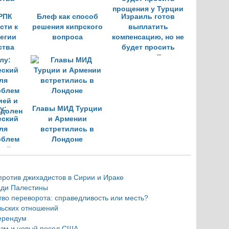
РПК
Блеф как способ
Израиль готов
сти к
решения кипрского
выплатить
тегии
вопроса
компенсацию, но не
ства
будет просить
прощения у Турции
у:
Главы МИД Турции
еский
и Армении
ля
встретились в
облем
Лондоне
ией и
одолен
против джихадистов в Сирии и Ираке
ади Палестины
во переворота: справедливость или месть?
льских отношений
ерендум
зм и новый посол США