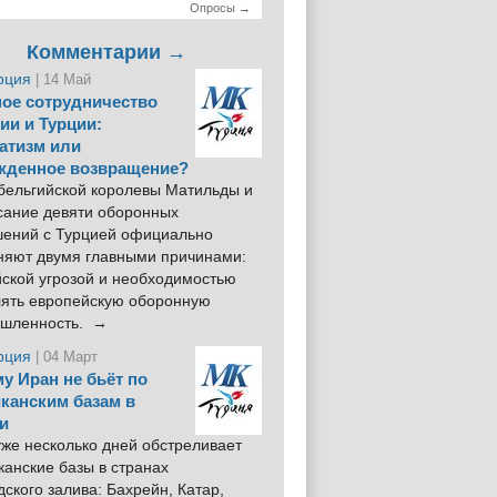
Опросы →
Комментарии →
рция
| 14 Май
ое сотрудничество
ии и Турции:
атизм или
жденное возвращение?
 бельгийской королевы Матильды и
сание девяти оборонных
шений с Турцией официально
няют двумя главными причинами:
йской угрозой и необходимостью
лять европейскую оборонную
шленность. →
рция
| 04 Март
у Иран не бьёт по
канским базам в
и
же несколько дней обстреливает
анские базы в странах
ского залива: Бахрейн, Катар,