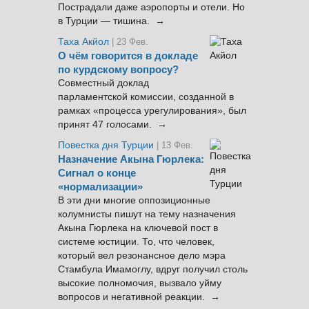
Пострадали даже аэропорты и отели. Но
в Турции — тишина. →
Таха Акйол
| 23 Фев.
О чём говорится в докладе
по курдскому вопросу?
Совместный доклад
парламентской комиссии, созданной в
рамках «процесса урегулирования», был
принят 47 голосами. →
Повестка дня Турции
| 13 Фев.
Назначение Акына Гюрлека:
Сигнал о конце
«нормализации»
В эти дни многие оппозиционные
колумнисты пишут на тему назначения
Акына Гюрлека на ключевой пост в
системе юстиции. То, что человек,
который вел резонансное дело мэра
Стамбула Имамоглу, вдруг получил столь
высокие полномочия, вызвало уйму
вопросов и негативной реакции. →