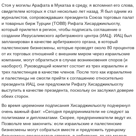
Стоя у могилы Арафата в Мукатаа в среду, я вспомнил его слова,
свидетелем которых я стал несколько лет назад. Я был одним из
журналистов, сопровождавших президента Союза торговых палат
и товарных бирж Турции (TOBB) Рифата Хисарджиклыоглу,
который прилетел в регион, чтобы подписать соглашение о
создании Иерусалимского арбитражного центра (ИАЦ). ИАЦ был
запланирован в качестве арбитражного органа, в который
палестинские бизнесмены, которые проводят около 80 процентов
от их торговых отношений с внешним миром через израильские
компании, могут обратиться в случае возникновения споров (и
наоборот). Руководящий комитет состоит из трех израильтян и
трех палестинцев в качестве членов. После того как израильтяне
и палестинцы не смогли прийти к соглашению относительно
президента ИАЦ, они предложили Рифату Хисарджиклыоглу
выступить в качестве президента, поскольку он заслужил доверие
обеих сторон.
Во время церемонии подписания Хисарджиклыоглу подчеркнул
очень важный факт: «Сегодня предприниматели не следуют за
политиками и дипломатами. Скорее, предприниматели ведут их.
Позвольте мне закончить: если израильские и палестинские
бизнесмены могут собраться вместе и предложить турецкому
бизнесмену председательствовать в арбитраже, то эта модель