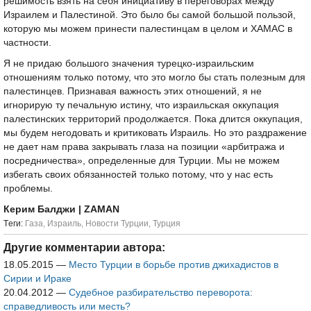
решимость взять на себя инициативу в переговорах между
Израилем и Палестиной. Это было бы самой большой пользой,
которую мы можем принести палестинцам в целом и ХАМАС в
частности.
Я не придаю большого значения турецко-израильским
отношениям только потому, что это могло бы стать полезным для
палестинцев. Признавая важность этих отношений, я не
игнорирую ту печальную истину, что израильская оккупация
палестинских территорий продолжается. Пока длится оккупация,
мы будем негодовать и критиковать Израиль. Но это раздражение
не дает нам права закрывать глаза на позиции «арбитража и
посредничества», определенные для Турции. Мы не можем
избегать своих обязанностей только потому, что у нас есть
проблемы.
Керим Балджи
| ZAMAN
Tеги:
Газа
,
Израиль
,
Новости Турции
,
Турция
Другие комментарии автора:
18.05.2015
—
Место Турции в борьбе против джихадистов в
Сирии и Ираке
20.04.2012
—
Судебное разбирательство переворота:
справедливость или месть?