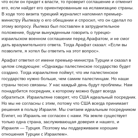
что если он придет к власти, то проверит соглашение и отменит
его, если найдет его ориентированным на исламизацию страны.
В ходе того визита турецкий журналист напомнил премьер-
министру Йылмазу о его обещании и спросил, что он сделал по
этому вопросу. Йылмаз был поставлен в затруднительное
положение, будучи вынужденным говорить о турецко-
израильском военном соглашении перед Арафатом, и не смог
дать вразумительного ответа. Тогда Арафат сказал: «Если вы
позволите, я хотел бы ответить на этот вопрос».
Арафат ответил от имени премьер-министра Турции и сказал в
целом следующее: «Однажды палестинское государство будет
создано. Тогда израильтяне поймут, что им палестинское
государство нужно больше, чем самим палестинцам. Но наши
страны тесно связаны. У нас каждый день будут проблемы. Нам
понадобится посредник, к которому можно будет всегда
обратиться. Израильтяне говорят, что США идеальный посредник.
Но мы не согласны с этим, потому что США всегда принимает
решения в пользу Израиля. Мы считаем идеальным посредником
Египет, но Израиль не согласен с нами. На земле существует
только одна страна, заслуживающая доверия и нашего, и
Израиля — Турция. Поэтому мы поддерживаем хорошие
отношения Турции с Израилем».