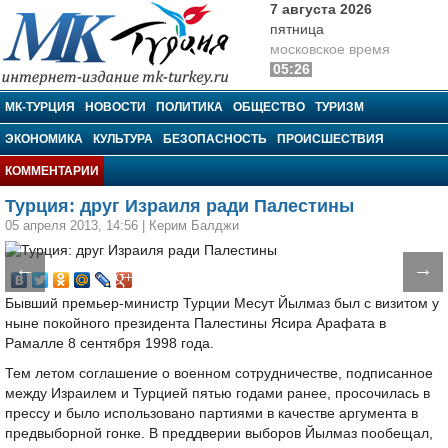
7 августа 2026
пятница
московское время
05:26
МК-Турция
МК-ТУРЦИЯ
НОВОСТИ
ПОЛИТИКА
ОБЩЕСТВО
ТУРИЗМ
ЭКОНОМИКА
КУЛЬТУРА
БЕЗОПАСНОСТЬ
ПРОИСШЕСТВИЯ
КОММЕНТАРИИ
Турция: друг Израиля ради Палестины
05 апреля 2013, 14:56
|
Керим Балджи
←
→
Бывший премьер-министр Турции Месут Йылмаз был с визитом у
ныне покойного президента Палестины Ясира Арафата в
Рамалле 8 сентября 1998 года.
Тем летом соглашение о военном сотрудничестве, подписанное
между Израилем и Турцией пятью годами ранее, просочилась в
прессу и было использовано партиями в качестве аргумента в
предвыборной гонке. В преддверии выборов Йылмаз пообещал,