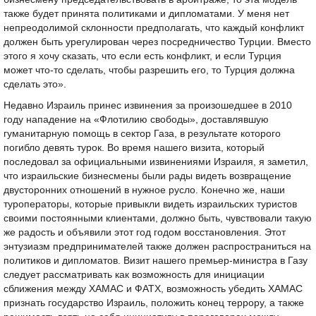
также будет принята политиками и дипломатами. У меня нет
непреодолимой склонности предполагать, что каждый конфликт
должен быть урегулирован через посредничество Турции. Вместо
этого я хочу сказать, что если есть конфликт, и если Турция
может что-то сделать, чтобы разрешить его, то Турция должна
сделать это».
Недавно Израиль принес извинения за произошедшее в 2010
году нападение на «Флотилию свободы», доставлявшую
гуманитарную помощь в сектор Газа, в результате которого
погибло девять турок. Во время нашего визита, который
последовал за официальными извинениями Израиля, я заметил,
что израильские бизнесмены были рады видеть возвращение
двусторонних отношений в нужное русло. Конечно же, наши
туроператоры, которые привыкли видеть израильских туристов
своими постоянными клиентами, должно быть, чувствовали такую
же радость и объявили этот год годом восстановления. Этот
энтузиазм предпринимателей также должен распространиться на
политиков и дипломатов. Визит нашего премьер-министра в Газу
следует рассматривать как возможность для инициации
сближения между ХАМАС и ФАТХ, возможность убедить ХАМАС
признать государство Израиль, положить конец террору, а также