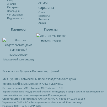
Спорт
Авторы
Анализ
Интервью
Cтраницы
Злоба дня
О нас
Фотогалерея
Контакты
Видеогалерея
Реклама
Архив
Партнеры
Проекты
Новости Турции
Московский комсомолец
Все новости Турции в Вашем смартфоне!
«МК-Турция» совместный проект Издательского дома
«Московский комсомолец»
и АНО «МИРНаС
Сетевое издание «МК в Турции» MK-Turkey.ru — 16+
Зарегистрировано Федеральной службой по надзору в сфере связи, информационных
технологий и массовых коммуникаций (Роскомнадзор).
Свидетельство о регистрации СМИ Эл № ФС 77-66061 от 10.06.2016 г.
Учредитель СМИ – АО «Редакция газеты «Московский Комсомолец»
Редакция СМИ – АНО «МИРНаС»