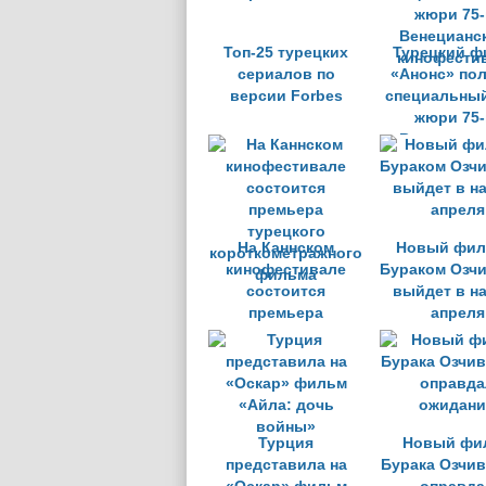
Топ-25 турецких
Турецкий ф
сериалов по
«Анонс» по
версии Forbes
специальный
жюри 75-
Венецианс
кинофести
На Каннском
Новый фил
кинофестивале
Бураком Озч
состоится
выйдет в н
премьера
апреля
турецкого
короткометражного
фильма
Турция
Новый фи
представила на
Бурака Озчив