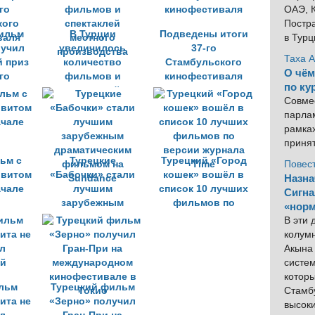
ОАЭ, К
Постра
ильм
В Турции
Подведены итоги
в Тур
лучил
увеличилось
37-го
Таха 
 приз
количество
Стамбульского
О чём
го
фильмов и
кинофестиваля
по ку
кого
спектаклей
Совме
валя
местного
парлам
производства
рамка
приня
ьм с
Турецкие
Турецкий «Город
Повес
ивитом
«Бабочки» стали
кошек» вошёл в
Назна
ачале
лучшим
список 10 лучших
Сигна
зарубежным
фильмов по
«норм
драматическим
версии журнала
В эти
фильмом на
Timе
колум
Sundance
Акына 
систем
котор
льм
Турецкий фильм
Стамбу
ита не
«Зерно» получил
высок