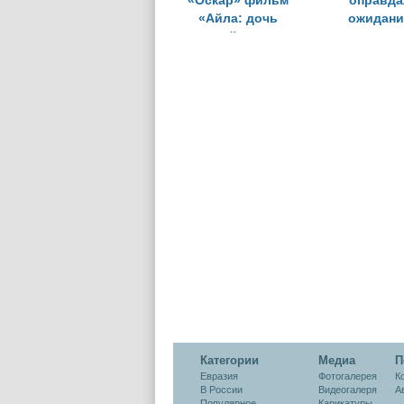
«Оскар» фильм
оправда
«Айла: дочь
ожидан
войны»
Категории
Медиа
П
Евразия
Фотогалерея
К
В России
Видеогалеря
А
Популярное
Карикатуры