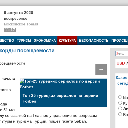
9 августа 2026
воскресенье
московское время
11:17
ЩЕСТВО
ТУРИЗМ
ЭКОНОМИКА
КУЛЬТУРА
БЕЗОПАСНОСТЬ
ПРОИСШ
екорды посещаемости
USD
7
→
Какое
с начала
сего
ставив
Топ-25 турецких сериалов по версии
Вн
Forbes
Ку
года
Эк
ее 51 млн
Вн
лу со ссылкой на Главное управление по вопросам
ьтуры и туризма Турции, пишет газета Sabah.