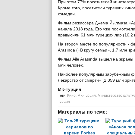
При этом 77% посетителей кинотеатр
Кроме того, посетители турецких кин
комедии.
Фильм режиссёра Джема Йылмаза «Ари
начала 2018 года. Его уже посмотрели
превысили 61 млн турецких лир (16,2 
На втором месте по популярности - фи
Arasında («В кругу семьи», 1,7 млн зри
Фильм Aile Arasında вышел на экраны 
млн человек.
Наиболее популярным зарубежным фил
Лекарство от смерти» (2,859 млн зрит
МК-Турция
Tеги:
Кино
,
МК-Турция
,
Министерство культу
Турция
Материалы по теме: