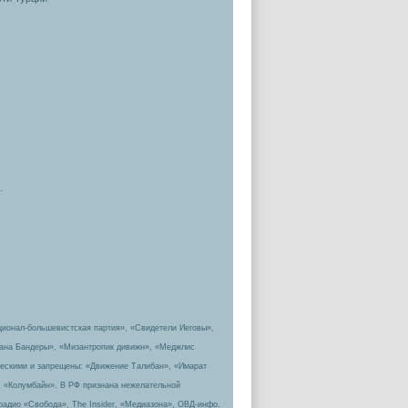
.
ционал-большевистская партия», «Свидетели Иеговы»,
пана Бандеры», «Мизантропик дивижн», «Меджлис
ическими и запрещены: «Движение Талибан», «Имарат
, «Колумбайн». В РФ признана нежелательной
радио «Свобода», The Insider, «Медиазона», ОВД-инфо.