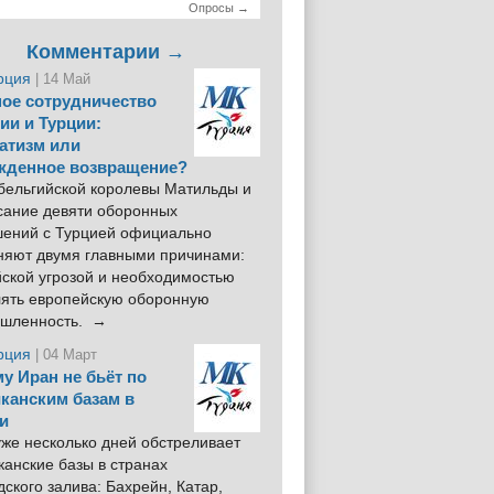
Опросы →
Комментарии →
рция
| 14 Май
ое сотрудничество
ии и Турции:
атизм или
жденное возвращение?
 бельгийской королевы Матильды и
сание девяти оборонных
шений с Турцией официально
няют двумя главными причинами:
йской угрозой и необходимостью
лять европейскую оборонную
шленность. →
рция
| 04 Март
у Иран не бьёт по
канским базам в
и
же несколько дней обстреливает
анские базы в странах
ского залива: Бахрейн, Катар,