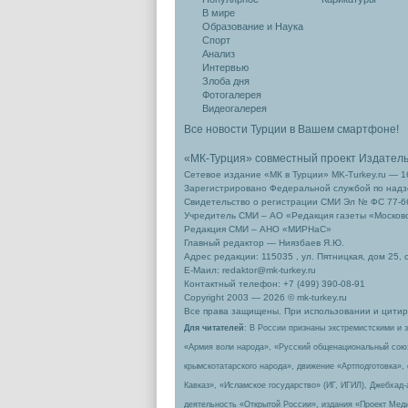
В мире
Образование и Наука
Спорт
Анализ
Интервью
Злоба дня
Фотогалерея
Видеогалерея
Все новости Турции в Вашем смартфоне!
«МК-Турция» совместный проект Издател
Сетевое издание «МК в Турции» MK-Turkey.ru — 1
Зарегистрировано Федеральной службой по надзо
Свидетельство о регистрации СМИ Эл № ФС 77-66
Учредитель СМИ – АО «Редакция газеты «Москов
Редакция СМИ – АНО «МИРНаС»
Главный редактор — Ниязбаев Я.Ю.
Адрес редакции: 115035 , ул. Пятницкая, дом 25, 
Е-Маил: redaktor@mk-turkey.ru
Контактный телефон: +7 (499) 390-08-91
Copyright 2003 — 2026 © mk-turkey.ru
Все права защищены. При использовании и цитиро
Для читателей
: В России признаны экстремистскими и 
«Армия воли народа», «Русский общенациональный сою
крымскотатарского народа», движение «Артподготовка»,
Кавказ», «Исламское государство» (ИГ, ИГИЛ), Джебхад
деятельность «Открытой России», издания «Проект Меди