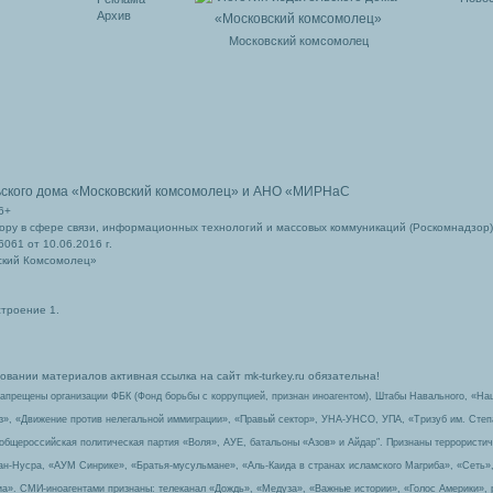
Архив
Московский комсомолец
ьского дома
«Московский комсомолец»
и АНО «МИРНаС
6+
ру в сфере связи, информационных технологий и массовых коммуникаций (Роскомнадзор)
061 от 10.06.2016 г.
ский Комсомолец»
строение 1.
вании материалов активная ссылка на сайт mk-turkey.ru обязательна!
запрещены организации ФБК (Фонд борьбы с коррупцией, признан иноагентом), Штабы Навального, «На
з», «Движение против нелегальной иммиграции», «Правый сектор», УНА-УНСО, УПА, «Тризуб им. Сте
 общероссийская политическая партия «Воля», АУЕ, батальоны «Азов» и Айдар″. Признаны террорист
-ан-Нусра, «АУМ Синрике», «Братья-мусульмане», «Аль-Каида в странах исламского Магриба», «Сеть»
а». СМИ-иноагентами признаны: телеканал «Дождь», «Медуза», «Важные истории», «Голос Америки», 