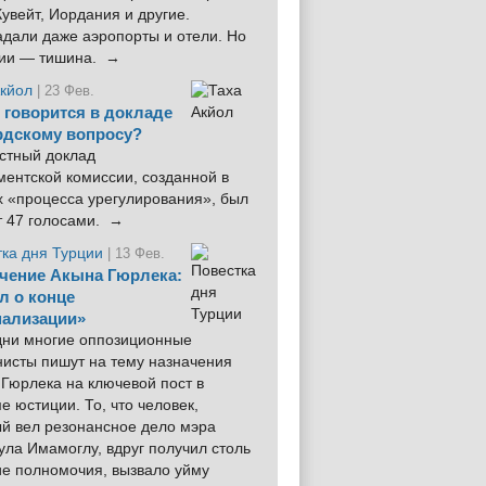
увейт, Иордания и другие.
дали даже аэропорты и отели. Но
ции — тишина. →
Акйол
| 23 Фев.
 говорится в докладе
рдскому вопросу?
стный доклад
ентской комиссии, созданной в
х «процесса урегулирования», был
т 47 голосами. →
тка дня Турции
| 13 Фев.
чение Акына Гюрлека:
л о конце
ализации»
 дни многие оппозиционные
нисты пишут на тему назначения
Гюрлека на ключевой пост в
е юстиции. То, что человек,
ый вел резонансное дело мэра
ла Имамоглу, вдруг получил столь
ие полномочия, вызвало уйму