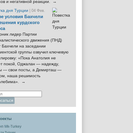
сов и негативной реакции. →
тка дня Турции
| 04 Фев.
е условия Бахчели
ешения курдского
са
рник лидер Партии
налистического движения (ПНД)
 Бахчели на заседании
ментской группы озвучил ключевую
лировку: «Пока Анатолия не
ёт покой, Оджалан — надежду,
ы — свои посты, а Демирташ —
дом, наша решимость
олебима». →
оекты
ти Турции