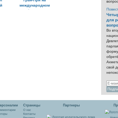
л
Гран-При на
вопро
ий
международном
Повес
кинофестивале в
Четыр
Токио
для р
вопро
Во вто
нацио
Девлет
парла
форму
обрет
Ахмет
свой 
непок
ерсоналии
Cтраницы
Партнеры
Пр
омментарии
О нас
вторы
Контакты
Новос
Реклама