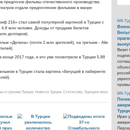
ов предпочли фильмы отечественного производства.
отеатров отдали предпочтение фильмам в жанре
МК-Ту
ф 216» стал самой популярной картиной в Турции с
Военн
 4,8 млн человек. Доходы от продажи билетов
Бельг
млн долларов).
прагм
льм «Делиха» (почти 2 млн зрителей), на третьем - Aile
выну
телей).
Визит
подпи
в конце 2017 года, и его уже посмотрели в Турции 5,88
согла
объяс
ьмом в Турции стала картина «Бегущий в лабиринте:
росси
елей).
укреп
промы
ры и туризма Турции
,
Новости Турции
,
Статистика
,
Турецкое кино
,
МК-Ту
Почем
амери
Турци
Иран у
америк
Персид