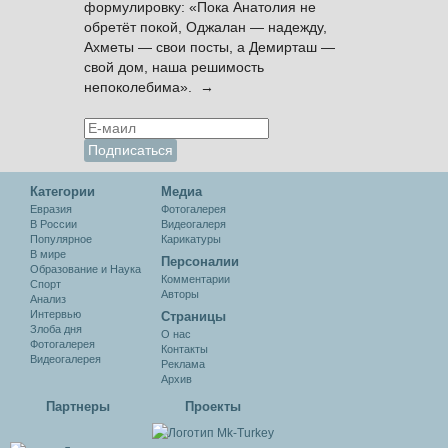
формулировку: «Пока Анатолия не
обретёт покой, Оджалан — надежду,
Ахметы — свои посты, а Демирташ —
свой дом, наша решимость
непоколебима». →
Категории
Медиа
Евразия
Фотогалерея
В России
Видеогалеря
Популярное
Карикатуры
В мире
Персоналии
Образование и Наука
Комментарии
Спорт
Авторы
Анализ
Интервью
Cтраницы
Злоба дня
О нас
Фотогалерея
Контакты
Видеогалерея
Реклама
Архив
Партнеры
Проекты