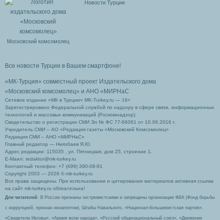
Новости Турции
Московский комсомолец
Все новости Турции в Вашем смартфоне!
«МК-Турция» совместный проект Издательского дома
«Московский комсомолец»
и АНО «МИРНаС
Сетевое издание «МК в Турции» MK-Turkey.ru — 16+
Зарегистрировано Федеральной службой по надзору в сфере связи, информационных
технологий и массовых коммуникаций (Роскомнадзор).
Свидетельство о регистрации СМИ Эл № ФС 77-66061 от 10.06.2016 г.
Учредитель СМИ – АО «Редакция газеты «Московский Комсомолец»
Редакция СМИ – АНО «МИРНаС»
Главный редактор — Ниязбаев Я.Ю.
Адрес редакции: 115035 , ул. Пятницкая, дом 25, строение 1.
Е-Маил: redaktor@mk-turkey.ru
Контактный телефон: +7 (499) 390-08-91
Copyright 2003 — 2026 © mk-turkey.ru
Все права защищены. При использовании и цитировании материалов активная ссылка
на сайт mk-turkey.ru обязательна!
Для читателей
: В России признаны экстремистскими и запрещены организации ФБК (Фонд борьбы
с коррупцией, признан иноагентом), Штабы Навального, «Национал-большевистская партия»,
«Свидетели Иеговы», «Армия воли народа», «Русский общенациональный союз», «Движение