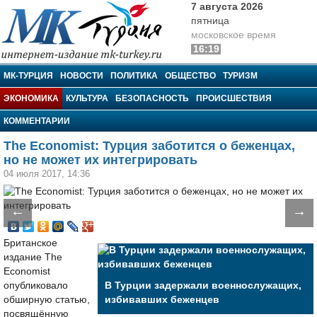
7 августа 2026
пятница
московское время
16:19
МК-Турция
МК-ТУРЦИЯ
НОВОСТИ
ПОЛИТИКА
ОБЩЕСТВО
ТУРИЗМ
ЭКОНОМИКА
КУЛЬТУРА
БЕЗОПАСНОСТЬ
ПРОИСШЕСТВИЯ
КОММЕНТАРИИ
The Economist: Турция заботится о беженцах,
но не может их интегрировать
04 июля 2017, 14:36
←
→
Британское
издание The
Economist
опубликовало
В Турции задержали военнослужащих,
обширную статью,
избивавших беженцев
посвящённую