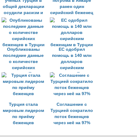
учёных Турции в
погрома в Анкаре
общей декларации
ранен один
осудили расизм и
сирийский беженец
дискриминацию в
СМИ
Опубликованы
ЕС одобрил
последние данные
помощь в 140 млн
о количестве
долларов
сирийских
сирийским
беженцев в Турции
беженцам в Турции
Турция стала
Соглашение с
мировым лидером
Турцией сократило
по приёму
поток беженцев
беженцев
через неё на 97%