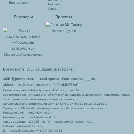
Видеогалерея
Реклама
Архив
Партнеры
Проекты
Новости Турции
Московский комсомолец
Все новости Турции в Вашем смартфоне!
«МК-Турция» совместный проект Издательского дома
«Московский комсомолец»
и АНО «МИРНаС
Сетевое издание «МК в Турции» MK-Turkey.ru — 16+
Зарегистрировано Федеральной службой по надзору в сфере связи, информационных
технологий и массовых коммуникаций (Роскомнадзор).
Свидетельство о регистрации СМИ Эл № ФС 77-66061 от 10.06.2016 г.
Учредитель СМИ – АО «Редакция газеты «Московский Комсомолец»
Редакция СМИ – АНО «МИРНаС»
Главный редактор — Ниязбаев Я.Ю.
Адрес редакции: 115035 , ул. Пятницкая, дом 25, строение 1.
Е-Маил: redaktor@mk-turkey.ru
Контактный телефон: +7 (499) 390-08-91