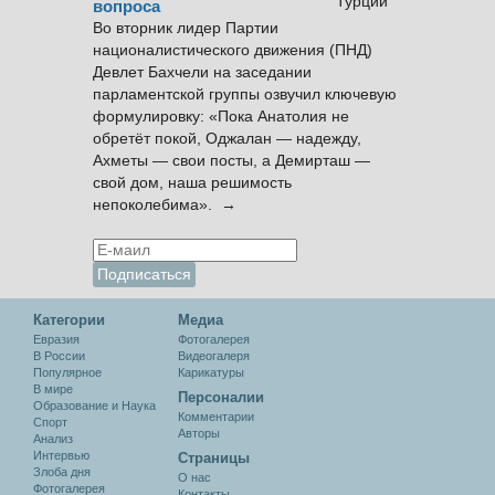
вопроса
Во вторник лидер Партии
националистического движения (ПНД)
Девлет Бахчели на заседании
парламентской группы озвучил ключевую
формулировку: «Пока Анатолия не
обретёт покой, Оджалан — надежду,
Ахметы — свои посты, а Демирташ —
свой дом, наша решимость
непоколебима». →
Категории
Медиа
Евразия
Фотогалерея
В России
Видеогалеря
Популярное
Карикатуры
В мире
Персоналии
Образование и Наука
Комментарии
Спорт
Авторы
Анализ
Интервью
Cтраницы
Злоба дня
О нас
Фотогалерея
Контакты