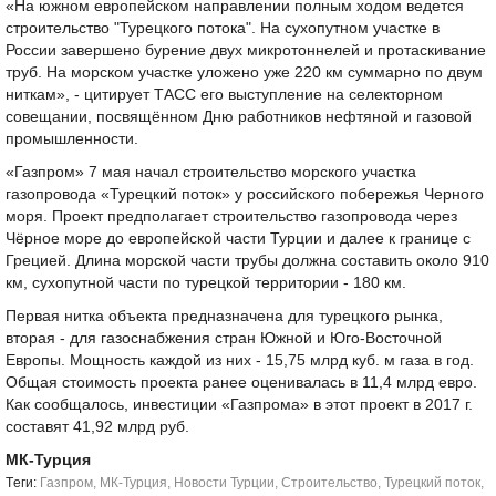
«На южном европейском направлении полным ходом ведется
строительство "Турецкого потока". На сухопутном участке в
России завершено бурение двух микротоннелей и протаскивание
труб. На морском участке уложено уже 220 км суммарно по двум
ниткам», - цитирует ТАСС его выступление на селекторном
совещании, посвящённом Дню работников нефтяной и газовой
промышленности.
«Газпром» 7 мая начал строительство морского участка
газопровода «Турецкий поток» у российского побережья Черного
моря. Проект предполагает строительство газопровода через
Чёрное море до европейской части Турции и далее к границе с
Грецией. Длина морской части трубы должна составить около 910
км, сухопутной части по турецкой территории - 180 км.
Первая нитка объекта предназначена для турецкого рынка,
вторая - для газоснабжения стран Южной и Юго-Восточной
Европы. Мощность каждой из них - 15,75 млрд куб. м газа в год.
Общая стоимость проекта ранее оценивалась в 11,4 млрд евро.
Как сообщалось, инвестиции «Газпрома» в этот проект в 2017 г.
составят 41,92 млрд руб.
МК-Турция
Tеги:
Газпром
,
МК-Турция
,
Новости Турции
,
Строительство
,
Турецкий поток
,