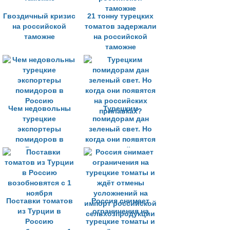
Гвоздичный кризис
21 тонну турецких
на российской
томатов задержали
таможне
на российской
таможне
Чем недовольны
Турецким
турецкие
помидорам дан
экспортеры
зеленый свет. Но
помидоров в
когда они появятся
Россию
на российских
прилавках?
Поставки томатов
Россия снимает
из Турции в
ограничения на
Россию
турецкие томаты и