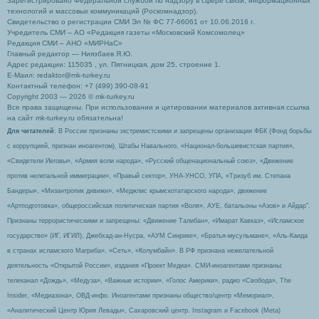
Зарегистрировано Федеральной службой по надзору в сфере связи, информационных
технологий и массовых коммуникаций (Роскомнадзор).
Свидетельство о регистрации СМИ Эл № ФС 77-66061 от 10.06.2016 г.
Учредитель СМИ – АО «Редакция газеты «Московский Комсомолец»
Редакция СМИ – АНО «МИРНаС»
Главный редактор — Ниязбаев Я.Ю.
Адрес редакции: 115035 , ул. Пятницкая, дом 25, строение 1.
Е-Маил: redaktor@mk-turkey.ru
Контактный телефон: +7 (499) 390-08-91
Copyright 2003 — 2026 © mk-turkey.ru
Все права защищены. При использовании и цитировании материалов активная ссылка
на сайт mk-turkey.ru обязательна!
Для читателей
: В России признаны экстремистскими и запрещены организации ФБК (Фонд борьбы
с коррупцией, признан иноагентом), Штабы Навального, «Национал-большевистская партия»,
«Свидетели Иеговы», «Армия воли народа», «Русский общенациональный союз», «Движение
против нелегальной иммиграции», «Правый сектор», УНА-УНСО, УПА, «Тризуб им. Степана
Бандеры», «Мизантропик дивижн», «Меджлис крымскотатарского народа», движение
«Артподготовка», общероссийская политическая партия «Воля», АУЕ, батальоны «Азов» и Айдар″.
Признаны террористическими и запрещены: «Движение Талибан», «Имарат Кавказ», «Исламское
государство» (ИГ, ИГИЛ), Джебхад-ан-Нусра, «АУМ Синрике», «Братья-мусульмане», «Аль-Каида
в странах исламского Магриба», «Сеть», «Колумбайн». В РФ признана нежелательной
деятельность «Открытой России», издания «Проект Медиа». СМИ-иноагентами признаны:
телеканал «Дождь», «Медуза», «Важные истории», «Голос Америки», радио «Свобода», The
Insider, «Медиазона», ОВД-инфо. Иноагентами признаны общество/центр «Мемориал»,
«Аналитический Центр Юрия Левады», Сахаровский центр. Instagram и Facebook (Metа)