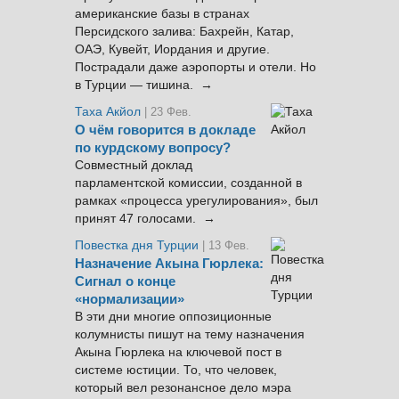
американские базы в странах
Персидского залива: Бахрейн, Катар,
ОАЭ, Кувейт, Иордания и другие.
Пострадали даже аэропорты и отели. Но
в Турции — тишина. →
Таха Акйол
| 23 Фев.
О чём говорится в докладе
по курдскому вопросу?
Совместный доклад
парламентской комиссии, созданной в
рамках «процесса урегулирования», был
принят 47 голосами. →
Повестка дня Турции
| 13 Фев.
Назначение Акына Гюрлека:
Сигнал о конце
«нормализации»
В эти дни многие оппозиционные
колумнисты пишут на тему назначения
Акына Гюрлека на ключевой пост в
системе юстиции. То, что человек,
который вел резонансное дело мэра