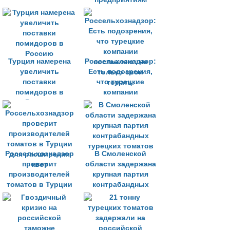
поставлять томаты
в страну
Турция намерена
Россельхознадзор:
увеличить
Есть подозрения,
поставки
что турецкие
помидоров в
компании
Россию
поставляют не
только свои
томаты
Россельхознадзор
В Смоленской
проверит
области задержана
производителей
крупная партия
томатов в Турции
контрабандных
для расширения
турецких томатов
квот