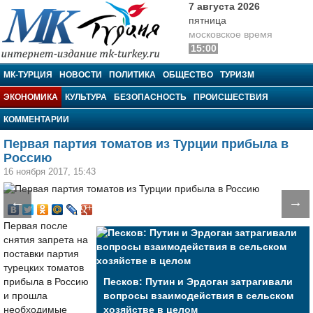
7 августа 2026
пятница
московское время
15:00
МК-Турция
МК-ТУРЦИЯ
НОВОСТИ
ПОЛИТИКА
ОБЩЕСТВО
ТУРИЗМ
ЭКОНОМИКА
КУЛЬТУРА
БЕЗОПАСНОСТЬ
ПРОИСШЕСТВИЯ
КОММЕНТАРИИ
Первая партия томатов из Турции прибыла в
Россию
16 ноября 2017, 15:43
←
→
Первая после
снятия запрета на
поставки партия
турецких томатов
прибыла в Россию
Песков: Путин и Эрдоган затрагивали
и прошла
вопросы взаимодействия в сельском
необходимые
хозяйстве в целом