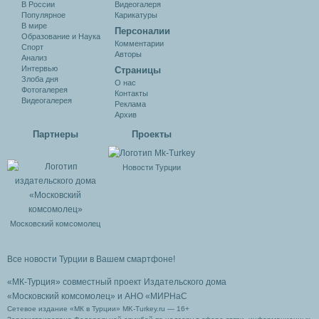
В России
Видеогалеря
Популярное
Карикатуры
В мире
Персоналии
Образование и Наука
Комментарии
Спорт
Авторы
Анализ
Интервью
Cтраницы
Злоба дня
О нас
Фотогалерея
Контакты
Видеогалерея
Реклама
Архив
Партнеры
Проекты
Новости Турции
Московский комсомолец
Все новости Турции в Вашем смартфоне!
«МК-Турция» совместный проект Издательского дома
«Московский комсомолец»
и АНО «МИРНаС
Сетевое издание «МК в Турции» MK-Turkey.ru — 16+