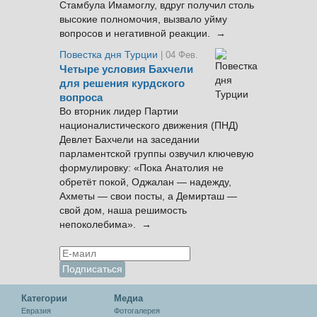
Стамбула Имамоглу, вдруг получил столь
высокие полномочия, вызвало уйму
вопросов и негативной реакции. →
Повестка дня Турции
| 04 Фев.
Четыре условия Бахчели
для решения курдского
вопроса
Во вторник лидер Партии
националистического движения (ПНД)
Девлет Бахчели на заседании
парламентской группы озвучил ключевую
формулировку: «Пока Анатолия не
обретёт покой, Оджалан — надежду,
Ахметы — свои посты, а Демирташ —
свой дом, наша решимость
непоколебима». →
Категории
Медиа
Евразия
Фотогалерея