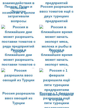
Песков: Путин и
Россия разрешила
Эрдоган
ввоз томатов ещё с
затрагивали
двух турецких
вопросы
предприятий
взаимодействия в
сельском
хозяйстве в целом
Россия в
Россия в
ближайшие дни
ближайшее время
может разрешить
может начать
поставки томатов с
экспорт мяса,
ряда предприятий
молока и рыбы в
Турции
Турцию
Россия разрешила
Россия с 1 февраля
ввоз овощей из
разрешила ещё
Турции
пяти турецким
предприятиям