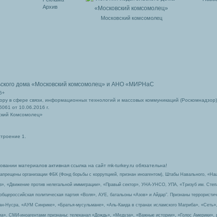
Архив
Московский комсомолец
ьского дома
«Московский комсомолец»
и АНО «МИРНаС
6+
ру в сфере связи, информационных технологий и массовых коммуникаций (Роскомнадзор)
061 от 10.06.2016 г.
ский Комсомолец»
строение 1.
вании материалов активная ссылка на сайт mk-turkey.ru обязательна!
запрещены организации ФБК (Фонд борьбы с коррупцией, признан иноагентом), Штабы Навального, «На
з», «Движение против нелегальной иммиграции», «Правый сектор», УНА-УНСО, УПА, «Тризуб им. Сте
 общероссийская политическая партия «Воля», АУЕ, батальоны «Азов» и Айдар″. Признаны террорист
-ан-Нусра, «АУМ Синрике», «Братья-мусульмане», «Аль-Каида в странах исламского Магриба», «Сеть»
а». СМИ-иноагентами признаны: телеканал «Дождь», «Медуза», «Важные истории», «Голос Америки», 