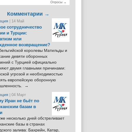
Опросы →
Комментарии →
рция
| 14 Май
ое сотрудничество
ии и Турции:
атизм или
жденное возвращение?
 бельгийской королевы Матильды и
сание девяти оборонных
шений с Турцией официально
няют двумя главными причинами:
йской угрозой и необходимостью
лять европейскую оборонную
шленность. →
рция
| 04 Март
у Иран не бьёт по
канским базам в
и
же несколько дней обстреливает
анские базы в странах
ского залива: Бахрейн, Катар,