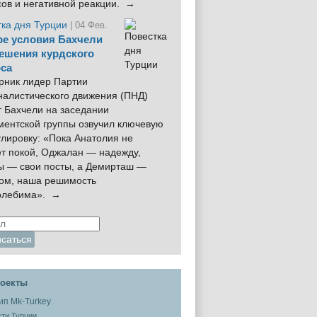
сов и негативной реакции. →
тка дня Турции
| 04 Фев.
е условия Бахчели
ешения курдского
са
рник лидер Партии
налистического движения (ПНД)
 Бахчели на заседании
ментской группы озвучил ключевую
лировку: «Пока Анатолия не
ёт покой, Оджалан — надежду,
ы — свои посты, а Демирташ —
дом, наша решимость
олебима». →
оекты
ти Турции