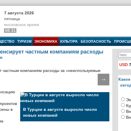
7 августа 2026
пятница
московское время
08:31
ЩЕСТВО
ТУРИЗМ
ЭКОНОМИКА
КУЛЬТУРА
БЕЗОПАСНОСТЬ
ПРОИСШ
пенсирует частным компаниям расходы
»
USD
7
→
Какое
сего
енсацию
Эк
проектов
Ку
оены в
В Турции в августе выросло число
Вн
новых компаний
Вн
ие