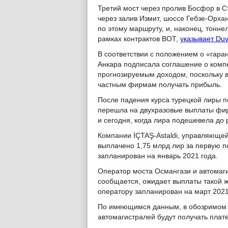
Третий мост через пролив Босфор в С
через залив Измит, шоссе Гебзе-Орха
по этому маршруту, и, наконец, тонн
рамках контрактов BOT,
указывает Duv
В соответствии с положением о «гара
Анкара подписала соглашение о комп
прогнозируемым доходом, поскольку 
частным фирмам получать прибыль.
После падения курса турецкой лиры п
перешла на двухразовые выплаты фир
и сегодня, когда лира подешевела до 
Компании İÇTAŞ-Astaldi, управляющей
выплачено 1,75 млрд лир за первую по
запланирован на январь 2021 года.
Оператор моста Османгази и автомагис
сообщается, ожидает выплаты такой 
оператору запланирован на март 2021
По имеющимся данным, в обозримом
автомагистралей будут получать плате