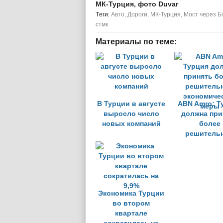
МК-Турция, фото Duvar
Tеги:
Авто
,
Дороги
,
МК-Турция
,
Мост через 
стмк
Материалы по теме:
В Турции в августе
ABN Amro: Т
выросло число
должна при
новых компаний
более
решитель
экономиче
меры
Экономика Турции
во втором
квартале