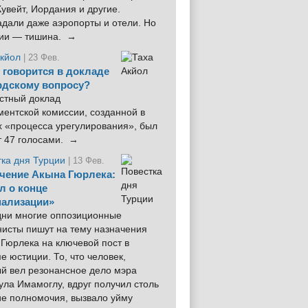
увейт, Иордания и другие.
дали даже аэропорты и отели. Но
ции — тишина. →
Акйол
| 23 Фев.
 говорится в докладе
рдскому вопросу?
стный доклад
ентской комиссии, созданной в
х «процесса урегулирования», был
т 47 голосами. →
тка дня Турции
| 13 Фев.
чение Акына Гюрлека:
л о конце
ализации»
 дни многие оппозиционные
нисты пишут на тему назначения
Гюрлека на ключевой пост в
е юстиции. То, что человек,
ый вел резонансное дело мэра
ла Имамоглу, вдруг получил столь
ие полномочия, вызвало уйму