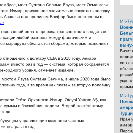
тамбуле, мост Султана Селима Явуза, мост Османгази
нгази-Измир, призванное значительно сократить поездку
ель Аврасья под проливом Босфор были построены в
МК-Ту
ar
.
Военн
нтированной оплате проезда транспортного средства»,
Бельг
енсации любой разницы между фактическим и
прагм
все маршруты облагаются сборами, которые позволяют
выну
Визит
подпи
о отношению к доллару США в 2018 году, Анкара
согла
мам вместо раз в год — система, которая сохраняется
объяс
рекордного уровня, отмечает издание.
росси
 мостом Явуза Султана Селима, в июле 2020 года было
укреп
ловину года, в то время как платёж за вторую половину
промы
МК-Ту
трали Гебзе-Орхангази-Измир, Otoyol Yatırım AŞ, как
Почем
же суммы в ближайшие недели. Второй платёж этому
амери
 года.
Турци
Иран у
 будущем управляющие компании частных
америк
жи два раза в год.
Персид