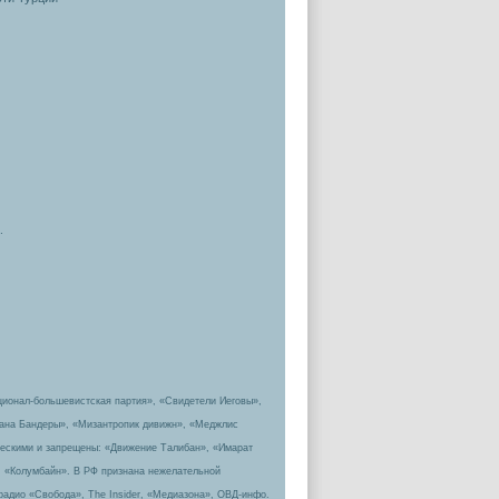
.
ционал-большевистская партия», «Свидетели Иеговы»,
пана Бандеры», «Мизантропик дивижн», «Меджлис
ическими и запрещены: «Движение Талибан», «Имарат
, «Колумбайн». В РФ признана нежелательной
радио «Свобода», The Insider, «Медиазона», ОВД-инфо.