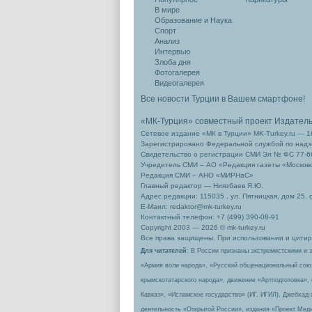
В мире
Образование и Наука
Спорт
Анализ
Интервью
Злоба дня
Фотогалерея
Видеогалерея
Все новости Турции в Вашем смартфоне!
«МК-Турция» совместный проект Издател
Сетевое издание «МК в Турции» MK-Turkey.ru — 1
Зарегистрировано Федеральной службой по надзо
Свидетельство о регистрации СМИ Эл № ФС 77-66
Учредитель СМИ – АО «Редакция газеты «Москов
Редакция СМИ – АНО «МИРНаС»
Главный редактор — Ниязбаев Я.Ю.
Адрес редакции: 115035 , ул. Пятницкая, дом 25, 
Е-Маил: redaktor@mk-turkey.ru
Контактный телефон: +7 (499) 390-08-91
Copyright 2003 — 2026 © mk-turkey.ru
Все права защищены. При использовании и цитиро
Для читателей
: В России признаны экстремистскими и 
«Армия воли народа», «Русский общенациональный сою
крымскотатарского народа», движение «Артподготовка»,
Кавказ», «Исламское государство» (ИГ, ИГИЛ), Джебхад
деятельность «Открытой России», издания «Проект Меди