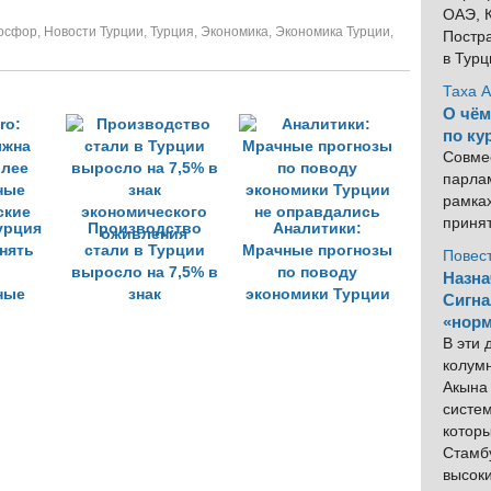
ОАЭ, К
Босфор
,
Новости Турции
,
Турция
,
Экономика
,
Экономика Турции
,
Постра
в Тур
Таха 
О чём
по ку
Совме
парлам
рамка
приня
урция
Производство
Аналитики:
нять
стали в Турции
Мрачные прогнозы
Повес
выросло на 7,5% в
по поводу
Назна
ные
знак
экономики Турции
Сигна
ские
экономического
не оправдались
«норм
оживления
В эти
колум
Акына 
систем
котор
Стамбу
высок