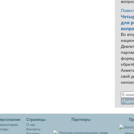
вопро
Повес
Четыр
для р
вопро
Во вто
нацио
Девлет
парла
форму
обрет
Ахмет
свой 
непок
ерсоналии
Cтраницы
Партнеры
Пр
омментарии
О нас
вторы
Контакты
Новос
Реклама