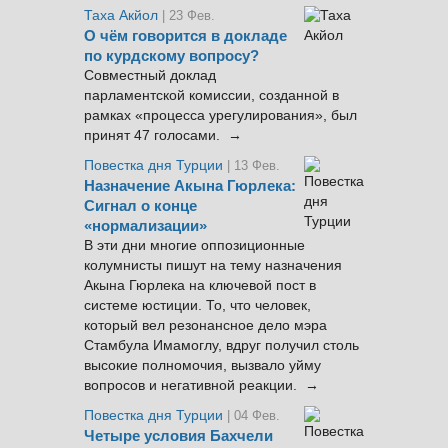
Таха Акйол
| 23 Фев.
О чём говорится в докладе
по курдскому вопросу?
Совместный доклад
парламентской комиссии, созданной в
рамках «процесса урегулирования», был
принят 47 голосами. →
Повестка дня Турции
| 13 Фев.
Назначение Акына Гюрлека:
Сигнал о конце
«нормализации»
В эти дни многие оппозиционные
колумнисты пишут на тему назначения
Акына Гюрлека на ключевой пост в
системе юстиции. То, что человек,
который вел резонансное дело мэра
Стамбула Имамоглу, вдруг получил столь
высокие полномочия, вызвало уйму
вопросов и негативной реакции. →
Повестка дня Турции
| 04 Фев.
Четыре условия Бахчели