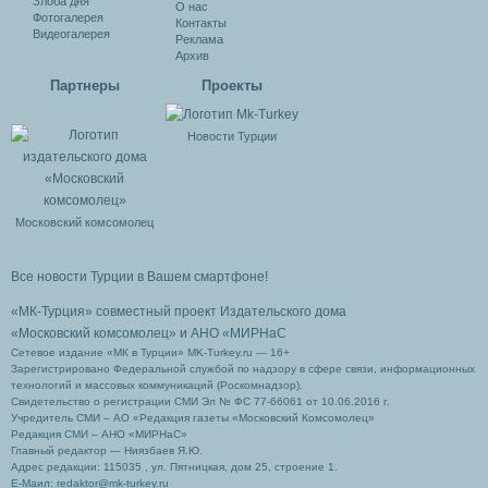
Злоба дня
О нас
Фотогалерея
Контакты
Видеогалерея
Реклама
Архив
Партнеры
Проекты
Новости Турции
Московский комсомолец
Все новости Турции в Вашем смартфоне!
«МК-Турция» совместный проект Издательского дома
«Московский комсомолец»
и АНО «МИРНаС
Сетевое издание «МК в Турции» MK-Turkey.ru — 16+
Зарегистрировано Федеральной службой по надзору в сфере связи, информационных
технологий и массовых коммуникаций (Роскомнадзор).
Свидетельство о регистрации СМИ Эл № ФС 77-66061 от 10.06.2016 г.
Учредитель СМИ – АО «Редакция газеты «Московский Комсомолец»
Редакция СМИ – АНО «МИРНаС»
Главный редактор — Ниязбаев Я.Ю.
Адрес редакции: 115035 , ул. Пятницкая, дом 25, строение 1.
Е-Маил: redaktor@mk-turkey.ru