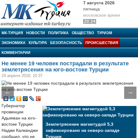
7 августа 2026
пятница
московское время
20:24
МК-Турция
МК-ТУРЦИЯ
НОВОСТИ
ПОЛИТИКА
ОБЩЕСТВО
ТУРИЗМ
ЭКОНОМИКА
КУЛЬТУРА
БЕЗОПАСНОСТЬ
ПРОИСШЕСТВИЯ
КОММЕНТАРИИ
Не менее 19 человек пострадали в результате
землетрясения на юго-востоке Турции
24 апреля 2018, 10:37
←
→
Губернатор
провинции
Адыяман на юго-
востоке Турции
Землетрясение магнитудой 5,3
Наджи Калканджи
зафиксировано на северо-западе
сообщил, что не
Турции