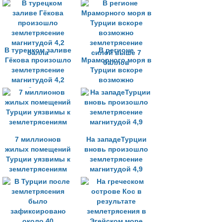
границе
В турецком заливе
В регионе
Гёкова произошло
Мраморного моря в
землетрясение
Турции вскоре
магнитудой 4,2
возможно
балла
землетрясение
силой выше 7
баллов
7 миллионов
На западеТурции
жилых помещений
вновь произошло
Турции уязвимы к
землетрясение
землетрясениям
магнитудой 4,9