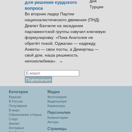
для решения курдского
вопроса
Во вторник лидер Партии
националистического движения (ПНД)
Девлет Бахчели на заседании
парламентской группы озвучил ключевую
формулировку: «Пока Анатолия не
обретёт покой, Оджалан — надежду,
Ахметы — свои посты, а Демирташ —
свой дом, наша решимость
непоколебима». →
Категории
Медиа
Евразия
Фотогалерея
В России
Видеогалеря
Популярное
Карикатуры
В мире
Персоналии
Образование и Наука
Комментарии
Спорт
Авторы
Анализ
Интервью
Cтраницы