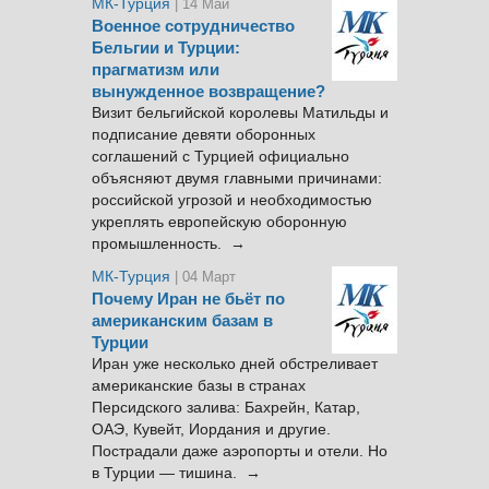
МК-Турция
| 14 Май
Военное сотрудничество
Бельгии и Турции:
прагматизм или
вынужденное возвращение?
Визит бельгийской королевы Матильды и
подписание девяти оборонных
соглашений с Турцией официально
объясняют двумя главными причинами:
российской угрозой и необходимостью
укреплять европейскую оборонную
промышленность. →
МК-Турция
| 04 Март
Почему Иран не бьёт по
американским базам в
Турции
Иран уже несколько дней обстреливает
американские базы в странах
Персидского залива: Бахрейн, Катар,
ОАЭ, Кувейт, Иордания и другие.
Пострадали даже аэропорты и отели. Но
в Турции — тишина. →