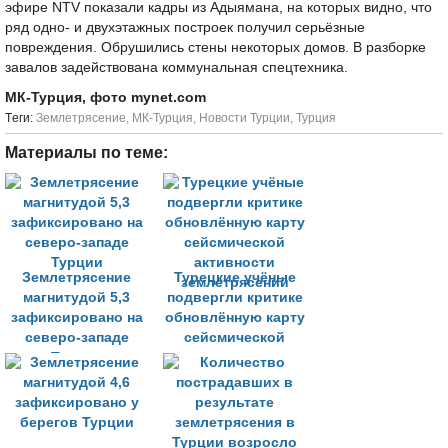
эфире NTV показали кадры из Адыямана, на которых видно, что
ряд одно- и двухэтажных построек получил серьёзные
повреждения. Обрушились стены некоторых домов. В разборке
завалов задействована коммунальная спецтехника.
МК-Турция, фото mynet.com
Tеги:
Землетрясение
,
МК-Турция
,
Новости Турции
,
Турция
Материалы по теме:
Землетрясение
Турецкие учёные
магнитудой 5,3
подвергли критике
зафиксировано на
обновлённую карту
северо-западе
сейсмической
Турции
активности
землетрясений