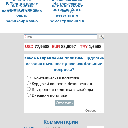
В Турции после
На греческом
землетрясения
острове Кос в
было
результате
зафиксировано
землетрясения в
около 40
Эгейском море
повторных
погибли турок и
подземных толчков
швед
USD
77,9568
EUR
88,9097
TRY
1,6598
Какое направление политики Эрдогана
сегодня вызывает у вас наибольшие
вопросы?
Экономическая политика
Курдский вопрос и безопасность
Внутренняя политика и свободы
Внешняя политика
Ответить
Опросы →
Комментарии →