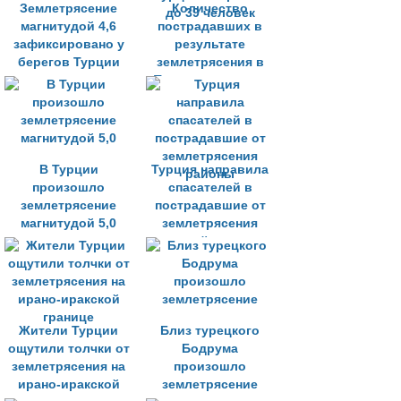
Землетрясение
Количество
магнитудой 4,6
пострадавших в
зафиксировано у
результате
берегов Турции
землетрясения в
Турции возросло
до 39 человек
В Турции
Турция направила
произошло
спасателей в
землетрясение
пострадавшие от
магнитудой 5,0
землетрясения
районы
Жители Турции
Близ турецкого
ощутили толчки от
Бодрума
землетрясения на
произошло
ирано-иракской
землетрясение