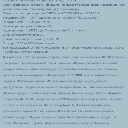
Сетевое издание «МК в Турции» MK-Turkey.ru — 16+
Зарегистрировано Федеральной службой по надзору в сфере связи, информационных
технологий и массовых коммуникаций (Роскомнадзор).
Свидетельство о регистрации СМИ Эл № ФС 77-66061 от 10.06.2016 г.
Учредитель СМИ – АО «Редакция газеты «Московский Комсомолец»
Редакция СМИ – АНО «МИРНаС»
Главный редактор — Ниязбаев Я.Ю.
Адрес редакции: 115035 , ул. Пятницкая, дом 25, строение 1.
Е-Маил: redaktor@mk-turkey.ru
Контактный телефон: +7 (499) 390-08-91
Copyright 2003 — 2026 © mk-turkey.ru
Все права защищены. При использовании и цитировании материалов активная ссылка
на сайт mk-turkey.ru обязательна!
Для читателей
: В России признаны экстремистскими и запрещены организации ФБК (Фонд борьбы
с коррупцией, признан иноагентом), Штабы Навального, «Национал-большевистская партия»,
«Свидетели Иеговы», «Армия воли народа», «Русский общенациональный союз», «Движение
против нелегальной иммиграции», «Правый сектор», УНА-УНСО, УПА, «Тризуб им. Степана
Бандеры», «Мизантропик дивижн», «Меджлис крымскотатарского народа», движение
«Артподготовка», общероссийская политическая партия «Воля», АУЕ, батальоны «Азов» и Айдар″.
Признаны террористическими и запрещены: «Движение Талибан», «Имарат Кавказ», «Исламское
государство» (ИГ, ИГИЛ), Джебхад-ан-Нусра, «АУМ Синрике», «Братья-мусульмане», «Аль-Каида
в странах исламского Магриба», «Сеть», «Колумбайн». В РФ признана нежелательной
деятельность «Открытой России», издания «Проект Медиа». СМИ-иноагентами признаны:
телеканал «Дождь», «Медуза», «Важные истории», «Голос Америки», радио «Свобода», The
Insider, «Медиазона», ОВД-инфо. Иноагентами признаны общество/центр «Мемориал»,