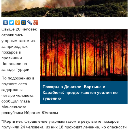
Свыше 20 человек
отравились
угарным газом из-
за природных
пожаров в
провинции
Чанаккале на
западе Турции.
По подозрению в
поджоге леса
Пожары в Денизли, Бартыне и
задержаны
Карабюке: продолжаются усилия по
четыре человека,
тушению
сообщил глава
Минсельхоза
республики Ибрагим Юмаклы.
"Жертв нет. Отравление угарным газом в результате пожаров
получили 24 человека, из них 18 проходят лечение, но опасности