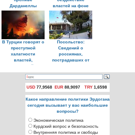
Дарданеллы
властей на фоне
приостановлено из-
лесных пожаров
за природных
пожаров
В Турции говорят о
Посольство:
преступной
Сведений о
халатности
россиянах,
властей,
пострадавших от
приведшей к
природных
лесным пожарам
пожаров в Турции,
нет
USD
77,9568
EUR
88,9097
TRY
1,6598
Какое направление политики Эрдогана
сегодня вызывает у вас наибольшие
вопросы?
Экономическая политика
Курдский вопрос и безопасность
Внутренняя политика и свободы