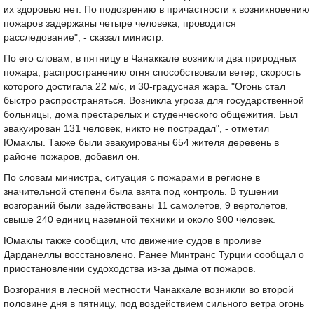
их здоровью нет. По подозрению в причастности к возникновению
пожаров задержаны четыре человека, проводится
расследование", - сказал министр.
По его словам, в пятницу в Чанаккале возникли два природных
пожара, распространению огня способствовали ветер, скорость
которого достигала 22 м/с, и 30-градусная жара. "Огонь стал
быстро распространяться. Возникла угроза для государственной
больницы, дома престарелых и студенческого общежития. Был
эвакуирован 131 человек, никто не пострадал", - отметил
Юмаклы. Также были эвакуированы 654 жителя деревень в
районе пожаров, добавил он.
По словам министра, ситуация с пожарами в регионе в
значительной степени была взята под контроль. В тушении
возгораний были задействованы 11 самолетов, 9 вертолетов,
свыше 240 единиц наземной техники и около 900 человек.
Юмаклы также сообщил, что движение судов в проливе
Дарданеллы восстановлено. Ранее Минтранс Турции сообщал о
приостановлении судоходства из-за дыма от пожаров.
Возгорания в лесной местности Чанаккале возникли во второй
половине дня в пятницу, под воздействием сильного ветра огонь