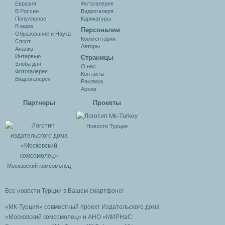
Евразия
Фотогалерея
В России
Видеогалеря
Популярное
Карикатуры
В мире
Персоналии
Образование и Наука
Комментарии
Спорт
Авторы
Анализ
Интервью
Cтраницы
Злоба дня
О нас
Фотогалерея
Контакты
Видеогалерея
Реклама
Архив
Партнеры
Проекты
Новости Турции
Московский комсомолец
Все новости Турции в Вашем смартфоне!
«МК-Турция» совместный проект Издательского дома
«Московский комсомолец»
и АНО «МИРНаС