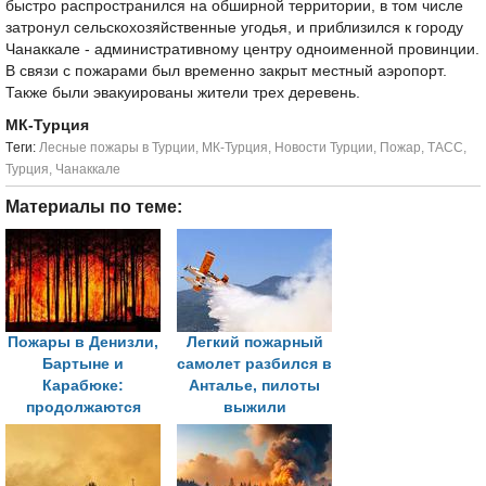
быстро распространился на обширной территории, в том числе
затронул сельскохозяйственные угодья, и приблизился к городу
Чанаккале - административному центру одноименной провинции.
В связи с пожарами был временно закрыт местный аэропорт.
Также были эвакуированы жители трех деревень.
МК-Турция
Tеги:
Лесные пожары в Турции
,
МК-Турция
,
Новости Турции
,
Пожар
,
ТАСС
,
Турция
,
Чанаккале
Материалы по теме:
Пожары в Денизли,
Легкий пожарный
Бартыне и
самолет разбился в
Карабюке:
Анталье, пилоты
продолжаются
выжили
усилия по тушению