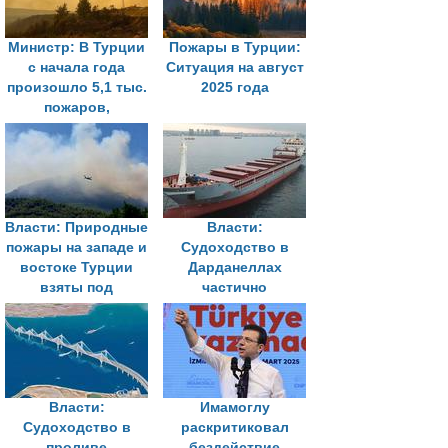
Министр: В Турции
Пожары в Турции:
с начала года
Ситуация на август
произошло 5,1 тыс.
2025 года
пожаров,
преимущественно
по вине людей
Власти: Природные
Власти:
пожары на западе и
Судоходство в
востоке Турции
Дарданеллах
взяты под
частично
контроль
приостановлено из-
за лесного пожара
Власти:
Имамоглу
Судоходство в
раскритиковал
проливе
бездействие