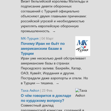
Визит бельгийской королевы Матильды и
подписание девяти оборонных
соглашений с Турцией официально
объясняют двумя главными причинами:
российской угрозой и необходимостью
укреплять европейскую оборонную
промышленность. →
МК-Турция
| 04 Март
Почему Иран не бьёт по
американским базам в
Турции
Иран уже несколько дней обстреливает
американские базы в странах
Персидского залива: Бахрейн, Катар,
ОАЭ, Кувейт, Иордания и другие.
Пострадали даже аэропорты и отели. Но
в Турции — тишина. →
Таха Акйол
| 23 Фев.
О чём говорится в докладе
по курдскому вопросу?
Совместный доклад
парламентской комиссии, созданной в