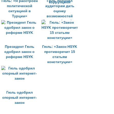
Гюль: «Я расстроен
Гюль поручил
политической
аудиторам дать
ситуацией в
оценку
Турции»
возможностей
Турции в борьбе с
коррупцией
Президент Гюль
Гюль: «Закон HSYK
одобрил закон о
противоречит 15
реформе HSYK
статьям
конституции»
Гюль одобрил
спорный интернет-
закон