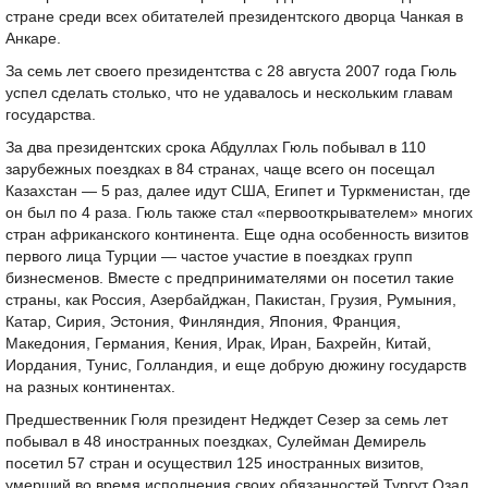
стране среди всех обитателей президентского дворца Чанкая в
Анкаре.
За семь лет своего президентства с 28 августа 2007 года Гюль
успел сделать столько, что не удавалось и нескольким главам
государства.
За два президентских срока Абдуллах Гюль побывал в 110
зарубежных поездках в 84 странах, чаще всего он посещал
Казахстан — 5 раз, далее идут США, Египет и Туркменистан, где
он был по 4 раза. Гюль также стал «первооткрывателем» многих
стран африканского континента. Еще одна особенность визитов
первого лица Турции — частое участие в поездках групп
бизнесменов. Вместе с предпринимателями он посетил такие
страны, как Россия, Азербайджан, Пакистан, Грузия, Румыния,
Катар, Сирия, Эстония, Финляндия, Япония, Франция,
Македония, Германия, Кения, Ирак, Иран, Бахрейн, Китай,
Иордания, Тунис, Голландия, и еще добрую дюжину государств
на разных континентах.
Предшественник Гюля президент Недждет Сезер за семь лет
побывал в 48 иностранных поездках, Сулейман Демирель
посетил 57 стран и осуществил 125 иностранных визитов,
умерший во время исполнения своих обязанностей Тургут Озал