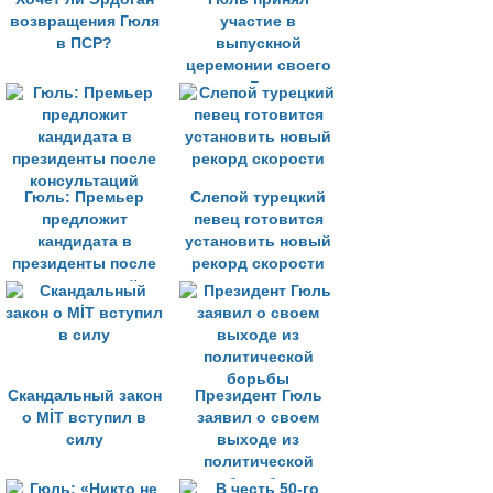
возвращения Гюля
участие в
в ПСР?
выпускной
церемонии своего
сына в Гарварде
Гюль: Премьер
Слепой турецкий
предложит
певец готовится
кандидата в
установить новый
президенты после
рекорд скорости
консультаций
Скандальный закон
Президент Гюль
о MİT вступил в
заявил о своем
силу
выходе из
политической
борьбы