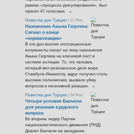
рамках «процесса урегулирования», был
принят 47 голосами. →
Повестка дня Турции
| 13 Фев.
Назначение Акына Гюрлека:
Сигнал о конце
«нормализации»
В эти дни многие оппозиционные
колумнисты пишут на тему назначения
Акына Гюрлека на ключевой пост в
системе юстиции. То, что человек,
который вел резонансное дело мэра
Стамбула Имамоглу, вдруг получил столь
высокие полномочия, вызвало уйму
вопросов и негативной реакции. →
Повестка дня Турции
| 04 Фев.
Четыре условия Бахчели
для решения курдского
вопроса
Во вторник лидер Партии
националистического движения (ПНД)
Девлет Бахчели на заседании