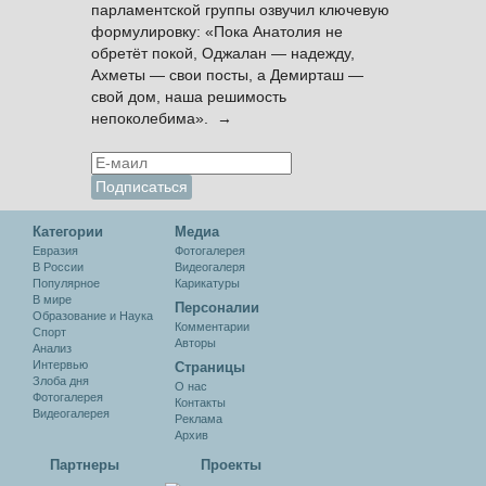
парламентской группы озвучил ключевую
формулировку: «Пока Анатолия не
обретёт покой, Оджалан — надежду,
Ахметы — свои посты, а Демирташ —
свой дом, наша решимость
непоколебима». →
Категории
Медиа
Евразия
Фотогалерея
В России
Видеогалеря
Популярное
Карикатуры
В мире
Персоналии
Образование и Наука
Комментарии
Спорт
Авторы
Анализ
Интервью
Cтраницы
Злоба дня
О нас
Фотогалерея
Контакты
Видеогалерея
Реклама
Архив
Партнеры
Проекты