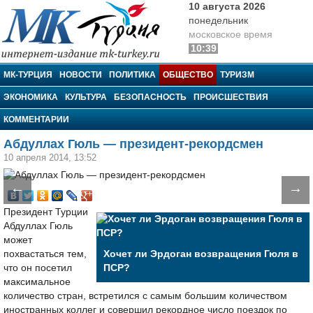
10 августа 2026
понедельник
московское время
10:39
МК-Турция
МК-ТУРЦИЯ
НОВОСТИ
ПОЛИТИКА
ОБЩЕСТВО
ТУРИЗМ
ЭКОНОМИКА
КУЛЬТУРА
БЕЗОПАСНОСТЬ
ПРОИСШЕСТВИЯ
КОММЕНТАРИИ
Абдуллах Гюль — президент-рекордсмен
10 апреля 2014, 13:52
←
→
Президент Турции
Абдуллах Гюль
может
похвастаться тем,
Хочет ли Эрдоган возвращения Гюля в
что он посетил
ПСР?
максимальное
количество стран, встретился с самым большим количеством
иностранных коллег и совершил рекордное число поездок по