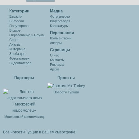
Категории
Медиа
Евразия
Фотогалерея
В России
Видеогалеря
Популярное
Карикатуры
В мире
Персоналии
Образование и Наука
Комментарии
Спорт
Авторы
Анализ
Интервью
Cтраницы
Злоба дня
О нас
Фотогалерея
Контакты
Видеогалерея
Реклама
Архив
Партнеры
Проекты
Новости Турции
Московский комсомолец
Все новости Турции в Вашем смартфоне!