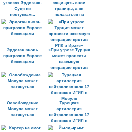
угрозах Эрдогана:
защищать свои
Судя по
границы, а не
поступкам...
полагаться на
Турцию»
Эрдоган вновь
«При угрозе Турция
пригрозил Европе
может провести
беженцами
наземную
операцию против
РПК в Ираке»
Освобождение
Турецкая
Мосула может
артиллерия
затянуться
нейтрализовала 17
боевиков ИГИЛ в
Мосуле