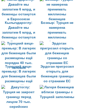
Кылычдароглу:
Бозкыр: Турция не
Давайте мы
намерена
заплатим 6 млрд, и
принимать
беженцы останутся
миллионы
в Евросоюзе
беженцев
Турецкий вице-
Эрдоган пригрозил
премьер: В лагерях
открыть для
для беженцев были
беженцев границы
размещены ещё
со странами ЕС
порядка 40 тыс.
человек