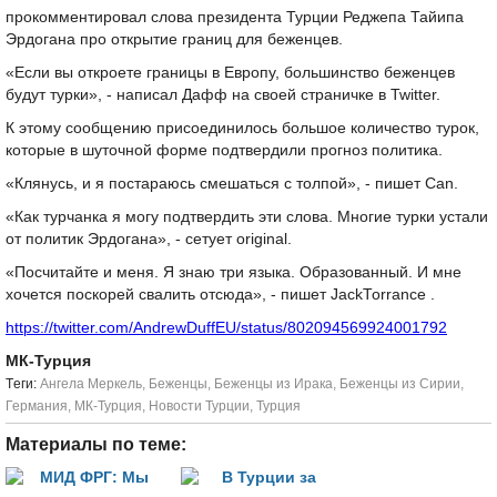
прокомментировал слова президента Турции Реджепа Тайипа
Эрдогана про открытие границ для беженцев.
«Если вы откроете границы в Европу, большинство беженцев
будут турки», - написал Дафф на своей страничке в Twitter.
К этому сообщению присоединилось большое количество турок,
которые в шуточной форме подтвердили прогноз политика.
«Клянусь, и я постараюсь смешаться с толпой», - пишет Can.
«Как турчанка я могу подтвердить эти слова. Многие турки устали
от политик Эрдогана», - сетует original.
«Посчитайте и меня. Я знаю три языка. Образованный. И мне
хочется поскорей свалить отсюда», - пишет JackTorrance .
https://twitter.com/AndrewDuffEU/status/802094569924001792
МК-Турция
Tеги:
Ангела Меркель
,
Беженцы
,
Беженцы из Ирака
,
Беженцы из Сирии
,
Германия
,
МК-Турция
,
Новости Турции
,
Турция
Материалы по теме: