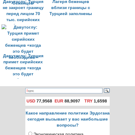
Давутоглу: Турция
Лагеря беженцев
не закроет границу
вблизи границы с
перед лицом 70
Турцией заполнены
тыс. сирийских
беженцев
Давутоглу: Турция
примет сирийских
беженцев «когда
это будет
необходимо»
USD
77,9568
EUR
88,9097
TRY
1,6598
Какое направление политики Эрдогана
сегодня вызывает у вас наибольшие
вопросы?
Экономическая политика