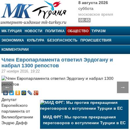
8 августа 2026
суббота
московское время
08:45
МК-Турция
МК-ТУРЦИЯ
НОВОСТИ
ПОЛИТИКА
ОБЩЕСТВО
ТУРИЗМ
ЭКОНОМИКА
КУЛЬТУРА
БЕЗОПАСНОСТЬ
ПРОИСШЕСТВИЯ
КОММЕНТАРИИ
Член Европарламента ответил Эрдогану и
набрал 1300 репостов
27 ноября 2016, 19:22
←
→
Депутат
Европейского
парламента от
Великобритании
МИД ФРГ: Мы против прекращения
Эндрю Дафф
переговоров о вступлении Турции в ЕС