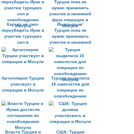
Картер не смог
Йылдырым:
переубедить Ирак в
Турции пока не
участии турецких
нужно принимать
сил в
участие в наземной
освобождении
фазе операции в
Мосула
Мосуле
Артиллерия Турции
Турция выделила
участвует в
16 самолетов для
операции в Мосуле
операции по
освобождению
Мосула
Власти Турции и
США: Турция