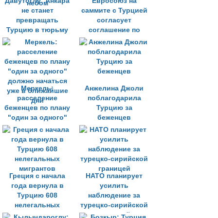
Давутоглу: Анкара
Евросоюз на
не станет
саммите с Турцией
превращать
согласует
Турцию в тюрьму
соглашение по
под открытым
миграции
небом
Меркель:
Анжелина Джоли
расселение
поблагодарила
беженцев по плану
Турцию за
"один за одного"
беженцев
должно начаться
уже в ближайшие
дни
Греция с начала
НАТО планирует
года вернула в
усилить
Турцию 608
наблюдение за
нелегальных
турецко-сирийской
мигрантов
границей