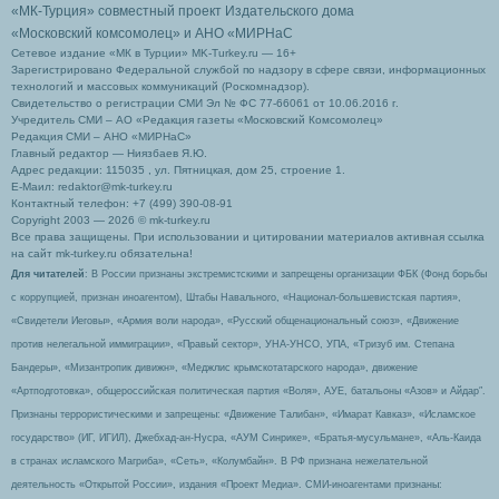
«МК-Турция» совместный проект Издательского дома
«Московский комсомолец»
и АНО «МИРНаС
Сетевое издание «МК в Турции» MK-Turkey.ru — 16+
Зарегистрировано Федеральной службой по надзору в сфере связи, информационных
технологий и массовых коммуникаций (Роскомнадзор).
Свидетельство о регистрации СМИ Эл № ФС 77-66061 от 10.06.2016 г.
Учредитель СМИ – АО «Редакция газеты «Московский Комсомолец»
Редакция СМИ – АНО «МИРНаС»
Главный редактор — Ниязбаев Я.Ю.
Адрес редакции: 115035 , ул. Пятницкая, дом 25, строение 1.
Е-Маил: redaktor@mk-turkey.ru
Контактный телефон: +7 (499) 390-08-91
Copyright 2003 — 2026 © mk-turkey.ru
Все права защищены. При использовании и цитировании материалов активная ссылка
на сайт mk-turkey.ru обязательна!
Для читателей
: В России признаны экстремистскими и запрещены организации ФБК (Фонд борьбы
с коррупцией, признан иноагентом), Штабы Навального, «Национал-большевистская партия»,
«Свидетели Иеговы», «Армия воли народа», «Русский общенациональный союз», «Движение
против нелегальной иммиграции», «Правый сектор», УНА-УНСО, УПА, «Тризуб им. Степана
Бандеры», «Мизантропик дивижн», «Меджлис крымскотатарского народа», движение
«Артподготовка», общероссийская политическая партия «Воля», АУЕ, батальоны «Азов» и Айдар″.
Признаны террористическими и запрещены: «Движение Талибан», «Имарат Кавказ», «Исламское
государство» (ИГ, ИГИЛ), Джебхад-ан-Нусра, «АУМ Синрике», «Братья-мусульмане», «Аль-Каида
в странах исламского Магриба», «Сеть», «Колумбайн». В РФ признана нежелательной
деятельность «Открытой России», издания «Проект Медиа». СМИ-иноагентами признаны: