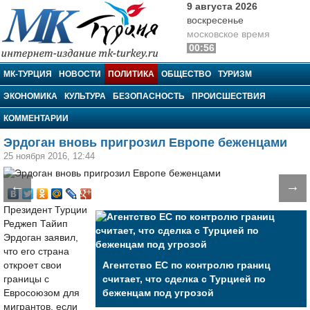
9 августа 2026
воскресенье
московское время
00:56
МК-Турция
МК-ТУРЦИЯ
НОВОСТИ
ПОЛИТИКА
ОБЩЕСТВО
ТУРИЗМ
ЭКОНОМИКА
КУЛЬТУРА
БЕЗОПАСНОСТЬ
ПРОИСШЕСТВИЯ
КОММЕНТАРИИ
Эрдоган вновь пригрозил Европе беженцами
25 ноября 2016, 12:44
←
→
Президент Турции
Реджеп Тайип
Эрдоган заявил,
что его страна
откроет свои
Агентство ЕС по контролю границ
границы с
считает, что сделка с Турцией по
Евросоюзом для
беженцам под угрозой
мигрантов, если