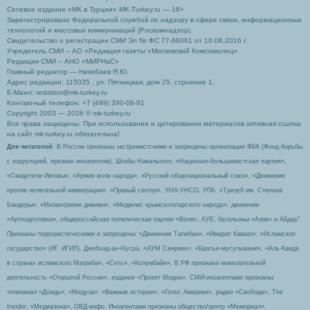
Сетевое издание «МК в Турции» MK-Turkey.ru — 16+
Зарегистрировано Федеральной службой по надзору в сфере связи, информационных
технологий и массовых коммуникаций (Роскомнадзор).
Свидетельство о регистрации СМИ Эл № ФС 77-66061 от 10.06.2016 г.
Учредитель СМИ – АО «Редакция газеты «Московский Комсомолец»
Редакция СМИ – АНО «МИРНаС»
Главный редактор — Ниязбаев Я.Ю.
Адрес редакции: 115035 , ул. Пятницкая, дом 25, строение 1.
Е-Маил: redaktor@mk-turkey.ru
Контактный телефон: +7 (499) 390-08-91
Copyright 2003 — 2026 © mk-turkey.ru
Все права защищены. При использовании и цитировании материалов активная ссылка
на сайт mk-turkey.ru обязательна!
Для читателей
: В России признаны экстремистскими и запрещены организации ФБК (Фонд борьбы
с коррупцией, признан иноагентом), Штабы Навального, «Национал-большевистская партия»,
«Свидетели Иеговы», «Армия воли народа», «Русский общенациональный союз», «Движение
против нелегальной иммиграции», «Правый сектор», УНА-УНСО, УПА, «Тризуб им. Степана
Бандеры», «Мизантропик дивижн», «Меджлис крымскотатарского народа», движение
«Артподготовка», общероссийская политическая партия «Воля», АУЕ, батальоны «Азов» и Айдар″.
Признаны террористическими и запрещены: «Движение Талибан», «Имарат Кавказ», «Исламское
государство» (ИГ, ИГИЛ), Джебхад-ан-Нусра, «АУМ Синрике», «Братья-мусульмане», «Аль-Каида
в странах исламского Магриба», «Сеть», «Колумбайн». В РФ признана нежелательной
деятельность «Открытой России», издания «Проект Медиа». СМИ-иноагентами признаны:
телеканал «Дождь», «Медуза», «Важные истории», «Голос Америки», радио «Свобода», The
Insider, «Медиазона», ОВД-инфо. Иноагентами признаны общество/центр «Мемориал»,