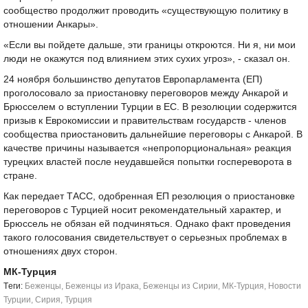
сообщество продолжит проводить «существующую политику в
отношении Анкары».
«Если вы пойдете дальше, эти границы откроются. Ни я, ни мои
люди не окажутся под влиянием этих сухих угроз», - сказал он.
24 ноября большинство депутатов Европарламента (ЕП)
проголосовало за приостановку переговоров между Анкарой и
Брюсселем о вступлении Турции в ЕС. В резолюции содержится
призыв к Еврокомиссии и правительствам государств - членов
сообщества приостановить дальнейшие переговоры с Анкарой. В
качестве причины называется «непропорциональная» реакция
турецких властей после неудавшейся попытки госпереворота в
стране.
Как передает ТАСС, одобренная ЕП резолюция о приостановке
переговоров с Турцией носит рекомендательный характер, и
Брюссель не обязан ей подчиняться. Однако факт проведения
такого голосования свидетельствует о серьезных проблемах в
отношениях двух сторон.
МК-Турция
Tеги:
Беженцы
,
Беженцы из Ирака
,
Беженцы из Сирии
,
МК-Турция
,
Новости
Турции
,
Сирия
,
Турция