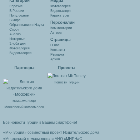
Категории
Медиа
Евразия
Фотогалерея
В России
Видеогалеря
Популярное
Карикатуры
В мире
Персоналии
Образование и Наука
Комментарии
Спорт
Авторы
Анализ
Интервью
Cтраницы
Злоба дня
О нас
Фотогалерея
Контакты
Видеогалерея
Реклама
Архив
Партнеры
Проекты
Новости Турции
Московский комсомолец
Все новости Турции в Вашем смартфоне!
«МК-Турция» совместный проект Издательского дома
«Московский комсомолец»
и АНО «МИРНаС