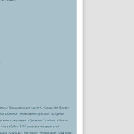
.
ционал-большевистская партия», «Свидетели Иеговы»,
пана Бандеры», «Мизантропик дивижн», «Меджлис
ическими и запрещены: «Движение Талибан», «Имарат
, «Колумбайн». В РФ признана нежелательной
радио «Свобода», The Insider, «Медиазона», ОВД-инфо.