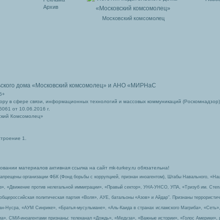
Архив
Московский комсомолец
ьского дома
«Московский комсомолец»
и АНО «МИРНаС
6+
ру в сфере связи, информационных технологий и массовых коммуникаций (Роскомнадзор)
061 от 10.06.2016 г.
ский Комсомолец»
строение 1.
вании материалов активная ссылка на сайт mk-turkey.ru обязательна!
запрещены организации ФБК (Фонд борьбы с коррупцией, признан иноагентом), Штабы Навального, «На
з», «Движение против нелегальной иммиграции», «Правый сектор», УНА-УНСО, УПА, «Тризуб им. Сте
 общероссийская политическая партия «Воля», АУЕ, батальоны «Азов» и Айдар″. Признаны террорист
-ан-Нусра, «АУМ Синрике», «Братья-мусульмане», «Аль-Каида в странах исламского Магриба», «Сеть»
а». СМИ-иноагентами признаны: телеканал «Дождь», «Медуза», «Важные истории», «Голос Америки», 