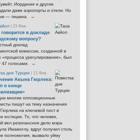
увейт, Иордания и другие.
дали даже аэропорты и отели. Но
ции — тишина. →
Акйол
| 23 Фев.
 говорится в докладе
рдскому вопросу?
стный доклад
ентской комиссии, созданной в
х «процесса урегулирования», был
т 47 голосами. →
тка дня Турции
| 13 Фев.
чение Акына Гюрлека:
л о конце
ализации»
 дни многие оппозиционные
нисты пишут на тему назначения
Гюрлека на ключевой пост в
е юстиции. То, что человек,
ый вел резонансное дело мэра
ла Имамоглу, вдруг получил столь
ие полномочия, вызвало уйму