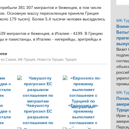
прибыли 381 307 мигрантов и беженцев, в том числе
рю. Основную массу переселенцев приняли Греция
около 179 тысяч). Более 5,4 тысячи человек высадились
МК-Ту
Военн
Бельг
539 мигрантов и беженцев, в Италию - 4199. В Грецию
прагм
ы и пакистанцы, в Италию - нигерийцы, эритрейцы и
выну
Визит
orce
подпи
 из Сирии
,
МК-Турция
,
Новости Турции
,
Турция
согла
объяс
росси
укреп
промы
МК-Ту
Почем
амери
ми
Чавушоглу
«Евросоюз по-
Турци
дки с
пригрозил ЕС
прежнему
Иран у
стали
разрывом
выполняет
америк
ек
соглашения по
соглашение с
Персид
мигрантам
Турцией по