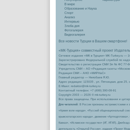
В мире
Образование и Наука
Спорт
Анализ
Интервью
Злоба дня
Фотогалерея
Видеогалерея
Все новости Турции в Вашем смартфоне!
«МК-Турция» совместный проект Издател
Сетевое издание «МК в Турции» MK-Turkey.ru — 1
Зарегистрировано Федеральной службой по надзо
Свидетельство о регистрации СМИ Эл № ФС 77-66
Учредитель СМИ – АО «Редакция газеты «Москов
Редакция СМИ – АНО «МИРНаС»
Главный редактор — Ниязбаев Я.Ю.
Адрес редакции: 115035 , ул. Пятницкая, дом 25, 
Е-Маил: redaktor@mk-turkey.ru
Контактный телефон: +7 (499) 390-08-91
Copyright 2003 — 2026 © mk-turkey.ru
Все права защищены. При использовании и цитиро
Для читателей
: В России признаны экстремистскими и 
«Армия воли народа», «Русский общенациональный сою
крымскотатарского народа», движение «Артподготовка»,
Кавказ», «Исламское государство» (ИГ, ИГИЛ), Джебхад
деятельность «Открытой России», издания «Проект Меди