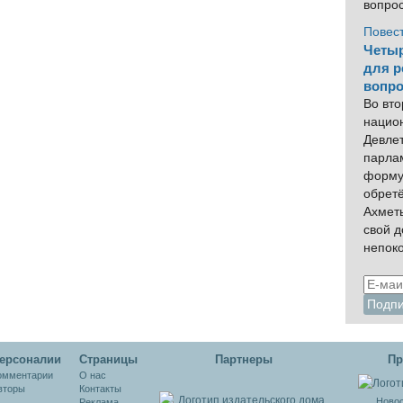
вопро
Повес
Четыр
для р
вопро
Во вто
нацио
Девлет
парла
форму
обрет
Ахмет
свой 
непок
ерсоналии
Cтраницы
Партнеры
Пр
омментарии
О нас
вторы
Контакты
Новос
Реклама