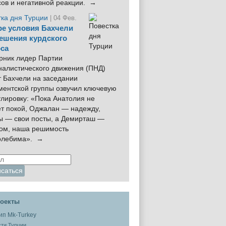
сов и негативной реакции. →
тка дня Турции
| 04 Фев.
е условия Бахчели
ешения курдского
са
рник лидер Партии
налистического движения (ПНД)
 Бахчели на заседании
ментской группы озвучил ключевую
лировку: «Пока Анатолия не
ёт покой, Оджалан — надежду,
ы — свои посты, а Демирташ —
дом, наша решимость
олебима». →
оекты
ти Турции