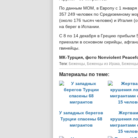
По данным МОМ, в Европу с 1 января 
357 249 человек по Средиземному мо
(около 176 тысяч человек) и Италия (
на берег в Испании.
С 8 по 14 декабря в Грецию прибыли 
приехали в основном сирийцы, афганц
гвинейцы.
МК-Турция, фото Nonviolent Peacef
Tеги:
Беженцы
,
Беженцы из Ирака
,
Беженцы
Материалы по теме:
У западных берегов
Жертва
Турции спасены 68
крушения ло
мигрантов
мигрантами 
15 челов