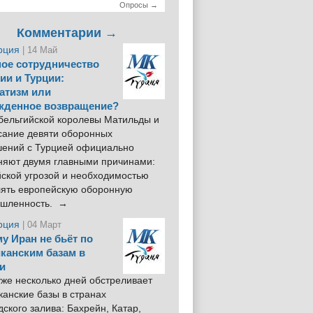
Опросы →
Комментарии →
рция
| 14 Май
ое сотрудничество
ии и Турции:
атизм или
жденное возвращение?
 бельгийской королевы Матильды и
сание девяти оборонных
шений с Турцией официально
няют двумя главными причинами:
йской угрозой и необходимостью
лять европейскую оборонную
шленность. →
рция
| 04 Март
у Иран не бьёт по
канским базам в
и
же несколько дней обстреливает
анские базы в странах
ского залива: Бахрейн, Катар,