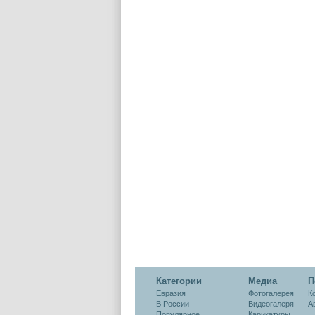
Категории
Медиа
П
Евразия
Фотогалерея
К
В России
Видеогалеря
А
Популярное
Карикатуры