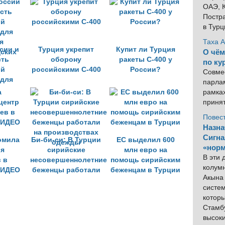
ОАЭ, К
мигрантам»
Постра
в Тур
Таха 
ссии и
Турция укрепит
Купит ли Турция
О чём
сть
оборону
ракеты C-400 у
по ку
ый
российскими С-400
России?
Совме
 для
парлам
я
рамка
ских
приня
Повес
Назна
Сигна
омила
Би-би-си: В Турции
ЕC выделил 600
«норм
ля
сирийские
млн евро на
В эти
 в
несовершеннолетние
помощь сирийским
колум
ВИДЕО
беженцы работали
беженцам в Турции
Акына 
на производствах
систем
одежды
котор
Стамбу
высок