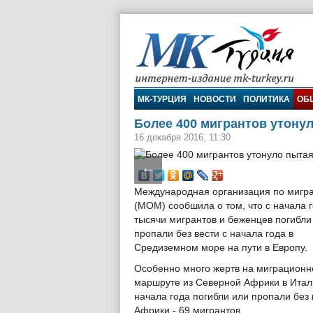
МК-Турция
МК-ТУРЦИЯ
НОВОСТИ
ПОЛИТИКА
ОБ
Более 400 мигрантов утону
16 декабря 2016, 11:30
←
Международная организация по мигр
(МОМ) сообшила о том, что с начала 
тысячи мигрантов и беженцев погибли
пропали без вести с начала года в
Средиземном море на пути в Европу.
Особенно много жертв на миграцион
маршруте из Северной Африки в Итали
начала года погибли или пропали без 
Африки - 69 мигрантов.