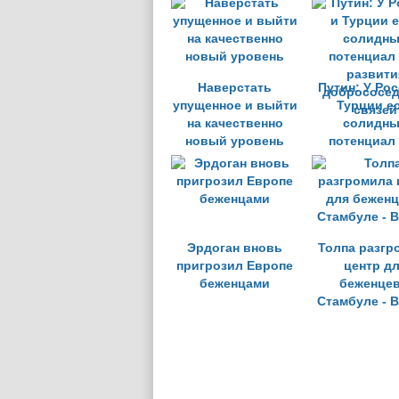
Наверстать
Путин: У Ро
упущенное и выйти
Турции е
на качественно
солидн
новый уровень
потенциал
развити
добрососед
связей
Эрдоган вновь
Толпа разгр
пригрозил Европе
центр д
беженцами
беженцев
Стамбуле - 