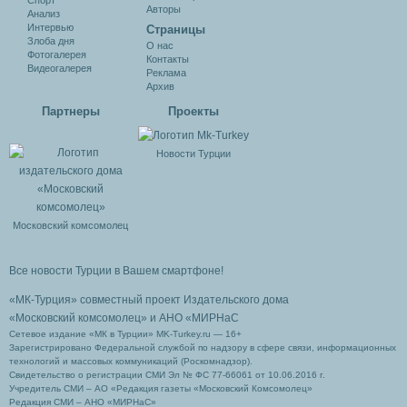
Спорт
Авторы
Анализ
Интервью
Cтраницы
Злоба дня
О нас
Фотогалерея
Контакты
Видеогалерея
Реклама
Архив
Партнеры
Проекты
Новости Турции
Московский комсомолец
Все новости Турции в Вашем смартфоне!
«МК-Турция» совместный проект Издательского дома
«Московский комсомолец»
и АНО «МИРНаС
Сетевое издание «МК в Турции» MK-Turkey.ru — 16+
Зарегистрировано Федеральной службой по надзору в сфере связи, информационных
технологий и массовых коммуникаций (Роскомнадзор).
Свидетельство о регистрации СМИ Эл № ФС 77-66061 от 10.06.2016 г.
Учредитель СМИ – АО «Редакция газеты «Московский Комсомолец»
Редакция СМИ – АНО «МИРНаС»