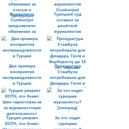
Журналисту
Турецкий суд
Cumhuriyet
оставил за
предъявлено
решёткой
обвинение за
журналистов
статью о
Cumhuriyet
прокуроре
Два примера
Прокуратура
восприятия
Стамбула
несправедливости
потребовала для
в Турции
Дюндара, Гюля и
Бербероглу до 15
лет тюрьмы
Турция уверяет
За что сидят
ЕСПЧ, что Ахмет
турецкие