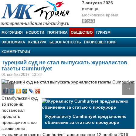
7 августа 2026
пятница
московское время
09:43
МК-Турция
МК-ТУРЦИЯ
НОВОСТИ
ПОЛИТИКА
ОБЩЕСТВО
ТУРИЗМ
ЭКОНОМИКА
КУЛЬТУРА
БЕЗОПАСНОСТЬ
ПРОИСШЕСТВИЯ
КОММЕНТАРИИ
Турецкий суд не стал выпускать журналистов
газеты Cumhuriyet
01 ноября 2017, 13:28
←
→
Стамбульский суд
во вторник
постановил
продлить
Журналисту Cumhuriyet предъявлено
предварительное
обвинение за статью о прокуроре
заключение
журналистов газеты Cumhuriyet, арестованных 12 ноября 2016