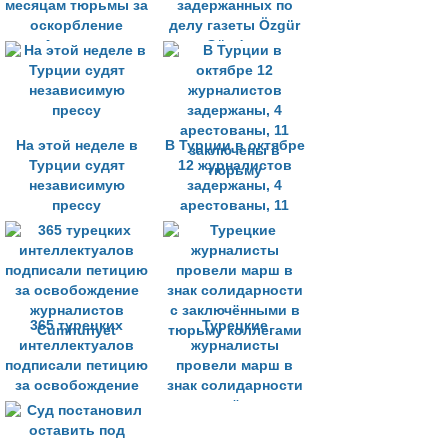
месяцам тюрьмы за
задержанных по
оскорбление
делу газеты Özgür
Ататюрка
Gündem
На этой неделе в
В Турции в октябре
Турции судят
12 журналистов
независимую
задержаны, 4
прессу
арестованы, 11
заключены в
тюрьму
365 турецких
Турецкие
интеллектуалов
журналисты
подписали петицию
провели марш в
за освобождение
знак солидарности
журналистов
с заключёнными в
Cumhuriyet
тюрьму коллегами