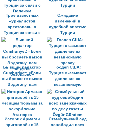
Трое известных
Ожидание
журналистов
изменений в
арестованы в
судебной системе
Турции за связи с
Турции
Гюленом
Бывший редактор
Госдеп США:
Cumhuriyet: «Если
Турция оказывает
вы бросаете вызов
давление на
Эрдогану, вам
независимую
нигде не
прессу
безопасно»
Историк Армаган
Стамбульский суд
приговорён к 15
освободил всех