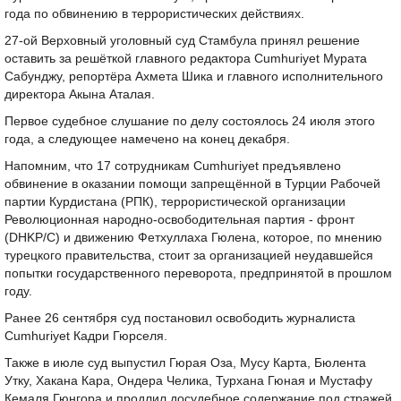
года по обвинению в террористических действиях.
27-ой Верховный уголовный суд Стамбула принял решение
оставить за решёткой главного редактора Cumhuriyet Мурата
Сабунджу, репортёра Ахмета Шика и главного исполнительного
директора Акына Аталая.
Первое судебное слушание по делу состоялось 24 июля этого
года, а следующее намечено на конец декабря.
Напомним, что 17 сотрудникам Cumhuriyet предъявлено
обвинение в оказании помощи запрещённой в Турции Рабочей
партии Курдистана (РПК), террористической организации
Революционная народно-освободительная партия - фронт
(DHKP/C) и движению Фетхуллаха Гюлена, которое, по мнению
турецкого правительства, стоит за организацией неудавшейся
попытки государственного переворота, предпринятой в прошлом
году.
Ранее 26 сентября суд постановил освободить журналиста
Cumhuriyet Кадри Гюрселя.
Также в июле суд выпустил Гюрая Оза, Мусу Карта, Бюлента
Утку, Хакана Кара, Ондера Челика, Турхана Гюная и Мустафу
Кемаля Гюнгора и продлил досудебное содержание под стражей