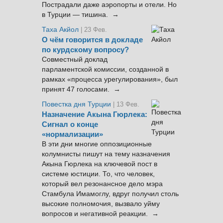
Пострадали даже аэропорты и отели. Но
в Турции — тишина. →
Таха Акйол
| 23 Фев.
О чём говорится в докладе
по курдскому вопросу?
Совместный доклад
парламентской комиссии, созданной в
рамках «процесса урегулирования», был
принят 47 голосами. →
Повестка дня Турции
| 13 Фев.
Назначение Акына Гюрлека:
Сигнал о конце
«нормализации»
В эти дни многие оппозиционные
колумнисты пишут на тему назначения
Акына Гюрлека на ключевой пост в
системе юстиции. То, что человек,
который вел резонансное дело мэра
Стамбула Имамоглу, вдруг получил столь
высокие полномочия, вызвало уйму
вопросов и негативной реакции. →