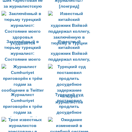
Шик «арестован не
журналисты?
за журналистскую
[лонгрид]
деятельность»
Заключённый в
Известный
тюрьму турецкий
китайский
журналист:
художник Вэйвэй
Состояние моего
поддержал коллегу,
здоровья
заключённую в
ухудшается
тюрьму в Турции
Журналист
Турецкий суд
Cumhuriyet
постановил
приговорён к трём
продлить
годам за
досудебное
сообщение в Twitter
задержание
четырёх
журналистов