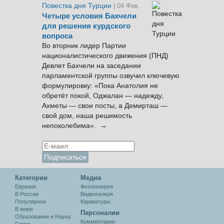
Повестка дня Турции
| 04 Фев.
Четыре условия Бахчели
для решения курдского
вопроса
Во вторник лидер Партии
националистического движения (ПНД)
Девлет Бахчели на заседании
парламентской группы озвучил ключевую
формулировку: «Пока Анатолия не
обретёт покой, Оджалан — надежду,
Ахметы — свои посты, а Демирташ —
свой дом, наша решимость
непоколебима». →
Категории
Медиа
Евразия
Фотогалерея
В России
Видеогалеря
Популярное
Карикатуры
В мире
Персоналии
Образование и Наука
Комментарии