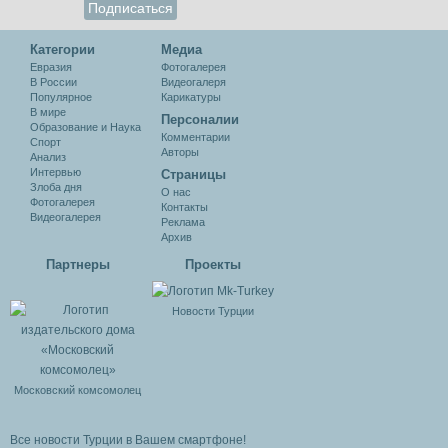
Категории
Медиа
Евразия
Фотогалерея
В России
Видеогалеря
Популярное
Карикатуры
В мире
Персоналии
Образование и Наука
Комментарии
Спорт
Авторы
Анализ
Интервью
Cтраницы
Злоба дня
О нас
Фотогалерея
Контакты
Видеогалерея
Реклама
Архив
Партнеры
Проекты
Новости Турции
Московский комсомолец
Все новости Турции в Вашем смартфоне!