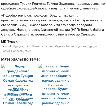
президента Турции Реджепа Тайипа Эрдогана, подразумевая, что
судебная система действовала под политическим давлением.
«Подобно тому, как президент Эрдоган указал на
правозащитников на острове Бююкада, так и я был арестован по
его заявлению», - сказал Кавала. Эти его слова передали
депутаты Народно-республиканской партии (НРП) Вели Агбабы и
Сенала Сарихана, встретившиеся с ним в тюрьме Силиври.
МК-Турция
Tеги:
МК-Турция
,
НРП
,
Новости Турции
,
Реджеп Тайип Эрдоган
,
Турция
,
Тюрьмы
,
аресты
,
стмк
Материалы по теме:
Лидер
Кавала: Будет
гражданского
неприятно, если
общества Турции
меня освободят в
Осман Кавала год
рамках сделки с