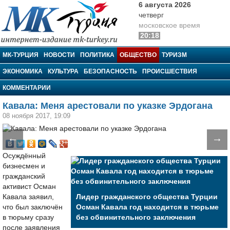
6 августа 2026
четверг
московское время
20:18
МК-Турция
МК-ТУРЦИЯ
НОВОСТИ
ПОЛИТИКА
ОБЩЕСТВО
ТУРИЗМ
ЭКОНОМИКА
КУЛЬТУРА
БЕЗОПАСНОСТЬ
ПРОИСШЕСТВИЯ
КОММЕНТАРИИ
Кавала: Меня арестовали по указке Эрдогана
08 ноября 2017, 19:09
←
→
Осуждённый
бизнесмен и
гражданский
активист Осман
Кавала заявил,
Лидер гражданского общества Турции
что был заключён
Осман Кавала год находится в тюрьме
в тюрьму сразу
без обвинительного заключения
после заявления