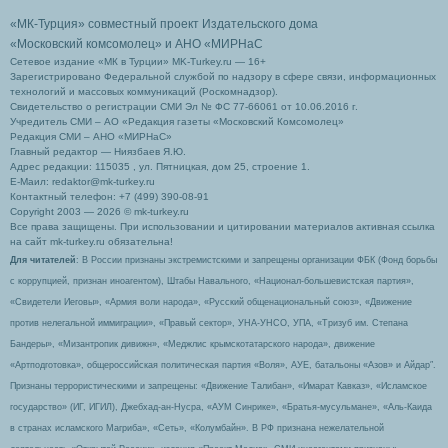
«МК-Турция» совместный проект Издательского дома
«Московский комсомолец»
и АНО «МИРНаС
Сетевое издание «МК в Турции» MK-Turkey.ru — 16+
Зарегистрировано Федеральной службой по надзору в сфере связи, информационных
технологий и массовых коммуникаций (Роскомнадзор).
Свидетельство о регистрации СМИ Эл № ФС 77-66061 от 10.06.2016 г.
Учредитель СМИ – АО «Редакция газеты «Московский Комсомолец»
Редакция СМИ – АНО «МИРНаС»
Главный редактор — Ниязбаев Я.Ю.
Адрес редакции: 115035 , ул. Пятницкая, дом 25, строение 1.
Е-Маил: redaktor@mk-turkey.ru
Контактный телефон: +7 (499) 390-08-91
Copyright 2003 — 2026 © mk-turkey.ru
Все права защищены. При использовании и цитировании материалов активная ссылка
на сайт mk-turkey.ru обязательна!
Для читателей
: В России признаны экстремистскими и запрещены организации ФБК (Фонд борьбы
с коррупцией, признан иноагентом), Штабы Навального, «Национал-большевистская партия»,
«Свидетели Иеговы», «Армия воли народа», «Русский общенациональный союз», «Движение
против нелегальной иммиграции», «Правый сектор», УНА-УНСО, УПА, «Тризуб им. Степана
Бандеры», «Мизантропик дивижн», «Меджлис крымскотатарского народа», движение
«Артподготовка», общероссийская политическая партия «Воля», АУЕ, батальоны «Азов» и Айдар″.
Признаны террористическими и запрещены: «Движение Талибан», «Имарат Кавказ», «Исламское
государство» (ИГ, ИГИЛ), Джебхад-ан-Нусра, «АУМ Синрике», «Братья-мусульмане», «Аль-Каида
в странах исламского Магриба», «Сеть», «Колумбайн». В РФ признана нежелательной