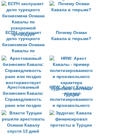
находится в
Европой
тюрьме без
обвинительного
заключения
ЕСПЧ заслушает
Почему Осман
дело турецкого
Кавала в тюрьме?
бизнесмена Османа
Кавалы по
ускоренной
процедуре
Арестованный
HRW: Арест Кавалы
бизнесмен Кавала:
- пример
Справедливость
политизированного
рано или поздно
и произвольного
восторжествует
характера
судебной системы
Турции