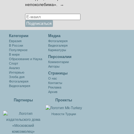
непоколебима». →
Категории
Медиа
Евразия
Фотогалерея
В России
Видеогалеря
Популярное
Карикатуры
В мире
Персоналии
Образование и Наука
Комментарии
Спорт
Авторы
Анализ
Интервью
Cтраницы
Злоба дня
О нас
Фотогалерея
Контакты
Видеогалерея
Реклама
Архив
Партнеры
Проекты
Новости Турции