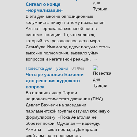
Сигнал о конце
«нормализации»
В эти дни многие оппозиционные
колумнисты пишут на тему назначения
Акына Гюрлека на ключевой пост в
системе юстиции. То, что человек,
который вел резонансное дело мэра
Стамбула Имамоглу, вдруг получил столь
высокие полномочия, вызвало уйму
вопросов и негативной реакции. →
Повестка дня Турции
| 04 Фев.
Четыре условия Бахчели
для решения курдского
вопроса
Во вторник лидер Партии
националистического движения (ПНД)
Девлет Бахчели на заседании
парламентской группы озвучил ключевую
формулировку: «Пока Анатолия не
обретёт покой, Оджалан — надежду,
Ахметы — свои посты, а Демирташ —
свой дом, наша решимость