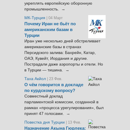
укреплять европейскую оборонную
промышленность. →
МК-Турция
| 04 Март
Почему Иран не бьёт по
американским базам в
Турции
Иран уже несколько дней обстреливает
американские базы в странах
Персидского залива: Бахрейн, Катар,
ОАЭ, Кувейт, Иордания и другие.
Пострадали даже аэропорты и отели. Но
в Турции — тишина. →
Таха Акйол
| 23 Фев.
О чём говорится в докладе
по курдскому вопросу?
Совместный доклад
парламентской комиссии, созданной в
рамках «процесса урегулирования», был
принят 47 голосами. →
Повестка дня Турции
| 13 Фев.
Назначение Акына Гюрлека: