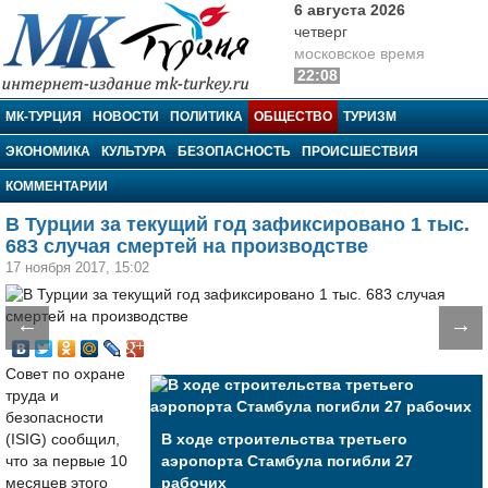
6 августа 2026
четверг
московское время
22:08
МК-Турция
МК-ТУРЦИЯ
НОВОСТИ
ПОЛИТИКА
ОБЩЕСТВО
ТУРИЗМ
ЭКОНОМИКА
КУЛЬТУРА
БЕЗОПАСНОСТЬ
ПРОИСШЕСТВИЯ
КОММЕНТАРИИ
В Турции за текущий год зафиксировано 1 тыс.
683 случая смертей на производстве
17 ноября 2017, 15:02
←
→
Совет по охране
труда и
безопасности
(ISIG) сообщил,
В ходе строительства третьего
что за первые 10
аэропорта Стамбула погибли 27
месяцев этого
рабочих