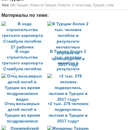
Tеги:
МК-Турция
,
Новости Турции
,
Работа
,
Статистика
,
Турция
,
стмк
Материалы по теме:
В ходе
В Турции более 2
строительства
тыс. человек
третьего аэропорта
погибли в
Стамбула погибли
результате
27 рабочих
несчастных
случаев на
производстве в
2017 году
Отец восьмерых
«2 тыс. 278 человек
детей погиб в
подверглись
Турции во время
пыткам в Турции в
поздравзаписи
2017 году»
видео