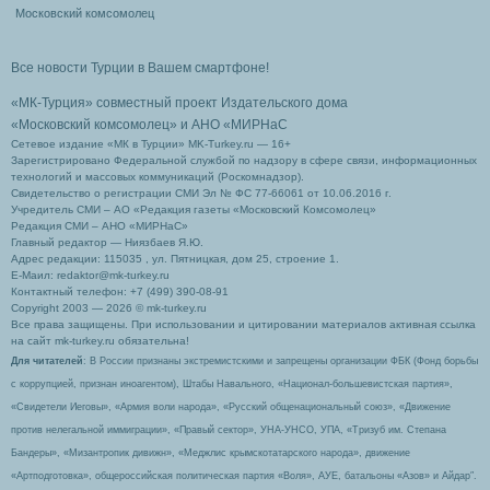
Московский комсомолец
Все новости Турции в Вашем смартфоне!
«МК-Турция» совместный проект Издательского дома
«Московский комсомолец»
и АНО «МИРНаС
Сетевое издание «МК в Турции» MK-Turkey.ru — 16+
Зарегистрировано Федеральной службой по надзору в сфере связи, информационных
технологий и массовых коммуникаций (Роскомнадзор).
Свидетельство о регистрации СМИ Эл № ФС 77-66061 от 10.06.2016 г.
Учредитель СМИ – АО «Редакция газеты «Московский Комсомолец»
Редакция СМИ – АНО «МИРНаС»
Главный редактор — Ниязбаев Я.Ю.
Адрес редакции: 115035 , ул. Пятницкая, дом 25, строение 1.
Е-Маил: redaktor@mk-turkey.ru
Контактный телефон: +7 (499) 390-08-91
Copyright 2003 — 2026 © mk-turkey.ru
Все права защищены. При использовании и цитировании материалов активная ссылка
на сайт mk-turkey.ru обязательна!
Для читателей
: В России признаны экстремистскими и запрещены организации ФБК (Фонд борьбы
с коррупцией, признан иноагентом), Штабы Навального, «Национал-большевистская партия»,
«Свидетели Иеговы», «Армия воли народа», «Русский общенациональный союз», «Движение
против нелегальной иммиграции», «Правый сектор», УНА-УНСО, УПА, «Тризуб им. Степана
Бандеры», «Мизантропик дивижн», «Меджлис крымскотатарского народа», движение
«Артподготовка», общероссийская политическая партия «Воля», АУЕ, батальоны «Азов» и Айдар″.