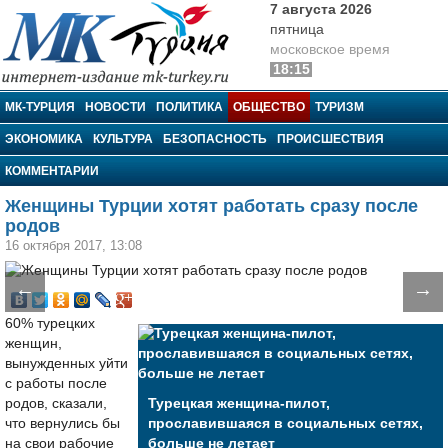
7 августа 2026
пятница
московское время
18:15
МК-Турция
МК-ТУРЦИЯ
НОВОСТИ
ПОЛИТИКА
ОБЩЕСТВО
ТУРИЗМ
ЭКОНОМИКА
КУЛЬТУРА
БЕЗОПАСНОСТЬ
ПРОИСШЕСТВИЯ
КОММЕНТАРИИ
Женщины Турции хотят работать сразу после
родов
16 октября 2017, 13:08
←
→
60% турецких
женщин,
вынужденных уйти
с работы после
родов, сказали,
Турецкая женщина-пилот,
что вернулись бы
прославившаяся в социальных сетях,
на свои рабочие
больше не летает