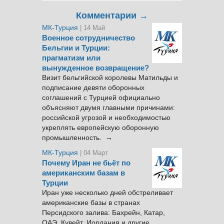
Комментарии →
МК-Турция
| 14 Май
Военное сотрудничество
Бельгии и Турции:
прагматизм или
вынужденное возвращение?
Визит бельгийской королевы Матильды и
подписание девяти оборонных
соглашений с Турцией официально
объясняют двумя главными причинами:
российской угрозой и необходимостью
укреплять европейскую оборонную
промышленность. →
МК-Турция
| 04 Март
Почему Иран не бьёт по
американским базам в
Турции
Иран уже несколько дней обстреливает
американские базы в странах
Персидского залива: Бахрейн, Катар,
ОАЭ, Кувейт, Иордания и другие.