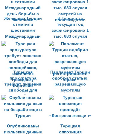
Женщины Турции
В Турции за
отметили
текущий год
шествиями
зафиксировано 1
Международный
тыс. 683 случая
день борьбы с
смертей на
насилием
производстве
Турецкая
Парламент Турции
прокуратура
одобрил статью,
требует лишения
разрешающую
свободы для
муфтиям
полицейских,
регистрировать
избивших
браки
гражданку
Киргизии
Опубликованы
Турецкая
июльские данные
оппозиция