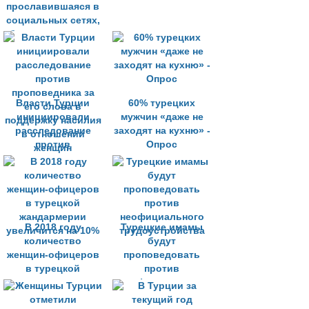
прославившаяся в
социальных сетях,
больше не летает
Власти Турции
60% турецких
инициировали
мужчин «даже не
расследование
заходят на кухню» -
против
Опрос
проповедника за
его слова в
поддержку насилия
в отношении
женщин
В 2018 году
Турецкие имамы
количество
будут
женщин-офицеров
проповедовать
в турецкой
против
жандармерии
неофициального
увеличится на 10%
трудоустройства