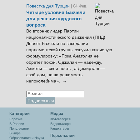
Повестка дня Турции
| 04 Фев.
Четыре условия Бахчели
для решения курдского
вопроса
Во вторник лидер Партии
националистического движения (ПНД)
Девлет Бахчели на заседании
парламентской группы озвучил ключевую
формулировку: «Пока Анатолия не
обретёт покой, Оджалан — надежду,
Ахметы — свои посты, а Демирташ —
свой дом, наша решимость
непоколебима». →
Категории
Медиа
Евразия
Фотогалерея
В России
Видеогалеря
Популярное
Карикатуры
В мире
Персоналии
Образование и Наука