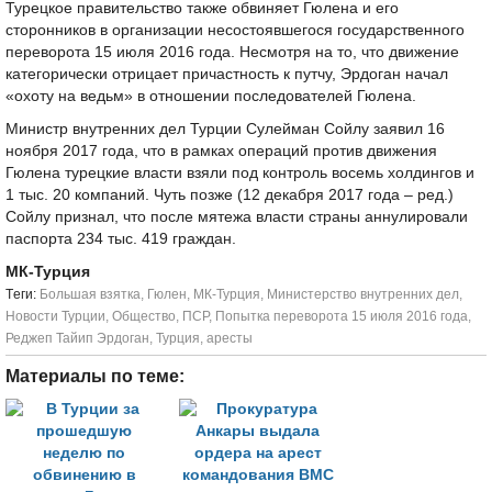
Турецкое правительство также обвиняет Гюлена и его
сторонников в организации несостоявшегося государственного
переворота 15 июля 2016 года. Несмотря на то, что движение
категорически отрицает причастность к путчу, Эрдоган начал
«охоту на ведьм» в отношении последователей Гюлена.
Министр внутренних дел Турции Сулейман Сойлу заявил 16
ноября 2017 года, что в рамках операций против движения
Гюлена турецкие власти взяли под контроль восемь холдингов и
1 тыс. 20 компаний. Чуть позже (12 декабря 2017 года – ред.)
Сойлу признал, что после мятежа власти страны аннулировали
паспорта 234 тыс. 419 граждан.
МК-Турция
Tеги:
Большая взятка
,
Гюлен
,
МК-Турция
,
Министерство внутренних дел
,
Новости Турции
,
Общество
,
ПСР
,
Попытка переворота 15 июля 2016 года
,
Реджеп Тайип Эрдоган
,
Турция
,
аресты
Материалы по теме: