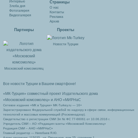
Интервью
Cтраницы
Злоба дня
О нас
Фотогалерея
Контакты
Видеогалерея
Реклама
Архив
Партнеры
Проекты
Новости Турции
Московский комсомолец
Все новости Турции в Вашем смартфоне!
«МК-Турция» совместный проект Издательского дома
«Московский комсомолец»
и АНО «МИРНаС
Сетевое издание «МК в Турции» MK-Turkey.ru — 16+
Зарегистрировано Федеральной службой по надзору в сфере связи, информационных
технологий и массовых коммуникаций (Роскомнадзор).
Свидетельство о регистрации СМИ Эл № ФС 77-66061 от 10.06.2016 г.
Учредитель СМИ – АО «Редакция газеты «Московский Комсомолец»
Редакция СМИ – АНО «МИРНаС»
Главный редактор — Ниязбаев Я.Ю.
Адрес редакции: 115035 , ул. Пятницкая, дом 25, строение 1.