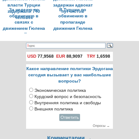
За неделю по
В Турции по
обвинению в
обвинению в
связях с
пропаганде
движением Гюлена
движения Гюлена
власти Турции
задержан адвокат
задержали 740
путчистов
человек
USD
77,9568
EUR
88,9097
TRY
1,6598
Какое направление политики Эрдогана
сегодня вызывает у вас наибольшие
вопросы?
Экономическая политика
Курдский вопрос и безопасность
Внутренняя политика и свободы
Внешняя политика
Ответить
Опросы →
Комментарии →