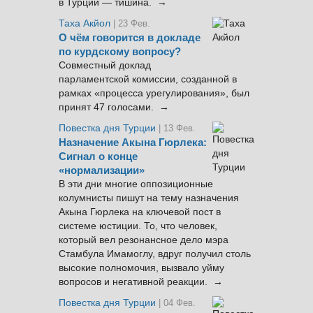
в Турции — тишина. →
Таха Акйол
| 23 Фев.
О чём говорится в докладе
по курдскому вопросу?
Совместный доклад
парламентской комиссии, созданной в
рамках «процесса урегулирования», был
принят 47 голосами. →
Повестка дня Турции
| 13 Фев.
Назначение Акына Гюрлека:
Сигнал о конце
«нормализации»
В эти дни многие оппозиционные
колумнисты пишут на тему назначения
Акына Гюрлека на ключевой пост в
системе юстиции. То, что человек,
который вел резонансное дело мэра
Стамбула Имамоглу, вдруг получил столь
высокие полномочия, вызвало уйму
вопросов и негативной реакции. →
Повестка дня Турции
| 04 Фев.