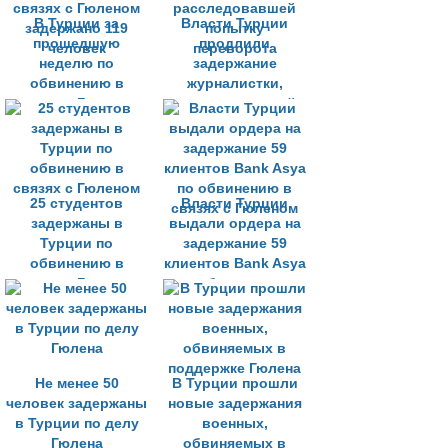
В Турции за
Власти Турции
прошедшую
продлили
неделю по
задержание
обвинению в
журналистки,
связях с Гюленом
расследовавшей
задержано 119
попытку
человек
переворота
25 студентов
Власти Турции
задержаны в
выдали ордера на
Турции по
задержание 59
обвинению в
клиентов Bank Asya
связях с Гюленом
по обвинению в
связях с Гюленом
Не менее 50
В Турции прошли
человек задержаны
новые задержания
в Турции по делу
военных,
Гюлена
обвиняемых в