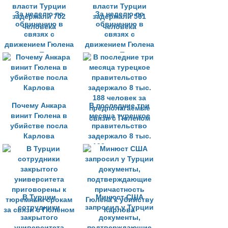
За неделю по
За неделю по
обвинению в
обвинению в
связях с
связях с
движением Гюлена
движением Гюлена
власти Турции
власти Турции
задержали 702
задержали 561
человека
человека
Почему Анкара
В последние три
винит Гюлена в
месяца турецкое
убийстве посла
правительство
Карлова
задержало 8 тыс.
188 человек за
предполагаемые
связи с Гюленом
В Турции
Минюст США
сотрудники
запросил у Турции
закрытого
документы,
университета
подтверждающие