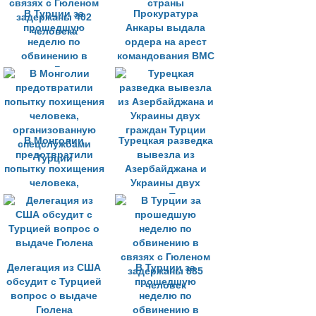
В Турции за
Прокуратура
прошедшую
Анкары выдала
неделю по
ордера на арест
обвинению в
командования ВМС
связях с Гюленом
страны
задержаны 402
человека
В Монголии
Турецкая разведка
предотвратили
вывезла из
попытку похищения
Азербайджана и
человека,
Украины двух
организованную
граждан Турции
спецслужбами
Турции
Делегация из США
В Турции за
обсудит с Турцией
прошедшую
вопрос о выдаче
неделю по
Гюлена
обвинению в