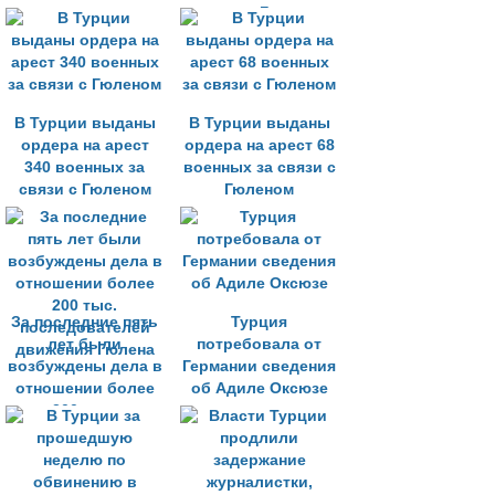
связях с Гюленом
задержаны 885
человек
В Турции выданы
В Турции выданы
ордера на арест
ордера на арест 68
340 военных за
военных за связи с
связи с Гюленом
Гюленом
За последние пять
Турция
лет были
потребовала от
возбуждены дела в
Германии сведения
отношении более
об Адиле Оксюзе
200 тыс.
последователей
движения Гюлена