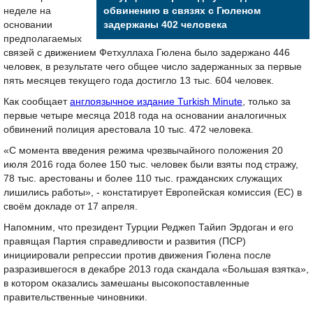
неделе на
обвинению в связях с Гюленом
основании
задержаны 402 человека
предполагаемых
связей с движением Фетхуллаха Гюлена было задержано 446
человек, в результате чего общее число задержанных за первые
пять месяцев текущего года достигло 13 тыс. 604 человек.
Как сообщает
англоязычное издание Turkish Minute
, только за
первые четыре месяца 2018 года на основании аналогичных
обвинений полиция арестовала 10 тыс. 472 человека.
«С момента введения режима чрезвычайного положения 20
июля 2016 года более 150 тыс. человек были взяты под стражу,
78 тыс. арестованы и более 110 тыс. гражданских служащих
лишились работы», - констатирует Европейская комиссия (ЕС) в
своём докладе от 17 апреля.
Напомним, что президент Турции Реджеп Тайип Эрдоган и его
правящая Партия справедливости и развития (ПСР)
инициировали репрессии против движения Гюлена после
разразившегося в декабре 2013 года скандала «Большая взятка»,
в котором оказались замешаны высокопоставленные
правительственные чиновники.