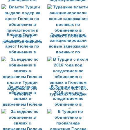
приговорены к
причастность
тюремным срокам
Гюлена к убийству
за связи с Гюленом
Карлова
Власти Турции
Турецкие власти
выдали ордер на
санкционировали
арест Гюлена по
новые задержания
обвинению в
военных по
причастности к
обвинению в
убийству
связях с Гюленом
российского посла
За неделю по
В Турции с июля
обвинению в
2016 года под
связях с
следствием по
движением Гюлена
обвинению в
власти Турции
связях с Гюленом
задержали 568
находятся 402 тыс.
человек
турецких граждан