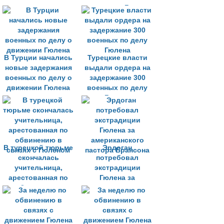
поддержке Гюлена
В Турции начались
Турецкие власти
новые задержания
выдали ордера на
военных по делу о
задержание 300
движении Гюлена
военных по делу
Гюлена
В турецкой тюрьме
Эрдоган
скончалась
потребовал
учительница,
экстрадиции
арестованная по
Гюлена за
обвинению в
американского
связях с Гюленом
пастора Брансона