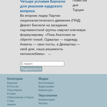
Четыре условия Бахчели
для решения курдского
вопроса
Во вторник лидер Партии
националистического движения (ПНД)
Девлет Бахчели на заседании
парламентской группы озвучил ключевую
формулировку: «Пока Анатолия не
обретёт покой, Оджалан — надежду,
Ахметы — свои посты, а Демирташ —
свой дом, наша решимость
непоколебима». →
Категории
Медиа
Евразия
Фотогалерея
В России
Видеогалеря
Популярное
Карикатуры
В мире
Персоналии
Образование и Наука
Комментарии
Спорт
Авторы
Анализ