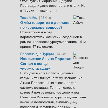
ОАЭ, Кувейт, Иордания и другие.
Пострадали даже аэропорты и отели. Но
в Турции — тишина. →
Таха Акйол
| 23 Фев.
О чём говорится в докладе
по курдскому вопросу?
Совместный доклад
парламентской комиссии, созданной в
рамках «процесса урегулирования», был
принят 47 голосами. →
Повестка дня Турции
| 13 Фев.
Назначение Акына Гюрлека:
Сигнал о конце
«нормализации»
В эти дни многие оппозиционные
колумнисты пишут на тему назначения
Акына Гюрлека на ключевой пост в
системе юстиции. То, что человек,
который вел резонансное дело мэра
Стамбула Имамоглу, вдруг получил столь
высокие полномочия, вызвало уйму
вопросов и негативной реакции. →