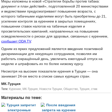
Меры изложены в новой «Стратегии борьбы против табака:
документ и план действий», подготовленной 20 министерствами
и ведомствами предусматривают повышение возраста, с
которого табачными изделиями могут быть приобретены до 21,
усилении контроля за курением в закрытых помещениях,
повышении ставок налогов на табачные изделия и
просветительских кампаний, направленных на повышение
осведомленности о рисках для здоровья, связанных с курением,
сообщает ODA TV
.
Одним из ярких предложений является введение позитивной
дискриминации для некурящих сотрудников, позволяя им
работать сокращённый день, увеличить ежегодный отпуск на
неделю и штрафовать их по более низкому курсу.
Несмотря на высокие показатели курения в Турции ― она
занимает 24-ое место в списке самых курящих стран.
МК-Турция
Tеги:
Курение
,
МК-Турция
,
Новости Турции
,
Общество
,
Турция
,
стмк
Материалы по теме: