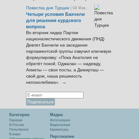
Повестка дня Турции
| 04 Фев.
Четыре условия Бахчели
для решения курдского
вопроса
Во вторник лидер Партии
националистического движения (ПНД)
Девлет Бахчели на заседании
парламентской группы озвучил ключевую
формулировку: «Пока Анатолия не
обретёт покой, Оджалан — надежду,
Ахметы — свои посты, а Демирташ —
свой дом, наша решимость
непоколебима». →
Категории
Медиа
Евразия
Фотогалерея
В России
Видеогалеря
Популярное
Карикатуры
В мире
Персоналии
Образование и Наука