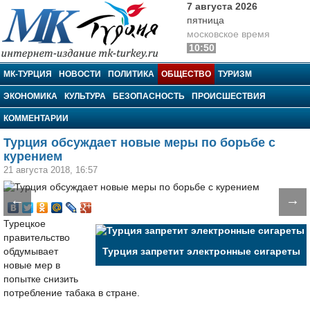
7 августа 2026
пятница
московское время
10:50
МК-Турция
МК-ТУРЦИЯ
НОВОСТИ
ПОЛИТИКА
ОБЩЕСТВО
ТУРИЗМ
ЭКОНОМИКА
КУЛЬТУРА
БЕЗОПАСНОСТЬ
ПРОИСШЕСТВИЯ
КОММЕНТАРИИ
Турция обсуждает новые меры по борьбе с
курением
21 августа 2018, 16:57
←
→
Турецкое
правительство
обдумывает
Турция запретит электронные сигареты
новые мер в
попытке снизить
потребление табака в стране.