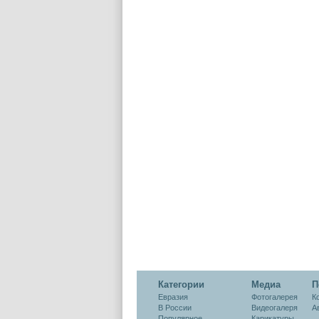
Категории
Медиа
П
Евразия
Фотогалерея
К
В России
Видеогалеря
А
Популярное
Карикатуры