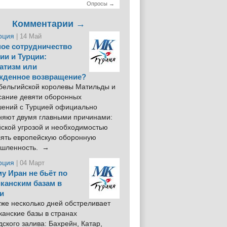
Опросы →
Комментарии →
рция
| 14 Май
ое сотрудничество
ии и Турции:
атизм или
жденное возвращение?
 бельгийской королевы Матильды и
сание девяти оборонных
шений с Турцией официально
няют двумя главными причинами:
йской угрозой и необходимостью
лять европейскую оборонную
шленность. →
рция
| 04 Март
у Иран не бьёт по
канским базам в
и
же несколько дней обстреливает
анские базы в странах
ского залива: Бахрейн, Катар,