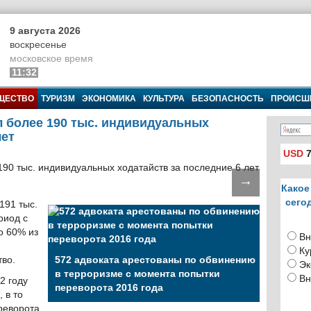
9 августа 2026
воскресенье
московское время
11:32
ЩЕСТВО
ТУРИЗМ
ЭКОНОМИКА
КУЛЬТУРА
БЕЗОПАСНОСТЬ
ПРОИСШ
 более 190 тыс. индивидуальных
лет
USD
7
→
Какое
сего
191 тыс.
риод с
о 60% из
Вн
Ку
тво.
572 адвоката арестованы по обвинению
Эк
в терроризме с момента попытки
Вн
2 году
переворота 2016 года
 в то
ереворота