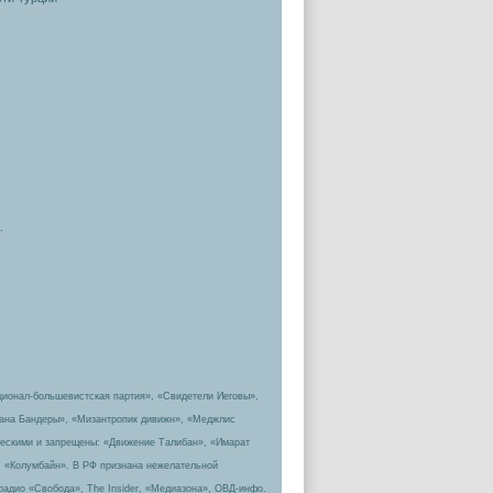
.
ционал-большевистская партия», «Свидетели Иеговы»,
пана Бандеры», «Мизантропик дивижн», «Меджлис
ическими и запрещены: «Движение Талибан», «Имарат
, «Колумбайн». В РФ признана нежелательной
радио «Свобода», The Insider, «Медиазона», ОВД-инфо.