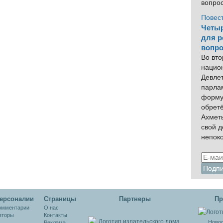
вопро
Повес
Четыр
для р
вопро
Во вто
нацио
Девлет
парла
форму
обрет
Ахмет
свой 
непок
ерсоналии
Cтраницы
Партнеры
Пр
омментарии
О нас
вторы
Контакты
Новос
Реклама