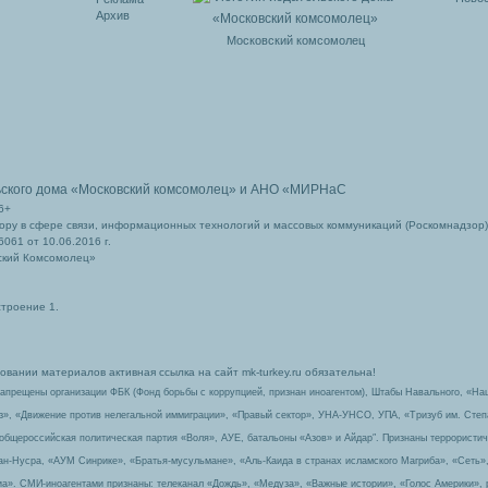
Архив
Московский комсомолец
ьского дома
«Московский комсомолец»
и АНО «МИРНаС
6+
ру в сфере связи, информационных технологий и массовых коммуникаций (Роскомнадзор)
061 от 10.06.2016 г.
ский Комсомолец»
строение 1.
вании материалов активная ссылка на сайт mk-turkey.ru обязательна!
запрещены организации ФБК (Фонд борьбы с коррупцией, признан иноагентом), Штабы Навального, «На
з», «Движение против нелегальной иммиграции», «Правый сектор», УНА-УНСО, УПА, «Тризуб им. Сте
 общероссийская политическая партия «Воля», АУЕ, батальоны «Азов» и Айдар″. Признаны террорист
-ан-Нусра, «АУМ Синрике», «Братья-мусульмане», «Аль-Каида в странах исламского Магриба», «Сеть»
а». СМИ-иноагентами признаны: телеканал «Дождь», «Медуза», «Важные истории», «Голос Америки», 