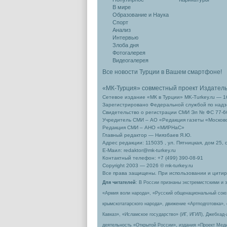
В мире
Образование и Наука
Спорт
Анализ
Интервью
Злоба дня
Фотогалерея
Видеогалерея
Все новости Турции в Вашем смартфоне!
«МК-Турция» совместный проект Издател
Сетевое издание «МК в Турции» MK-Turkey.ru — 1
Зарегистрировано Федеральной службой по надзо
Свидетельство о регистрации СМИ Эл № ФС 77-66
Учредитель СМИ – АО «Редакция газеты «Москов
Редакция СМИ – АНО «МИРНаС»
Главный редактор — Ниязбаев Я.Ю.
Адрес редакции: 115035 , ул. Пятницкая, дом 25, 
Е-Маил: redaktor@mk-turkey.ru
Контактный телефон: +7 (499) 390-08-91
Copyright 2003 — 2026 © mk-turkey.ru
Все права защищены. При использовании и цитиро
Для читателей
: В России признаны экстремистскими и 
«Армия воли народа», «Русский общенациональный сою
крымскотатарского народа», движение «Артподготовка»,
Кавказ», «Исламское государство» (ИГ, ИГИЛ), Джебхад
деятельность «Открытой России», издания «Проект Меди