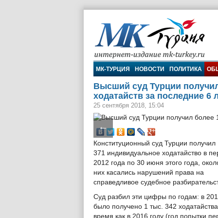
МК-Турция
МК-ТУРЦИЯ
НОВОСТИ
ПОЛИТИКА
ОБ
Высший суд Турции получил
ходатайств за последние 6 
25 сентября 2018, 15:04
←
Конституционный суд Турции получил 
371 индивидуальное ходатайство в пе
2012 года по 30 июня этого года, окол
них касались нарушений права на
справедливое судебное разбирательс
Суд разбил эти цифры по годам: в 201
было получено 1 тыс. 342 ходатайства,
время как в 2016 году (год попытки п