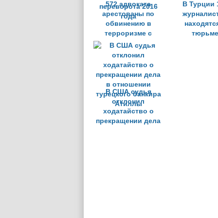
572 адвоката
В Турции 
арестованы по
журналис
обвинению в
находятс
терроризме с
тюрьм
момента попытки
переворота 2016
года
В США судья
отклонил
ходатайство о
прекращении дела
в отношении
турецкого банкира
Атиллы