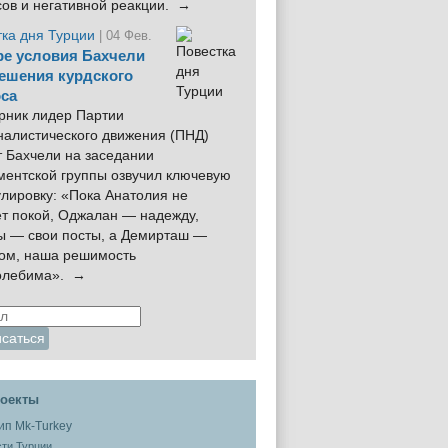
сов и негативной реакции. →
тка дня Турции
| 04 Фев.
е условия Бахчели
ешения курдского
са
рник лидер Партии
налистического движения (ПНД)
 Бахчели на заседании
ментской группы озвучил ключевую
лировку: «Пока Анатолия не
ёт покой, Оджалан — надежду,
ы — свои посты, а Демирташ —
дом, наша решимость
олебима». →
оекты
ти Турции