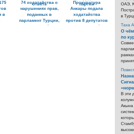
175
74 ходатайства о
Прокуратура
ОАЭ, К
тов
нарушениях прав,
Анкары подала
Постра
я в
поданных в
ходатайства
в Тур
е
парламент Турции,
против 8 депутатов
Таха 
остались без
прокурдской
О чём
ответа
партии
по ку
Совме
парлам
рамка
приня
Повес
Назна
Сигна
«норм
В эти
колум
Акына 
систем
котор
Стамбу
высок