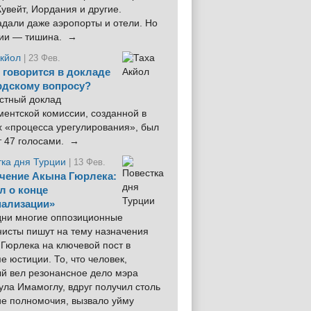
увейт, Иордания и другие.
дали даже аэропорты и отели. Но
ции — тишина. →
Акйол
| 23 Фев.
 говорится в докладе
рдскому вопросу?
стный доклад
ентской комиссии, созданной в
х «процесса урегулирования», был
т 47 голосами. →
тка дня Турции
| 13 Фев.
чение Акына Гюрлека:
л о конце
ализации»
 дни многие оппозиционные
нисты пишут на тему назначения
Гюрлека на ключевой пост в
е юстиции. То, что человек,
ый вел резонансное дело мэра
ла Имамоглу, вдруг получил столь
ие полномочия, вызвало уйму