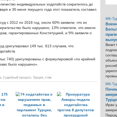
 количество индивидуальных ходатайств сократилось до
нваря и 30 июня текущего года этот показатель составил
МК-Ту
суд с 2012 по 2018 год, около 60% заявили, что их
Военн
бирательство было нарушено, 13% отметили, что имело
Бельг
ав, гарантированных Конституцией, и 9% заявили о
прагм
выну
Визит
д урегулировал 149 тыс. 613 случаев, что
подпи
датайств.
согла
 тыс 740) урегулированы с формулировкой «по крайней
объяс
право было нарушено».
росси
укреп
промы
а
,
Судебный процесс
,
Турция
,
стмк
МК-Ту
Почем
амери
Турци
Иран у
америк
Персид