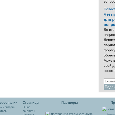
вопро
Повес
Четыр
для р
вопро
Во вто
нацио
Девлет
парла
форму
обрет
Ахмет
свой 
непок
ерсоналии
Cтраницы
Партнеры
Пр
омментарии
О нас
вторы
Контакты
Новос
Реклама