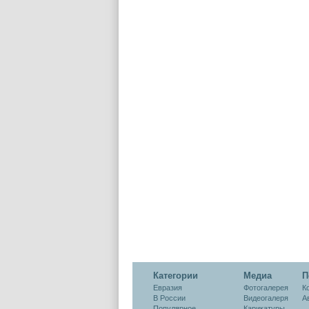
Категории
Медиа
П
Евразия
Фотогалерея
К
В России
Видеогалеря
А
Популярное
Карикатуры