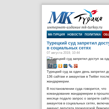
МК-Турция
МК-ТУРЦИЯ
НОВОСТИ
ПОЛИТИКА
ОБ
Турецкий суд запретил досту
в социальных сетях
07 августа 2019, 10:44
←
Турецкий суд за один день запретил д
136 сайтам и аккаунтам в Twitter посл
жандармерии.
В постановлении суда говорится, что
командование жандармерии в прошл
месяце подало запрос о запрете сайт
аккаунтов в социальных сетях, включая
аккаунт депутата прокурдской Демокр