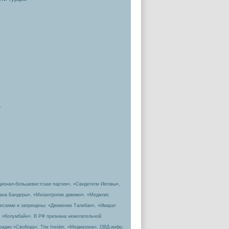
.
ционал-большевистская партия», «Свидетели Иеговы»,
пана Бандеры», «Мизантропик дивижн», «Меджлис
ическими и запрещены: «Движение Талибан», «Имарат
, «Колумбайн». В РФ признана нежелательной
радио «Свобода», The Insider, «Медиазона», ОВД-инфо.