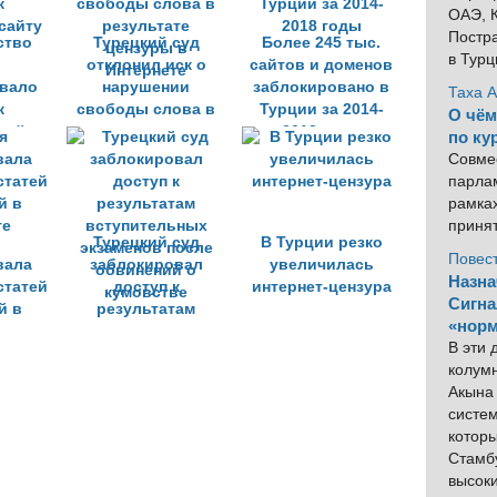
ОАЭ, К
Постра
ство
Турецкий суд
Более 245 тыс.
в Тур
отклонил иск о
сайтов и доменов
вало
нарушении
заблокировано в
Таха 
к
свободы слова в
Турции за 2014-
О чём
сайту
результате
2018 годы
по ку
цензуры в
Совме
Интернете
парлам
рамка
приня
Турецкий суд
В Турции резко
Повес
вала
заблокировал
увеличилась
Назна
статей
доступ к
интернет-цензура
Сигна
й в
результатам
«норм
те
вступительных
В эти
экзаменов после
колум
обвинений о
Акына 
кумовстве
систем
котор
Стамбу
высок