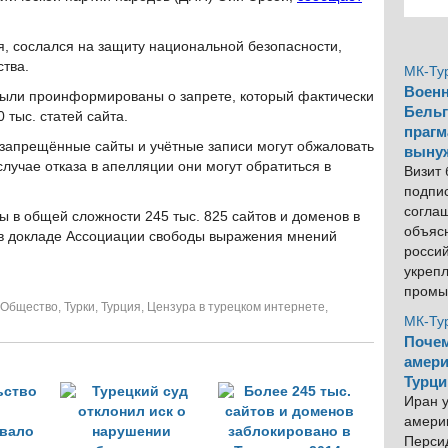
я, сослался на защиту национальной безопасности,
тва.
МК-Ту
Военн
е были проинформированы о запрете, который фактически
Бельг
 тыс. статей сайта.
прагм
о запрещённые сайты и учётные записи могут обжаловать
выну
лучае отказа в апелляции они могут обратиться в
Визит
подпи
согла
ы в общей сложности 245 тыс. 825 сайтов и доменов в
объяс
я в докладе Ассоциации свободы выражения мнений
росси
укреп
промы
Общество
,
Турки
,
Турция
,
Цензура в турецком интернете
,
МК-Ту
Почем
амери
Турци
Иран у
америк
Персид