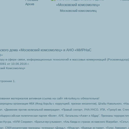
Архив
Московский комсомолец
ьского дома
«Московский комсомолец»
и АНО «МИРНаС
6+
ру в сфере связи, информационных технологий и массовых коммуникаций (Роскомнадзор)
061 от 10.06.2016 г.
ский Комсомолец»
строение 1.
вании материалов активная ссылка на сайт mk-turkey.ru обязательна!
запрещены организации ФБК (Фонд борьбы с коррупцией, признан иноагентом), Штабы Навального, «На
з», «Движение против нелегальной иммиграции», «Правый сектор», УНА-УНСО, УПА, «Тризуб им. Сте
 общероссийская политическая партия «Воля», АУЕ, батальоны «Азов» и Айдар″. Признаны террорист
-ан-Нусра, «АУМ Синрике», «Братья-мусульмане», «Аль-Каида в странах исламского Магриба», «Сеть»
а». СМИ-иноагентами признаны: телеканал «Дождь», «Медуза», «Важные истории», «Голос Америки», 