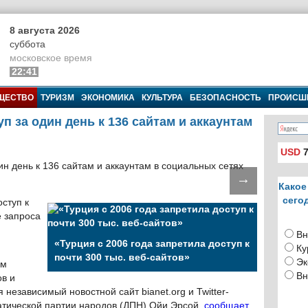
8 августа 2026
суббота
московское время
22:41
ЩЕСТВО
ТУРИЗМ
ЭКОНОМИКА
КУЛЬТУРА
БЕЗОПАСНОСТЬ
ПРОИСШ
п за один день к 136 сайтам и аккаунтам
USD
7
→
Какое
сего
оступ к
е запроса
Вн
«Турция с 2006 года запретила доступ к
Ку
почти 300 тыс. веб-сайтов»
Эк
ом
Вн
ов и
 независимый новостной сайт bianet.org и Twitter-
атической партии народов (ДПН) Ойи Эрсой,
сообщает