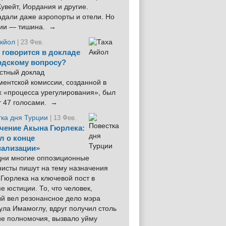
увейт, Иордания и другие.
дали даже аэропорты и отели. Но
ции — тишина. →
Акйол
| 23 Фев.
 говорится в докладе
рдскому вопросу?
стный доклад
ентской комиссии, созданной в
х «процесса урегулирования», был
т 47 голосами. →
тка дня Турции
| 13 Фев.
чение Акына Гюрлека:
л о конце
ализации»
 дни многие оппозиционные
нисты пишут на тему назначения
Гюрлека на ключевой пост в
е юстиции. То, что человек,
ый вел резонансное дело мэра
ла Имамоглу, вдруг получил столь
ие полномочия, вызвало уйму