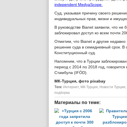
independent MedyaScope.
Суд, указывая причину своего решени
индивидуальных прав, жизни и имущес
В руководстве Bianet заявили, что н
заблокировал доступ ко всем почти 200
Отметим, что Bianet и другие недавн
решение суда в семидневный срок. В с
Конституционный суд.
Напомним, что в Турции заблокирован
период с 2014 по 2018 год, говоритс
Стамбула (IFÖD).
МК-Турция, фото pixabay
Tеги:
Интернет
,
МК-Турция
,
Новости Турции
,
подборка
Материалы по теме: