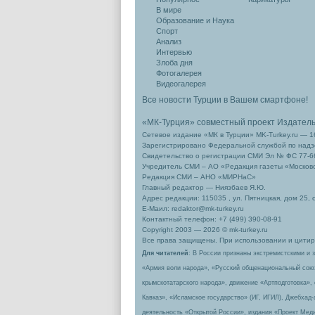
В мире
Образование и Наука
Спорт
Анализ
Интервью
Злоба дня
Фотогалерея
Видеогалерея
Все новости Турции в Вашем смартфоне!
«МК-Турция» совместный проект Издател
Сетевое издание «МК в Турции» MK-Turkey.ru — 1
Зарегистрировано Федеральной службой по надзо
Свидетельство о регистрации СМИ Эл № ФС 77-66
Учредитель СМИ – АО «Редакция газеты «Москов
Редакция СМИ – АНО «МИРНаС»
Главный редактор — Ниязбаев Я.Ю.
Адрес редакции: 115035 , ул. Пятницкая, дом 25, 
Е-Маил: redaktor@mk-turkey.ru
Контактный телефон: +7 (499) 390-08-91
Copyright 2003 — 2026 © mk-turkey.ru
Все права защищены. При использовании и цитиро
Для читателей
: В России признаны экстремистскими и 
«Армия воли народа», «Русский общенациональный сою
крымскотатарского народа», движение «Артподготовка»,
Кавказ», «Исламское государство» (ИГ, ИГИЛ), Джебхад
деятельность «Открытой России», издания «Проект Меди