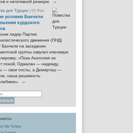
сов и негативной реакции. →
тка дня Турции
| 04 Фев.
е условия Бахчели
ешения курдского
са
рник лидер Партии
налистического движения (ПНД)
 Бахчели на заседании
ментской группы озвучил ключевую
лировку: «Пока Анатолия не
ёт покой, Оджалан — надежду,
ы — свои посты, а Демирташ —
дом, наша решимость
олебима». →
оекты
ти Турции