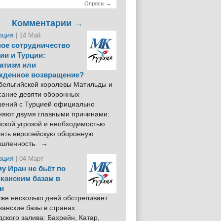
Опросы →
Комментарии →
рция
| 14 Май
ое сотрудничество
ии и Турции:
атизм или
жденное возвращение?
 бельгийской королевы Матильды и
сание девяти оборонных
шений с Турцией официально
няют двумя главными причинами:
йской угрозой и необходимостью
лять европейскую оборонную
шленность. →
рция
| 04 Март
у Иран не бьёт по
канским базам в
и
же несколько дней обстреливает
анские базы в странах
ского залива: Бахрейн, Катар,