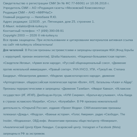
Свидетельство о регистрации СМИ Эл № ФС 77-66061 от 10.06.2016 г.
Учредитель СМИ – АО «Редакция газеты «Московский Комсомолец»
Редакция СМИ – АНО «МИРНаС»
Главный редактор — Ниязбаев Я.Ю.
Адрес редакции: 115035 , ул. Пятницкая, дом 25, строение 1.
Е-Маил: redaktor@mk-turkey.ru
Контактный телефон: +7 (499) 390-08-91
Copyright 2003 — 2026 © mk-turkey.ru
Все права защищены. При использовании и цитировании материалов активная ссылка
на сайт mk-turkey.ru обязательна!
Для читателей
: В России признаны экстремистскими и запрещены организации ФБК (Фонд борьбы
с коррупцией, признан иноагентом), Штабы Навального, «Национал-большевистская партия»,
«Свидетели Иеговы», «Армия воли народа», «Русский общенациональный союз», «Движение
против нелегальной иммиграции», «Правый сектор», УНА-УНСО, УПА, «Тризуб им. Степана
Бандеры», «Мизантропик дивижн», «Меджлис крымскотатарского народа», движение
«Артподготовка», общероссийская политическая партия «Воля», АУЕ, батальоны «Азов» и Айдар″.
Признаны террористическими и запрещены: «Движение Талибан», «Имарат Кавказ», «Исламское
государство» (ИГ, ИГИЛ), Джебхад-ан-Нусра, «АУМ Синрике», «Братья-мусульмане», «Аль-Каида
в странах исламского Магриба», «Сеть», «Колумбайн». В РФ признана нежелательной
деятельность «Открытой России», издания «Проект Медиа». СМИ-иноагентами признаны:
телеканал «Дождь», «Медуза», «Важные истории», «Голос Америки», радио «Свобода», The
Insider, «Медиазона», ОВД-инфо. Иноагентами признаны общество/центр «Мемориал»,
«Аналитический Центр Юрия Левады», Сахаровский центр. Instagram и Facebook (Metа)
запрещены в РФ за экстремизм.