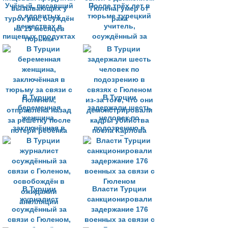
Учёный, писавший
После трёх лет в
о ядовитых
тюрьме турецкий
веществах в
учитель,
пищевых продуктах
осуждённый за
вызывающих у
связи с движением
турок рак, осуждён
Гюлена, умер от
на 15 месяцев
рака
тюрьмы
В Турции
В Турции
беременная
задержали шесть
женщина,
человек по
заключённая в
подозрению в
тюрьму за связи с
связях с Гюленом
Гюленом,
из-за того, что они
отправлена назад
демонстрировали
за решётку после
кадры убийства
потери ребёнка
посла Карлова
В Турции
Власти Турции
журналист
санкционировали
осуждённый за
задержание 176
связи с Гюленом,
военных за связи с