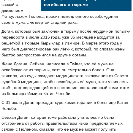
связей с
погибшего в тюрьме
движением
Фетхуллахом Гюлена, просит немедленного освобождения
своего мужа с четвёртой стадией рака.
Доган, который был заключён в тюрьму после неудачной попытки
переворота в июле 2016 года, уже 35 месяцев находится за
решёткой в тюрьме Кырыклар в Измире. В марте этого года у
него был диагностирован рак лёгких, который, по словам жены
быстро распространился на другие органы.
Жена Догана, Сейхан, написала в Twitter, что её мужа не
освобождают из тюрьмы, хотя он смертельно болен. Она
заявила, что суды ожидают медицинского заключения от Совета
судебной медицины, чтобы освободить её мужа, хотя у них есть
отчёт, подтверждающий его состояние, составленный комитетом
из больницы Измира Катип Челеби.
С 31 июля Доган проходит курс химиотерапии в больнице Катип
Челеби.
Сейхан Доган, которая тоже работала учителем, но была
отстранена от работы правительством из-за предполагаемых
связей с Гюленом, сказала, что её муж не может получить