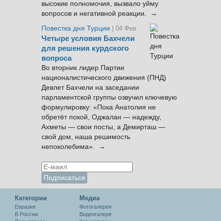
высокие полномочия, вызвало уйму
вопросов и негативной реакции. →
Повестка дня Турции
| 04 Фев.
Четыре условия Бахчели
для решения курдского
вопроса
Во вторник лидер Партии
националистического движения (ПНД)
Девлет Бахчели на заседании
парламентской группы озвучил ключевую
формулировку: «Пока Анатолия не
обретёт покой, Оджалан — надежду,
Ахметы — свои посты, а Демирташ —
свой дом, наша решимость
непоколебима». →
Категории
Медиа
Евразия
Фотогалерея
В России
Видеогалеря