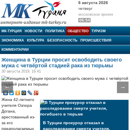
6 августа 2026
четверг
московское время
06:54
МК-Турция
МК-ТУРЦИЯ
НОВОСТИ
ПОЛИТИКА
ОБЩЕСТВО
ТУРИЗМ
ЭКОНОМИКА
КУЛЬТУРА
БЕЗОПАСНОСТЬ
ПРОИСШЕСТВИЯ
КОММЕНТАРИИ
Женщина в Турции просит освободить своего
мужа с четвёртой стадией рака из тюрьмы
30 августа 2019, 16:41
←
→
Жена 42-летнего
учителя Озгюра
Догана,
арестованный из-
за его
В Турции прокурор отказал в
предполагаемых
расследовании смерти учителя,