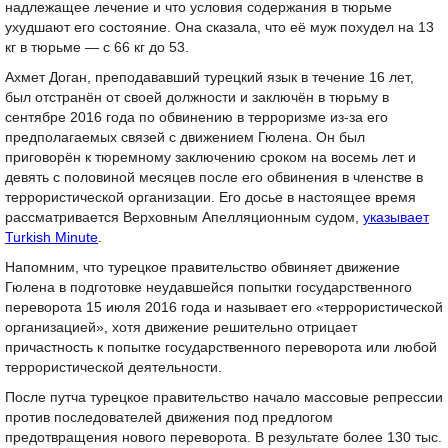
надлежащее лечение и что условия содержания в тюрьме
ухудшают его состояние. Она сказала, что её муж похудел на 13
кг в тюрьме — с 66 кг до 53.
Ахмет Доган, преподававший турецкий язык в течение 16 лет,
был отстранён от своей должности и заключён в тюрьму в
сентябре 2016 года по обвинению в терроризме из-за его
предполагаемых связей с движением Гюлена. Он был
приговорён к тюремному заключению сроком на восемь лет и
девять с половиной месяцев после его обвинения в членстве в
террористической организации. Его досье в настоящее время
рассматривается Верховным Апелляционным судом,
указывает
Turkish Minute
.
Напомним, что турецкое правительство обвиняет движение
Гюлена в подготовке неудавшейся попытки государственного
переворота 15 июля 2016 года и называет его «террористической
организацией», хотя движение решительно отрицает
причастность к попытке государственного переворота или любой
террористической деятельности.
После путча турецкое правительство начало массовые репрессии
против последователей движения под предлогом
предотвращения нового переворота. В результате более 130 тыс.