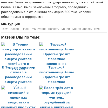
человек были отстранены от государственных должностей, ещё
более 30 тыс. были заключены в тюрьму, проводились
расследования в отношении примерно 600 тыс. человек
обвиняемых в терроризме.
МК-Турция
Tеги:
Болезнь
,
Гюлен
,
МК-Турция
,
Новости Турции
,
Турция
,
аресты
,
стмк
Материалы по теме:
В Турции прокурор
Турецкой
отказал в
писательнице Аслы
расследовании
Эрдоган грозит
смерти учителя,
тюремное
погибшего в
заключение
тюрьме