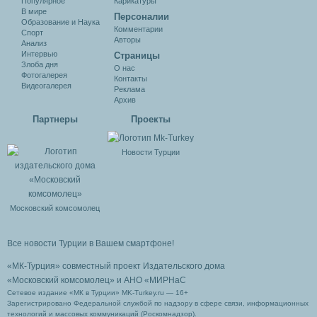
Популярное
Карикатуры
В мире
Персоналии
Образование и Наука
Комментарии
Спорт
Авторы
Анализ
Интервью
Cтраницы
Злоба дня
О нас
Фотогалерея
Контакты
Видеогалерея
Реклама
Архив
Партнеры
Проекты
Новости Турции
Московский комсомолец
Все новости Турции в Вашем смартфоне!
«МК-Турция» совместный проект Издательского дома
«Московский комсомолец»
и АНО «МИРНаС
Сетевое издание «МК в Турции» MK-Turkey.ru — 16+
Зарегистрировано Федеральной службой по надзору в сфере связи, информационных
технологий и массовых коммуникаций (Роскомнадзор).