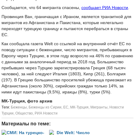
Сообщается, что 64 мигранта спасены,
сообщает РИА Новости
.
Провинция Ван, граничащая с Ираном, является транзитной для
мигрантов из Афганистана и Пакистана, которые нелегально
переходят турецкую границу и пытаются перебраться в страны
ЕС.
Как сообщала газета Welt со ссылкой на внутренний отчёт ЕС по
поводу ситуации с беженцами, число мигрантов, прибывающих в
Европу через Турцию, в этом году возросло на 46% по сравнению
с данными за аналогичный период за 2018 год. Большинство
прибывших через Турцию зарегистрировала Греция (68 тысяч
человек), за ней следуют Италия (1803), Кипр (261), Болгария
(197). В Грецию большинство просителей убежища приезжает из
Афганистана (около 30%), сирийских граждан только 14%, за
ними идут пакистанцы (9,5%), иракцы (8%), турки (5%).
МК-Турция, фото архив
Tеги:
Беженцы
,
Беженцы из Сирии
,
ЕС
,
МК-Турция
,
Мигранты
,
Новости
Турции
,
Общество
,
РИА Новости
Материалы по теме: