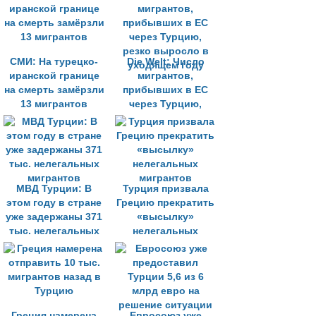
СМИ: На турецко-
Die Welt: Число
иранской границе
мигрантов,
на смерть замёрзли
прибывших в ЕС
13 мигрантов
через Турцию,
резко выросло в
уходящем году
МВД Турции: В
Турция призвала
этом году в стране
Грецию прекратить
уже задержаны 371
«высылку»
тыс. нелегальных
нелегальных
мигрантов
мигрантов
Греция намерена
Евросоюз уже