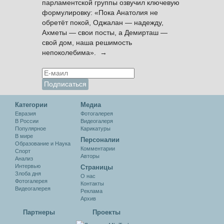
парламентской группы озвучил ключевую
формулировку: «Пока Анатолия не
обретёт покой, Оджалан — надежду,
Ахметы — свои посты, а Демирташ —
свой дом, наша решимость
непоколебима». →
Категории
Медиа
Евразия
Фотогалерея
В России
Видеогалеря
Популярное
Карикатуры
В мире
Персоналии
Образование и Наука
Комментарии
Спорт
Авторы
Анализ
Интервью
Cтраницы
Злоба дня
О нас
Фотогалерея
Контакты
Видеогалерея
Реклама
Архив
Партнеры
Проекты