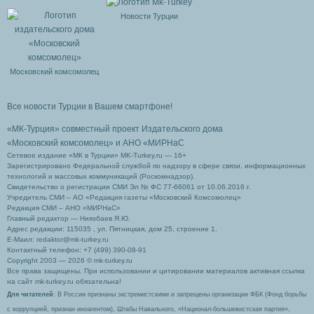
Новости Турции
Московский комсомолец
Все новости Турции в Вашем смартфоне!
«МК-Турция» совместный проект Издательского дома
«Московский комсомолец»
и АНО «МИРНаС
Сетевое издание «МК в Турции» MK-Turkey.ru — 16+
Зарегистрировано Федеральной службой по надзору в сфере связи, информационных
технологий и массовых коммуникаций (Роскомнадзор).
Свидетельство о регистрации СМИ Эл № ФС 77-66061 от 10.06.2016 г.
Учредитель СМИ – АО «Редакция газеты «Московский Комсомолец»
Редакция СМИ – АНО «МИРНаС»
Главный редактор — Ниязбаев Я.Ю.
Адрес редакции: 115035 , ул. Пятницкая, дом 25, строение 1.
Е-Маил: redaktor@mk-turkey.ru
Контактный телефон: +7 (499) 390-08-91
Copyright 2003 — 2026 © mk-turkey.ru
Все права защищены. При использовании и цитировании материалов активная ссылка
на сайт mk-turkey.ru обязательна!
Для читателей
: В России признаны экстремистскими и запрещены организации ФБК (Фонд борьбы
с коррупцией, признан иноагентом), Штабы Навального, «Национал-большевистская партия»,