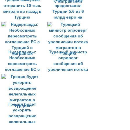
отправить 10 тыс.
предоставил
мигрантов назад в
Турции 5,6 из 6
Турцию
млрд евро на
решение ситуации
с мигрантами
Нидерланды:
Турецкий министр
Необходимо
опроверг
пересмотреть
сообщения об
соглашение ЕС с
увеличении потока
Турцией о
мигрантов в
мигрантах
Грецию
Греция будет
ускорять
возвращение
нелегальных
мигрантов в