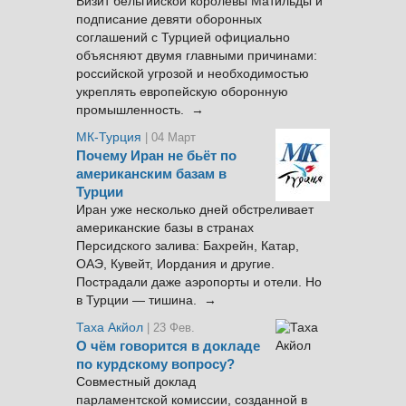
Визит бельгийской королевы Матильды и
подписание девяти оборонных
соглашений с Турцией официально
объясняют двумя главными причинами:
российской угрозой и необходимостью
укреплять европейскую оборонную
промышленность. →
МК-Турция
| 04 Март
Почему Иран не бьёт по
американским базам в
Турции
Иран уже несколько дней обстреливает
американские базы в странах
Персидского залива: Бахрейн, Катар,
ОАЭ, Кувейт, Иордания и другие.
Пострадали даже аэропорты и отели. Но
в Турции — тишина. →
Таха Акйол
| 23 Фев.
О чём говорится в докладе
по курдскому вопросу?
Совместный доклад
парламентской комиссии, созданной в