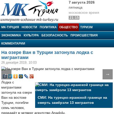
7 августа 2026
пятница
московское время
21:15
МК-Турция
МК-ТУРЦИЯ
НОВОСТИ
ПОЛИТИКА
ОБЩЕСТВО
ТУРИЗМ
ЭКОНОМИКА
КУЛЬТУРА
БЕЗОПАСНОСТЬ
ПРОИСШЕСТВИЯ
КОММЕНТАРИИ
На озере Ван в Турции затонула лодка с
мигрантами
26 декабря 2019, 10:03
←
→
Лодка с
мигрантами
затонула на озере
Ван на востоке
СМИ: На турецко-иранской границе на
Турции, погибли
смерть замёрзли 13 мигрантов
семь человек,
передаёт в четверг агентство Anadolu.