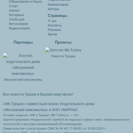
Образование и Наука
Комментарии
Спорт
Авторы
Анализ
Интервью
Cтраницы
Злоба дня
О нас
Фотогалерея
Контакты
Видеогалерея
Реклама
Архив
Партнеры
Проекты
Новости Турции
Московский комсомолец
Все новости Турции в Вашем смартфоне!
«МК-Турция» совместный проект Издательского дома
«Московский комсомолец»
и АНО «МИРНаС
Сетевое издание «МК в Турции» MK-Turkey.ru — 16+
Зарегистрировано Федеральной службой по надзору в сфере связи, информационных
технологий и массовых коммуникаций (Роскомнадзор).
Свидетельство о регистрации СМИ Эл № ФС 77-66061 от 10.06.2016 г.
Учредитель СМИ – АО «Редакция газеты «Московский Комсомолец»