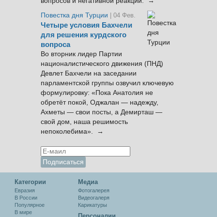
вопросов и негативной реакции. →
Повестка дня Турции
| 04 Фев.
Четыре условия Бахчели
для решения курдского
вопроса
Во вторник лидер Партии
националистического движения (ПНД)
Девлет Бахчели на заседании
парламентской группы озвучил ключевую
формулировку: «Пока Анатолия не
обретёт покой, Оджалан — надежду,
Ахметы — свои посты, а Демирташ —
свой дом, наша решимость
непоколебима». →
Категории
Медиа
Евразия
Фотогалерея
В России
Видеогалеря
Популярное
Карикатуры
В мире
Персоналии