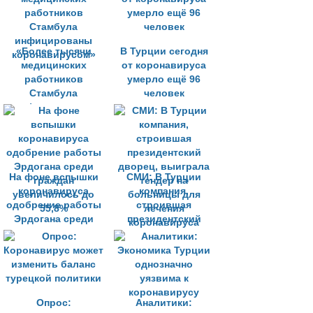
«Более тысячи
В Турции сегодня
медицинских
от коронавируса
работников
умерло ещё 96
Стамбула
человек
инфицированы
коронавирусом»
На фоне вспышки
СМИ: В Турции
коронавируса
компания,
одобрение работы
строившая
Эрдогана среди
президентский
граждан
дворец, выиграла
увеличилось до
тендер на
55,8%
больницы для
лечения
коронавируса
Опрос:
Аналитики: