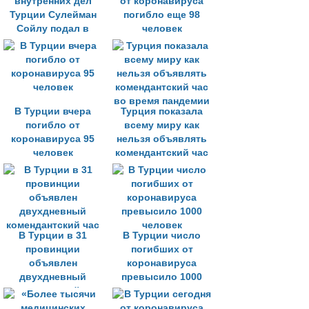
внутренних дел
от коронавируса
Турции Сулейман
погибло еще 98
Сойлу подал в
человек
отставку
В Турции вчера
Турция показала
погибло от
всему миру как
коронавируса 95
нельзя объявлять
человек
комендантский час
во время пандемии
В Турции в 31
В Турции число
провинции
погибших от
объявлен
коронавируса
двухдневный
превысило 1000
комендантский час
человек