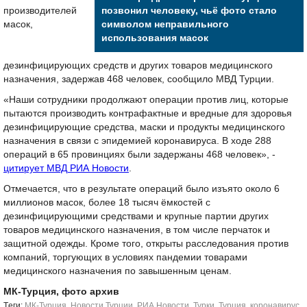
производителей
позвонил человеку, чьё фото стало
масок,
символом неправильного
использования масок
дезинфицирующих средств и других товаров медицинского
назначения, задержав 468 человек, сообщило МВД Турции.
«Наши сотрудники продолжают операции против лиц, которые
пытаются производить контрафактные и вредные для здоровья
дезинфицирующие средства, маски и продукты медицинского
назначения в связи с эпидемией коронавируса. В ходе 288
операций в 65 провинциях были задержаны 468 человек», -
цитирует МВД РИА Новости
.
Отмечается, что в результате операций было изъято около 6
миллионов масок, более 18 тысяч ёмкостей с
дезинфицирующими средствами и крупные партии других
товаров медицинского назначения, в том числе перчаток и
защитной одежды. Кроме того, открыты расследования против
компаний, торгующих в условиях пандемии товарами
медицинского назначения по завышенным ценам.
МК-Турция, фото архив
Tеги:
МК-Турция
,
Новости Турции
,
РИА Новости
,
Турки
,
Турция
,
коронавирус