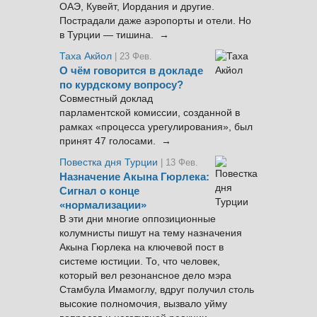
ОАЭ, Кувейт, Иордания и другие.
Пострадали даже аэропорты и отели. Но
в Турции — тишина. →
Таха Акйол
| 23 Фев.
О чём говорится в докладе
по курдскому вопросу?
Совместный доклад
парламентской комиссии, созданной в
рамках «процесса урегулирования», был
принят 47 голосами. →
Повестка дня Турции
| 13 Фев.
Назначение Акына Гюрлека:
Сигнал о конце
«нормализации»
В эти дни многие оппозиционные
колумнисты пишут на тему назначения
Акына Гюрлека на ключевой пост в
системе юстиции. То, что человек,
который вел резонансное дело мэра
Стамбула Имамоглу, вдруг получил столь
высокие полномочия, вызвало уйму