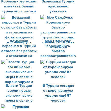
Коронавирус может
Экономика Турции
изменить баланс
однозначно
турецкой политики
уязвима к
коронавирусу
Домашний
Мэр Стамбула:
персонал в Турции
Коронавирус
остался без работы
быстро
и страховки на
распространяется в
фоне эпидемии
трущобах города,
коронавируса
требуется строгая
изоляция
Власти Турции
В Турции сегодня
ввели новые
от коронавируса
экономические
умерло ещё 87
меры в связи с
человек
коронавирусом