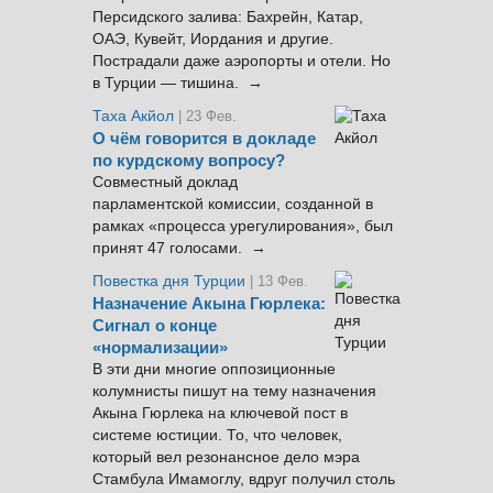
Персидского залива: Бахрейн, Катар,
ОАЭ, Кувейт, Иордания и другие.
Пострадали даже аэропорты и отели. Но
в Турции — тишина. →
Таха Акйол
| 23 Фев.
О чём говорится в докладе
по курдскому вопросу?
Совместный доклад
парламентской комиссии, созданной в
рамках «процесса урегулирования», был
принят 47 голосами. →
Повестка дня Турции
| 13 Фев.
Назначение Акына Гюрлека:
Сигнал о конце
«нормализации»
В эти дни многие оппозиционные
колумнисты пишут на тему назначения
Акына Гюрлека на ключевой пост в
системе юстиции. То, что человек,
который вел резонансное дело мэра
Стамбула Имамоглу, вдруг получил столь