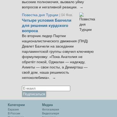
высокие полномочия, вызвало уйму
вопросов и негативной реакции. →
Повестка дня Турции
| 04 Фев.
Четыре условия Бахчели
для решения курдского
вопроса
Во вторник лидер Партии
националистического движения (ПНД)
Девлет Бахчели на заседании
парламентской группы озвучил ключевую
формулировку: «Пока Анатолия не
обретёт покой, Оджалан — надежду,
Ахметы — свои посты, а Демирташ —
свой дом, наша решимость
непоколебима». →
Категории
Медиа
Евразия
Фотогалерея
В России
Видеогалеря