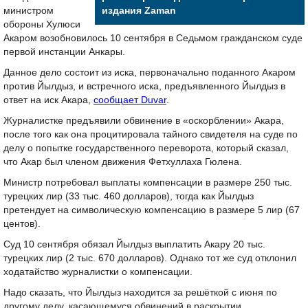
министром
издания Zaman
обороны Хулюси
Акаром возобновилось 10 сентября в Седьмом гражданском суде
первой инстанции Анкары.
Данное дело состоит из иска, первоначально поданного Акаром
против Йылдыз, и встречного иска, предъявленного Йылдыз в
ответ на иск Акара,
сообщает Duvar
.
Журналистке предъявили обвинение в «оскорблении» Акара,
после того как она процитировала тайного свидетеля на суде по
делу о попытке государственного переворота, который сказал,
что Акар был членом движения Фетхуллаха Гюлена.
Министр потребовал выплаты компенсации в размере 250 тыс.
турецких лир (33 тыс. 460 долларов), тогда как Йылдыз
претендует на символическую компенсацию в размере 5 лир (67
центов).
Суд 10 сентября обязал Йылдыз выплатить Акару 20 тыс.
турецких лир (2 тыс. 670 долларов). Однако тот же суд отклонил
ходатайство журналистки о компенсации.
Надо сказать, что Йылдыз находится за решёткой с июня по
другому делу, касающемуся обвинений в раскрытии