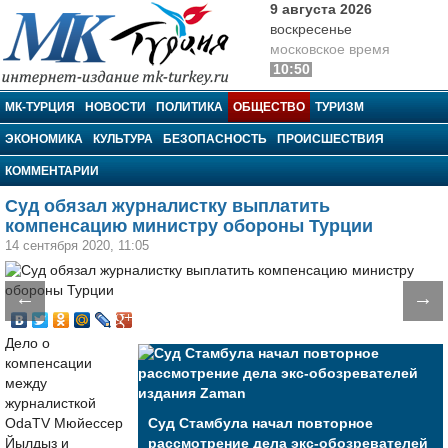
9 августа 2026
воскресенье
московское время
10:50
МК-Турция
МК-ТУРЦИЯ
НОВОСТИ
ПОЛИТИКА
ОБЩЕСТВО
ТУРИЗМ
ЭКОНОМИКА
КУЛЬТУРА
БЕЗОПАСНОСТЬ
ПРОИСШЕСТВИЯ
КОММЕНТАРИИ
Суд обязал журналистку выплатить
компенсацию министру обороны Турции
14 сентября 2020, 11:05
←
→
Дело о
компенсации
между
журналисткой
OdaTV Мюйессер
Суд Стамбула начал повторное
Йылдыз и
рассмотрение дела экс-обозревателей