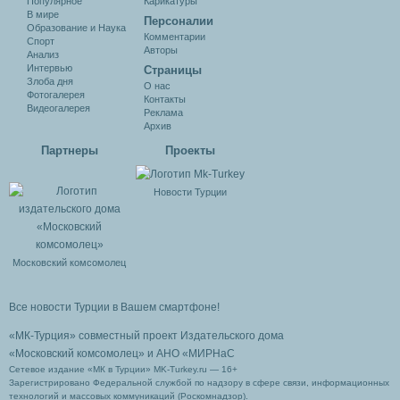
Популярное
Карикатуры
В мире
Персоналии
Образование и Наука
Комментарии
Спорт
Авторы
Анализ
Интервью
Cтраницы
Злоба дня
О нас
Фотогалерея
Контакты
Видеогалерея
Реклама
Архив
Партнеры
Проекты
Новости Турции
Московский комсомолец
Все новости Турции в Вашем смартфоне!
«МК-Турция» совместный проект Издательского дома
«Московский комсомолец»
и АНО «МИРНаС
Сетевое издание «МК в Турции» MK-Turkey.ru — 16+
Зарегистрировано Федеральной службой по надзору в сфере связи, информационных
технологий и массовых коммуникаций (Роскомнадзор).