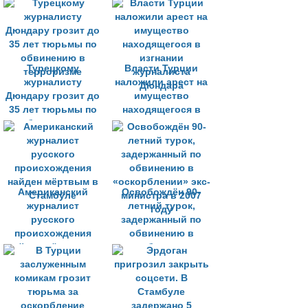
Турецкому
Власти Турции
журналисту
наложили арест на
Дюндару грозит до
имущество
35 лет тюрьмы по
находящегося в
обвинению в
изгнании
терроризме
журналиста
Дюндара
Американский
Освобождён 90-
журналист
летний турок,
русского
задержанный по
происхождения
обвинению в
найден мёртвым в
«оскорблении» экс-
Стамбуле
министра в 2007
году