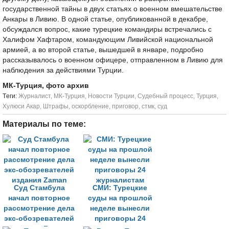
государственной тайны в двух статьях о военном вмешательстве
Анкары в Ливию. В одной статье, опубликованной в декабре,
обсуждался вопрос, какие турецкие командиры встречались с
Халифом Хафтаром, командующим Ливийской национальной
армией, а во второй статье, вышедшей в январе, подробно
рассказывалось о военном офицере, отправленном в Ливию для
наблюдения за действиями Турции.
МК-Турция, фото архив
Tеги:
Журналист
,
МК-Турция
,
Новости Турции
,
Судебный процесс
,
Турция
,
Хулюси Акар
,
Штрафы
,
оскорбление
,
приговор
,
стмк
,
суд
Материалы по теме:
Суд Стамбула
СМИ: Турецкие
начал повторное
суды на прошлой
рассмотрение дела
неделе вынесли
экс-обозревателей
приговоры 24
издания Zaman
журналистам