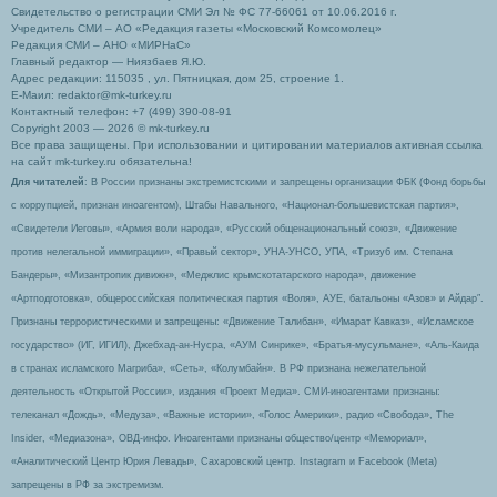
Свидетельство о регистрации СМИ Эл № ФС 77-66061 от 10.06.2016 г.
Учредитель СМИ – АО «Редакция газеты «Московский Комсомолец»
Редакция СМИ – АНО «МИРНаС»
Главный редактор — Ниязбаев Я.Ю.
Адрес редакции: 115035 , ул. Пятницкая, дом 25, строение 1.
Е-Маил: redaktor@mk-turkey.ru
Контактный телефон: +7 (499) 390-08-91
Copyright 2003 — 2026 © mk-turkey.ru
Все права защищены. При использовании и цитировании материалов активная ссылка
на сайт mk-turkey.ru обязательна!
Для читателей
: В России признаны экстремистскими и запрещены организации ФБК (Фонд борьбы
с коррупцией, признан иноагентом), Штабы Навального, «Национал-большевистская партия»,
«Свидетели Иеговы», «Армия воли народа», «Русский общенациональный союз», «Движение
против нелегальной иммиграции», «Правый сектор», УНА-УНСО, УПА, «Тризуб им. Степана
Бандеры», «Мизантропик дивижн», «Меджлис крымскотатарского народа», движение
«Артподготовка», общероссийская политическая партия «Воля», АУЕ, батальоны «Азов» и Айдар″.
Признаны террористическими и запрещены: «Движение Талибан», «Имарат Кавказ», «Исламское
государство» (ИГ, ИГИЛ), Джебхад-ан-Нусра, «АУМ Синрике», «Братья-мусульмане», «Аль-Каида
в странах исламского Магриба», «Сеть», «Колумбайн». В РФ признана нежелательной
деятельность «Открытой России», издания «Проект Медиа». СМИ-иноагентами признаны:
телеканал «Дождь», «Медуза», «Важные истории», «Голос Америки», радио «Свобода», The
Insider, «Медиазона», ОВД-инфо. Иноагентами признаны общество/центр «Мемориал»,
«Аналитический Центр Юрия Левады», Сахаровский центр. Instagram и Facebook (Metа)
запрещены в РФ за экстремизм.