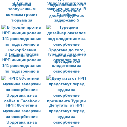
В Турции
Эрдоган пригрозил
заслуженным
закрыть соцсети. В
комикам грозит
Стамбуле
тюрьма за
задержано 5
оскорбление
подозреваемых в
Эрдогана
оскорблении
дочери Эрдогана
В Турции против
Турецкий дизайнер
НРП инициировано
оказался под
141 расследование
следствием за
по подозрению в
оскорбление
«оскорблении
Эрдогана до того,
президента»
как он стал
президентом
НРП: 80-летний
Депутаты от НРП
мужчина задержан
предстанут перед
за оскорбление
судом за
Эрдогана из-за
оскорбление