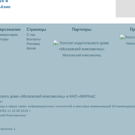
16 в
ьёзно
ли
е
сти
ерсоналии
Cтраницы
Партнеры
Пр
омментарии
О нас
вторы
Контакты
Новос
Реклама
Архив
Московский комсомолец
ьского дома
«Московский комсомолец»
и АНО «МИРНаС
6+
ру в сфере связи, информационных технологий и массовых коммуникаций (Роскомнадзор)
061 от 10.06.2016 г.
ский Комсомолец»
строение 1.