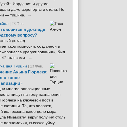
увейт, Иордания и другие.
дали даже аэропорты и отели. Но
ции — тишина. →
Акйол
| 23 Фев.
 говорится в докладе
рдскому вопросу?
стный доклад
ентской комиссии, созданной в
х «процесса урегулирования», был
т 47 голосами. →
тка дня Турции
| 13 Фев.
чение Акына Гюрлека:
л о конце
ализации»
 дни многие оппозиционные
нисты пишут на тему назначения
Гюрлека на ключевой пост в
е юстиции. То, что человек,
ый вел резонансное дело мэра
ла Имамоглу, вдруг получил столь
ие полномочия, вызвало уйму