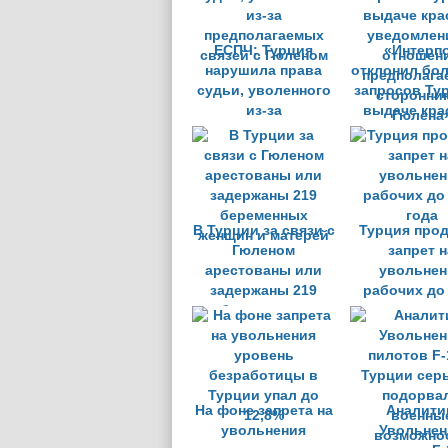
ЕСПЧ: Турция
«Интерп
нарушила права
отклонил бол
судьи, уволенного
запросов Ту
из-за
выдаче кра
предполагаемых
уведомлен
связей с Гюленом
отношен
предполага
сторонни
Гюлена
В Турции за связи с
Турция про
Гюленом
запрет н
арестованы или
увольнен
задержаны 219
рабочих до
беременных
года
женщин и матерей
На фоне запрета на
Аналити
увольнения
Увольнен