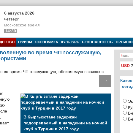
6 августа 2026
четверг
московское время
14:30
ЩЕСТВО
ТУРИЗМ
ЭКОНОМИКА
КУЛЬТУРА
БЕЗОПАСНОСТЬ
ПРОИСШ
уволенную во время ЧП госслужащую,
рористами
USD
7
→
Какое
сего
ил
енную
Эк
ках
Ку
осле
Вн
,
В Кыргызстане задержан
Вн
бщает
подозреваемый в нападении на ночной
клуб в Турции в 2017 году