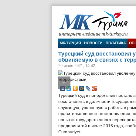
МК-Турция
МК-ТУРЦИЯ
НОВОСТИ
ПОЛИТИКА
ОБ
Турецкий суд восстановил 
обвиняемую в связях с тер
29 июня 2021, 14:42
←
Турецкий суд в понедельник постанов
восстановить в должности государств
служащую, уволенную с работы в рам
правительственного постановления п
попытки государственного переворота
предпринятой в июле 2016 года, соо
Cumhuriyet.