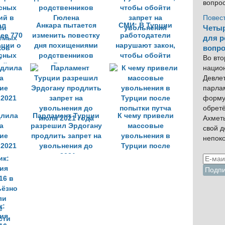
вопро
Повес
ол
Анкара пытается
СМИ: В Турции
Четыр
ее 770
изменить повестку
работодатели
для р
рции о
дня похищениями
нарушают закон,
вопро
сных
родственников
чтобы обойти
Во вто
ий в
Гюлена
запрет на
нацио
ии
увольнения
Девлет
емых
парла
ков
форму
»
обрет
длила
Парламент Турции
К чему привели
Ахмет
а
разрешил Эрдогану
массовые
свой 
ие
продлить запрет на
увольнения в
непок
 2021
увольнения до
Турции после
июля 2021 года
попытки путча
к:
ия