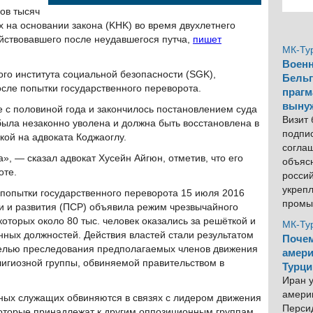
ов тысяч
 на основании закона (KHK) во время двухлетнего
йствовавшего после неудавшегося путча,
пишет
МК-Ту
Военн
ого института социальной безопасности (SGK),
Бельг
осле попытки государственного переворота.
прагм
выну
 с половиной года и закончилось постановлением суда
Визит
 была незаконно уволена и должна быть восстановлена в
подпи
кой на адвоката Коджаоглу.
согла
», — сказал адвокат Хусейн Айгюн, отметив, что его
объяс
оте.
росси
укреп
 попытки государственного переворота 15 июля 2016
промы
и и развития (ПСР) объявила режим чрезвычайного
которых около 80 тыс. человек оказались за решёткой и
МК-Ту
енных должностей. Действия властей стали результатом
Почем
целью преследования предполагаемых членов движения
амери
игиозной группы, обвиняемой правительством в
Турци
Иран у
америк
ных служащих обвиняются в связях с лидером движения
Персид
которые принадлежат к другим оппозиционным группам,