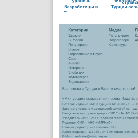
уровень
пилотов F-
безработицы в
Турции сер
Турции упал до
подорва
12,8%
военны
возможно
Категории
Медиа
П
страны
Евразия
Фотогалерея
К
В России
Видеогалеря
А
Популярное
Карикатуры
В мире
Образование и Наука
Спорт
Анализ
Интервью
Злоба дня
Фотогалерея
Видеогалерея
Все новости Турции в Вашем смартфоне!
«МК-Турция» совместный проект Издател
Сетевое издание «МК в Турции» MK-Turkey.ru — 1
Зарегистрировано Федеральной службой по надзо
Свидетельство о регистрации СМИ Эл № ФС 77-66
Учредитель СМИ – АО «Редакция газеты «Москов
Редакция СМИ – АНО «МИРНаС»
Главный редактор — Ниязбаев Я.Ю.
Адрес редакции: 115035 , ул. Пятницкая, дом 25, 
Е-Маил: redaktor@mk-turkey.ru