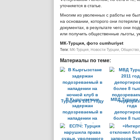
уточняется в статье.
Многим из уволенных с работы не бы
на основании, которого они потеряли
документах, в результате чего они по
или получить общественные льготы, у
МК-Турция, фото cumhuriyet
Tеги:
МК-Турция
,
Новости Турции
,
Общество
Материалы по теме:
В Кыргызстане
МВД Турции 
задержан
года
подозреваемый в
депортиро
нападении на
более 8 тыс
ночной клуб в
подозревае
Турции в 2017 году
террориз