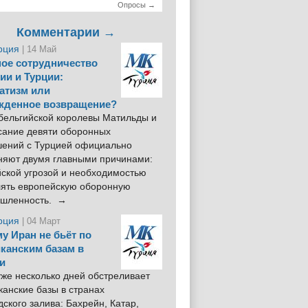
Опросы →
Комментарии →
рция
| 14 Май
ое сотрудничество
ии и Турции:
атизм или
жденное возвращение?
 бельгийской королевы Матильды и
сание девяти оборонных
шений с Турцией официально
няют двумя главными причинами:
йской угрозой и необходимостью
лять европейскую оборонную
шленность. →
рция
| 04 Март
у Иран не бьёт по
канским базам в
и
же несколько дней обстреливает
анские базы в странах
ского залива: Бахрейн, Катар,