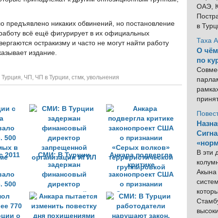
ОАЭ, К
Постра
ло предъявлено никаких обвинений, но постановление
в Тур
 работу всё ещё фигурирует в их официальных
Таха 
двергаются остракизму и часто не могут найти работу
О чём
казывает издание.
по ку
Совме
,
Турция
,
ЧП
,
ЧП в Турции
,
стмк
,
увольнения
парлам
рамка
приня
Повес
Назна
Сигна
«норм
В эти
с 2011
СМИ: В Турции
Анкара подвергла
колум
задержан
критике
Акына 
вало
финансовый
законопроект США
систем
. 500
директор
о признании
котор
мых в
запрещенной
«Серых волков»
Стамбу
ме
организации ИГИЛ
террористической
высок
группировкой