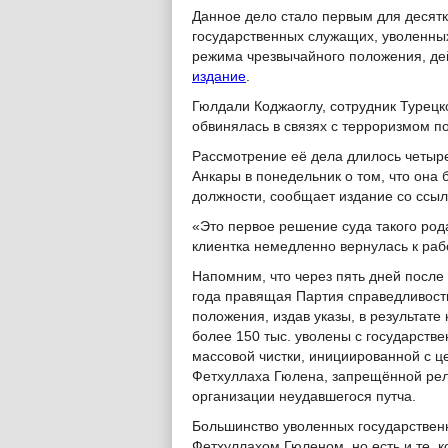
Данное дело стало первым для десятк
государственных служащих, уволенных
режима чрезвычайного положения, де
издание
.
Гюлдали Коджаоглу, сотрудник Турецк
обвинялась в связях с терроризмом п
Рассмотрение её дела длилось четыре
Анкары в понедельник о том, что она
должности, сообщает издание со ссыл
«Это первое решение суда такого рода
клиентка немедленно вернулась к раб
Напомним, что через пять дней после
года правящая Партия справедливост
положения, издав указы, в результате 
более 150 тыс. уволены с государств
массовой чистки, инициированной с 
Фетхуллаха Гюлена, запрещённой рел
организации неудавшегося путча.
Большинство уволенных государствен
Фетхуллахом Гюленом, но есть и те, 