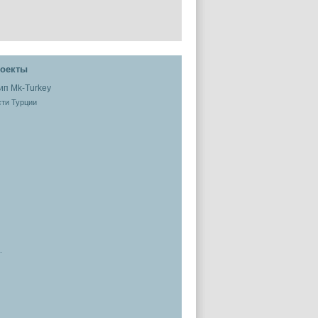
оекты
ти Турции
.