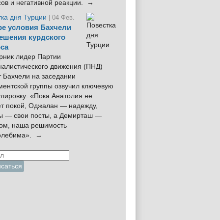
сов и негативной реакции. →
тка дня Турции
| 04 Фев.
е условия Бахчели
ешения курдского
са
рник лидер Партии
налистического движения (ПНД)
 Бахчели на заседании
ментской группы озвучил ключевую
лировку: «Пока Анатолия не
ёт покой, Оджалан — надежду,
ы — свои посты, а Демирташ —
дом, наша решимость
олебима». →