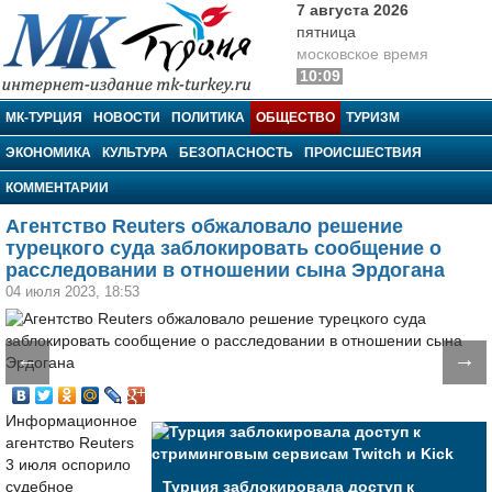
7 августа 2026
пятница
московское время
10:09
МК-Турция
МК-ТУРЦИЯ
НОВОСТИ
ПОЛИТИКА
ОБЩЕСТВО
ТУРИЗМ
ЭКОНОМИКА
КУЛЬТУРА
БЕЗОПАСНОСТЬ
ПРОИСШЕСТВИЯ
КОММЕНТАРИИ
Агентство Reuters обжаловало решение
турецкого суда заблокировать сообщение о
расследовании в отношении сына Эрдогана
04 июля 2023, 18:53
←
→
Информационное
агентство Reuters
3 июля оспорило
судебное
Турция заблокировала доступ к