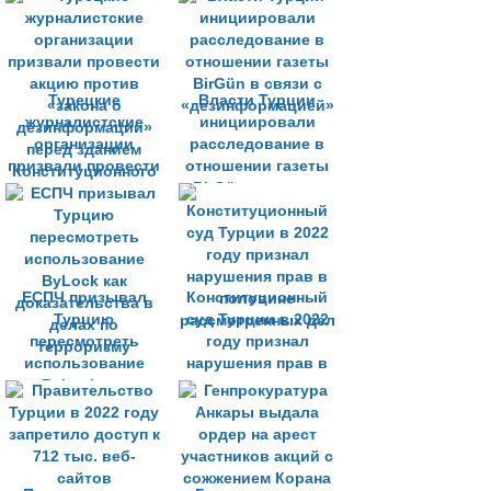
Welle
Турецкие
Власти Турции
журналистские
инициировали
организации
расследование в
призвали провести
отношении газеты
акцию против
BirGün в связи с
«закона о
«дезинформацией»
дезинформации»
перед зданием
Конституционного
ЕСПЧ призывал
суда
Конституционный
Турцию
суд Турции в 2022
пересмотреть
году признал
использование
нарушения прав в
ByLock как
половине
доказательства в
рассмотренных дел
делах по
терроризму