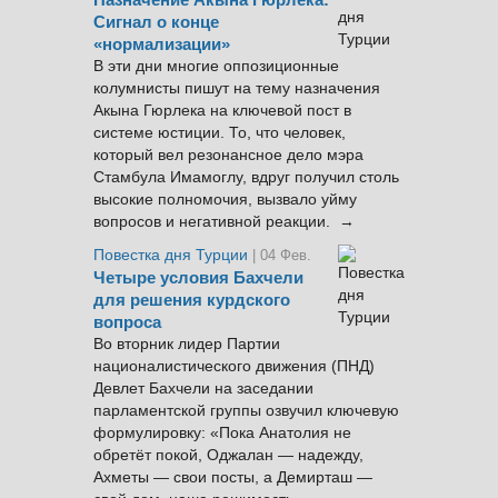
Назначение Акына Гюрлека:
Сигнал о конце
«нормализации»
В эти дни многие оппозиционные
колумнисты пишут на тему назначения
Акына Гюрлека на ключевой пост в
системе юстиции. То, что человек,
который вел резонансное дело мэра
Стамбула Имамоглу, вдруг получил столь
высокие полномочия, вызвало уйму
вопросов и негативной реакции. →
Повестка дня Турции
| 04 Фев.
Четыре условия Бахчели
для решения курдского
вопроса
Во вторник лидер Партии
националистического движения (ПНД)
Девлет Бахчели на заседании
парламентской группы озвучил ключевую
формулировку: «Пока Анатолия не
обретёт покой, Оджалан — надежду,
Ахметы — свои посты, а Демирташ —