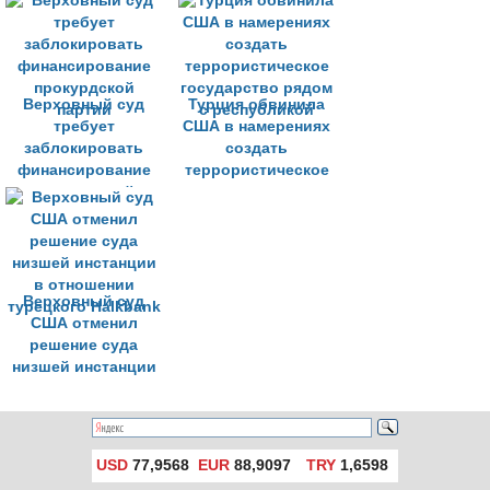
Эрдогана
Верховный суд
Турция обвинила
требует
США в намерениях
заблокировать
создать
финансирование
террористическое
прокурдской
государство рядом
партии
с республикой
Верховный суд
США отменил
решение суда
низшей инстанции
в отношении
турецкого Halkbank
USD
77,9568
EUR
88,9097
TRY
1,6598