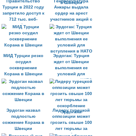
Правительство
Генпрокуратура
Турции в 2022 году
Анкары выдала
запретило доступ к
ордер на арест
712 тыс. веб-
участников акций с
сайтов
сожжением Корана
в Швеции
МИД Турции резко
Эрдоган: Турция
осудил
ждет от Швеции
осквернение
выполнения ее
Корана в Швеции
условий для
вступления в НАТО
Эрдоган назвал
Лидеру турецкой
подлостью
оппозиции может
сожжение Корана в
грозить свыше 100
Швеции
лет тюрьмы за
оскорбление