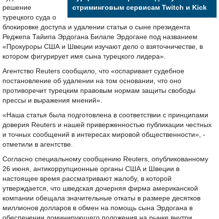
решение
стриминговым сервисам Twitch и Kick
турецкого суда о
блокировке доступа и удалении статьи о сыне президента
Реджепа Тайипа Эрдогана Билале Эрдогане под названием
«Прокуроры США и Швеции изучают дело о взяточничестве, в
котором фигурирует имя сына турецкого лидера».
Агентство Reuters сообщило, что «оспаривает судебное
постановление об удалении на том основании, что оно
противоречит турецким правовым нормам защиты свободы
прессы и выражения мнений».
«Наша статья была подготовлена в соответствии с принципами
доверия Reuters и нашей приверженностью публикации честных
и точных сообщений в интересах мировой общественности», -
отметили в агентстве.
Согласно специальному сообщению Reuters, опубликованному
26 июня, антикоррупционные органы США и Швеции в
настоящее время рассматривают жалобу, в которой
утверждается, что шведская дочерняя фирма американской
компании обещала значительные откаты в размере десятков
миллионов долларов в обмен на помощь сына Эрдогана в
обеспечении доминирующего положения на рынке внутри