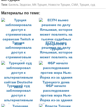
Tеги:
Биляль Эрдоган
,
МК-Турция
,
Новости Турции
,
СМИ
,
Турция
,
суд
Материалы по теме:
Турция
ЕСПЧ вынес
заблокировала
решение по делу
доступ к
Ялчынкая, которое
стриминговым
может повлиять на
сервисам Twitch и
тысячи судебных
Kick
процессов в
Турции
Турецкий суд
ФБР начало
заблокировал
расследование
доступ к
против мэра Нью-
альтернативным
Йорка из-за здания
сайтам Deutsche
Турецкого дома