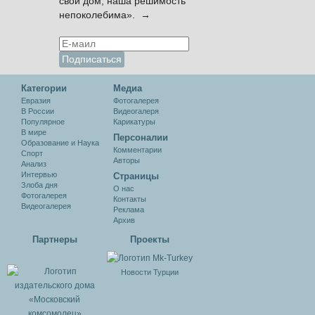
свой дом, наша решимость
непоколебима». →
Категории
Медиа
Евразия
Фотогалерея
В России
Видеогалеря
Популярное
Карикатуры
В мире
Персоналии
Образование и Наука
Комментарии
Спорт
Авторы
Анализ
Интервью
Cтраницы
Злоба дня
О нас
Фотогалерея
Контакты
Видеогалерея
Реклама
Архив
Партнеры
Проекты
Новости Турции