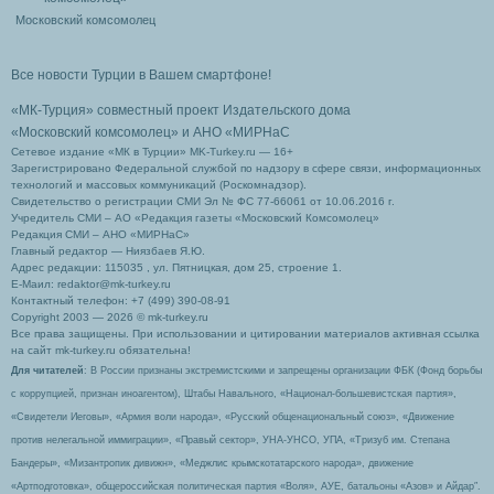
Московский комсомолец
Все новости Турции в Вашем смартфоне!
«МК-Турция» совместный проект Издательского дома
«Московский комсомолец»
и АНО «МИРНаС
Сетевое издание «МК в Турции» MK-Turkey.ru — 16+
Зарегистрировано Федеральной службой по надзору в сфере связи, информационных
технологий и массовых коммуникаций (Роскомнадзор).
Свидетельство о регистрации СМИ Эл № ФС 77-66061 от 10.06.2016 г.
Учредитель СМИ – АО «Редакция газеты «Московский Комсомолец»
Редакция СМИ – АНО «МИРНаС»
Главный редактор — Ниязбаев Я.Ю.
Адрес редакции: 115035 , ул. Пятницкая, дом 25, строение 1.
Е-Маил: redaktor@mk-turkey.ru
Контактный телефон: +7 (499) 390-08-91
Copyright 2003 — 2026 © mk-turkey.ru
Все права защищены. При использовании и цитировании материалов активная ссылка
на сайт mk-turkey.ru обязательна!
Для читателей
: В России признаны экстремистскими и запрещены организации ФБК (Фонд борьбы
с коррупцией, признан иноагентом), Штабы Навального, «Национал-большевистская партия»,
«Свидетели Иеговы», «Армия воли народа», «Русский общенациональный союз», «Движение
против нелегальной иммиграции», «Правый сектор», УНА-УНСО, УПА, «Тризуб им. Степана
Бандеры», «Мизантропик дивижн», «Меджлис крымскотатарского народа», движение
«Артподготовка», общероссийская политическая партия «Воля», АУЕ, батальоны «Азов» и Айдар″.