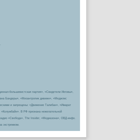
.
ционал-большевистская партия», «Свидетели Иеговы»,
пана Бандеры», «Мизантропик дивижн», «Меджлис
ическими и запрещены: «Движение Талибан», «Имарат
, «Колумбайн». В РФ признана нежелательной
радио «Свобода», The Insider, «Медиазона», ОВД-инфо.
за экстремизм.