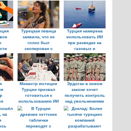
рция
Турецкая певица
Турция намерена
рвое
заявила, что ее
использовать ИИ
о
голос был
при разведке на
сти
скопирован с
газовых и
ания
помощью ИИ
нефтяных
T
месторождениях
я
Министр юстиции
Эрдоган в новом
ия
Турции призвал
законе хочет
р
готовиться к
получить контроль
ся
использованию ИИ
над увольнениями
ход в
в судах
и продвижением по
0 млн
службе в армии
 2025