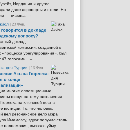
увейт, Иордания и другие.
дали даже аэропорты и отели. Но
ции — тишина. →
Акйол
| 23 Фев.
 говорится в докладе
рдскому вопросу?
стный доклад
ентской комиссии, созданной в
х «процесса урегулирования», был
т 47 голосами. →
тка дня Турции
| 13 Фев.
чение Акына Гюрлека:
л о конце
ализации»
 дни многие оппозиционные
нисты пишут на тему назначения
Гюрлека на ключевой пост в
е юстиции. То, что человек,
ый вел резонансное дело мэра
ла Имамоглу, вдруг получил столь
ие полномочия, вызвало уйму