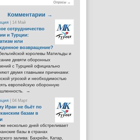
Опросы →
Комментарии →
рция
| 14 Май
ое сотрудничество
ии и Турции:
атизм или
жденное возвращение?
 бельгийской королевы Матильды и
сание девяти оборонных
шений с Турцией официально
няют двумя главными причинами:
йской угрозой и необходимостью
лять европейскую оборонную
шленность. →
рция
| 04 Март
у Иран не бьёт по
канским базам в
и
же несколько дней обстреливает
анские базы в странах
ского залива: Бахрейн, Катар,