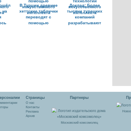
рошёл
В Турции древние
Доклад: Более
, на
хеттские таблички
тысячи турецких
м
переводят с
компаний
ось
помощью
разрабатывают
е
искусственного
технологии
ного
интеллекта
искусственного
та
интеллекта
ерсоналии
Cтраницы
Партнеры
Пр
омментарии
О нас
вторы
Контакты
Новос
Реклама
Архив
Московский комсомолец