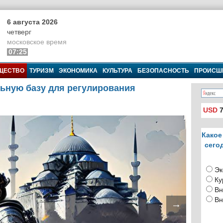
6 августа 2026
четверг
московское время
07:25
ЩЕСТВО
ТУРИЗМ
ЭКОНОМИКА
КУЛЬТУРА
БЕЗОПАСНОСТЬ
ПРОИСШ
льную базу для регулирования
USD
7
Какое
сего
Эк
Ку
Вн
Вн
→