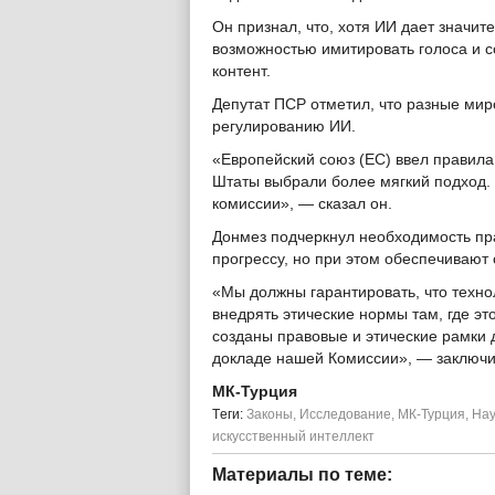
Он признал, что, хотя ИИ дает значит
возможностью имитировать голоса и с
контент.
Депутат ПСР отметил, что разные ми
регулированию ИИ.
«Европейский союз (ЕС) ввел правила
Штаты выбрали более мягкий подход.
комиссии», — сказал он.
Донмез подчеркнул необходимость пра
прогрессу, но при этом обеспечивают
«Мы должны гарантировать, что технол
внедрять этические нормы там, где э
созданы правовые и этические рамки 
докладе нашей Комиссии», — заключи
МК-Турция
Tеги:
Законы
,
Исследование
,
МК-Турция
,
Нау
искусственный интеллект
Материалы по теме: