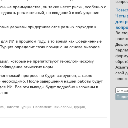
вопро
ельные преимущества, он также несет риски, особенно с
Повес
оздавать реалистичный, но вводящий в заблуждение
Четыр
для р
ровые державы придерживаются разных подходов к
вопро
Во вто
нацио
 для ИИ в прошлом году, в то время как Соединенные
Девлет
 Турция определит свою позицию на основе выводов
парла
форму
вил, которые не препятствуют технологическому
обрет
 соблюдение этических норм.
Ахмет
свой 
огический прогресс не будет затруднен, а также
непок
то необходимо. После завершения нашей работы будут
для ИИ. Все эти выводы будут подробно изложены в
л он.
ка
,
Новости Турции
,
Парламент
,
Технологии
,
Турция
,