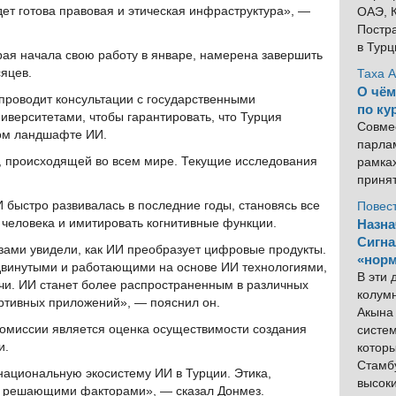
т готова правовая и этическая инфраструктура», —
ОАЭ, К
Постра
в Тур
ая начала свою работу в январе, намерена завершить
сяцев.
Таха 
О чём
проводит консультации с государственными
по ку
иверситетами, чтобы гарантировать, что Турция
Совме
вом ландшафте ИИ.
парлам
, происходящей во всем мире. Текущие исследования
рамка
приня
 быстро развивалась в последние годы, становясь все
Повес
 человека и имитировать когнитивные функции.
Назна
Сигна
зами увидели, как ИИ преобразует цифровые продукты.
«норм
двинутыми и работающими на основе ИИ технологиями,
В эти
чи. ИИ станет более распространенным в различных
колум
портивных приложений», — пояснил он.
Акына 
комиссии является оценка осуществимости создания
систем
и.
котор
Стамбу
ациональную экосистему ИИ в Турции. Этика,
высок
я решающими факторами», — сказал Донмез.