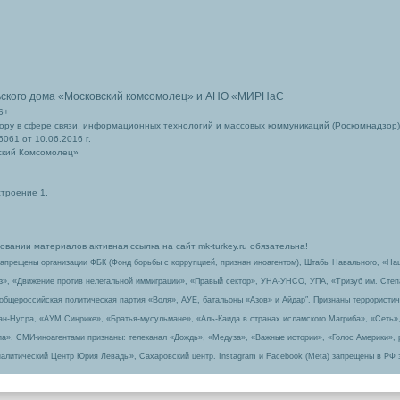
ьского дома
«Московский комсомолец»
и АНО «МИРНаС
6+
ру в сфере связи, информационных технологий и массовых коммуникаций (Роскомнадзор)
061 от 10.06.2016 г.
ский Комсомолец»
строение 1.
вании материалов активная ссылка на сайт mk-turkey.ru обязательна!
запрещены организации ФБК (Фонд борьбы с коррупцией, признан иноагентом), Штабы Навального, «На
з», «Движение против нелегальной иммиграции», «Правый сектор», УНА-УНСО, УПА, «Тризуб им. Сте
 общероссийская политическая партия «Воля», АУЕ, батальоны «Азов» и Айдар″. Признаны террорист
-ан-Нусра, «АУМ Синрике», «Братья-мусульмане», «Аль-Каида в странах исламского Магриба», «Сеть»
а». СМИ-иноагентами признаны: телеканал «Дождь», «Медуза», «Важные истории», «Голос Америки», 
алитический Центр Юрия Левады», Сахаровский центр. Instagram и Facebook (Metа) запрещены в РФ 