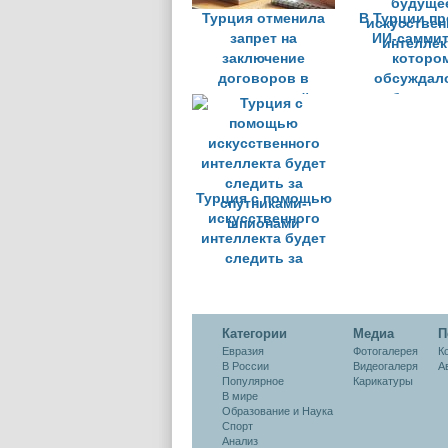
Турция отменила
В Турции п
запрет на
ИИ-саммит
заключение
которо
договоров в
обсуждал
иностранной
будуще
валюте, сохранив
искусствен
некоторые
интеллек
исключения
Турция с помощью
искусственного
интеллекта будет
следить за
спутниками-
шпионами
Категории
Медиа
П
Евразия
Фотогалерея
К
В России
Видеогалеря
А
Популярное
Карикатуры
В мире
Образование и Наука
Спорт
Анализ