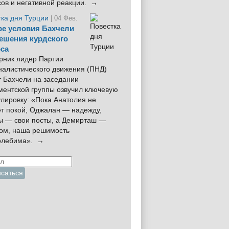
сов и негативной реакции. →
тка дня Турции
| 04 Фев.
е условия Бахчели
ешения курдского
са
рник лидер Партии
налистического движения (ПНД)
 Бахчели на заседании
ментской группы озвучил ключевую
лировку: «Пока Анатолия не
ёт покой, Оджалан — надежду,
ы — свои посты, а Демирташ —
дом, наша решимость
олебима». →