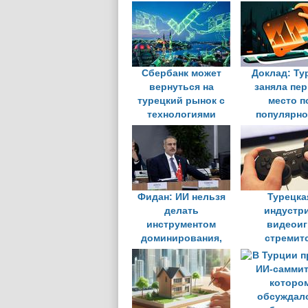
Сбербанк может
Доклад: Ту
вернуться на
заняла пе
турецкий рынок с
место п
технологиями
популярно
искусственного
использов
интеллекта
ChatGP
Фидан: ИИ нельзя
Турецка
делать
индустр
инструментом
видеоиг
доминирования,
стремит
его нужно
получить до
контролировать
размере 75
долларов в
году