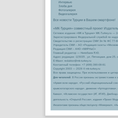
Интервью
Злоба дня
Фотогалерея
Видеогалерея
Все новости Турции в Вашем смартфоне!
«МК-Турция» совместный проект Издател
Сетевое издание «МК в Турции» MK-Turkey.ru — 1
Зарегистрировано Федеральной службой по надзо
Свидетельство о регистрации СМИ Эл № ФС 77-66
Учредитель СМИ – АО «Редакция газеты «Москов
Редакция СМИ – АНО «МИРНаС»
Главный редактор — Ниязбаев Я.Ю.
Адрес редакции: 115035 , ул. Пятницкая, дом 25, 
Е-Маил: redaktor@mk-turkey.ru
Контактный телефон: +7 (499) 390-08-91
Copyright 2003 — 2026 © mk-turkey.ru
Все права защищены. При использовании и цитиро
Для читателей
: В России признаны экстремистскими и 
«Армия воли народа», «Русский общенациональный сою
крымскотатарского народа», движение «Артподготовка»,
Кавказ», «Исламское государство» (ИГ, ИГИЛ), Джебхад
деятельность «Открытой России», издания «Проект Меди
Иноагентами признаны общество/центр «Мемориал», «Ан