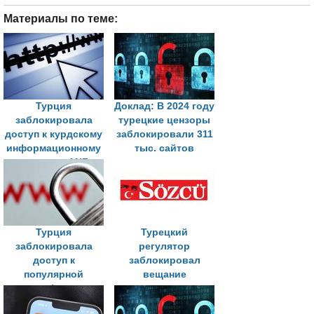
Материалы по теме:
Турция
Доклад: В 2024 году
заблокировала
турецкие цензоры
доступ к курдскому
заблокировали 311
информационному
тыс. сайтов
агентству ANF,
ссылаясь на
нацбезопасность
Турция
Турецкий
заблокировала
регулятор
доступ к
заблокировал
популярной
вещание
платформе
оппозиционного
пищевой
телеканала на 10