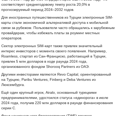
соответствует среднегодовому темпу роста 20,0% в
прогнозируемый период 2024–2032 годов.
Для иностранных путешественников из Турции электронные SIM-
карты стали экономичной альтернативой доступа к мобильной
связи за рубежом. Пользователи часто обращались к зарубежным
провайдерам, чтобы избежать платы за роуминг местных
операторов.
Сектор электронных SIM-карт также привлек значительный
интерес инвесторов с момента своего появления. Например,
Roamless, стартап из Сан-Франциско, работающий в Турции,
привлек 5 млн долларов в ходе раунда 2024 года,
организованного фондом Shorooq Partners из ОАЭ.
Другими инвесторами являются Revo Capital, ориентированный
на Турцию, Paribu Ventures, Finberg и Deba Ventures из
Люксембурга.
Ещё один крупный игрок, Airalo, основанный турецкими
предпринимателями, удостоился статуса «единорога» в июле
2024 года, получив 220 млн долларов в раунде финансирования
серии C.
Фонд национального благосостояния (TWF) владеет