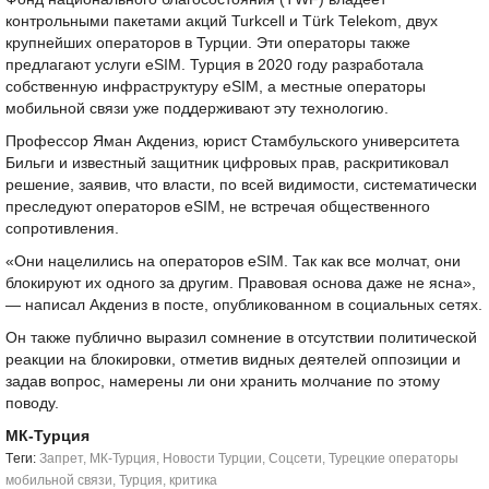
контрольными пакетами акций Turkcell и Türk Telekom, двух
крупнейших операторов в Турции. Эти операторы также
предлагают услуги eSIM. Турция в 2020 году разработала
собственную инфраструктуру eSIM, а местные операторы
мобильной связи уже поддерживают эту технологию.
Профессор Яман Акдениз, юрист Стамбульского университета
Бильги и известный защитник цифровых прав, раскритиковал
решение, заявив, что власти, по всей видимости, систематически
преследуют операторов eSIM, не встречая общественного
сопротивления.
«Они нацелились на операторов eSIM. Так как все молчат, они
блокируют их одного за другим. Правовая основа даже не ясна»,
— написал Акдениз в посте, опубликованном в социальных сетях.
Он также публично выразил сомнение в отсутствии политической
реакции на блокировки, отметив видных деятелей оппозиции и
задав вопрос, намерены ли они хранить молчание по этому
поводу.
МК-Турция
Tеги:
Запрет
,
МК-Турция
,
Новости Турции
,
Соцсети
,
Турецкие операторы
мобильной связи
,
Турция
,
критика