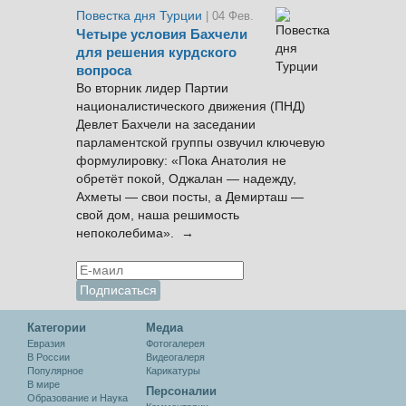
Повестка дня Турции
| 04 Фев.
Четыре условия Бахчели
для решения курдского
вопроса
Во вторник лидер Партии
националистического движения (ПНД)
Девлет Бахчели на заседании
парламентской группы озвучил ключевую
формулировку: «Пока Анатолия не
обретёт покой, Оджалан — надежду,
Ахметы — свои посты, а Демирташ —
свой дом, наша решимость
непоколебима». →
Категории
Медиа
Евразия
Фотогалерея
В России
Видеогалеря
Популярное
Карикатуры
В мире
Персоналии
Образование и Наука