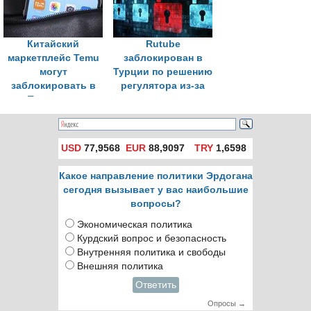
безопасности
дней
Китайский
Rutube
маркетплейс Temu
заблокирован в
могут
Турции по решению
заблокировать в
регулятора из-за
Турции по
рекламы ставок
юридическим
причинам
USD
77,9568
EUR
88,9097
TRY
1,6598
Какое направление политики Эрдогана
сегодня вызывает у вас наибольшие
вопросы?
Экономическая политика
Курдский вопрос и безопасность
Внутренняя политика и свободы
Внешняя политика
Ответить
Опросы →