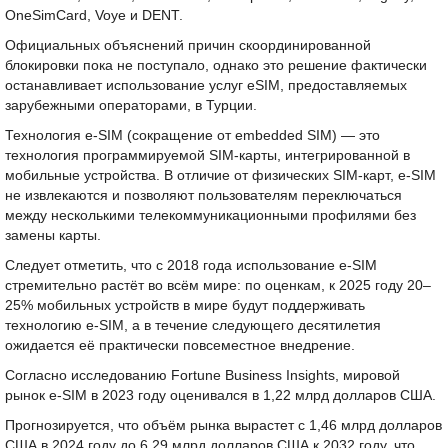
OneSimCard, Voye и DENT.
Официальных объяснений причин скоординированной
блокировки пока не поступало, однако это решение фактически
останавливает использование услуг eSIM, предоставляемых
зарубежными операторами, в Турции.
Технология e-SIM (сокращение от embedded SIM) — это
технология программируемой SIM-карты, интегрированной в
мобильные устройства. В отличие от физических SIM-карт, e-SIM
не извлекаются и позволяют пользователям переключаться
между несколькими телекоммуникационными профилями без
замены карты.
Следует отметить, что с 2018 года использование e-SIM
стремительно растёт во всём мире: по оценкам, к 2025 году 20–
25% мобильных устройств в мире будут поддерживать
технологию e-SIM, а в течение следующего десятилетия
ожидается её практически повсеместное внедрение.
Согласно исследованию Fortune Business Insights, мировой
рынок e-SIM в 2023 году оценивался в 1,22 млрд долларов США.
Прогнозируется, что объём рынка вырастет с 1,46 млрд долларов
США в 2024 году до 6,29 млрд долларов США к 2032 году, что